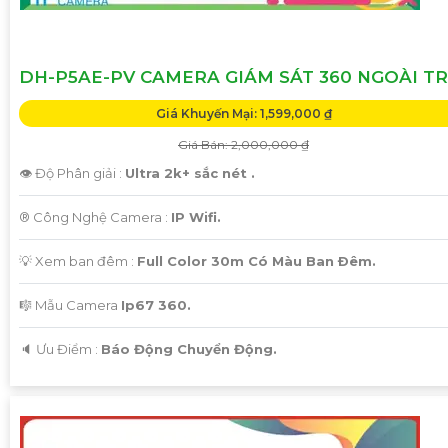
DH-P5AE-PV CAMERA GIÁM SÁT 360 NGOÀI TR
Giá Khuyến Mại: 1,599,000 ₫
Giá Bán: 2,000,000 ₫
👁 Độ Phân giải :
Ultra 2k+ sắc nét .
®️ Công Nghệ Camera :
IP Wifi.
💡 Xem ban đêm :
Full Color 30m Có Màu Ban Ðêm.
🎼️ Mẫu Camera
Ip67 360.
️🔈 Ưu Điểm :
Báo Động Chuyển Động.