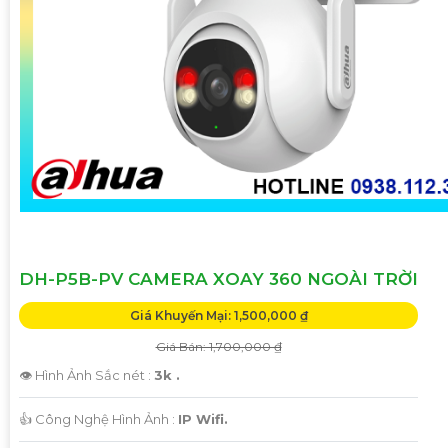
DH-P5B-PV CAMERA XOAY 360 NGOÀI TRỜI
Giá Khuyến Mại: 1,500,000 ₫
Giá Bán: 1,700,000 ₫
👁 Hình Ảnh Sắc nét :
3k .
👍 Công Nghệ Hình Ảnh :
IP Wifi.