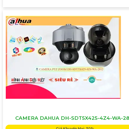
CAMERA DAHUA DH-SDT5X425-4Z4-WA-28
Giá Khuyến Mại: 30%