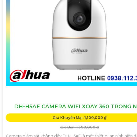
DH-H5AE CAMERA WIFI XOAY 360 TRONG 
Giá Khuyến Mại: 1,100,000 ₫
Giá Bán: 1,300,000 ₫
Camera giám sát không dây DH-H5AE là một thiết bị an ninh hiện đ