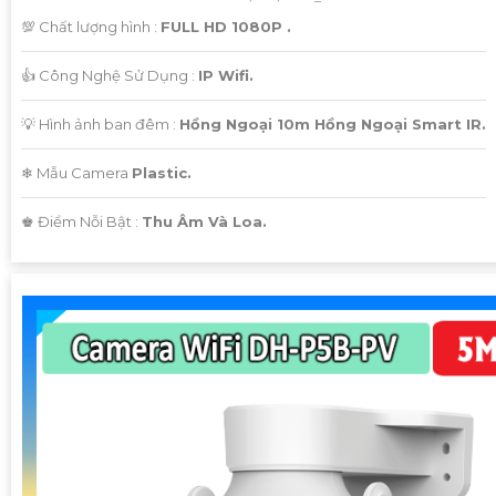
💯 Chất lượng hình :
FULL HD 1080P .
👍 Công Nghệ Sử Dụng :
IP Wifi.
💡 Hình ảnh ban đêm :
Hồng Ngoại 10m Hồng Ngoại Smart IR.
❄ Mẫu Camera
Plastic.
️♚ Điểm Nỗi Bật :
Thu Âm Và Loa.