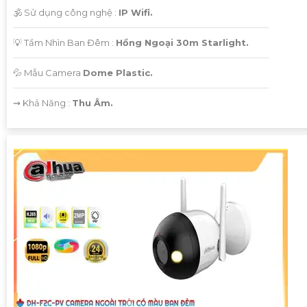
🕉️ Sử dụng công nghệ :
IP Wifi.
💡 Tầm Nhìn Ban Đêm :
Hồng Ngoại 30m Starlight.
💦 Mẫu Camera
Dome Plastic.
️⇝ Khả Năng :
Thu Âm.