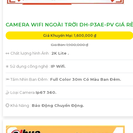
CAMERA WIFI NGOÀI TRỜI DH-P3AE-PV GIÁ R
Giá Khuyến Mại: 1,600,000 ₫
Giá Bán: 1,900,000 ₫
👀 Chất lượng hình Ảnh :
2K Lite .
✳️ Sử dụng công nghệ :
IP Wifi.
🔦 Tầm Nhìn Ban Đêm :
Full Color 30m Có Màu Ban Ðêm.
🤹 Loại Camera
Ip67 360.
️💮 Khả Năng :
Báo Động Chuyển Động.