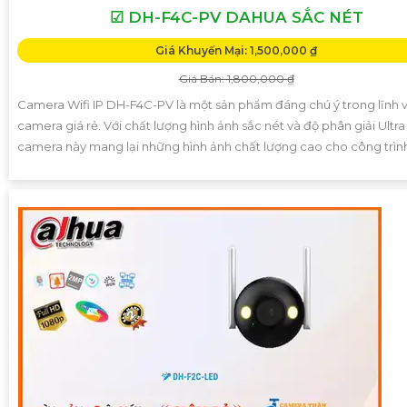
☑ DH-F4C-PV DAHUA SẮC NÉT
Giá Khuyến Mại: 1,500,000 ₫
Giá Bán: 1,800,000 ₫
Camera Wifi IP DH-F4C-PV là một sản phẩm đáng chú ý trong lĩnh 
camera giá rẻ. Với chất lượng hình ảnh sắc nét và độ phân giải Ultra
camera này mang lại những hình ảnh chất lượng cao cho công trìn