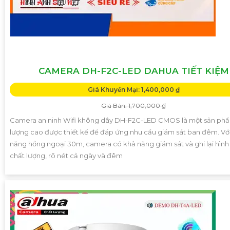
CAMERA DH-F2C-LED DAHUA TIẾT KIỆM
Giá Khuyến Mại: 1,400,000 ₫
Giá Bán: 1,700,000 ₫
Camera an ninh Wifi không dây DH-F2C-LED CMOS là một sản ph
lượng cao được thiết kế để đáp ứng nhu cầu giám sát ban đêm. Với
năng hồng ngoại 30m, camera có khả năng giám sát và ghi lại hình
chất lượng, rõ nét cả ngày và đêm