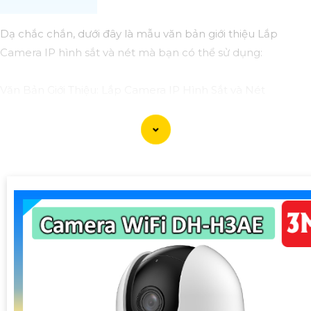
Dạ chắc chắn, dưới đây là mẫu văn bản giới thiệu Lắp
Camera IP hình sắt và nét mà bạn có thể sử dụng:
Văn Bản Giới Thiệu: Lắp Camera IP Hình Sắt và Nét
Trân trọng gửi đến Quý Khách Hàng,
Chúng tôi xin giới thiệu dịch vụ lắp đặt Camera IP hình sắt
và nét, giúp Quý Khách Hàng giám sát và bảo vệ tài sản
một cách hiệu quả và thuận tiện.
Ưu điểm của Camera IP hình sắt và nét:
₪
1:
Chất lượng hình ảnh sắc nét: Camera IP hỗ trợ độ phân
giải cao, cho hình ảnh rõ nét, chất lượng cao ngay cả trong
điều kiện ánh sáng yếu.
🌠 Công Nghệ Camera
2:
Kết nối qua mạng internet:
Camera IP có khả năng kết nối qua mạng internet, cho
phép Quý Khách Hàng xem camera từ xa thông qua điện