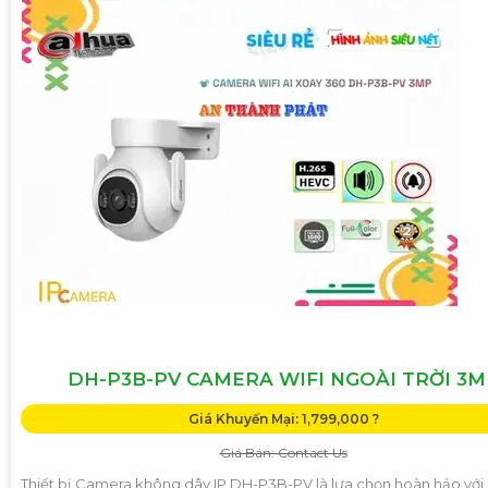
DH-P3B-PV CAMERA WIFI NGOÀI TRỜI 3M
Giá Khuyến Mại: 1,799,000 ?
Giá Bán: Contact Us
Thiết bị Camera không dây IP DH-P3B-PV là lựa chọn hoàn hảo với 