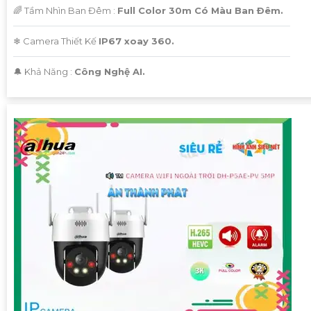
🌈 Tầm Nhìn Ban Đêm :
Full Color 30m Có Màu Ban Ðêm.
❄ Camera Thiết Kế
IP67 xoay 360.
️🔔 Khả Năng :
Công Nghệ AI.