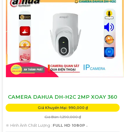
CAMERA DAHUA DH-H2C 2MP XOAY 360
Giá Khuyến Mại: 990,000 ₫
Giá Bán: 1,290,000 ₫
🔆 Hình Ành Chất Lượng :
FULL HD 1080P .