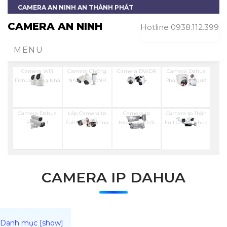
CAMERA AN NINH AN THÀNH PHÁT
CAMERA AN NINH
Hotline 0938.112.399
MENU
Camera Wifi
Camera Chống
Camera DWDR
Camera Dahua
Dahua Trong Nhà
Nhiễu 3D-DNR
Dahua
Phân Biệt Người
Dahua
Camera Dahua
Lắp Camera Ip
Camera Ip
Camera Ip Thân
Starlight
Full Color Dahua
Hikvision Chất
Full Color Dahua
Lượng
CAMERA IP DAHUA