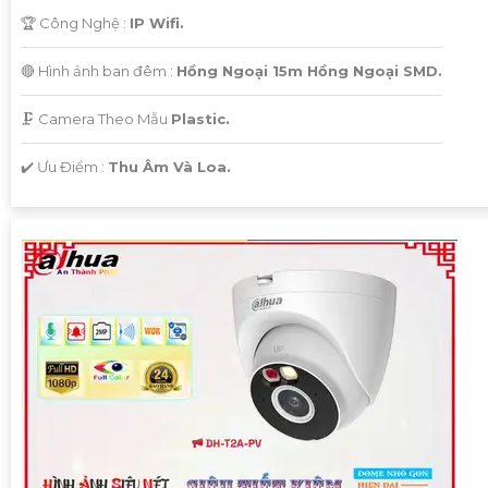
🏆 Công Nghệ :
IP Wifi.
🔴 Hình ảnh ban đêm :
Hồng Ngoại 15m Hồng Ngoại SMD.
🗜️ Camera Theo Mẫu
Plastic.
️✔️ Ưu Điểm :
Thu Âm Và Loa.