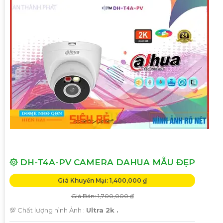
۞ DH-T4A-PV CAMERA DAHUA MẪU ĐẸP
Giá Khuyến Mại: 1,400,000 ₫
Giá Bán: 1,700,000 ₫
💯 Chất lượng hình Ảnh :
Ultra 2k .