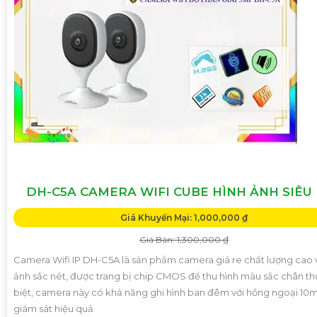
DH-C5A CAMERA WIFI CUBE HÌNH ẢNH SIÊU
Giá Khuyến Mại: 1,000,000 ₫
Giá Bán: 1,300,000 ₫
Camera Wifi IP DH-C5A là sản phẩm camera giá re chất lượng cao v
ảnh sắc nét, được trang bị chip CMOS để thu hình màu sắc chân t
biệt, camera này có khả năng ghi hình ban đêm với hồng ngoại 10m
giám sát hiệu quả