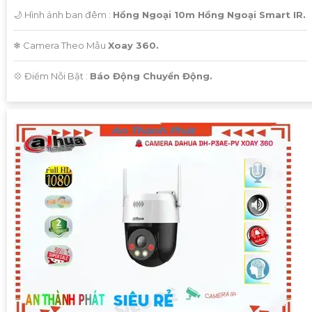
điều chỉnh hoặc hỗ trợ, vui lòng cho biết để chúng tôi cung
🌙 Hình ảnh ban đêm :
Hồng Ngoại 10m Hồng Ngoại Smart IR.
cấp sự hỗ trợ phù hợp.
❄ Camera Theo Mẫu
Xoay 360.
️💠 Điểm Nỗi Bật :
Báo Động Chuyển Động.
'