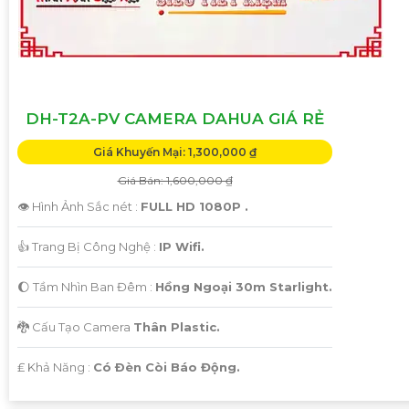
DH-T2A-PV CAMERA DAHUA GIÁ RẺ
Giá Khuyến Mại: 1,300,000 ₫
Giá Bán: 1,600,000 ₫
👁 Hình Ảnh Sắc nét :
FULL HD 1080P .
👍 Trang Bị Công Nghệ :
IP Wifi.
🌔 Tầm Nhìn Ban Đêm :
Hồng Ngoại 30m Starlight.
🐉️ Cấu Tạo Camera
Thân Plastic.
️₤ Khả Năng :
Có Ðèn Còi Báo Động.