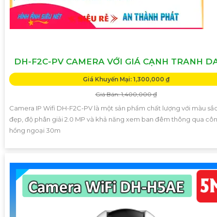
DH-F2C-PV CAMERA VỚI GIÁ CẠNH TRANH D
Giá Khuyến Mại: 1,300,000 ₫
Giá Bán: 1,400,000 ₫
Camera IP Wifi DH-F2C-PV là một sản phẩm chất lượng với màu sắ
đẹp, độ phân giải 2.0 MP và khả năng xem ban đêm thông qua cô
hồng ngoại 30m