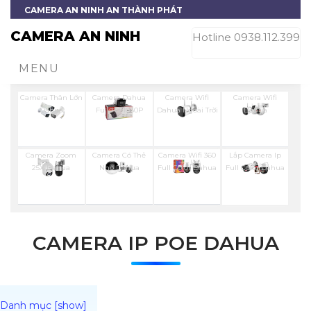
CAMERA AN NINH AN THÀNH PHÁT
CAMERA AN NINH
Hotline 0938.112.399
MENU
Camera Thân Lớn
Camera Dahua
Camera Wifi
Camera Wifi
Dahua
Full Hd 1080P
Dahua Ngoài Trời
Dahua
Camera Zoom
Camera Có Thẻ
Camera Wifi 360
Lắp Camera Ip
25X Dahua
Nhớ Dahua
Full Color Dahua
Full Color Dahua
CAMERA IP POE DAHUA