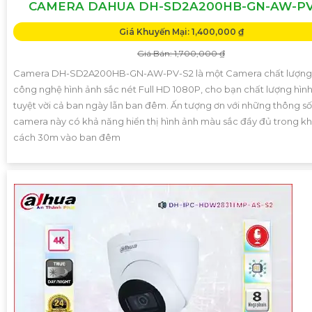
CAMERA DAHUA DH-SD2A200HB-GN-AW-PV
Giá Khuyến Mại: 1,400,000 ₫
Giá Bán: 1,700,000 ₫
Camera DH-SD2A200HB-GN-AW-PV-S2 là một Camera chất lượng 
công nghệ hình ảnh sắc nét Full HD 1080P, cho bạn chất lượng hìn
tuyệt vời cả ban ngày lẫn ban đêm. Ấn tượng ơn với những thông số
camera này có khả năng hiển thị hình ảnh màu sắc đầy đủ trong k
cách 30m vào ban đêm