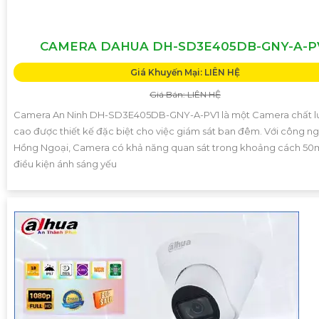
CAMERA DAHUA DH-SD3E405DB-GNY-A-P
Giá Khuyến Mại: LIÊN HỆ
Giá Bán: LIÊN HỆ
Camera An Ninh DH-SD3E405DB-GNY-A-PV1 là một Camera chất 
cao được thiết kế đặc biệt cho việc giám sát ban đêm. Với công n
Hồng Ngoại, Camera có khả năng quan sát trong khoảng cách 50
điều kiện ánh sáng yếu