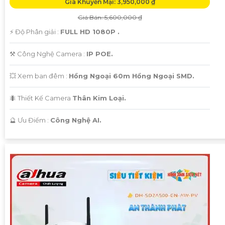
Giá Khuyến Mại: 3,950,000 ₫
Giá Bán: 5,600,000 ₫
️⚡ Độ Phân giải :
FULL HD 1080P .
⚒ Công Nghệ Camera :
IP POE.
💥 Xem ban đêm :
Hồng Ngoại 60m Hồng Ngoại SMD.
🐜 Thiết Kế Camera
Thân Kim Loại.
️🔮 Ưu Điểm :
Công Nghệ AI.