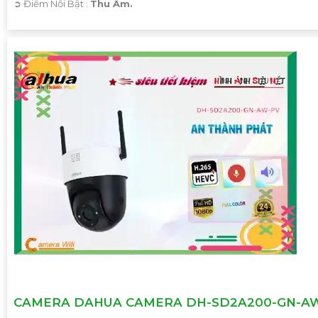
️➲ Điểm Nỗi Bật :
Thu Âm.
CAMERA DAHUA CAMERA DH-SD2A200-GN-A