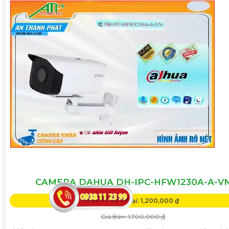
CAMERA DAHUA DH-IPC-HFW1230A-A-V
Giá Khuyến Mại: 1,200,000 ₫
Giá Bán: 1,700,000 ₫