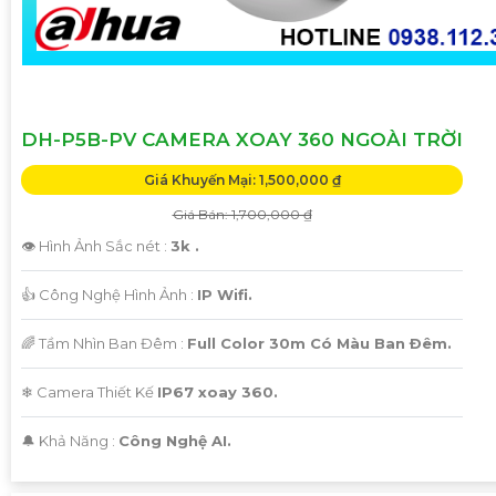
DH-P5B-PV CAMERA XOAY 360 NGOÀI TRỜI
Giá Khuyến Mại: 1,500,000 ₫
Giá Bán: 1,700,000 ₫
👁 Hình Ảnh Sắc nét :
3k .
👍 Công Nghệ Hình Ảnh :
IP Wifi.
🌈 Tầm Nhìn Ban Đêm :
Full Color 30m Có Màu Ban Ðêm.
❄ Camera Thiết Kế
IP67 xoay 360.
️🔔 Khả Năng :
Công Nghệ AI.