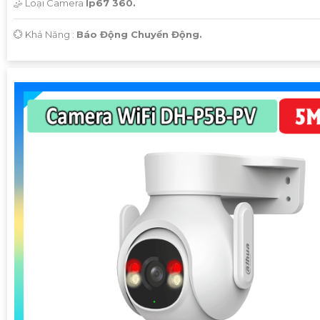
🤹 Loại Camera
Ip67 360.
️💮 Khả Năng :
Báo Động Chuyển Động.