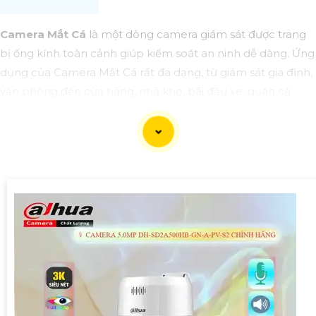
Camera Mắt Cá
là một dòng camera giám sát được trang
bị ống kính toàn cảnh giúp kiểm soát an ninh dễ dàng. Ứng
dụng của Camera Mắt Cá rất đa dạng, từ giám sát gia đình,
văn phòng đến cửa hàng, nhà kho, bãi đậu xe, quán cà
phê, v.v. Camera sẽ giúp bạn giám sát và bảo vệ tài sản một
cách hiệu quả và tiện lợi.