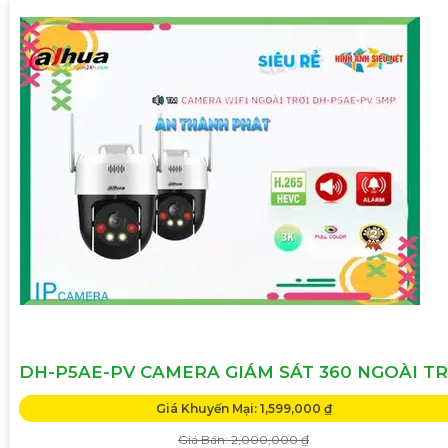
DH-P5AE-PV CAMERA GIÁM SÁT 360 NGOÀI TR
Giá Khuyến Mại: 1,599,000 ₫
Giá Bán: 2,000,000 ₫