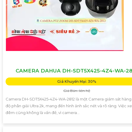
CAMERA DAHUA DH-SDT5X425-4Z4-WA-28
Giá Khuyến Mại: 30%
Giá Bán: liên hệ
Camera DH-SDT5X425-4Z4-WA-2812 là một Camera giám sát hàng 
độ phân giải Ultra 2k, mang đến hình ảnh sắc nét và rõ ràng. Việc 
đêm cũng không là vấn đề, vì camera...