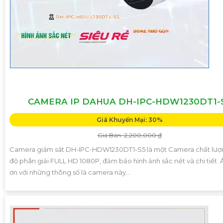
CAMERA IP DAHUA DH-IPC-HDW1230DT1-
Giá Khuyến Mại: 30%
Giá Bán: 2,200,000 ₫
Camera giám sát DH-IPC-HDW1230DT1-S5 là một Camera chất lượn
độ phân giải FULL HD 1080P, đảm bảo hình ảnh sắc nét và chi tiết.
ơn với những thông số là camera này...