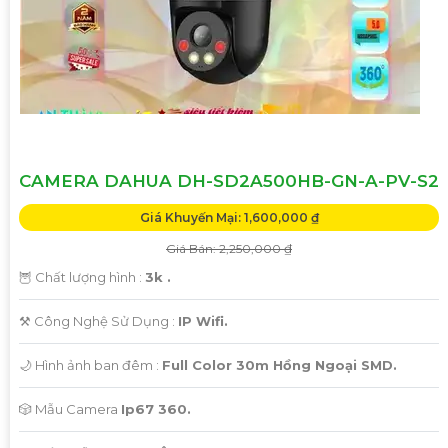
'
CAMERA DAHUA DH-SD2A500HB-GN-A-PV-S2
Giá Khuyến Mại: 1,600,000 ₫
Giá Bán: 2,250,000 ₫
🦉 Chất lượng hình :
3k .
⚒ Công Nghệ Sử Dụng :
IP Wifi.
🌙 Hình ảnh ban đêm :
Full Color 30m Hồng Ngoại SMD.
🎲 Mẫu Camera
Ip67 360.