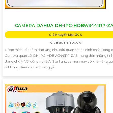
CAMERA DAHUA DH-IPC-HDBW3441RP-Z
Giá Khuyến Mại: 30%
Giá Bán: 8,671,000 ₫
Được thiết kế nhằm đáp ứng nhu cầu quan sát an ninh chất lượng c
Camera quan sát DH-IPC-HDBW3441RP-ZAS mang đến những tính
đáng chú ý. Với công nghệ AI Starlight, camera này có khả năng qu
tốt trong điều kiện ánh sáng yếu