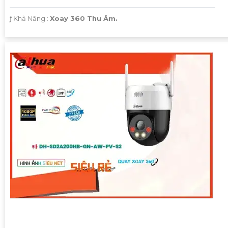
️ƒ Khả Năng :
Xoay 360 Thu Âm.