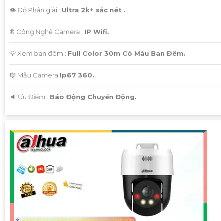
👁 Độ Phân giải :
Ultra 2k+ sắc nét .
®️ Công Nghệ Camera :
IP Wifi.
💡 Xem ban đêm :
Full Color 30m Có Màu Ban Ðêm.
🎼️ Mẫu Camera
Ip67 360.
️🔈 Ưu Điểm :
Báo Động Chuyển Động.