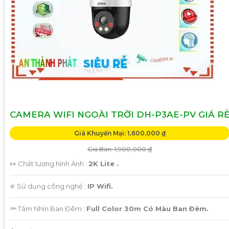
CAMERA WIFI NGOÀI TRỜI DH-P3AE-PV GIÁ R
Giá Khuyến Mại: 1,600,000 ₫
Giá Bán: 1,900,000 ₫
👀 Chất lượng hình Ảnh :
2K Lite .
✳️ Sử dụng công nghệ :
IP Wifi.
🔦 Tầm Nhìn Ban Đêm :
Full Color 30m Có Màu Ban Ðêm.