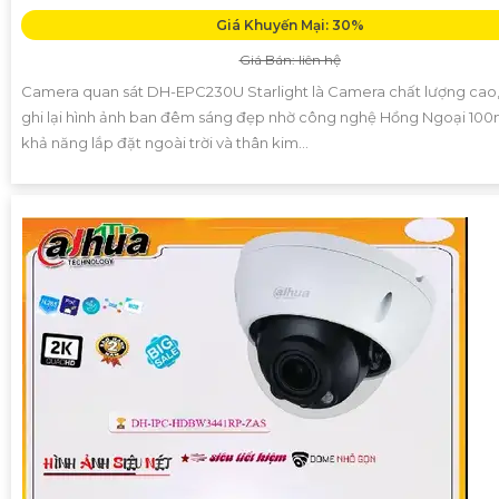
Giá Khuyến Mại: 30%
Giá Bán: liên hệ
Camera quan sát DH-EPC230U Starlight là Camera chất lượng cao,
ghi lại hình ảnh ban đêm sáng đẹp nhờ công nghệ Hồng Ngoại 100m
khả năng lắp đặt ngoài trời và thân kim...