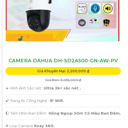
CAMERA DAHUA DH-SD2A500-GN-AW-PV
Giá Khuyến Mại: 2,200,000 ₫
Giá Bán: 3,055,000 ₫
☀️ Hình Ảnh Sắc nét :
Ultra 2k+ sắc nét .
🌠 Trang Bị Công Nghệ :
IP Wifi.
🌔 Tầm Nhìn Ban Đêm :
Hồng Ngoại 30m Có Màu Ban Đêm.
❄ Loại Camera
Xoay 360.