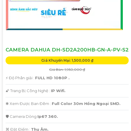
CAMERA DAHUA DH-SD2A200HB-GN-A-PV-S2
Giá Khuyến Mại: 1,500,000 ₫
Giá Bán: 1,950,000 ₫
️⚡ Độ Phân giải :
FULL HD 1080P .
🌠 Trang Bị Công Nghệ :
IP Wifi.
❃ Xem Được Ban Đêm :
Full Color 30m Hồng Ngoại SMD.
🛡 Camera Dòng
Ip67 360.
️⌘ Đặt Điểm :
Thu Âm.