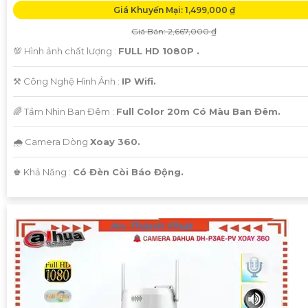
Giá Khuyến Mại: 1,499,000 ₫
Giá Bán: 2,667,000 ₫
💯 Hình ảnh chất lượng :
FULL HD 1080P .
⚒ Công Nghệ Hình Ảnh :
IP Wifi.
🌈 Tầm Nhìn Ban Đêm :
Full Color 20m Có Màu Ban Đêm.
🌧️ Camera Dòng
Xoay 360.
️♚ Khả Năng :
Có Đèn Còi Báo Động.