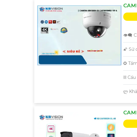
CAME
'
👁️‍🗨
🌠 Sử
✪ Tầm
⛓ Cấu
️ლ Kh
CAME