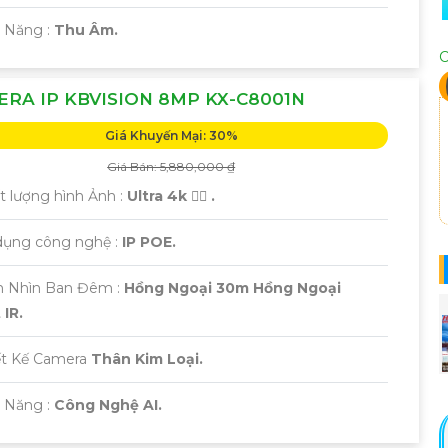
ả Năng :
Thu Âm.
C
RA IP KBVISION 8MP KX-C8001N
Giá Khuyến Mại: 30%
Giá Bán: 5,880,000 ₫
t lượng hình Ảnh :
Ultra 4k 👍🏾 .
dụng công nghệ :
IP POE.
m Nhìn Ban Đêm :
Hồng Ngoại 30m Hồng Ngoại
IR.
ết Kế Camera
Thân Kim Loại.
ả Năng :
Công Nghệ AI.