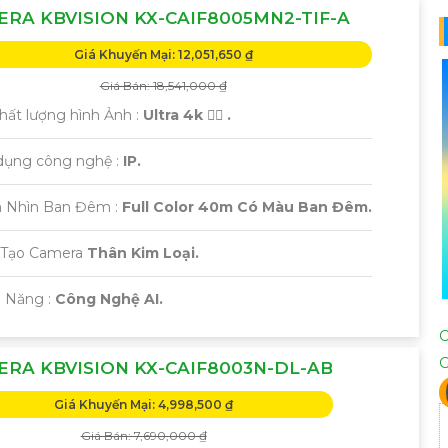
RA KBVISION KX-CAIF8005MN2-TIF-A
Giá Khuyến Mại: 12,051,650 ₫
Giá Bán: 18,541,000 ₫
 Chất lượng hình Ảnh :
Ultra 4k 👍🏾 .
 dụng công nghệ :
IP.
 Nhìn Ban Đêm :
Full Color 40m Có Màu Ban Đêm.
 Tạo Camera
Thân Kim Loại.
ả Năng :
Công Nghệ AI.
RA KBVISION KX-CAIF8003N-DL-AB
Giá Khuyến Mại: 4,998,500 ₫
Giá Bán: 7,690,000 ₫