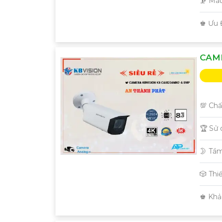
🗜️ M
️♚ Ưu 
CAME
💯 Chấ
🏆 Sử
🌛 Tầ
🎲 Thi
️♚ Khả