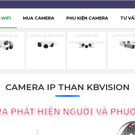
WIFI
MUA CAMERA
PHU KIỆN CAMERA
TƯ VẤ
era Ip 4k
Camera Ip Kbvision
Camera Wifi
Camera Thâ
bvision
Chất Lượng
Kbvision Full Color
Kbvisio
CAMERA IP THAN KBVISION