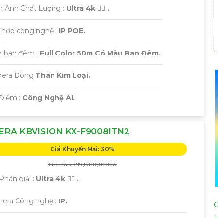
h Ành Chất Lượng :
Ultra 4k 👍🏾 .
h hợp công nghệ :
IP POE.
 ban đêm :
Full Color 50m Có Màu Ban Đêm.
mera Dòng
Thân Kim Loại.
 Điểm :
Công Nghệ AI.
RA KBVISION KX-F9008ITN2
Giá Khuyến Mại: 30%
Giá Bán: 219,800,000 ₫
Phân giải :
Ultra 4k 👍🏾 .
mera Công nghệ :
IP.
C