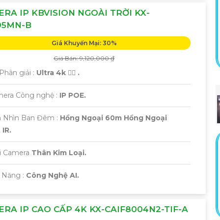
RA IP KBVISION NGOÀI TRỜI KX-
05MN-B
Giá Khuyến Mại: 30%
Giá Bán: 9,120,000 ₫
Phân giải :
Ultra 4k 👍🏾 .
mera Công nghệ :
IP POE.
 Nhìn Ban Đêm :
Hồng Ngoại 60m Hồng Ngoại
IR.
ại Camera
Thân Kim Loại.
ả Năng :
Công Nghệ AI.
RA IP CAO CẤP 4K KX-CAIF8004N2-TIF-A