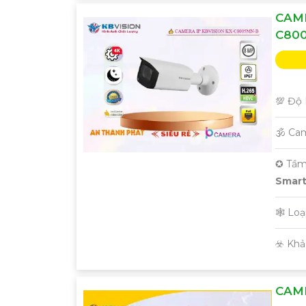
CAME
C80
💯 Độ 
🕉️ Ca
✪ Tầm
Smart 
🕸️ Lo
️☣️ Kh
CAME