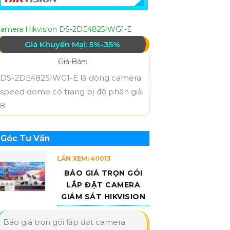
amera Hikvision DS-2DE4825IWG1-E
Giá Khuyến Mại: 5%-35%
Giá Bán:
DS-2DE4825IWG1-E là dòng camera
speed dome có trang bị độ phân giải
8
Góc Tư Vấn
LẦN XEM: 40013
BÁO GIÁ TRỌN GÓI
LẮP ĐẶT CAMERA
GIÁM SÁT HIKVISION
Báo giá trọn gói lắp đặt camera