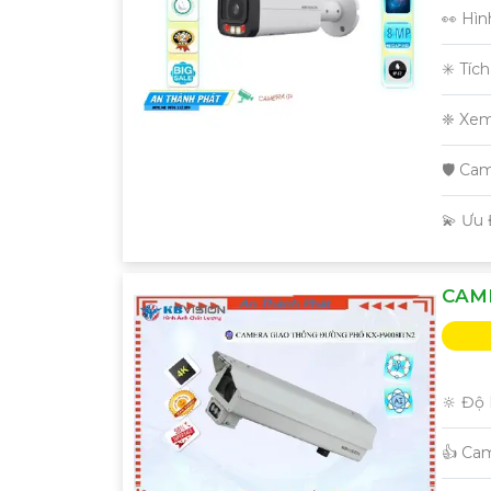
👀 Hìn
✳️ Tíc
❈ Xem
🛡 Ca
️💫 Ưu
CAME
🔆 Độ 
👍 Ca