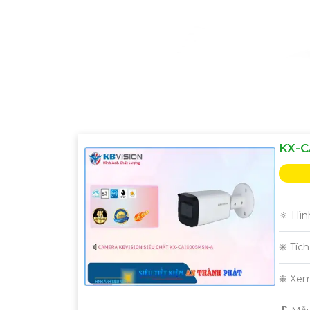
KX-C
🔅 Hìn
✳️ Tíc
❈ Xem