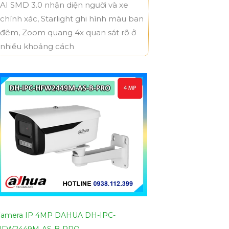
AI SMD 3.0 nhận diện người và xe
chính xác, Starlight ghi hình màu ban
đêm, Zoom quang 4x quan sát rõ ở
nhiều khoảng cách
amera IP 4MP DAHUA DH-IPC-
HFW2449M-AS-B-PRO