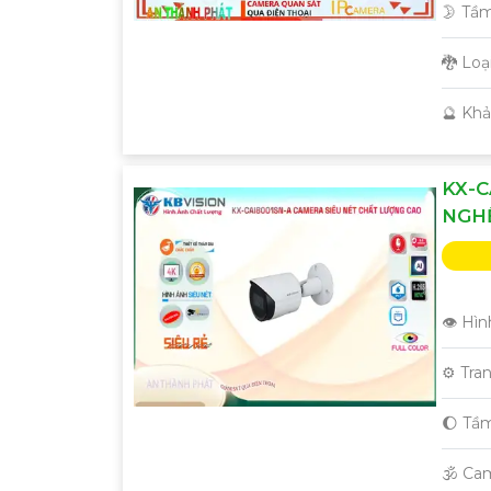
🌛 Tầ
🐉️ Lo
️🔮 Kh
KX-C
NGH
👁 Hìn
⚙ Tra
🌔 Tầ
🕉️ Ca