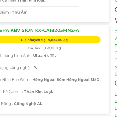
ẫu Camera
Thân Kim loại.
Điểm :
Thu Âm.
RA KBVISION KX-CAI8205MN2-A
C
W
Giá Khuyến Mại: 9,834,500 ₫
E
Giá Bán: 15,130,000 ₫
C
t lượng hình Ảnh :
Ultra 4k 👍🏾 .
C
b
 dụng công nghệ :
IP.
E
m Nhìn Ban Đêm :
Hồng Ngoại 60m Hồng Ngoại SMD.
ết Kế Camera
Thân Kim Loại.
L
B
 Năng :
Công Nghệ AI.
D
L