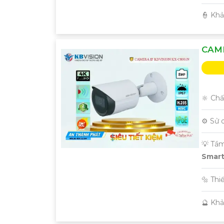
️👮 Kh
CAME
🔆 Chấ
⚙ Sử 
💡 Tầ
Smart 
🔩 Thi
️🔮 Kh