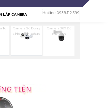
Hotline 0938.112.399
N LẮP CAMERA
n To
Camera Sử Dụng
Camera 360 Độ
n
Chip Sony Dahua
Hikvision