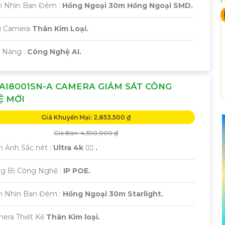
m Nhìn Ban Đêm :
Hồng Ngoại 30m Hồng Ngoại SMD.
ại Camera
Thân Kim Loại.
ả Năng :
Công Nghệ AI.
AI8001SN-A CAMERA GIÁM SÁT CÔNG
Ệ MỚI
Giá Khuyến Mại: 2,853,500 ₫
Giá Bán: 4,390,000 ₫
h Ảnh Sắc nét :
Ultra 4k 👍🏾 .
ng Bị Công Nghệ :
IP POE.
m Nhìn Ban Đêm :
Hồng Ngoại 30m Starlight.
mera Thiết Kế
Thân Kim loại.