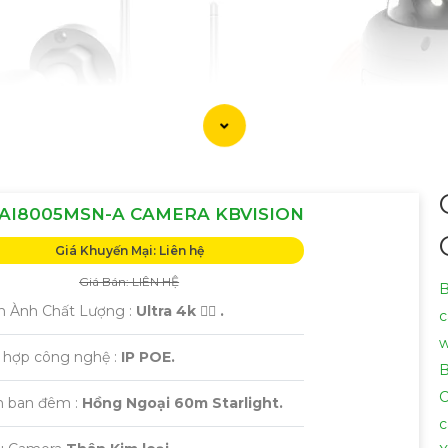
AI8005MSN-A CAMERA KBVISION
Giá Khuyến Mại: Liên hệ
Giá Bán: LIÊN HỆ
B
h Ành Chất Lượng :
Ultra 4k 👍🏾 .
c
w
h hợp công nghệ :
IP POE.
B
C
 ban đêm :
Hồng Ngoại 60m Starlight.
c