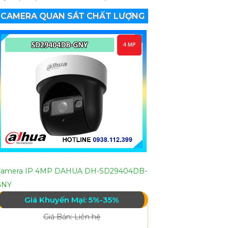
CAMERA QUAN SÁT CHẤT LƯỢNG
Camera IP 4MP DAHUA DH-SD29404DB-
GNY
Giá Khuyến Mại: 5%-35%
Giá Bán: Liên hệ