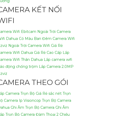
Xưởng
CAMERA KẾT NỐI
WIFI
amera Wifi Ebitcam Ngoài Trời
Camera
ifi Dahua Có Màu Ban Đêm
Camera Wifi
zviz Ngoài Trời
Camera Wifi Giá Rẻ
amera Wifi Dahua Giá Rẻ Cao Cấp
Lắp
amera Wifi Thân Dahua
Lắp camera wifi
áo động chống trộm
Lắp Camera 2.0MP
zviz
CAMERA THEO GÓI
ắp Camera Trọn Bộ Giá Rẻ sắc nét
Trọn
ộ Camera Ip Visioncop
Trọn Bộ Camera
ahua Ghi Âm
Trọn Bộ Camera Ghi Âm
ắp Trọn Bộ Camera Đàm Thoại 2 Chiều