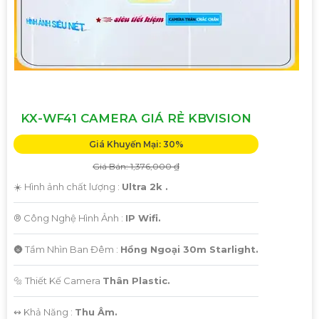
KX-WF41 CAMERA GIÁ RẺ KBVISION
Giá Khuyến Mại: 30%
Giá Bán: 1,376,000 ₫
☀️ Hình ảnh chất lượng :
Ultra 2k .
®️ Công Nghệ Hình Ảnh :
IP Wifi.
🌚 Tầm Nhìn Ban Đêm :
Hồng Ngoại 30m Starlight.
🔩 Thiết Kế Camera
Thân Plastic.
️↭ Khả Năng :
Thu Âm.