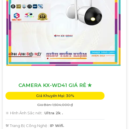
CAMERA KX-WD41 GIÁ RẺ ✮
Giá Khuyến Mại: 30%
Giá Bán: 1,504,000 ₫
🔆 Hình Ảnh Sắc nét :
Ultra 2k .
⚒ Trang Bị Công Nghệ :
IP Wifi.