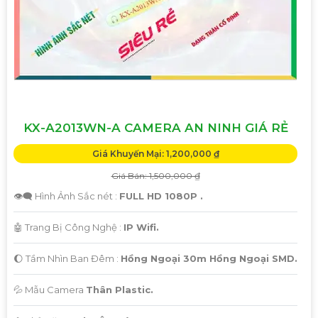
'
KX-A2013WN-A CAMERA AN NINH GIÁ RẺ
Giá Khuyến Mại: 1,200,000 ₫
Giá Bán: 1,500,000 ₫
👁️‍🗨 Hình Ảnh Sắc nét :
FULL HD 1080P .
🤖️ Trang Bị Công Nghệ :
IP Wifi.
🌔 Tầm Nhìn Ban Đêm :
Hồng Ngoại 30m Hồng Ngoại SMD.
💦 Mẫu Camera
Thân Plastic.