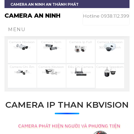
CAMERA AN NINH AN THÀNH PHÁT
CAMERA AN NINH
Hotline 0938.112.399
MENU
Camera Kbvision
Camera Xem
Camera Ip Full
Camera Kbvision
Tích Hợp Ai
Biển Số Xe
Color
360 Toàn Cảnh
Kbvision
Camera Ghi Âm
Camera Kbvision
Đầu Ghi Camera
Camera Speedom
Ngoài Trời
Hồng Ngoại
Ip AI Kbvision
Kbvision
Kbvision
CAMERA IP THAN KBVISION