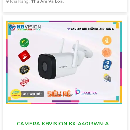
️💎 Khả Năng :
Thu Âm Và Loa.
CAMERA KBVISION KX-A4013WN-A