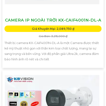
CAMERA IP NGOÀI TRỜI KX-CAIF4001N-DL-A
Giá Khuyến Mại: 2,089,750 ₫
Giá Bán: 3,215,000 ₫
Thiết bị camera KX-CAiF4001N-DL-A là một Camera được thiết
kế mỹ thuật nhỏ gọn với thân kim loại chất lượng, mang lại sự
sang trọng và bền vững. Với độ phân giải Ultra 2k, camera đảm
bảo hình ảnh rõ nét và chi tiết