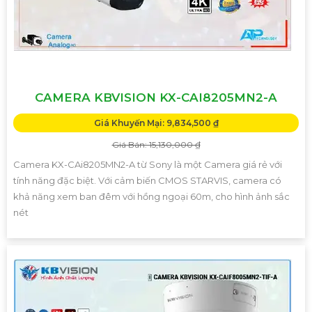
CAMERA KBVISION KX-CAI8205MN2-A
Giá Khuyến Mại: 9,834,500 ₫
Giá Bán: 15,130,000 ₫
Camera KX-CAi8205MN2-A từ Sony là một Camera giá rẻ với
tính năng đặc biệt. Với cảm biến CMOS STARVIS, camera có
khả năng xem ban đêm với hồng ngoại 60m, cho hình ảnh sắc
nét