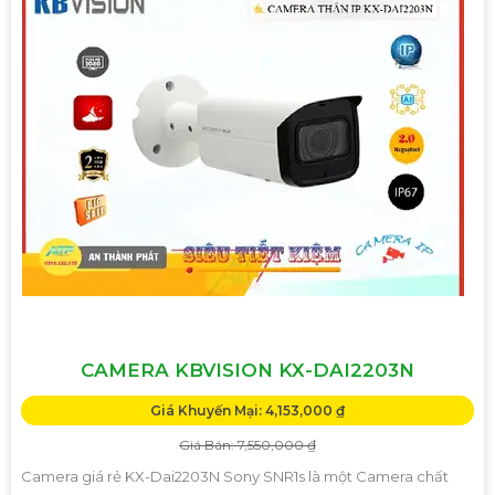
CAMERA KBVISION KX-DAI2203N
Giá Khuyến Mại: 4,153,000 ₫
Giá Bán: 7,550,000 ₫
Camera giá rẻ KX-Dai2203N Sony SNR1s là một Camera chất