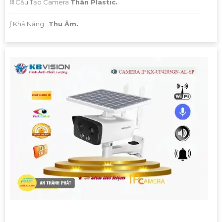
⛓ Cấu Tạo Camera
Thân Plastic.
️ƒ Khả Năng :
Thu Âm.