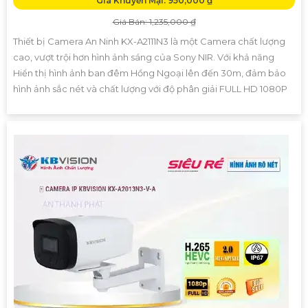
Giá Khuyến Mại: 950,000 ₫
Giá Bán: 1,235,000 ₫
Thiết bị Camera An Ninh KX-A2111N3 là một Camera chất lượng
cao, vượt trội hơn hình ảnh sáng của Sony NIR. Với khả năng
Hiển thị hình ảnh ban đêm Hồng Ngoại lên đến 30m, đảm bảo
hình ảnh sắc nét và chất lượng với độ phân giải FULL HD 1080P