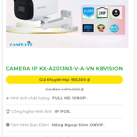
CAMERA IP KX-A2013N3-V-A-VN KBVISION
Giá Khuyến Mại: 955,500 ₫
Giá Bán: 1,470,000 ₫
☀️ Hình ảnh chất lượng :
FULL HD 1080P .
🏆 Công Nghệ Hình Ảnh :
IP POE.
🌚 Tầm Nhìn Ban Đêm :
Hồng Ngoại 50m ONVIF.