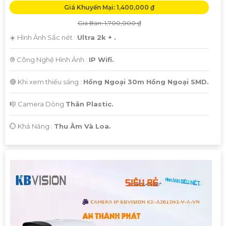
Giá Khuyến Mại: 1,400,000 ₫
Giá Bán: 1,700,000 ₫
☀️ Hình Ảnh Sắc nét :
Ultra 2k + .
®️ Công Nghệ Hình Ảnh :
IP Wifi.
🔴 Khi xem thiếu sáng :
Hồng Ngoại 30m Hồng Ngoại SMD.
🎼️ Camera Dòng
Thân Plastic.
️💮 Khả Năng :
Thu Âm Và Loa.