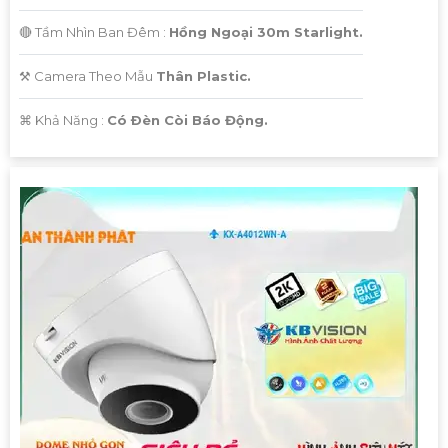
🔴 Tầm Nhìn Ban Đêm :
Hồng Ngoại 30m Starlight.
⚒ Camera Theo Mẫu
Thân Plastic.
️⌘ Khả Năng :
Có Ðèn Còi Báo Động.