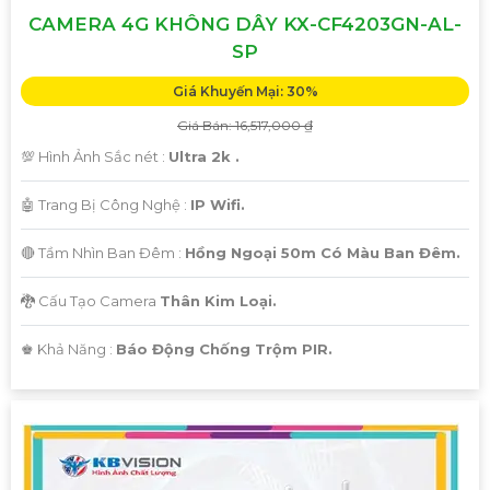
CAMERA 4G KHÔNG DÂY KX-CF4203GN-AL-
SP
Giá Khuyến Mại: 30%
Giá Bán: 16,517,000 ₫
💯 Hình Ảnh Sắc nét :
Ultra 2k .
🤖️ Trang Bị Công Nghệ :
IP Wifi.
🔴 Tầm Nhìn Ban Đêm :
Hồng Ngoại 50m Có Màu Ban Đêm.
🐉️ Cấu Tạo Camera
Thân Kim Loại.
️♚ Khả Năng :
Báo Động Chống Trộm PIR.