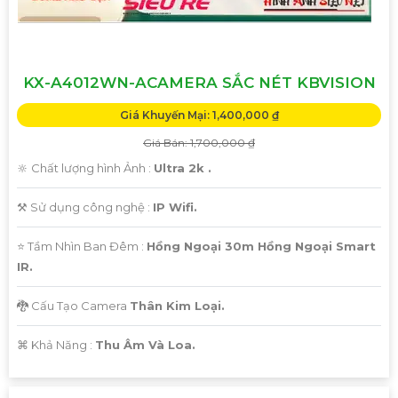
KX-A4012WN-ACAMERA SẮC NÉT KBVISION
Giá Khuyến Mại: 1,400,000 ₫
Giá Bán: 1,700,000 ₫
🔆 Chất lượng hình Ảnh :
Ultra 2k .
⚒ Sử dụng công nghệ :
IP Wifi.
⭐ Tầm Nhìn Ban Đêm :
Hồng Ngoại 30m Hồng Ngoại Smart
IR.
🐉️ Cấu Tạo Camera
Thân Kim Loại.
️⌘ Khả Năng :
Thu Âm Và Loa.