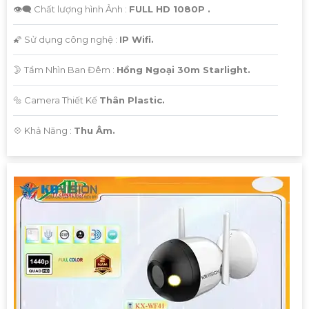
👁️‍🗨 Chất lượng hình Ảnh :
FULL HD 1080P .
🌠 Sử dụng công nghệ :
IP Wifi.
🌛 Tầm Nhìn Ban Đêm :
Hồng Ngoại 30m Starlight.
🔩 Camera Thiết Kế
Thân Plastic.
️💠 Khả Năng :
Thu Âm.