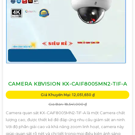
CAMERA KBVISION KX-CAIF8005MN2-TIF-A
Giá Khuyến Mại: 12,051,650 ₫
Giá Bán: 18,541,000 ₫
Camera quan sát KX-CAiF8005MN2-TiF-A là một Camera chất
lượng cao, được thiết kế để đáp ứng nhu cầu giám sát an ninh.
Với độ phân giải cao và khả năng zoom linh hoạt, camera này
giúp quan sát rõ nét và chi tiết trong mọi điều kiện ánh sáng