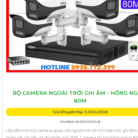
BỘ CAMERA NGOÀI TRỜI GHI ÂM - HỒNG NG
80M
Giá Khuyến Mại: 5.300.000đ
Giá Bán: 8,200,000 ₫
Lắp đặt trọn bộ camera quan sát ngoài trời với tích hợp mic ghi âm
giám sát chi tiết với độ phân giải 2MP. Camera hỗ trợ hồng ngoại 