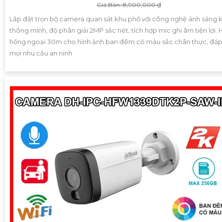
Giá Bán: 8,900,000 ₫
Lắp đặt trọn bộ camera quan sát khu phố với công nghệ ánh sáng 
thông minh, độ phân giải 2MP sắc nét, tích hợp mic ghi âm tiện lợi. 
hồng ngoại 30m cho hình ảnh ban đêm có màu sắc chân thực, đá
mọi nhu cầu an ninh