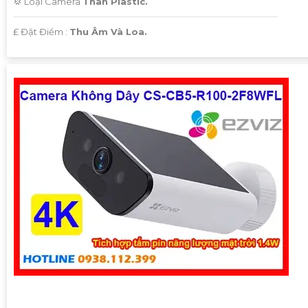
💢 Loại Camera
Thân Plastic.
️₤ Đặt Điểm :
Thu Âm Và Loa.