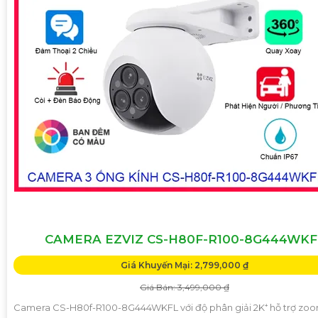
CAMERA EZVIZ CS-H80F-R100-8G444WKF
Giá Khuyến Mại: 2,799,000 ₫
Giá Bán: 3,499,000 ₫
Camera CS-H80f-R100-8G444WKFL với độ phân giải 2K⁺ hỗ trợ zo