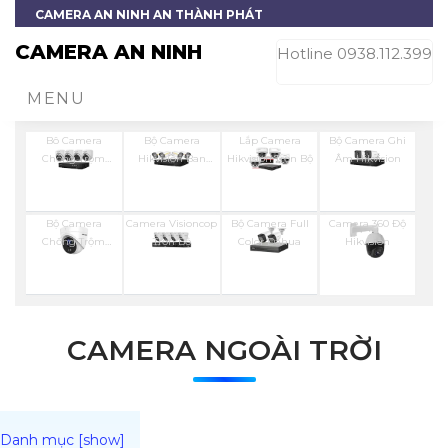
CAMERA AN NINH AN THÀNH PHÁT
CAMERA AN NINH
Hotline 0938.112.399
MENU
Bô Camera
Bộ Camera
Lắp Camera
Bộ Camera Ghi
Chống Trộm
Hikvision Ban
Hikvision Trọn Bộ
Âm Hikvision
Hikvision
Đêm Có Màu
Bộ Camera
Camera Visioncop
Bộ Camera Full
Camera 360 Độ
Chống Trộm
Trọn Bộ
Color Dahua
Hikvision
Hikvision
CAMERA NGOÀI TRỜI