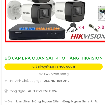
BỘ CAMERA QUAN SÁT KHO HÀNG HIKVISION
Giá Khuyến Mại: 3,600,000 ₫
Giá Bán: 5,200,000 ₫
✨ Hình Ành Chất Lượng :
FULL HD 1080P .
🏆 Công Nghệ :
AHD CVI TVI BCS.
🔦 Xem ban đêm :
Hồng Ngoại 20m Hồng Ngoại Smart IR.