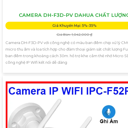
CAMERA DH-F3D-PV DAHUA CHẤT LƯỢN
Giá Khuyến Mại: 5%-35%
Giá Bán: 1,042,000 ₫
Camera DH-F3D-PV với công nghệ có màu ban đêm chip xử lý C
micro thu âm và loa tích hợp cho đàm thoại giám sát chất lượng Ful
ban đêm trong khoảng cách 30m. hổ trợ khe cắm thẻ nhớ Micro 
công nghệ IP Wifi kết nối dễ dàng