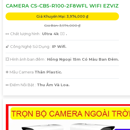
CAMERA CS-CB5-R100-2F8WFL WIFI EZVIZ
Giá Khuyến Mại: 3,974,000 ₫
Giá Bán: 3,974,000 ₫
👀 Chất lượng hình :
Ultra 4k 👍🏾 .
🌠 Công Nghệ Sử Dụng :
IP Wifi.
💥 Hình ảnh ban đêm :
Hồng Ngoại 15m Có Màu Ban Ðêm.
❄ Mẫu Camera
Thân Plastic.
️↭ Điểm Nỗi Bật :
Thu Âm Và Loa.