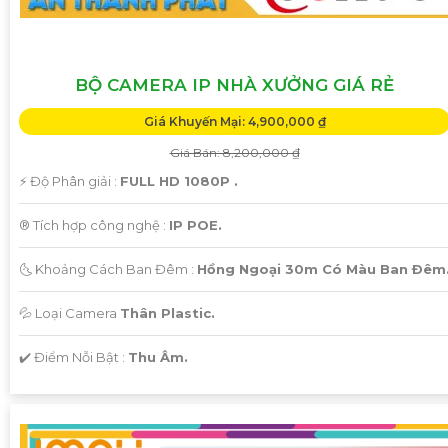
BỘ CAMERA IP NHÀ XƯỞNG GIÁ RẺ
Giá Khuyến Mại: 4,900,000 ₫
Giá Bán: 8,200,000 ₫
️⚡ Độ Phân giải :
FULL HD 1080P .
®️ Tích hợp công nghệ :
IP POE.
🌜 Khoảng Cách Ban Đêm :
Hồng Ngoại 30m Có Màu Ban Ðêm
💦 Loại Camera
Thân Plastic.
️✔️ Điểm Nỗi Bật :
Thu Âm.