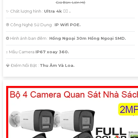
Giá Bán: Liên Hệ
✨ Chất lượng hình :
Ultra 4k 👍🏾 .
®️ Công Nghệ Sử Dụng :
IP Wifi POE.
❂ Hình ảnh ban đêm :
Hồng Ngoại 30m Hồng Ngoại SMD.
↕️ Mẫu Camera
IP67 xoay 360.
️💎 Điểm Nỗi Bật :
Thu Âm Và Loa.