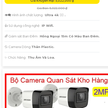
Giá Khuyến Mại: 5,022,000 ₫
Giá Bán: 5,022,000 ₫
👁️‍🗨 Hình ảnh chất lượng :
Ultra 4k 👍🏾 .
👍 Sử dụng công nghệ :
IP Wifi.
🌈 Giám sát Ban Đêm :
Hồng Ngoại 15m Có Màu Ban Ðêm.
💦 Camera Dòng
Thân Plastic.
️✨ Chức Năng :
Thu Âm Và Loa.