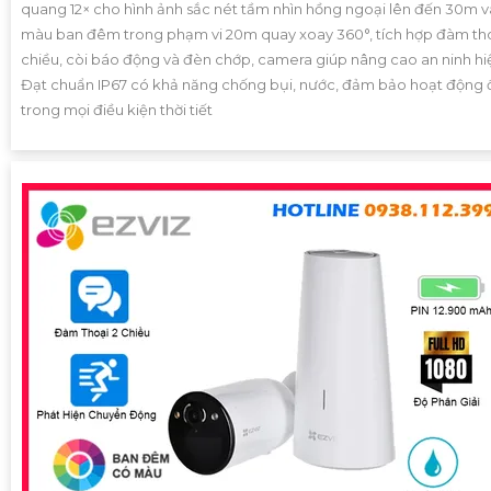
quang 12× cho hình ảnh sắc nét tầm nhìn hồng ngoại lên đến 30m v
màu ban đêm trong phạm vi 20m quay xoay 360°, tích hợp đàm tho
chiều, còi báo động và đèn chớp, camera giúp nâng cao an ninh hi
Đạt chuẩn IP67 có khả năng chống bụi, nước, đảm bảo hoạt động 
trong mọi điều kiện thời tiết