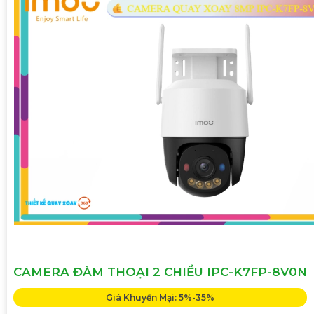
CAMERA ĐÀM THOẠI 2 CHIỀU IPC-K7FP-8V0N
Giá Khuyến Mại: 5%-35%