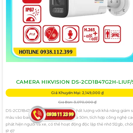
CAMERA HIKVISION DS-2CD1B47G2H-LIUF/
Giá Khuyến Mại: 2,149,000 ₫
Giá Bán: 3,070,000 ₫
DS-2CD1B47G2H-LIUF/SL là camera chất lượng với khả năng giám s
màu vào ban đêm với khoảng cách xa 50m, tích hợp công nghệ ca
phát hiện người và xe, có thể hoạt động độc lập thẻ nhớ 512gb, ch
IP 67