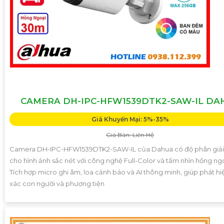
CAMERA DH-IPC-HFW1539DTK2-SAW-IL DA
Giá Khuyến Mại: 5%-35%
Giá Bán: Liên Hệ
Camera DH-IPC-HFW1539DTK2-SAW-IL của Dahua có độ phân giả
cho hình ảnh sắc nét với công nghệ Full-Color và tầm nhìn hồng ng
Tích hợp micro ghi âm, loa cảnh báo và AI thông minh, giúp phát hi
xác con người và phương tiện