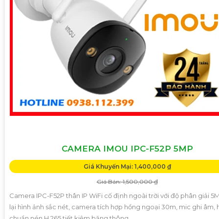
CAMERA IMOU IPC-F52P 5MP
Giá Khuyến Mại: 1,400,000 ₫
Giá Bán: 1,500,000 ₫
Camera IPC-F52P thân IP WiFi cố định ngoài trời với độ phân giải 
lại hình ảnh sắc nét, camera tích hợp hồng ngoại 30m, mic ghi âm, h
chuẩn nén H.265 tiết kiệm băng thông