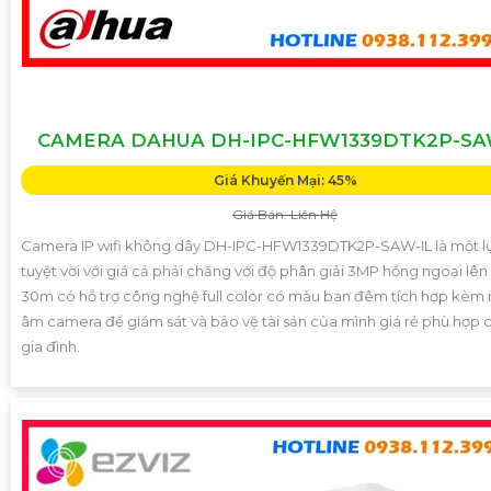
CAMERA DAHUA DH-IPC-HFW1339DTK2P-SA
Giá Khuyến Mại: 45%
Giá Bán: Liên Hệ
Camera IP wifi không dây DH-IPC-HFW1339DTK2P-SAW-IL là một l
tuyệt vời với giá cả phải chăng với độ phân giải 3MP hồng ngoại lên
30m có hỗ trợ công nghệ full color có màu ban đêm tích hợp kèm 
âm camera để giám sát và bảo vệ tài sản của mình giá rẻ phù hợp 
gia đình.