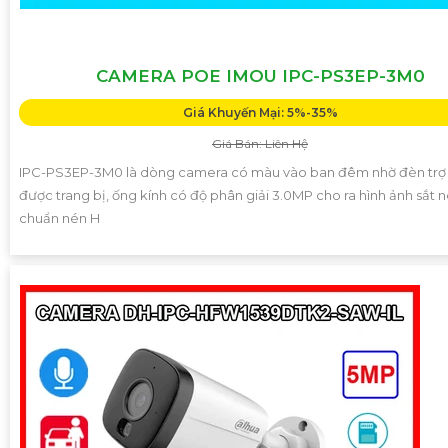
CAMERA POE IMOU IPC-PS3EP-3M0
Giá Khuyến Mại: 5%-35%
Giá Bán: Liên Hệ
IPC-PS3EP-3M0 là dòng camera có màu vào ban đêm nhờ đèn trợ
được trang bị, ống kính có độ phân giải 3.0MP cho ra hình ảnh sắt n
chuẩn nén H