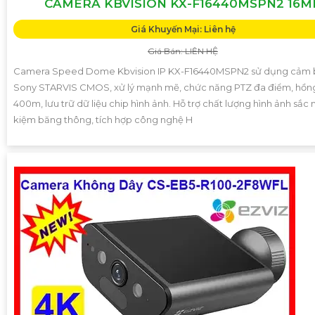
CAMERA KBVISION KX-F16440MSPN2 16M
Giá Khuyến Mại: Liên hệ
Giá Bán: LIÊN HỆ
Camera Speed Dome Kbvision IP KX-F16440MSPN2 sử dụng cảm 
Sony STARVIS CMOS, xử lý mạnh mẽ, chức năng PTZ đa điểm, hồn
400m, lưu trữ dữ liệu chip hình ảnh. Hỗ trợ chất lượng hình ảnh sắc n
kiệm băng thông, tích hợp công nghệ H