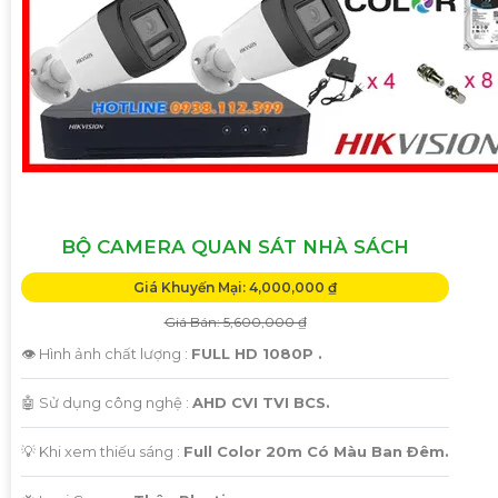
BỘ CAMERA QUAN SÁT NHÀ SÁCH
Giá Khuyến Mại: 4,000,000 ₫
Giá Bán: 5,600,000 ₫
👁 Hình ảnh chất lượng :
FULL HD 1080P .
🤖️ Sử dụng công nghệ :
AHD CVI TVI BCS.
💡 Khi xem thiếu sáng :
Full Color 20m Có Màu Ban Ðêm.