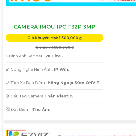
CAMERA IMOU IPC-F32P 3MP
'
Giá Khuyến Mại: 1,300,000 ₫
Giá Bán: 1,600,000 ₫
️⚡ Hình Ảnh Sắc nét :
2K Lite .
🌠 Công Nghệ Hình Ảnh :
IP Wifi.
🌙 Tầm Xa Ban Đêm :
Hồng Ngoại 30m ONVIF.
🕸️ Cấu Tạo Camera
Thân Plastic.
️🆑 Đặt Điểm :
Thu Âm.