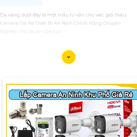
Dạ vâng, dưới đây là một mẫu tư vấn cho việc giới thiệu
Camera Giá Rẻ Thiết Bị An Ninh Chính Hãng Chuyên
Nghiệp cho dự án của bạn:
Camera Giá Rẻ Thiết Bị An Ninh Chính Hãng Chuyên
Nghiệp cho Dự Án
Chào quý khách hàng,
Chúng tôi xin giới thiệu đến quý khách hàng dòng sản
phẩm Camera Giá Rẻ Thiết Bị An Ninh Chính Hãng Chuyên
Nghiệp, đáp ứng nhu cầu an ninh và giám sát cho dự án
của quý khách một cách hiệu quả, tin cậy và tiết kiệm.
Ưu điểm của dòng sản phẩm:〗
1:
Giá cả hợp lý: Camera giá
rẻ nhưng vẫn
tin tưởng
chất lượng và hiệu suất làm việc.
👩‍🌾
2:
Chất lượng chính hãng: Sản phẩm được chọn lọc từ
các nhà sản xuất uy tín, cam kết chất lượng chính hãng.
3: