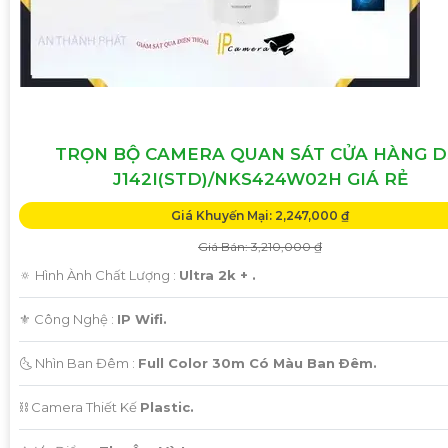
TRỌN BỘ CAMERA QUAN SÁT CỬA HÀNG D
J142I(STD)/NKS424W02H GIÁ RẺ
Giá Khuyến Mại: 2,247,000 ₫
Giá Bán: 3,210,000 ₫
🔅 Hình Ành Chất Lượng :
Ultra 2k + .
⚜️ Công Nghệ :
IP Wifi.
🌜 Nhìn Ban Đêm :
Full Color 30m Có Màu Ban Ðêm.
⛓ Camera Thiết Kế
Plastic.