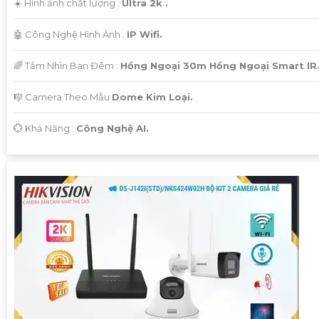
☀️ Hình ảnh chất lượng :
Ultra 2k .
🤖️ Công Nghệ Hình Ảnh :
IP Wifi.
🌈 Tầm Nhìn Ban Đêm :
Hồng Ngoại 30m Hồng Ngoại Smart IR
🎼️ Camera Theo Mẫu
Dome Kim Loại.
️💮 Khả Năng :
Công Nghệ AI.