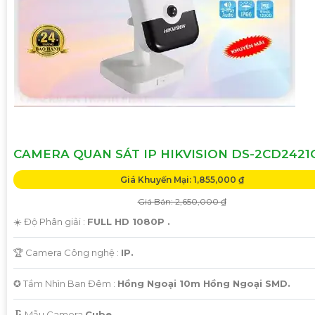
'
CAMERA QUAN SÁT IP HIKVISION DS-2CD2421
Giá Khuyến Mại: 1,855,000 ₫
Giá Bán: 2,650,000 ₫
☀️ Độ Phân giải :
FULL HD 1080P .
🏆 Camera Công nghệ :
IP.
✪ Tầm Nhìn Ban Đêm :
Hồng Ngoại 10m Hồng Ngoại SMD.
🗜️ Mẫu Camera
Cube.