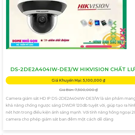
DS-2DE2A404IW-DE3/W HIKVISION CHẤT L
Giá Khuyến Mại: 5,100,000 ₫
Giá Bán: 7,300,000 ₫
Camera giám sát HD IP DS-2DE2A404IW-DE3/W là sản phẩm man
khả năng chống ngược sáng DWDR 120db tuyệt vời, giúp tạo ra hìn
nét hơn trong điều kiện ánh sáng mạnh. Với tính năng hồng ngoại 
camera cho phép giám sát ban đêm một cách dễ dàng