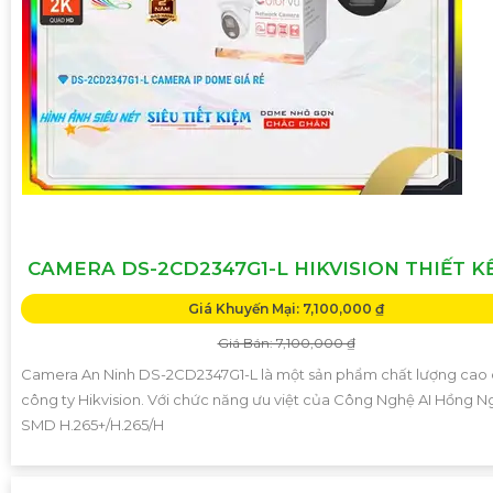
CAMERA DS-2CD2347G1-L HIKVISION THIẾT K
Giá Khuyến Mại: 7,100,000 ₫
Giá Bán: 7,100,000 ₫
Camera An Ninh DS-2CD2347G1-L là một sản phẩm chất lượng cao
công ty Hikvision. Với chức năng ưu việt của Công Nghệ AI Hồng N
SMD H.265+/H.265/H