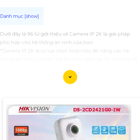
Dưới đây là 96 từ giới thiệu về Camera IP 2K là giải pháp
phù hợp cho hệ thống an ninh của bạn:
"Camera IP 2K là sự lựa chọn hoàn hảo để nâng cao hệ
thống an ninh của bạn. Với độ phân giải cao 2K, Camera IP
cung cấp hình ảnh sắc nét, chi tiết. Tích hợp công nghệ
hiện đại, thiết bị tự động ghi hình khi phát hiện chuyển
động, nâng cao an toàn không bỏ lỡ bất kỳ sự kiện nào. 📃
Đặc biệt
khả năng kết nối mạng linh hoạt giúp bạn dễ
dàng giám sát từ xa qua điện thoại di động. Camera IP 2K là
giải pháp hiệu quả để bảo vệ ngôi nhà hoặc doanh nghiệp
của bạn."