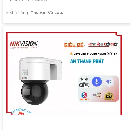
️↭ Khả Năng :
Thu Âm Và Loa.