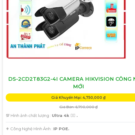
DS-2CD2T83G2-4I CAMERA HIKVISION CÔNG
MỚI
Giá Khuyến Mại: 4,750,000 ₫
Giá Bán: 6,790,000 ₫
💯 Hình ảnh chất lượng :
Ultra 4k 👍🏾 .
⚜️ Công Nghệ Hình Ảnh :
IP POE.