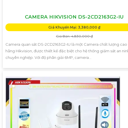
CAMERA HIKVISION DS-2CD2163G2-IU
Giá Khuyến Mại: 3,380,000 ₫
Giá Bán: 4,830,000 ₫
Camera quan sát DS-2CD2163G2-IU là một Camera chất lượng cao
hãng Hikvision, được thiết kế đặc biệt cho hệ thống giám sát an nin
chuyên nghiệp. Với độ phân giải 6MP, camera...