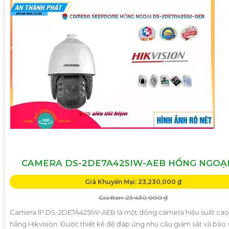
CAMERA DS-2DE7A425IW-AEB HỒNG NGOẠI
Giá Khuyến Mại: 23,230,000 ₫
Giá Bán: 23,430,000 ₫
Camera IP DS-2DE7A425IW-AEB là một dòng camera hiệu suất cao
hãng Hikvision. Được thiết kế để đáp ứng nhu cầu giám sát và bảo 