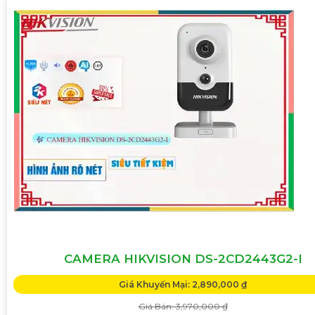
CAMERA HIKVISION DS-2CD2443G2-I
Giá Khuyến Mại: 2,890,000 ₫
Giá Bán: 3,970,000 ₫