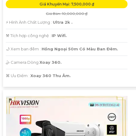
Giá Khuyến Mại: 7,500,000 ₫
Giá Bán: 10,000,000 ₫
️⚡ Hình Ành Chất Lượng :
Ultra 2k .
⚒ Tích hợp công nghệ :
IP Wifi.
🌙 Xem ban đêm :
Hồng Ngoại 50m Có Màu Ban Đêm.
🤹 Camera Dòng
Xoay 360.
️⌘ Ưu Điểm :
Xoay 360 Thu Âm.