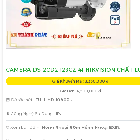
CAMERA DS-2CD2T23G2-4I HIKVISION CHẤT 
Giá Khuyến Mại: 3,350,000 ₫
Giá Bán: 4,800,000 ₫
🦉 Độ sắc nét :
FULL HD 1080P .
⚙ Công Nghệ Sử Dụng :
IP.
❂ Xem ban đêm :
Hồng Ngoại 80m Hồng Ngoại EXIR.