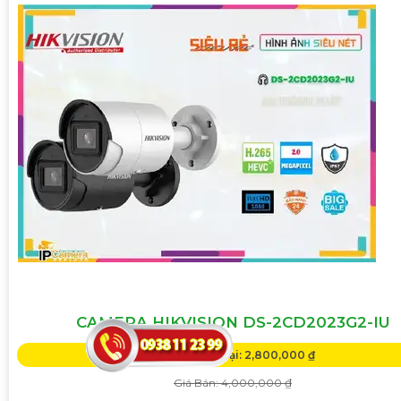
CAMERA HIKVISION DS-2CD2023G2-IU
Giá Khuyến Mại: 2,800,000 ₫
Giá Bán: 4,000,000 ₫