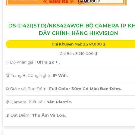
DS-J142I(STD)/NKS424W0H BỘ CAMERA IP 
DÂY CHÍNH HÃNG HIKVISION
Giá Khuyến Mại: 2,247,000 ₫
Giá Bán: 3,210,000 ₫
✨ Độ Phân giải :
Ultra 2k + .
🏆 Trang Bị Công Nghệ :
IP Wifi.
❂ Giám sát Ban Đêm :
Full Color 30m Có Màu Ban Ðêm.
🕸️ Camera Thiết Kế
Thân Plastic.
️📡 Đặt Điểm :
Thu Âm Và Loa.