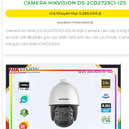
CAMERA HIKVISION DS-2CD2723G1-IZS
Giá Khuyến Mại: 5,285,000 ₫
Giá Bán: 7,140,000 ₫
Camera An Ninh DS-2CD2723G1-IZS là một Camera cao cấp trong l
an ninh. Với độ phân giải cao 2MP, hình ảnh sắc nét và chi tiết. Ca
trang bị cảm biến CMOS kích...