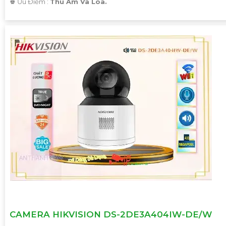
️♚ Ưu Điểm :
Thu Âm Và Loa.
CAMERA HIKVISION DS-2DE3A404IW-DE/W