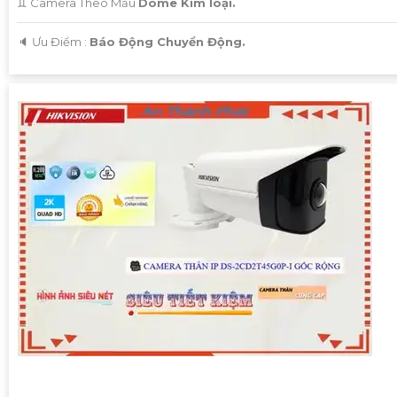
♊ Camera Theo Mẫu
Dome Kim loại.
️🔈 Ưu Điểm :
Báo Động Chuyển Động.