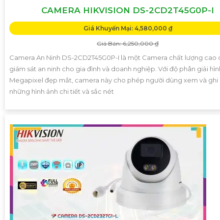
CAMERA HIKVISION DS-2CD2T45G0P-I
Giá Khuyến Mại: 4,580,000 ₫
Giá Bán: 6,250,000 ₫
Camera An Ninh DS-2CD2T45G0P-I là một Camera chất lượng cao 
giám sát an ninh cho gia đình và doanh nghiệp. Với độ phân giải hìn
Megapixel đẹp mắt, camera này cho phép người dùng xem và ghi l
những hình ảnh chi tiết và sắc nét