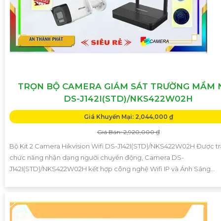
TRỌN BỘ CAMERA GIÁM SÁT TRƯỜNG MẦM
DS-J142I(STD)/NKS422W02H
Giá Khuyến Mại: 2,044,000 ₫
Giá Bán: 2,920,000 ₫
Bộ Kit 2 Camera Hikvision Wifi DS-J142I(STD)/NKS422W02H Được tr
chức năng nhận dạng người chuyển động, Camera DS-
J142I(STD)/NKS422W02H kết hợp công nghệ Wifi IP và Ánh Sáng...