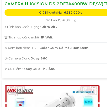
CAMERA HIKVISION DS-2DE3A400BW-DE/W(F1)
Giá Khuyến Mại: 6,580,000 ₫
Giá Bán: 8,540,000 ₫
️⚡ Hình Ành Chất Lượng :
Ultra 2k .
🏆 Tích hợp công nghệ :
IP Wifi.
❈ Xem ban đêm :
Full Color 30m Có Màu Ban Đêm.
💦 Camera Dòng
Xoay 360.
️✤ Ưu Điểm :
Xoay 360 Thu Âm.