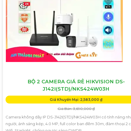
BỘ 2 CAMERA GIÁ RẺ HIKVISION DS-
J142I(STD)/NKS424W03H
Giá Khuyến Mại: 2,583,000 ₫
Giá Bán: 3,690,000 ₫
Camera không dây IP DS-J142I(STD)/NKS424W03H có tính năng n
người, ánh sáng kép, 4.0 MP, full color ban đêm 30m, đàm thoại 2 c
Wifi, Starlight, chống ngược sáng DWDR