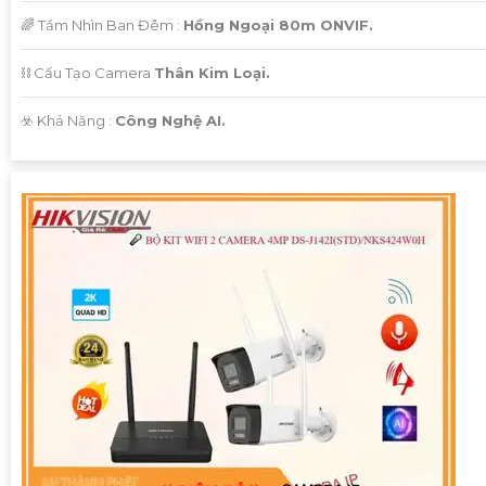
🌈 Tầm Nhìn Ban Đêm :
Hồng Ngoại 80m ONVIF.
⛓ Cấu Tạo Camera
Thân Kim Loại.
️☣️ Khả Năng :
Công Nghệ AI.