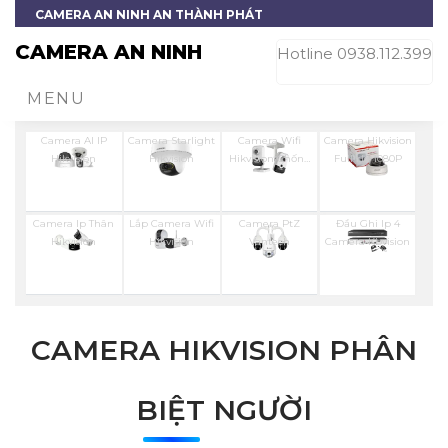
CAMERA AN NINH AN THÀNH PHÁT
CAMERA AN NINH
Hotline 0938.112.399
MENU
Camera AI IP
Camera Starlight
Camera Wifi
Camera Hikvision
Hikvision
Hikvision
Hikvision Chống
Full Hd 1080P
Trộm
Camera Ip Thân
Lắp Camera Wifi
Camera PtZ
Đầu Ghi Ip 4
Hikvision
Hikvision
Vantech
Camera Kbvision
CAMERA HIKVISION PHÂN
BIỆT NGƯỜI