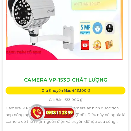
CAMERA VP-153D CHẤT LƯỢNG
Giá Khuyến Mại: 443,100 ₫
Giá Bán: 633,000 ₫
Camera IP POEVP-153D là một loại camera an ninh được tích
hợp công nghệ Power over Ethernet (PoE). Điều này có nghĩa là
camera có thể nhận nguồn điện và truyền dữ liệu qua cùng...