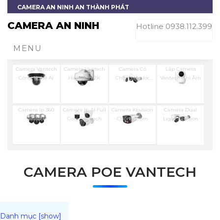
CAMERA AN NINH AN THÀNH PHÁT
CAMERA AN NINH
Hotline 0938.112.399
MENU
Camera Vantech
Camera Vantech
Camera Có
Lắp Camera
Công Nghệ Ai
Hình Ảnh 2K
Chống Ngược
Vantech Ghi Âm
Sáng Vantech
Camera Ip 360
Camera Ip AI Full
Camera Kbvision
Camera Dual
Vantech
Color Vantech
Chống Trộm
Light Kbvision
CAMERA POE VANTECH