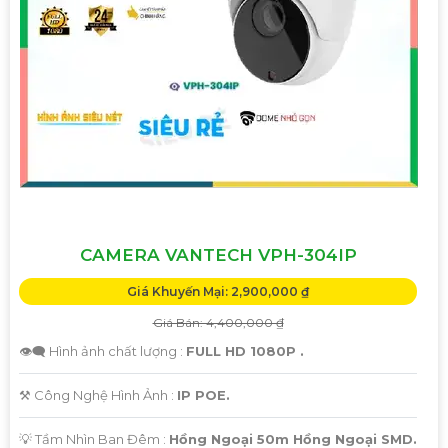
CAMERA VANTECH VPH-304IP
Giá Khuyến Mại: 2,900,000 ₫
Giá Bán: 4,400,000 ₫
👁️‍🗨 Hình ảnh chất lượng :
FULL HD 1080P .
⚒ Công Nghệ Hình Ảnh :
IP POE.
💡 Tầm Nhìn Ban Đêm :
Hồng Ngoại 50m Hồng Ngoại SMD.