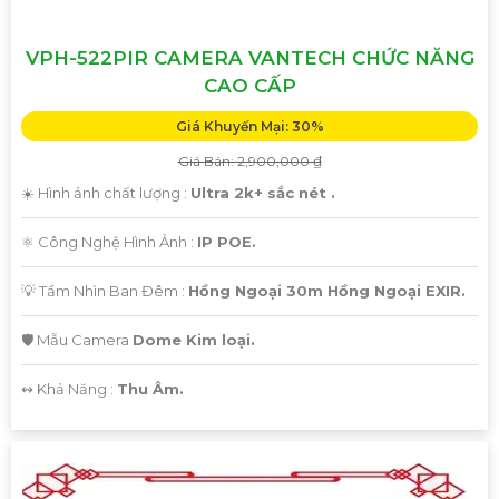
VPH-522PIR CAMERA VANTECH CHỨC NĂNG
CAO CẤP
Giá Khuyến Mại: 30%
Giá Bán: 2,900,000 ₫
☀️ Hình ảnh chất lượng :
Ultra 2k+ sắc nét .
⚛️ Công Nghệ Hình Ảnh :
IP POE.
💡 Tầm Nhìn Ban Đêm :
Hồng Ngoại 30m Hồng Ngoại EXIR.
🛡 Mẫu Camera
Dome Kim loại.
️↭ Khả Năng :
Thu Âm.