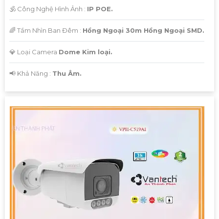
🕉️ Công Nghệ Hình Ảnh :
IP POE.
🌈 Tầm Nhìn Ban Đêm :
Hồng Ngoại 30m Hồng Ngoại SMD.
💎 Loại Camera
Dome Kim loại.
️📢 Khả Năng :
Thu Âm.