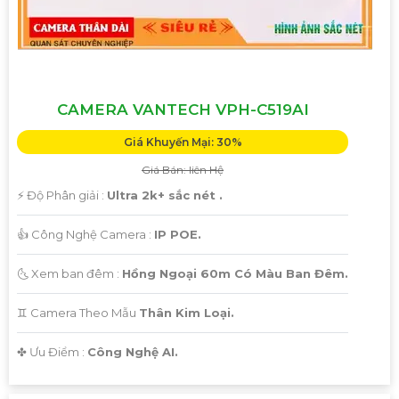
CAMERA VANTECH VPH-C519AI
Giá Khuyến Mại: 30%
Giá Bán: liên Hệ
️⚡ Độ Phân giải :
Ultra 2k+ sắc nét .
👍 Công Nghệ Camera :
IP POE.
🌜 Xem ban đêm :
Hồng Ngoại 60m Có Màu Ban Đêm.
♊ Camera Theo Mẫu
Thân Kim Loại.
️✤ Ưu Điểm :
Công Nghệ AI.