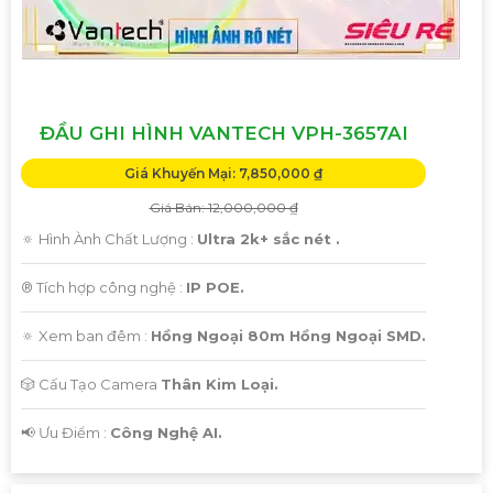
ĐẦU GHI HÌNH VANTECH VPH-3657AI
Giá Khuyến Mại: 7,850,000 ₫
Giá Bán: 12,000,000 ₫
🔅 Hình Ành Chất Lượng :
Ultra 2k+ sắc nét .
®️ Tích hợp công nghệ :
IP POE.
🔅 Xem ban đêm :
Hồng Ngoại 80m Hồng Ngoại SMD.
🎲 Cấu Tạo Camera
Thân Kim Loại.
️📢 Ưu Điểm :
Công Nghệ AI.