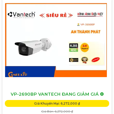
VP-2690BP VANTECH ĐANG GIẢM GIÁ ❂
Giá Khuyến Mại: 6,272,000 ₫
Giá Bán: 6,272,000 ₫