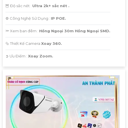
🦉 Độ sắc nét :
Ultra 2k+ sắc nét .
⚙ Công Nghệ Sử Dụng :
IP POE.
🔦 Xem ban đêm :
Hồng Ngoại 30m Hồng Ngoại SMD.
🔩 Thiết Kế Camera
Xoay 360.
️➲ Ưu Điểm :
Xoay Zoom.