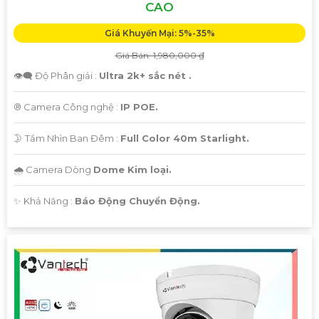
CAO
Giá Khuyến Mại: 5%-35%
Giá Bán: 1,980,000 ₫
👁️‍🗨 Độ Phân giải :
Ultra 2k+ sắc nét .
®️ Camera Công nghệ :
IP POE.
🌛 Tầm Nhìn Ban Đêm :
Full Color 40m Starlight.
🌧️ Camera Dòng
Dome Kim loại.
️✨ Khả Năng :
Báo Động Chuyển Động.