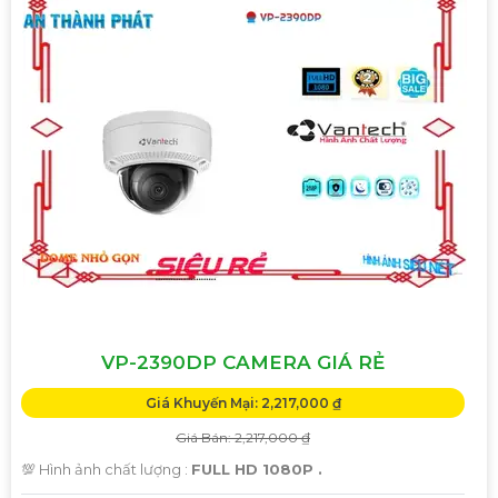
VP-2390DP CAMERA GIÁ RẺ
Giá Khuyến Mại: 2,217,000 ₫
Giá Bán: 2,217,000 ₫
💯 Hình ảnh chất lượng :
FULL HD 1080P .