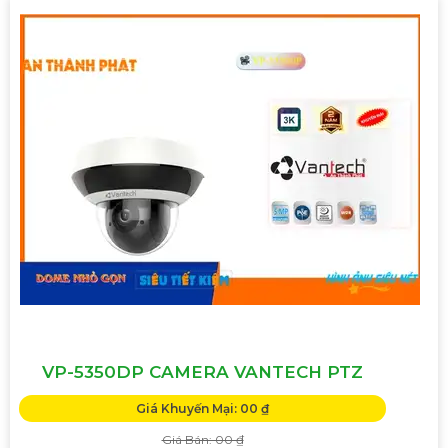
VP-5350DP CAMERA VANTECH PTZ
Giá Khuyến Mại: 00 ₫
Giá Bán: 00 ₫