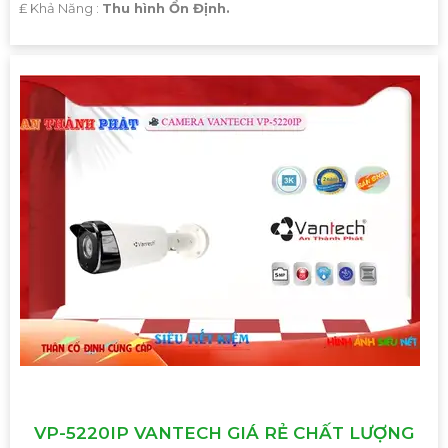
️₤ Khả Năng :
Thu hình Ổn Định.
VP-5220IP VANTECH GIÁ RẺ CHẤT LƯỢNG