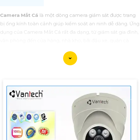
Camera Mắt Cá
là một dòng camera giám sát được trang
bị ống kính toàn cảnh giúp kiểm soát an ninh dễ dàng. Ứng
dụng của Camera Mắt Cá rất đa dạng, từ giám sát gia đình,
văn phòng đến cửa hàng, nhà kho, bãi đậu xe, quán cà
phê, v.v. Camera sẽ giúp bạn giám sát và bảo vệ tài sản một
cách hiệu quả và tiện lợi.
'