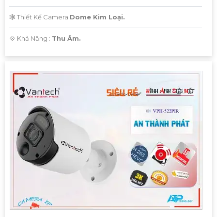
🕸️ Thiết Kế Camera
Dome Kim Loại.
️💠 Khả Năng :
Thu Âm.