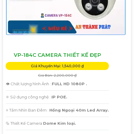
VP-184C CAMERA THIẾT KẾ ĐẸP
Giá Khuyến Mại: 1,540,000 ₫
Giá Bán: 2,200,000 ₫
👁 Chất lượng hình Ảnh :
FULL HD 1080P .
⚛️ Sử dụng công nghệ :
IP POE.
⭐ Tầm Nhìn Ban Đêm :
Hồng Ngoại 40m Led Array.
🔩 Thiết Kế Camera
Dome Kim loại.