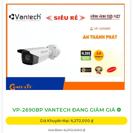
VP-2690BP VANTECH ĐANG GIẢM GIÁ ❂
Giá Khuyến Mại: 6,272,000 ₫
Giá Bán: 6,272,000 ₫