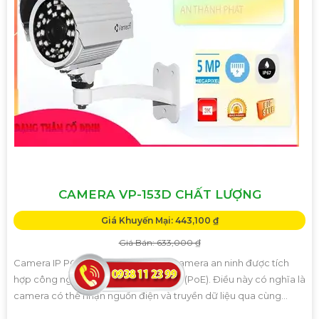
CAMERA VP-153D CHẤT LƯỢNG
Giá Khuyến Mại: 443,100 ₫
Giá Bán: 633,000 ₫
Camera IP POEVP-153D là một loại camera an ninh được tích
hợp công nghệ Power over Ethernet (PoE). Điều này có nghĩa là
camera có thể nhận nguồn điện và truyền dữ liệu qua cùng...