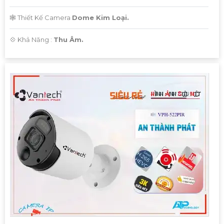
🕸️ Thiết Kế Camera
Dome Kim Loại.
️💠 Khả Năng :
Thu Âm.