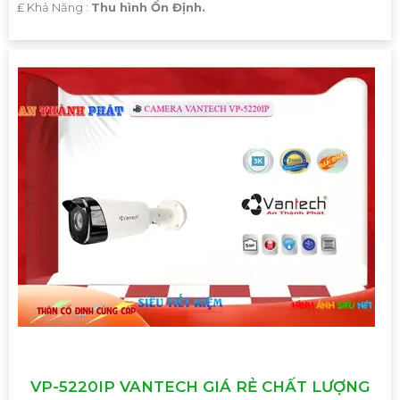
️₤ Khả Năng :
Thu hình Ổn Định.
VP-5220IP VANTECH GIÁ RẺ CHẤT LƯỢNG