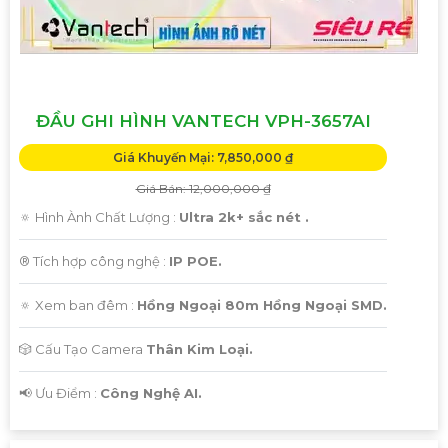
ĐẦU GHI HÌNH VANTECH VPH-3657AI
Giá Khuyến Mại: 7,850,000 ₫
Giá Bán: 12,000,000 ₫
🔅 Hình Ành Chất Lượng :
Ultra 2k+ sắc nét .
®️ Tích hợp công nghệ :
IP POE.
🔅 Xem ban đêm :
Hồng Ngoại 80m Hồng Ngoại SMD.
🎲 Cấu Tạo Camera
Thân Kim Loại.
️📢 Ưu Điểm :
Công Nghệ AI.