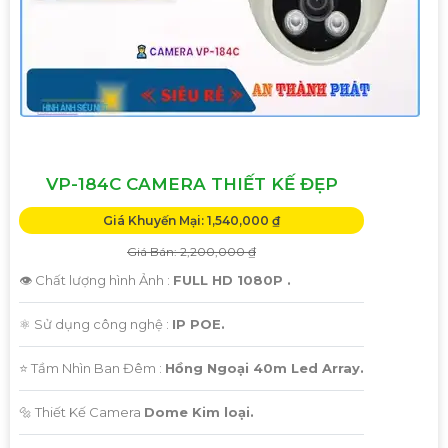
VP-184C CAMERA THIẾT KẾ ĐẸP
Giá Khuyến Mại: 1,540,000 ₫
Giá Bán: 2,200,000 ₫
👁 Chất lượng hình Ảnh :
FULL HD 1080P .
⚛️ Sử dụng công nghệ :
IP POE.
⭐ Tầm Nhìn Ban Đêm :
Hồng Ngoại 40m Led Array.
🔩 Thiết Kế Camera
Dome Kim loại.