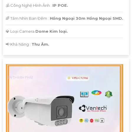
🕉️ Công Nghệ Hình Ảnh :
IP POE.
🌈 Tầm Nhìn Ban Đêm :
Hồng Ngoại 30m Hồng Ngoại SMD.
💎 Loại Camera
Dome Kim loại.
️📢 Khả Năng :
Thu Âm.