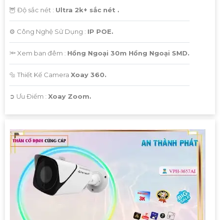
🦉 Độ sắc nét :
Ultra 2k+ sắc nét .
⚙ Công Nghệ Sử Dụng :
IP POE.
🔦 Xem ban đêm :
Hồng Ngoại 30m Hồng Ngoại SMD.
🔩 Thiết Kế Camera
Xoay 360.
️➲ Ưu Điểm :
Xoay Zoom.