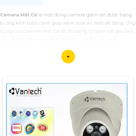
Camera Mắt Cá
là một dòng camera giám sát được trang
bị ống kính toàn cảnh giúp kiểm soát an ninh dễ dàng. Ứng
dụng của Camera Mắt Cá rất đa dạng, từ giám sát gia đình,
văn phòng đến cửa hàng, nhà kho, bãi đậu xe, quán cà
phê, v.v. Camera sẽ giúp bạn giám sát và bảo vệ tài sản một
cách hiệu quả và tiện lợi.
'