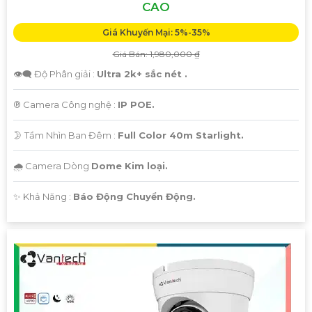
CAO
Giá Khuyến Mại: 5%-35%
Giá Bán: 1,980,000 ₫
👁️‍🗨 Độ Phân giải :
Ultra 2k+ sắc nét .
®️ Camera Công nghệ :
IP POE.
🌛 Tầm Nhìn Ban Đêm :
Full Color 40m Starlight.
🌧️ Camera Dòng
Dome Kim loại.
️✨ Khả Năng :
Báo Động Chuyển Động.