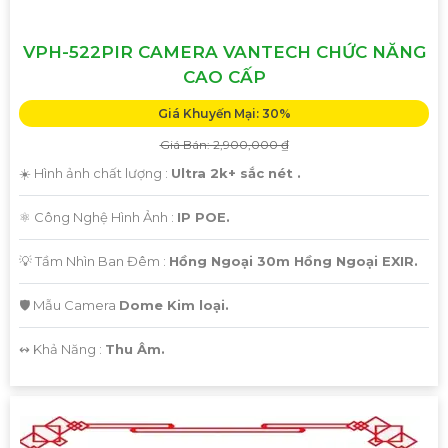
VPH-522PIR CAMERA VANTECH CHỨC NĂNG
CAO CẤP
Giá Khuyến Mại: 30%
Giá Bán: 2,900,000 ₫
☀️ Hình ảnh chất lượng :
Ultra 2k+ sắc nét .
⚛️ Công Nghệ Hình Ảnh :
IP POE.
💡 Tầm Nhìn Ban Đêm :
Hồng Ngoại 30m Hồng Ngoại EXIR.
🛡 Mẫu Camera
Dome Kim loại.
️↭ Khả Năng :
Thu Âm.