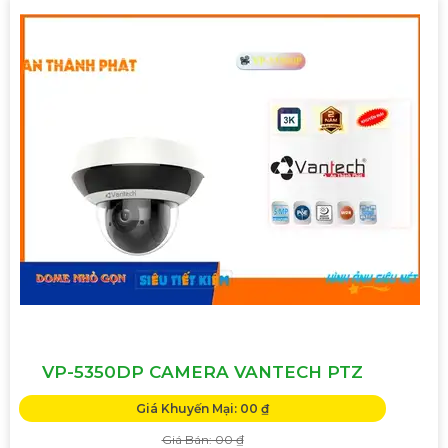
VP-5350DP CAMERA VANTECH PTZ
Giá Khuyến Mại: 00 ₫
Giá Bán: 00 ₫