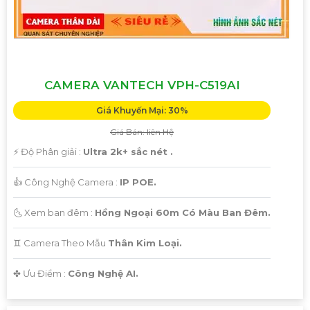
CAMERA VANTECH VPH-C519AI
Giá Khuyến Mại: 30%
Giá Bán: liên Hệ
️⚡ Độ Phân giải :
Ultra 2k+ sắc nét .
👍 Công Nghệ Camera :
IP POE.
🌜 Xem ban đêm :
Hồng Ngoại 60m Có Màu Ban Đêm.
♊ Camera Theo Mẫu
Thân Kim Loại.
️✤ Ưu Điểm :
Công Nghệ AI.