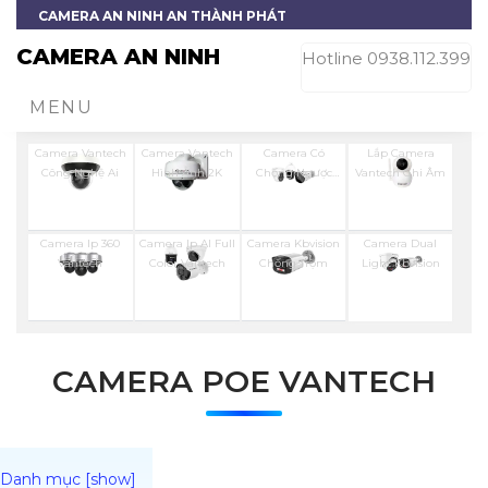
CAMERA AN NINH AN THÀNH PHÁT
CAMERA AN NINH
Hotline 0938.112.399
MENU
Camera Vantech
Camera Vantech
Camera Có
Lắp Camera
Công Nghệ Ai
Hình Ảnh 2K
Chống Ngược
Vantech Ghi Âm
Sáng Vantech
Camera Ip 360
Camera Ip AI Full
Camera Kbvision
Camera Dual
Vantech
Color Vantech
Chống Trộm
Light Kbvision
CAMERA POE VANTECH