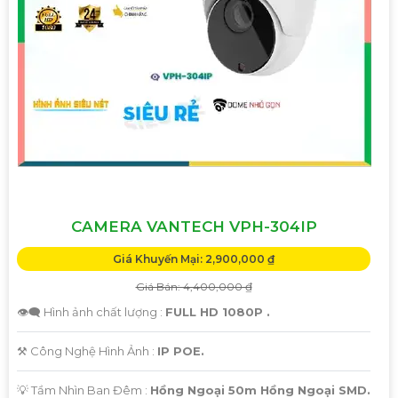
CAMERA VANTECH VPH-304IP
Giá Khuyến Mại: 2,900,000 ₫
Giá Bán: 4,400,000 ₫
👁️‍🗨 Hình ảnh chất lượng :
FULL HD 1080P .
⚒ Công Nghệ Hình Ảnh :
IP POE.
💡 Tầm Nhìn Ban Đêm :
Hồng Ngoại 50m Hồng Ngoại SMD.