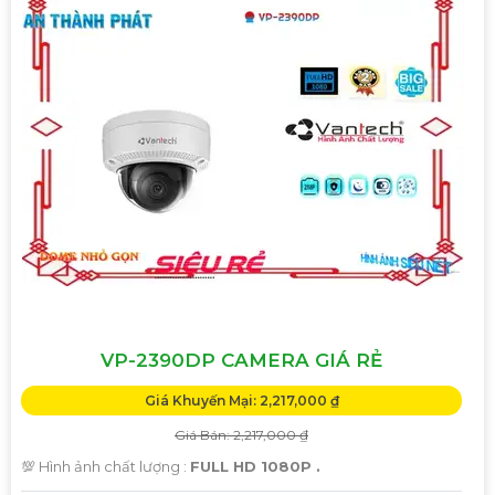
VP-2390DP CAMERA GIÁ RẺ
Giá Khuyến Mại: 2,217,000 ₫
Giá Bán: 2,217,000 ₫
💯 Hình ảnh chất lượng :
FULL HD 1080P .