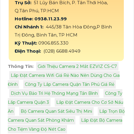
Trụ Sở:
51 Lũy Bán Bích, P. Tân Thới Hòa,
Q.Tân Phú, TP.HCM
Hotline: 0938.11.23.99
Chi Nhánh 1:
445/38 Tân Hòa Đông,P Bình
Trị Đông, Bình Tân, TP HCM
Kỹ Thuật:
0906.855.330
Điện Thoại:
(028) 6688.4949
Thông Tin:
Giới Thiệu Camera 2 Mắt EZVIZ CS-C7
Lắp Đặt Camera Wifi Giá Rẻ Nào Nên Dùng Cho Gia
Đình
Công Ty Lắp Camera Quận Tân Phú Giá Rẻ
Dịch Vụ Bảo Trì Hệ Thống Mạng Tần Bình
Công Ty
Lắp Camera Quận 3
Lắp Đặt Camera Cho Cơ Sở Nấu
Ăn
Bộ Camera Quan Sát Siêu Thị Mini
Lắp Trọn Bộ
Camera Quan Sát Phòng Khám
Lắp Đặt Bộ Camera
Cho Tiệm Vàng Độ Nét Cao