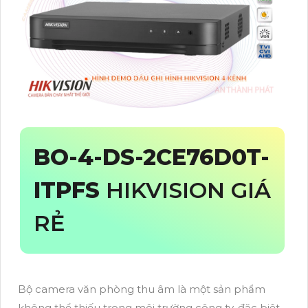
BO-4-
DS-2CE76D0T-
ITPFS
HIKVISION GIÁ
RẺ
Bộ camera văn phòng thu âm là một sản phẩm
không thể thiếu trong môi trường công ty, đặc biệt