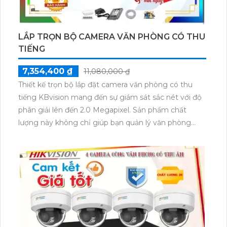
LẮP TRỌN BỘ CAMERA VĂN PHÒNG CÓ THU
TIẾNG
7,354,400 ₫
11,080,000 ₫
Thiết kế trọn bộ lắp đặt camera văn phòng có thu
tiếng KBvision mang đến sự giám sát sắc nét với độ
phân giải lên đến 2.0 Megapixel. Sản phẩm chất
lượng này không chỉ giúp bạn quản lý văn phòng
một cách hiệu quả mà còn đem lại sự an ninh cho
không gian làm việc của bạn. Việc cài đặt và sử dụng
camera KBvision rất đơn giản, người dùng có thể dễ
dàng theo dõi hình ảnh trực tiếp trên điện thoại
thông minh. Với công nghệ tiên tiến, trọn bộ camera
này đáp ứng mọi yêu cầu giám sát của bạn.