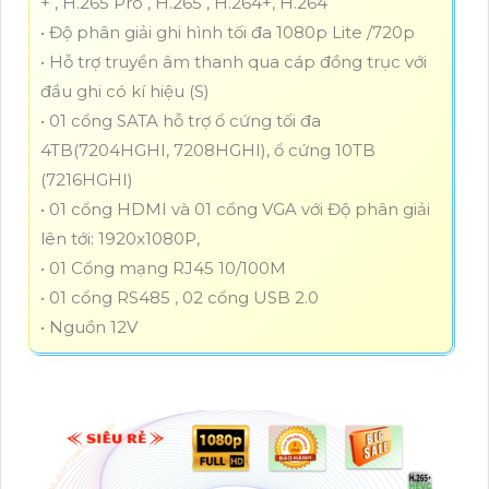
+ , H.265 Pro , H.265 , H.264+, H.264
• Độ phân giải ghi hình tối đa 1080p Lite /720p
• Hỗ trợ truyền âm thanh qua cáp đồng trục với
đầu ghi có kí hiệu (S)
• 01 cổng SATA hỗ trợ ổ cứng tối đa
4TB(7204HGHI, 7208HGHI), ổ cứng 10TB
(7216HGHI)
• 01 cổng HDMI và 01 cổng VGA với Độ phân giải
lên tới: 1920x1080P,
• 01 Cổng mạng RJ45 10/100M
• 01 cổng RS485 , 02 cổng USB 2.0
• Nguồn 12V