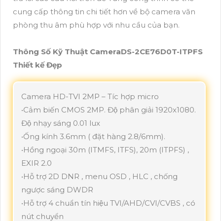
cung cấp thông tin chi tiết hơn về bộ camera văn
phòng thu âm phù hợp với nhu cầu của bạn.
Thông Số Kỹ Thuật CameraDS-2CE76D0T-ITPFS
Thiết kế Đẹp
Camera HD-TVI 2MP – Tíc hợp micro
•Cảm biến CMOS 2MP. Độ phân giải 1920x1080.
Độ nhạy sáng 0.01 lux
•Ống kính 3.6mm ( đặt hàng 2.8/6mm).
•Hồng ngoại 30m (ITMFS, ITFS), 20m (ITPFS) ,
EXIR 2.0
•Hỗ trợ 2D DNR , menu OSD , HLC , chống
ngược sáng DWDR
•Hỗ trợ 4 chuẩn tín hiệu TVI/AHD/CVI/CVBS , có
nút chuyển