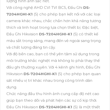
lượng hình ảnh sắc nét.
Với công nghệ AHD CVI TVI BCS, Đầu Ghi
DS-
7204HGHI-K1
(S) cho phép bạn kết nối với các loại
camera khác nhau, chắc chắn hơn khả năng tương
thích và linh hoạt trong lựa chọn thiết bị. Đặc biệt,
Đầu Ghi Hikvision
DS-7204HGHI-K1
(S) có thiết kế
màu sắt trong sáng, mang đến vẻ ngoài sang trọng
và chất lượng đáng tin cậy.
Với độ bền cao, bạn có thể yên tâm sử dụng trong
môi trường khắc nghiệt mà không lo phải thay thế
đầu ghi thường xuyên. Với 4 kênh ghi hình, Đầu Ghi
Hikvision
DS-7204HGHI-K1
(S) cho phép bạn quan
sát nhiều vị trí khác nhau trong công trình dân
dụng.
Chức năng đầu thu hình ảnh cung cấp độ nét cao
giúp bạn theo dõi và phát hiện các sự cố kịp thời.
Đầu Ghi Hikvision
DS-7204HGHI-K1
(S) là một thiết