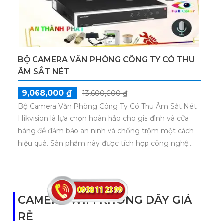
BỘ CAMERA VĂN PHÒNG CÔNG TY CÓ THU
ÂM SẮT NÉT
9,068,000 ₫
13,600,000 ₫
Bộ Camera Văn Phòng Công Ty Có Thu Âm Sắt Nét
Hikvision là lựa chọn hoàn hảo cho gia đình và cửa
hàng để đảm bảo an ninh và chống trộm một cách
hiệu quả. Sản phẩm này được tích hợp công nghệ
chống trộm thông minh của Hikvision, mang lại sự
yên tâm tuyệt đối cho người dùng.Bộ camera này
không chỉ chụp hình sắt nét mà còn có khả năng thu
âm cao cấp, giúp lưu giữ các dữ liệu âm thanh quan
CAMERA WIFI KHÔNG DÂY GIÁ
trọng. Với mức giá rẻ nhưng đảm bảo uy tín và chất
RẺ
lượng, sản phẩm này đã khẳng định được vị thế của