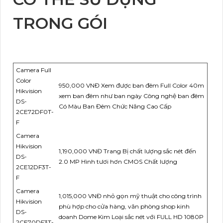
TRONG GÓI
Camera Full
Color
950,000 VNĐ Xem được ban đêm Full Color 40m
Hikvision
xem ban đêm như ban ngày Công nghệ ban đêm
DS-
Có Màu Ban Đêm Chức Năng Cao Cấp
2CE72DF0T-
F
Camera
Hikvision
1,190,000 VNĐ Trang Bị chất lượng sắc nét đến
DS-
2.0 MP Hình tươi hơn CMOS Chất lượng
2CE12DF3T-
F
Camera
1,015,000 VNĐ nhỏ gọn mỹ thuật cho công trình
Hikvision
phù hợp cho cửa hàng, văn phòng shop kinh
DS-
doanh Dome Kim Loại sắc nét với FULL HD 1080P
2CE70DF3T-