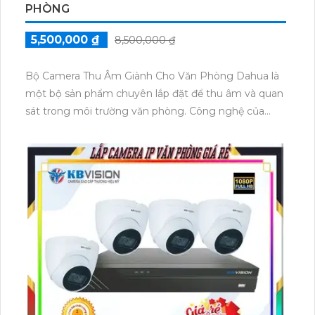
PHÒNG
5,500,000 ₫
8,500,000 ₫
Bộ Camera Thu Âm Giành Cho Văn Phòng Dahua là
một bộ sản phẩm chuyên lắp đặt để thu âm và quan
sát trong môi trường văn phòng. Công nghệ của
Dahua luôn được ứng dụng trong từng sản phẩm để
mang lại chất lượng cao và hiệu suất tối ưu.
Bộ camera này được trang bị chức năng vượt trội thu
âm, giúp bạn có thể ghi lại âm thanh rõ ràng và chân
thực