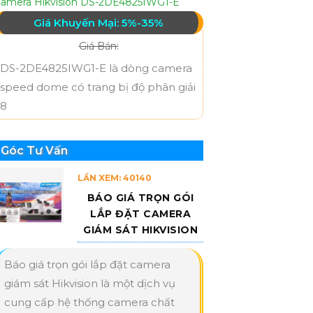
amera Hikvision DS-2DE4825IWG1-E
Giá Khuyến Mại: 5%-35%
Giá Bán:
DS-2DE4825IWG1-E là dòng camera
speed dome có trang bị độ phân giải
8
Góc Tư Vấn
LẦN XEM: 40140
BÁO GIÁ TRỌN GÓI
LẮP ĐẶT CAMERA
GIÁM SÁT HIKVISION
Báo giá trọn gói lắp đặt camera
giám sát Hikvision là một dịch vụ
cung cấp hệ thống camera chất