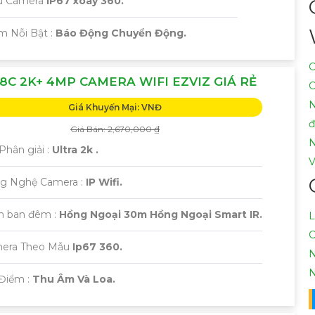
u Camera
IP67 xoay 360.
ểm Nỗi Bật :
Báo Động Chuyển Động.
C
8C 2K+ 4MP CAMERA WIFI EZVIZ GIÁ RẺ
C
N
Giá Khuyến Mại: VNĐ
Giá Bán: 2,670,000 ₫
N
Phân giải :
Ultra 2k .
V
g Nghệ Camera :
IP Wifi.
m ban đêm :
Hồng Ngoại 30m Hồng Ngoại Smart IR.
L
C
era Theo Mẫu
Ip67 360.
N
N
 Điểm :
Thu Âm Và Loa.