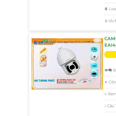
🐜 Lo
️➲ Ưu 
CAM
EAI
👁️‍🗨 
⚜️ Cô
⭐ Xem
↕️ Cấ