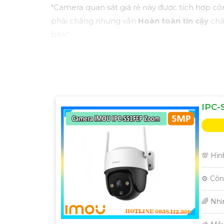
"Camera quan sát giá rẻ này được tích hợp cô
phải chăng nhưng vẫn
Hoàn toàn tin cậy
chấ
bản."
IPC-
💯 Hìn
⚙ Côn
🌈 Nh