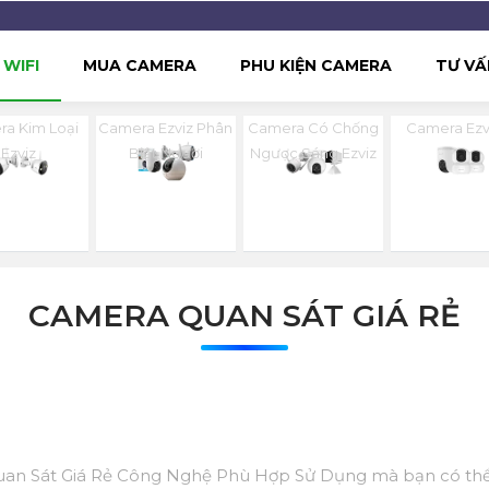
WIFI
MUA CAMERA
PHU KIỆN CAMERA
TƯ VẤ
a Kim Loại
Camera Ezviz Phân
Camera Có Chống
Camera Ezv
Ezviz
Biệt Người
Ngược Sáng Ezviz
CAMERA QUAN SÁT GIÁ RẺ
Quan Sát Giá Rẻ Công Nghệ Phù Hợp Sử Dụng mà bạn có thể