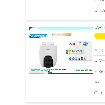
🎨 Mẫ
️🛃 Đi
CS-H
👀 Độ 
⚙ Côn
'
🌜 Xe
❄ Cam
️💮 Ưu