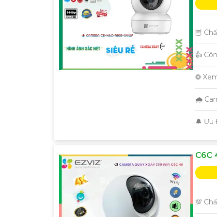
🦉 Chấ
👍 Cô
❂ Xem
🌧️ Ca
️🔔 Ưu
C6C 
💯 Chấ