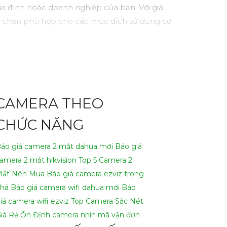
ia đình hoặc doanh nghiệp của bạn. Với giá
lựa chọn phù hợp cho các mục đích sử dụng cơ
CAMERA THEO
CHỨC NĂNG
áo giá camera 2 mắt dahua mới
Báo giá
amera 2 mắt hikvision
Top 5 Camera 2
ắt Nên Mua
Báo giá camera ezviz trong
hà
Báo giá camera wifi dahua mới
Báo
iá camera wifi ezviz
Top Camera Sắc Nét
iá Rẻ Ổn Định
camera nhìn mã vận đơn