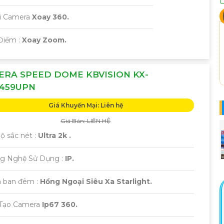
C
ại Camera
Xoay 360.
Điểm :
Xoay Zoom.
ERA SPEED DOME KBVISION KX-
4459UPN
Giá Khuyến Mại: Liên hệ
Giá Bán: LIÊN HỆ
Độ sắc nét :
Ultra 2k .
ng Nghệ Sử Dụng :
IP.
 ban đêm :
Hồng Ngoại Siêu Xa Starlight.
u Tạo Camera
Ip67 360.