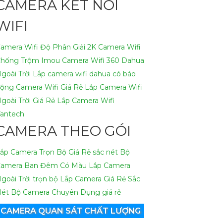
CAMERA KẾT NỐI
WIFI
amera Wifi Độ Phân Giải 2K
Camera Wifi
hống Trộm Imou
Camera Wifi 360 Dahua
goài Trời
Lắp camera wifi dahua có báo
động
Camera Wifi Giá Rẻ
Lắp Camera Wifi
goài Trời Giá Rẻ
Lắp Camera Wifi
antech
CAMERA THEO GÓI
ắp Camera Trọn Bộ Giá Rẻ sắc nét
Bộ
amera Ban Đêm Có Màu
Lắp Camera
goài Trời trọn bộ
Lắp Camera Giá Rẻ Sắc
ét
Bộ Camera Chuyên Dụng giá rẻ
CAMERA QUAN SÁT CHẤT LƯỢNG