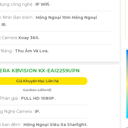
 dụng công nghệ :
IP Wifi.
m Nhìn Ban Đêm :
Hồng Ngoại 10m Hồng Ngoại
IR.
ại Camera
Xoay 360.
 Năng :
Thu Âm Và Loa.
RA KBVISION KX-EAI2259UPN
Giá Khuyến Mại: Liên hệ
Giá Bán: LIÊN HỆ
Phân giải :
FULL HD 1080P .
ng Nghệ Camera :
IP.
 ban đêm :
Hồng Ngoại Siêu Xa Starlight.