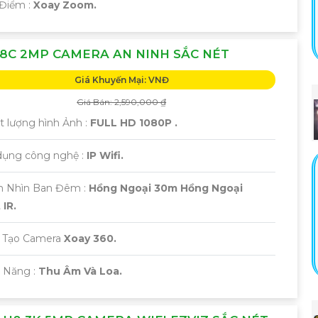
 Điểm :
Xoay Zoom.
8C 2MP CAMERA AN NINH SẮC NÉT
Giá Khuyến Mại: VNĐ
Giá Bán: 2,590,000 ₫
t lượng hình Ảnh :
FULL HD 1080P .
 dụng công nghệ :
IP Wifi.
m Nhìn Ban Đêm :
Hồng Ngoại 30m Hồng Ngoại
IR.
 Tạo Camera
Xoay 360.
ả Năng :
Thu Âm Và Loa.