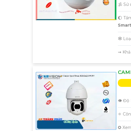
🕉️ Sử
🌔 Tầ
Smart 
🕸️ Lo
️⇝ Khả
CAME
👁 Độ 
⚛️ Cô
✪ Xem