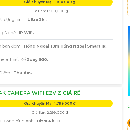
Giá Khuyến Mại: 1,100,000 ₫
Giá Bán: 1,300,000 ₫
t lượng hình :
Ultra 2k .
ng Nghệ :
IP Wifi.
 ban đêm :
Hồng Ngoại 10m Hồng Ngoại Smart IR.
mera Thiết Kế
Xoay 360.
 Điểm :
Thu Âm.
4K CAMERA WIFI EZVIZ GIÁ RẺ
Giá Khuyến Mại: 1,799,000 ₫
C
Giá Bán: 2,299,000 ₫
t lượng hình Ảnh :
Ultra 4k 👍🏾 .