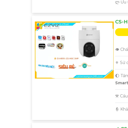
️ლ Ưu
CS-H
👁 Chấ
⚜️ Sử
🌔 Tầ
Smart 
⚒ Cấu
️👮 Kh