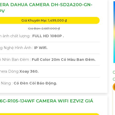
ERA DAHUA CAMERA DH-SD2A200-GN-
PV
Giá Khuyến Mại: 1,499,000 ₫
Giá Bán: 2,667,000 ₫
h ảnh chất lượng :
FULL HD 1080P .
g Nghệ Hình Ảnh :
IP Wifi.
m Nhìn Ban Đêm :
Full Color 20m Có Màu Ban Đêm.
amera Dòng
Xoay 360.
 Năng :
Có Đèn Còi Báo Động.
6C-R105-1J4WF CAMERA WIFI EZVIZ GIÁ