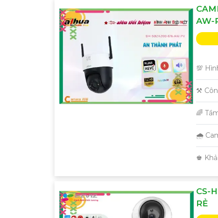
CAM
AW-
💯 Hìn
⚒ Côn
🌈 Tầ
🌧️ C
️♚ Khả
CS-H
RẺ