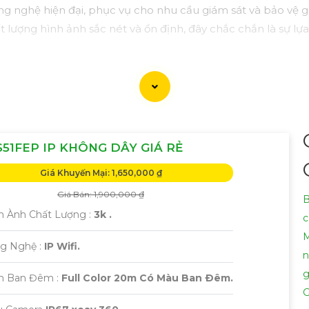
ng nghệ hiện đại, phục vụ cho nhu cầu giám sát và bảo vệ g
t lượng hình ảnh sắc nét và ổn định, đây chắc chắn là sự 
S51FEP IP KHÔNG DÂY GIÁ RẺ
Giá Khuyến Mại: 1,650,000 ₫
Giá Bán: 1,900,000 ₫
B
h Ành Chất Lượng :
3k .
c
M
g Nghệ :
IP Wifi.
n
g
ìn Ban Đêm :
Full Color 20m Có Màu Ban Ðêm.
G