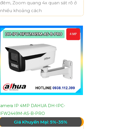
đêm, Zoom quang 4x quan sát rõ ở
nhiều khoảng cách
amera IP 4MP DAHUA DH-IPC-
HFW2449M-AS-B-PRO
Giá Khuyến Mại: 5%-35%