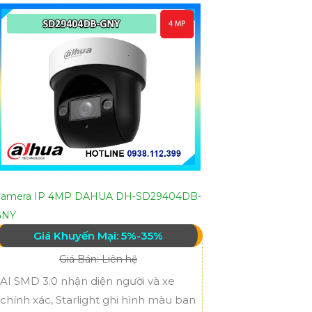
Camera IP 4MP DAHUA DH-SD29404DB-
GNY
Giá Khuyến Mại: 5%-35%
Giá Bán: Liên hệ
AI SMD 3.0 nhận diện người và xe
chính xác, Starlight ghi hình màu ban