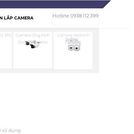
Hotline 0938.112.399
N LẮP CAMERA
iz 360
Camera Ống Kính
Camera Vantech
Zoom Hikvision
Starlight
 sử dụng: