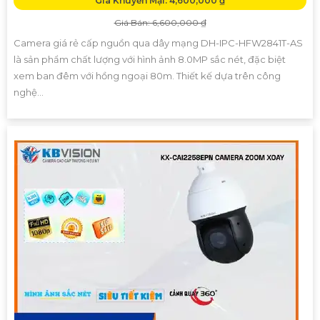
Giá Khuyến Mại: 4,600,000 ₫
Giá Bán: 6,600,000 ₫
Camera giá rẻ cấp nguồn qua dây mạng DH-IPC-HFW2841T-AS
là sản phẩm chất lượng với hình ảnh 8.0MP sắc nét, đặc biệt
xem ban đêm với hồng ngoại 80m. Thiết kế dựa trên công
nghệ...