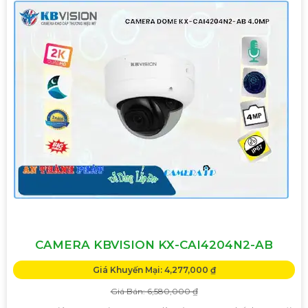
CAMERA KBVISION KX-CAI4204N2-AB
Giá Khuyến Mại: 4,277,000 ₫
Giá Bán: 6,580,000 ₫