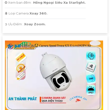
✪ Xem ban đêm :
Hồng Ngoại Siêu Xa Starlight.
🐜 Loại Camera
Xoay 360.
️➲ Ưu Điểm :
Xoay Zoom.