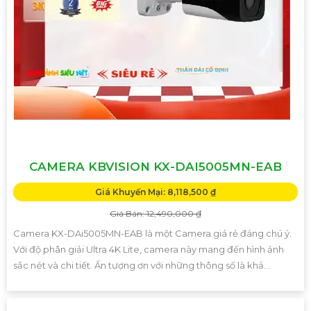
CAMERA KBVISION KX-DAI5005MN-EAB
Giá Khuyến Mại: 8,118,500 ₫
Giá Bán: 12,490,000 ₫
Camera KX-DAi5005MN-EAB là một Camera giá rẻ đáng chú ý.
Với độ phân giải Ultra 4K Lite, camera này mang đến hình ảnh
sắc nét và chi tiết. Ấn tượng ơn với những thông số là khả...