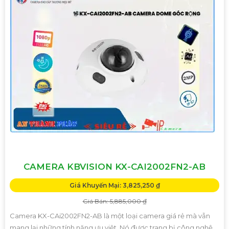
CAMERA KBVISION KX-CAI2002FN2-AB
Giá Khuyến Mại: 3,825,250 ₫
Giá Bán: 5,885,000 ₫
Camera KX-CAi2002FN2-AB là một loại camera giá rẻ mà vẫn
mang lại những tính năng ưu việt. Nó được trang bị công nghệ