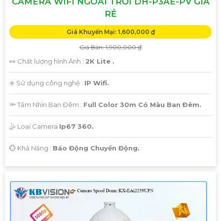
CAMERA WIFI NGOÀI TRỜI DH-P3AE-PV GIÁ
RẺ
Giá Khuyến Mại: 1,600,000 ₫
Giá Bán: 1,900,000 ₫
👀 Chất lượng hình Ảnh :
2K Lite .
✳️ Sử dụng công nghệ :
IP Wifi.
🔦 Tầm Nhìn Ban Đêm :
Full Color 30m Có Màu Ban Ðêm.
🤹 Loại Camera
Ip67 360.
️💮 Khả Năng :
Báo Động Chuyển Động.