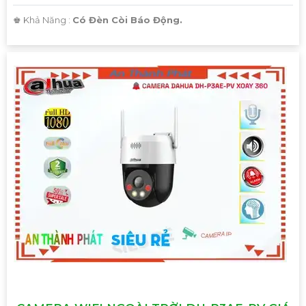
️♚ Khả Năng :
Có Đèn Còi Báo Động.