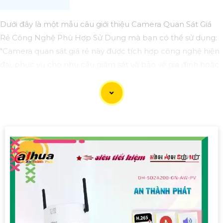
Dưới đây là một mẫu câu giới thiệu Camera Quan Sát Giá
Rẻ Công Nghệ Phù Hợp Sử Dụng mà bạn có thể sử dụng:
"Camera quan sát giá rẻ này được tích hợp công nghệ hiện
đại, phục vụ cho nhu cầu giám sát và bảo vệ gia đình hoặc
doanh nghiệp của bạn. Với giá phải chăng nhưng vẫn
Hoàn
toàn tin cậy
chất lượng hình ảnh sắc nét và ổn định, đây
chắc chắn là sự lựa chọn phù hợp cho các mục đích sử
dụng cơ bản."