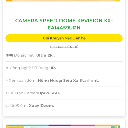
CAMERA SPEED DOME KBVISION KX-
EAI4459UPN
Giá Khuyến Mại: Liên hệ
Giá Bán: LIÊN HỆ
👁️‍🗨 Độ sắc nét :
Ultra 2k .
⚜️ Công Nghệ Sử Dụng :
IP.
⭐ Xem ban đêm :
Hồng Ngoại Siêu Xa Starlight.
↕️ Cấu Tạo Camera
Ip67 360.
️ლ Ưu Điểm :
Xoay Zoom.