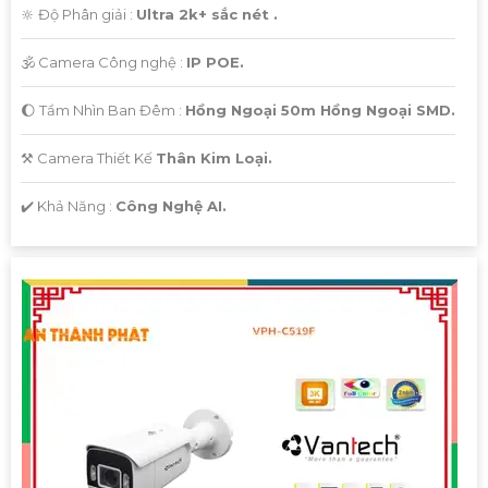
🔆 Độ Phân giải :
Ultra 2k+ sắc nét .
🕉️ Camera Công nghệ :
IP POE.
🌔 Tầm Nhìn Ban Đêm :
Hồng Ngoại 50m Hồng Ngoại SMD.
⚒ Camera Thiết Kế
Thân Kim Loại.
️✔️ Khả Năng :
Công Nghệ AI.