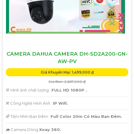
'
CAMERA DAHUA CAMERA DH-SD2A200-GN-
AW-PV
Giá Khuyến Mại: 1,499,000 ₫
Giá Bán: 2,667,000 ₫
💯 Hình ảnh chất lượng :
FULL HD 1080P .
⚒ Công Nghệ Hình Ảnh :
IP Wifi.
🌈 Tầm Nhìn Ban Đêm :
Full Color 20m Có Màu Ban Đêm.
🌧️ Camera Dòng
Xoay 360.