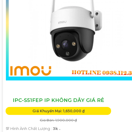
IPC-S51FEP IP KHÔNG DÂY GIÁ RẺ
Giá Khuyến Mại: 1,650,000 ₫
Giá Bán: 1,900,000 ₫
💯 Hình Ành Chất Lượng :
3k .