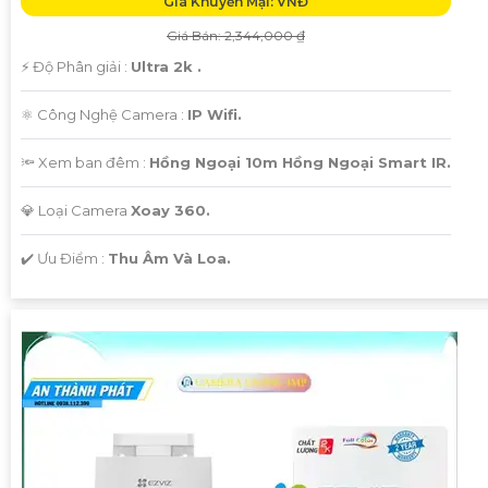
Giá Khuyến Mại: VNĐ
Giá Bán: 2,344,000 ₫
️⚡ Độ Phân giải :
Ultra 2k .
⚛️ Công Nghệ Camera :
IP Wifi.
🔦 Xem ban đêm :
Hồng Ngoại 10m Hồng Ngoại Smart IR.
💎 Loại Camera
Xoay 360.
️✔️ Ưu Điểm :
Thu Âm Và Loa.