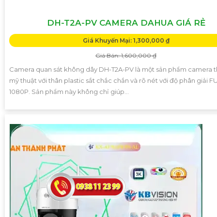
DH-T2A-PV CAMERA DAHUA GIÁ RẺ
Giá Khuyến Mại: 1,300,000 ₫
Giá Bán: 1,600,000 ₫
Camera quan sát không dây DH-T2A-PV là một sản phẩm camera th
mỹ thuật với thân plastic sắt chắc chắn và rõ nét với độ phân giải 
1080P. Sản phẩm này không chỉ giúp...