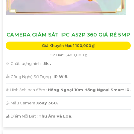
CAMERA GIÁM SÁT IPC-A52P 360 GIÁ RẺ 5MP
Giá Khuyến Mại: 1,100,000 ₫
Giá Bán: 1,400,000 ₫
🔅 Chất lượng hình :
3k .
👍 Công Nghệ Sử Dụng :
IP Wifi.
❈ Hình ảnh ban đêm :
Hồng Ngoại 10m Hồng Ngoại Smart IR.
🤹 Mẫu Camera
Xoay 360.
️🛃 Điểm Nỗi Bật :
Thu Âm Và Loa.