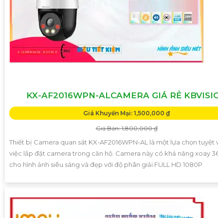
KX-AF2016WPN-ALCAMERA GIÁ RẺ KBVISI
Giá Khuyến Mại: 1,500,000 ₫
Giá Bán: 1,800,000 ₫
Thiết bị Camera quan sát KX-AF2016WPN-AL là một lựa chọn tuyệt 
việc lắp đặt camera trong căn hộ. Camera này có khả năng xoay 3
cho hình ảnh siêu sáng và đẹp với độ phân giải FULL HD 1080P