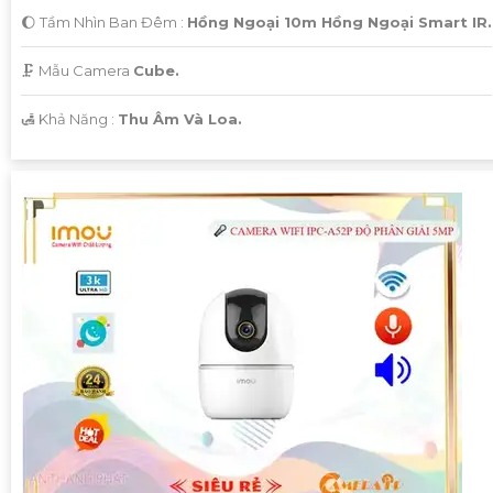
🌔 Tầm Nhìn Ban Đêm :
Hồng Ngoại 10m Hồng Ngoại Smart IR.
🗜️ Mẫu Camera
Cube.
️🛃 Khả Năng :
Thu Âm Và Loa.