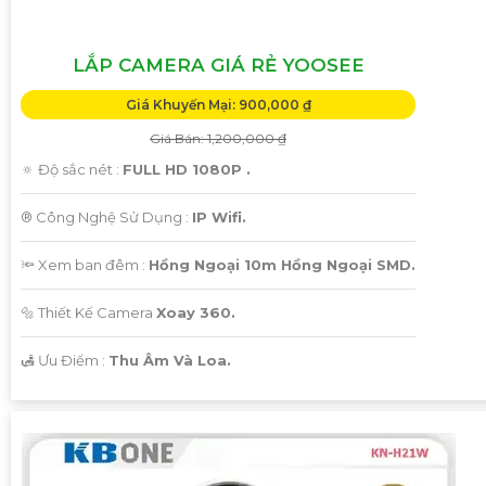
LẮP CAMERA GIÁ RẺ YOOSEE
Giá Khuyến Mại: 900,000 ₫
Giá Bán: 1,200,000 ₫
🔅 Độ sắc nét :
FULL HD 1080P .
®️ Công Nghệ Sử Dụng :
IP Wifi.
🔦 Xem ban đêm :
Hồng Ngoại 10m Hồng Ngoại SMD.
🔩 Thiết Kế Camera
Xoay 360.
️🛃 Ưu Điểm :
Thu Âm Và Loa.