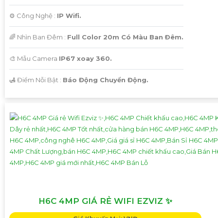
⚙ Công Nghệ :
IP Wifi.
🌈 Nhìn Ban Đêm :
Full Color 20m Có Màu Ban Ðêm.
🎨 Mẫu Camera
IP67 xoay 360.
️🛃 Điểm Nỗi Bật :
Báo Động Chuyển Động.
H6C 4MP GIÁ RẺ WIFI EZVIZ ✨