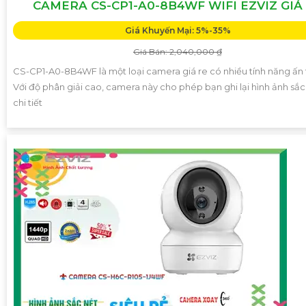
CAMERA CS-CP1-A0-8B4WF WIFI EZVIZ GIÁ
Giá Khuyến Mại: 5%-35%
Giá Bán: 2,040,000 ₫
CS-CP1-A0-8B4WF là một loại camera giá re có nhiều tính năng ấn
Với độ phân giải cao, camera này cho phép bạn ghi lại hình ảnh sắc
chi tiết