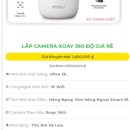
'
LẮP CAMERA XOAY 360 ĐỘ GIÁ RẺ
Giá Khuyến Mại: 1,400,000 ₫
Giá Bán: 1,500,000 ₫
👁 Hình ảnh chất lượng :
Ultra 2k .
®️ Công Nghệ Hình Ảnh :
IP Wifi.
🌈 Tầm Nhìn Ban Đêm :
Hồng Ngoại 10m Hồng Ngoại Smart IR.
🎼️ Camera Theo Mẫu
Xoay 360.
️🔔 Khả Năng :
Thu Âm Và Loa.