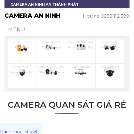
CAMERA AN NINH AN THÀNH PHÁT
CAMERA AN NINH
Hotline 0938.112.399
MENU
Camera Imou
Camera Có
Lắp Đặt Camera
Camera Báo
Full Color
DWDR Imou
Imou Trong Nhà
Động Imou
Camera Wifi
Lắp Camera Siêu
Lắp Camera
Lắp Camera
Imou Ngoài Trời
Nhạy Sáng Imou
Uniview
Starlight
CAMERA QUAN SÁT GIÁ RẺ