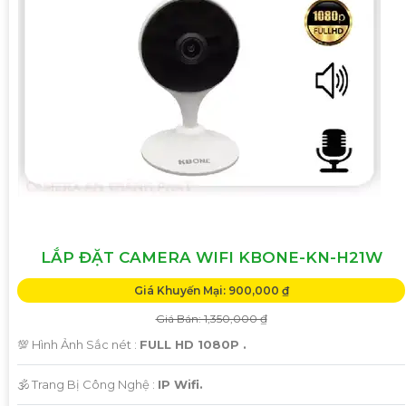
LẮP ĐẶT CAMERA WIFI KBONE-KN-H21W
Giá Khuyến Mại: 900,000 ₫
Giá Bán: 1,350,000 ₫
💯 Hình Ảnh Sắc nét :
FULL HD 1080P .
🕉️ Trang Bị Công Nghệ :
IP Wifi.