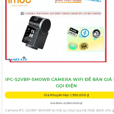
IPC-S2VBP-5M0WR CAMERA WIFI ĐỂ BÀN GIÁ 
GỌI ĐIỆN
Giá Khuyến Mại: 1,950,000 ₫
Giá Bán: 2,250,000 ₫
Camera IPC-S2VBP-5M0WR là một sự chọn lựa tốt nhất dành cho g