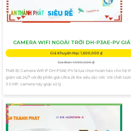
CAMERA WIFI NGOÀI TRỜI DH-P3AE-PV GIÁ
Giá Khuyến Mại: 1,600,000 ₫
Giá Bán: 1,900,000 ₫
Thiết Bị Camera Wifi IP DH-P3AE-PV là lựa chọn hoàn hảo cho hệ 
giám sát 24/7 với độ phân giải Ultra 2k lite siêu sắc nét. Với chất lư
3.0 MP, camera này giúp xử lý...