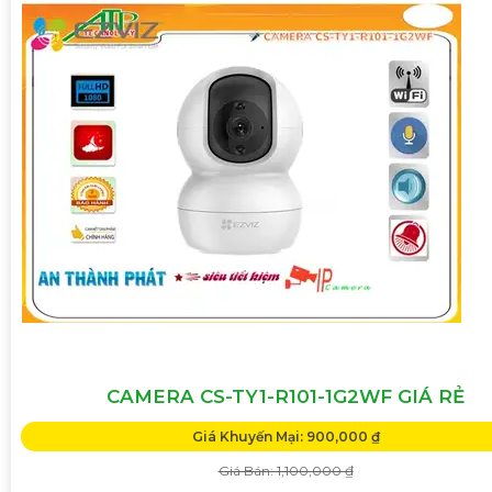
CAMERA CS-TY1-R101-1G2WF GIÁ RẺ
Giá Khuyến Mại: 900,000 ₫
Giá Bán: 1,100,000 ₫