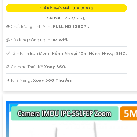
Giá Khuyến Mại: 1,100,000 ₫
Giá Bán: 1,300,000 ₫
👁 Chất lượng hình Ảnh :
FULL HD 1080P .
🕉️ Sử dụng công nghệ :
IP Wifi.
💡 Tầm Nhìn Ban Đêm :
Hồng Ngoại 10m Hồng Ngoại SMD.
💢 Camera Thiết Kế
Xoay 360.
️🔈 Khả Năng :
Xoay 360 Thu Âm.