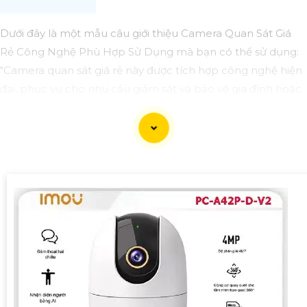
Dưới đây là một mẫu câu giới thiệu Camera Quan Sát Giá
Rẻ Công Nghệ Phù Hợp Sử Dụng mà bạn có thể sử dụng:
"Camera quan sát giá rẻ này được tích hợp công nghệ hiện
đại, phục vụ cho nhu cầu giám sát và bảo vệ gia đình hoặc
doanh nghiệp của bạn. Với giá phải chăng nhưng vẫn
Hoàn
toàn tin cậy
chất lượng hình ảnh sắc nét và ổn định, đây
chắc chắn là sự lựa chọn phù hợp cho các mục đích sử
dụng cơ bản."