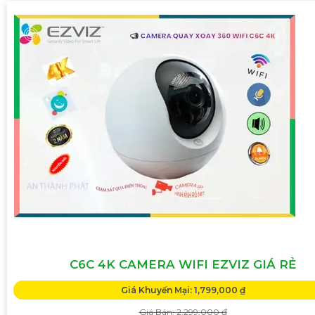
C6C 4K CAMERA WIFI EZVIZ GIÁ RẺ
Giá Khuyến Mại: 1,799,000 ₫
Giá Bán: 2,299,000 ₫