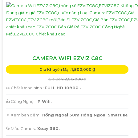
CAMERA WIFI EZVIZ C8C
Giá Khuyến Mại: 1,800,000 ₫
Giá Bán: 2,015,000 ₫
👀 Chất lượng hình :
FULL HD 1080P .
👍 Công Nghệ :
IP Wifi.
🔅 Xem ban đêm :
Hồng Ngoại 30m Hồng Ngoại Smart IR.
💦 Mẫu Camera
Xoay 360.