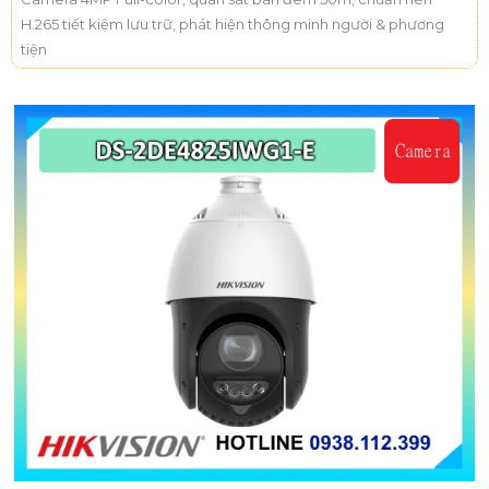
H.265 tiết kiệm lưu trữ, phát hiện thông minh người & phương
tiện