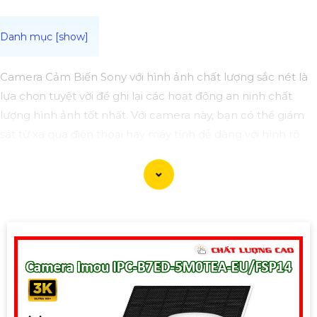
Camera Cảm Biến Sony với hình ảnh chất lượng sắc nét là
lựa chọn tuyệt vời để ghi lại các hoạt động an ninh chất
lượng hình ảnh tốt nhất. Với camera này, bạn có thể giám
sát từ xa qua điện thoại hay máy tính dễ dàng với hình rõ
ràng chân thực nhất, đặc biệt là vào ban đêm.