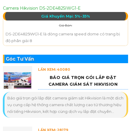
Camera Hikvision DS-2DE4825IWG1-E
Giá Khuyến Mại: 5%-35%
Giá Bán:
DS-2DE4825IWG1-E là dòng camera speed dome có trang bị
độ phân giải 8
Góc Tư Vấn
LẦN XEM: 40080
BÁO GIÁ TRỌN GÓI LẮP ĐẶT
CAMERA GIÁM SÁT HIKVISION
Báo giá trọn gói lắp đặt camera giám sát Hikvision là một dịch
vụ cung cấp hệ thống camera chất lượng cao từ thương hiệu
nổi tiếng Hikvision, kết hợp cùng dịch vụ lắp đặt chuyên...
LẦN XEM: 28179