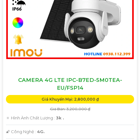
'
CAMERA 4G LTE IPC-B7ED-5M0TEA-
EU/FSP14
Giá Khuyến Mại: 2,800,000 ₫
Giá Bán: 3,200,000 ₫
🔅 Hình Ành Chất Lượng :
3k .
🌠 Công Nghệ :
4G.