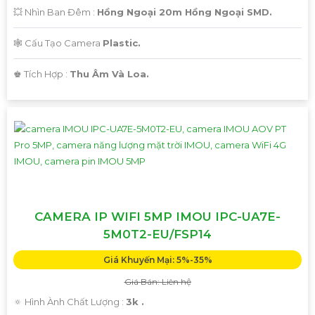
💥 Nhìn Ban Đêm :
Hồng Ngoại 20m Hồng Ngoại SMD.
🕸️ Cấu Tạo Camera
Plastic.
️♚ Tích Hợp :
Thu Âm Và Loa.
CAMERA IP WIFI 5MP IMOU IPC-UA7E-
5M0T2-EU/FSP14
Giá Khuyến Mại: 5%-35%
Giá Bán: Liên hệ
🔅 Hình Ành Chất Lượng :
3k .