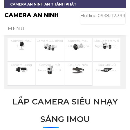
CAMERA AN NINH AN THÀNH PHÁT
CAMERA AN NINH
Hotline 0938.112.399
MENU
Camera Imou
Camera 360 Imou
Camera Imou
Lắp Camera Wifi
Cube
Báo Động
Full Color Ngoài
Ngoài Trời Imou
Trời
Camera Dùng
Camera 2 Mắt
Đầu Ghi NVR
Đầu Ghi 8 Ổ
Pin Imou
Imou Ngoài Trời
Vantech
Cứng Kbvision
LẮP CAMERA SIÊU NHẠY
SÁNG IMOU