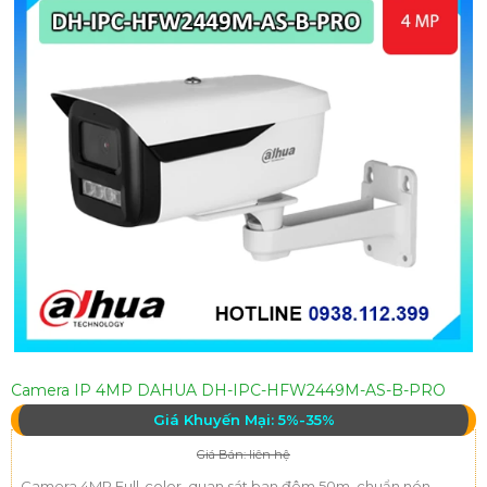
Camera IP 4MP DAHUA DH-IPC-HFW2449M-AS-B-PRO
Giá Khuyến Mại: 5%-35%
Giá Bán: liên hệ
Camera 4MP Full-color, quan sát ban đêm 50m, chuẩn nén