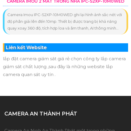
CAMERA IMOU 2 MẮT TRONG NHÀ IPC-S2XP-10M0WED
Camera Imou IPC-S2XP-10M0WED ghi lại hình ảnh sắc nét với
độ phân giải lên đến 10mp. Thiết bị được trang bị khả năng
quay xoay 360 độ, tích hợp loa và âm thanh, AI thông minh...
Liên kết Website
lắp đặt camera giám sát giá rẻ chọn công ty lắp camera
giám sát chất lượng ,sau đây là những website lắp
camera quan sát uy tín .
CAMERA AN THÀNH PHÁT
Camera An Ninh An Thành Phát một trong những