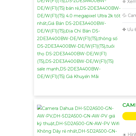
❈ Xem
💦 Ca
️✤ Ưu 
CAM
☀️ Hìn