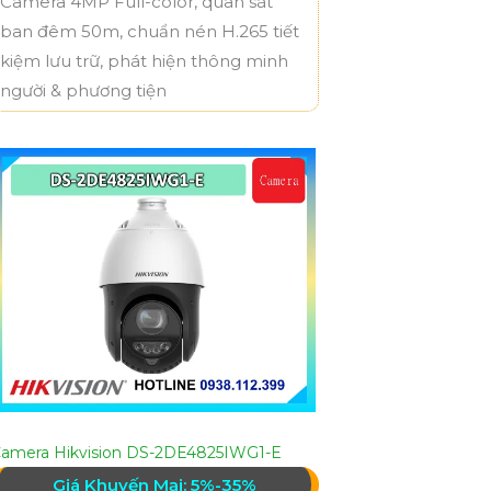
Camera 4MP Full-color, quan sát
ban đêm 50m, chuẩn nén H.265 tiết
kiệm lưu trữ, phát hiện thông minh
người & phương tiện
amera Hikvision DS-2DE4825IWG1-E
Giá Khuyến Mại: 5%-35%