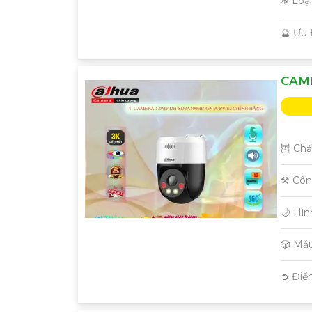
❄ Loạ
️🔮 Ưu
CAM
'
🦉 Chấ
⚒ Côn
🌙 Hì
🎲 Mẫ
️➲ Điể