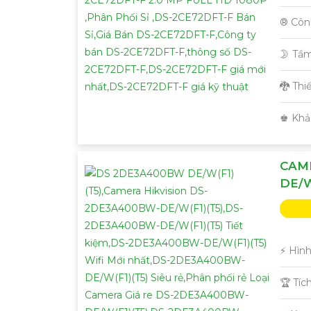
®️ Cô
🌛 Tầ
🐉️ Th
️♚ Khả
CAM
DE/W
️⚡ Hìn
🏆 Tíc