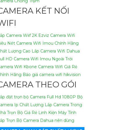
amera Chống Trộm
CAMERA KẾT NỐI
WIFI
ắp Camera Wiif 2K Ezviz
Camera Wifi
iêu Nét
Camera Wifi Imou Chính Hãng
hất Lượng Cao
Lắp Camera Wifi Dahua
ull HD
Camera Wifi Imou Ngoài Trời
amera Wifi Kbone
Camera Wifi Giá Rẻ
hính Hãng
Báo giá camera wifi hikvision
CAMERA THEO GÓI
ắp đặt trọn bộ Camera Full Hd 1080P
Bộ
amera Ip Chất Lượng
Lắp Camera Trong
hà Trọn Bộ Giá Rẻ
Linh Kiện Máy Tính
ắp Trọn Bộ Camera Dahua nên dùng