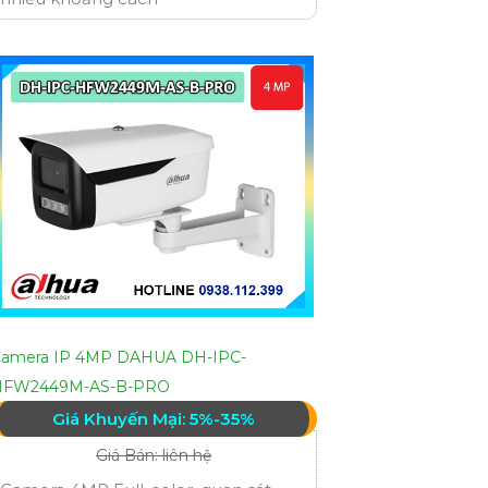
amera IP 4MP DAHUA DH-IPC-
HFW2449M-AS-B-PRO
Giá Khuyến Mại: 5%-35%
Giá Bán: liên hệ