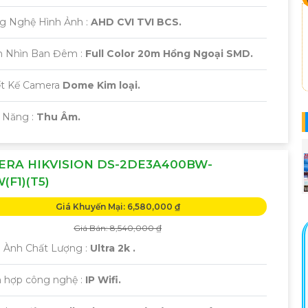
ng Nghệ Hình Ảnh :
AHD CVI TVI BCS.
m Nhìn Ban Đêm :
Full Color 20m Hồng Ngoại SMD.
iết Kế Camera
Dome Kim loại.
 Năng :
Thu Âm.
ERA HIKVISION DS-2DE3A400BW-
(F1)(T5)
Giá Khuyến Mại: 6,580,000 ₫
Giá Bán: 8,540,000 ₫
h Ành Chất Lượng :
Ultra 2k .
h hợp công nghệ :
IP Wifi.