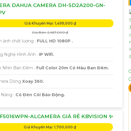
ERA DAHUA CAMERA DH-SD2A200-GN-
PV
Giá Khuyến Mại: 1,499,000 ₫
Giá Bán: 2,667,000 ₫
h ảnh chất lượng :
FULL HD 1080P .
g Nghệ Hình Ảnh :
IP Wifi.
m Nhìn Ban Đêm :
Full Color 20m Có Màu Ban Đêm.
amera Dòng
Xoay 360.
 Năng :
Có Đèn Còi Báo Động.
F5016WPN-ALCAMERA GIÁ RẺ KBVISION ✨
Giá Khuyến Mại: 1,700,000 ₫