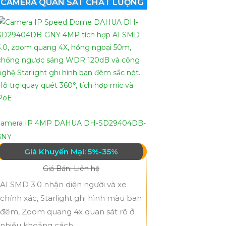
CAMERA QUAN SÁT CHẤT LƯỢNG
Camera IP 4MP DAHUA DH-SD29404DB-
GNY
Giá Khuyến Mại: 5%-35%
Giá Bán: Liên hệ
AI SMD 3.0 nhận diện người và xe
chính xác, Starlight ghi hình màu ban
đêm, Zoom quang 4x quan sát rõ ở
nhiều khoảng cách