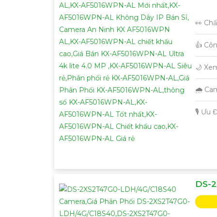
👀 Chấ
👍 Cô
🌙 Xe
🌧️ C
️🎙 Ưu
DS-2