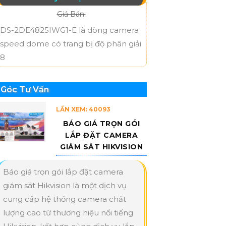
Giá Bán:
DS-2DE4825IWG1-E là dòng camera
speed dome có trang bị độ phân giải
8
Góc Tư Vấn
LẦN XEM: 40093
BÁO GIÁ TRỌN GÓI
LẮP ĐẶT CAMERA
GIÁM SÁT HIKVISION
Báo giá trọn gói lắp đặt camera
giám sát Hikvision là một dịch vụ
cung cấp hệ thống camera chất
lượng cao từ thương hiệu nổi tiếng