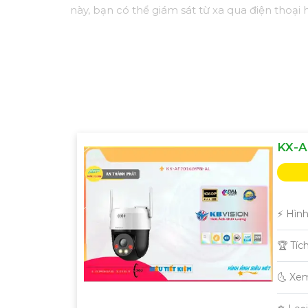
này, bạn có thể giám sát từ xa qua điện thoại
KX-A
️⚡ Hìn
🏆 Tíc
🌜 Xe