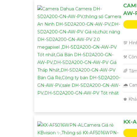
CAM
AW-
💯 Hìn
⚒ Côn
🌈 Tầ
🌧️ C
️♚ Khả
KX-A