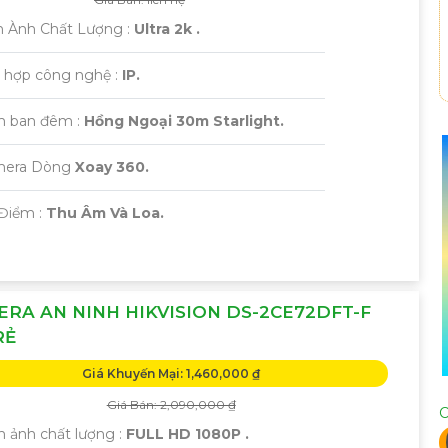
h Ành Chất Lượng :
Ultra 2k .
h hợp công nghệ :
IP.
m ban đêm :
Hồng Ngoại 30m Starlight.
mera Dòng
Xoay 360.
 Điểm :
Thu Âm Và Loa.
RA AN NINH HIKVISION DS-2CE72DFT-F
RẺ
Giá Khuyến Mại: 1,460,000 ₫
Giá Bán: 2,090,000 ₫
C
h ảnh chất lượng :
FULL HD 1080P .