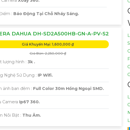
i Camera
Xoay 360.
C
 Điểm :
Báo Động Tại Chỗ Nháy Sáng.
ERA DAHUA DH-SD2A500HB-GN-A-PV-S2
L
S
Giá Khuyến Mại: 1,600,000 ₫
C
Giá Bán: 2,250,000 ₫
F
t lượng hình :
3k .
C
C
g Nghệ Sử Dụng :
IP Wifi.
nh ảnh ban đêm :
Full Color 30m Hồng Ngoại SMD.
L
u Camera
Ip67 360.
C
N
m Nỗi Bật :
Thu Âm.
L