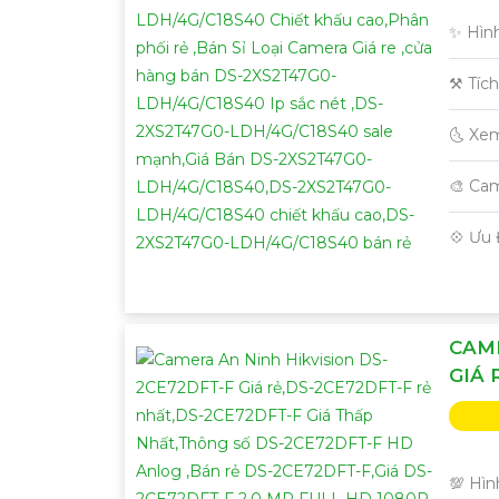
✨ Hìn
⚒ Tíc
🌜 Xe
🎨 Ca
️💠 Ưu
CAME
GIÁ 
💯 Hìn