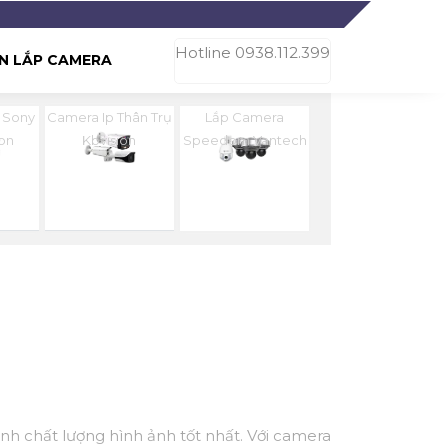
Hotline 0938.112.399
N LẮP CAMERA
 Sony
Camera Ip Thân Trụ
Lắp Camera
ion
Kbvision
Speedom Vantech
inh chất lượng hình ảnh tốt nhất. Với camera