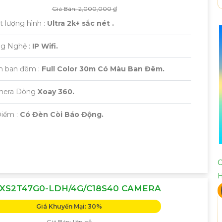
Giá Bán: 2,000,000 ₫
t lượng hình :
Ultra 2k+ sắc nét .
ng Nghệ :
IP Wifi.
m ban đêm :
Full Color 30m Có Màu Ban Đêm.
amera Dòng
Xoay 360.
 Điểm :
Có Đèn Còi Báo Động.
C
XS2T47G0-LDH/4G/C18S40 CAMERA
Giá Khuyến Mại: 30%
Giá Bán: liên hệ