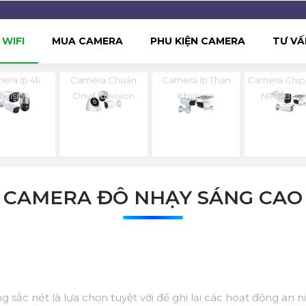
WIFI
MUA CAMERA
PHU KIỆN CAMERA
TƯ VẤ
era Ip 4k
Camera Chuẩn
Camera Ip Than
Camera Chip
bvision
Onvif Kbvision
Kbvision
NIR KBvis
CAMERA ĐÔ NHẠY SÁNG CAO
sắc nét là lựa chọn tuyệt vời để ghi lại các hoạt động an n