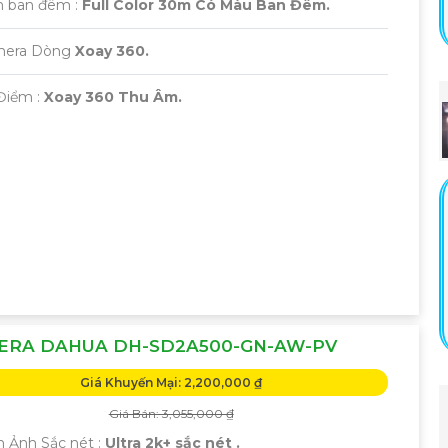
 ban đêm :
Full Color 30m Có Màu Ban Đêm.
mera Dòng
Xoay 360.
Điểm :
Xoay 360 Thu Âm.
ERA DAHUA DH-SD2A500-GN-AW-PV
Giá Khuyến Mại: 2,200,000 ₫
Giá Bán: 3,055,000 ₫
h Ảnh Sắc nét :
Ultra 2k+ sắc nét .