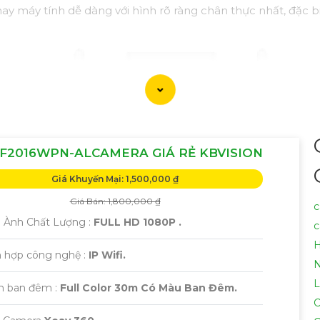
 hay máy tính dễ dàng với hình rõ ràng chân thực nhất, đặc b
F2016WPN-ALCAMERA GIÁ RẺ KBVISION
Giá Khuyến Mại: 1,500,000 ₫
Giá Bán: 1,800,000 ₫
c
h Ành Chất Lượng :
FULL HD 1080P .
c
H
h hợp công nghệ :
IP Wifi.
N
L
m ban đêm :
Full Color 30m Có Màu Ban Đêm.
C