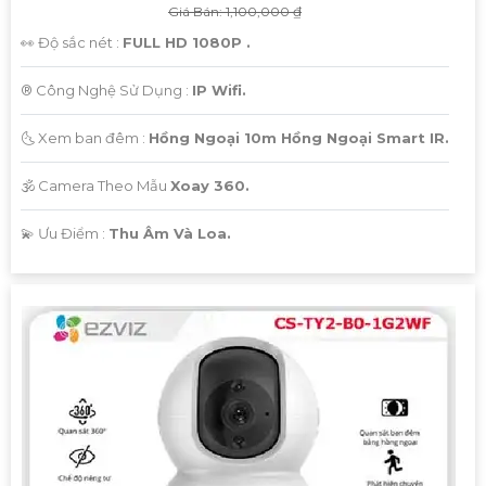
Giá Bán: 1,100,000 ₫
👀 Độ sắc nét :
FULL HD 1080P .
®️ Công Nghệ Sử Dụng :
IP Wifi.
🌜 Xem ban đêm :
Hồng Ngoại 10m Hồng Ngoại Smart IR.
🕉️ Camera Theo Mẫu
Xoay 360.
️💫 Ưu Điểm :
Thu Âm Và Loa.