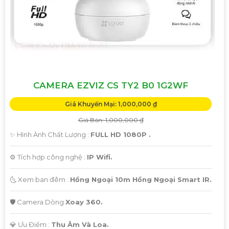
CAMERA EZVIZ CS TY2 B0 1G2WF
Giá Khuyến Mại: 1,000,000 ₫
Giá Bán: 1,000,000 ₫
✨ Hình Ành Chất Lượng :
FULL HD 1080P .
⚙ Tích hợp công nghệ :
IP Wifi.
🌜 Xem ban đêm :
Hồng Ngoại 10m Hồng Ngoại Smart IR.
🛡 Camera Dòng
Xoay 360.
️💎 Ưu Điểm :
Thu Âm Và Loa.