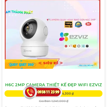
H6C 2MP CAMERA THIẾT KẾ ĐẸP WIFI EZVIZ
Giá Khuyến Mại: 874,300 ₫
Giá Bán: 1,249,000 ₫