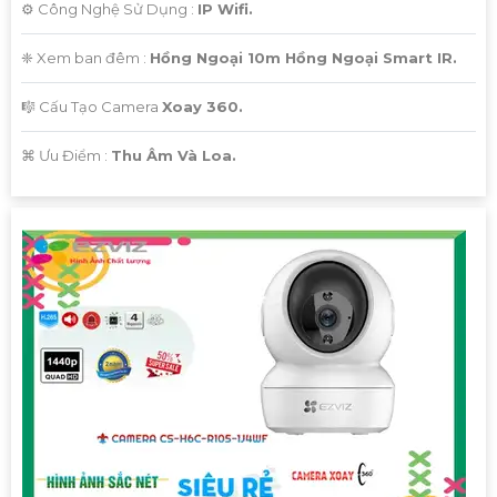
⚙ Công Nghệ Sử Dụng :
IP Wifi.
❈ Xem ban đêm :
Hồng Ngoại 10m Hồng Ngoại Smart IR.
🎼️ Cấu Tạo Camera
Xoay 360.
️⌘ Ưu Điểm :
Thu Âm Và Loa.