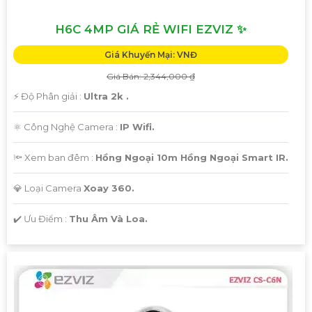
H6C 4MP GIÁ RẺ WIFI EZVIZ ✨
Giá Khuyến Mại: VNĐ
Giá Bán: 2,344,000 ₫
️⚡ Độ Phân giải :
Ultra 2k .
⚛️ Công Nghệ Camera :
IP Wifi.
🔦 Xem ban đêm :
Hồng Ngoại 10m Hồng Ngoại Smart IR.
💎 Loại Camera
Xoay 360.
️✔️ Ưu Điểm :
Thu Âm Và Loa.