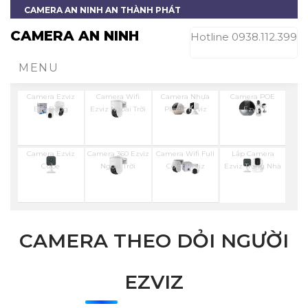
CAMERA AN NINH AN THÀNH PHÁT
CAMERA AN NINH
Hotline 0938.112.399
MENU
Camera Ezviz
Camera Wifi
Camera Nhựa
Camera POE
Báo Động
Ezviz Ngoài Trời
Plastic Ezviz
Ezviz
Camera Ezviz
Camera 360 Ezviz
Camera Wifi Full
Lắp Camera
Cube
Ngoài Trời
Color Ezviz
Ezviz Trong Nhà
CAMERA THEO DỎI NGƯỜI
EZVIZ