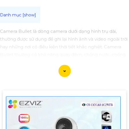
Camera Bullet là dòng camera dưới dạng hình trụ dài,
thường được sử dụng để ghi lại hình ảnh và video ngoài trời
hay những nơi có điều kiện thời tiết khắc nghiệt. Camera
Bullet thường có khả năng quay đêm, chống nước, chống
bụi, và có chất lượng hình ảnh sắc nét đem đến giải pháp
hiệu quả để bảo vệ an ninh cho gia đình và doanh nghiệp.