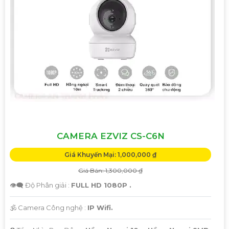
CAMERA EZVIZ CS-C6N
Giá Khuyến Mại: 1,000,000 ₫
Giá Bán: 1,300,000 ₫
👁️‍🗨 Độ Phân giải :
FULL HD 1080P .
🕉️ Camera Công nghệ :
IP Wifi.