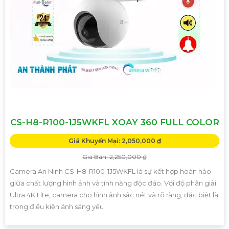
CS-H8-R100-1J5WKFL XOAY 360 FULL COLOR
Giá Khuyến Mại: 2,050,000 ₫
Giá Bán: 2,250,000 ₫
Camera An Ninh CS-H8-R100-1J5WKFL là sự kết hợp hoàn hảo
giữa chất lượng hình ảnh và tính năng độc đáo. Với độ phân giải
Ultra 4K Lite, camera cho hình ảnh sắc nét và rõ ràng, đặc biệt là
trong điều kiện ánh sáng yếu