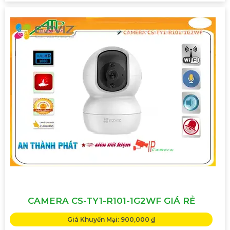
CAMERA CS-TY1-R101-1G2WF GIÁ RẺ
Giá Khuyến Mại: 900,000 ₫