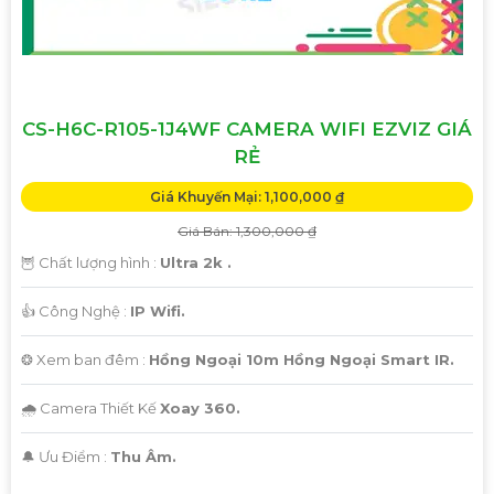
CS-H6C-R105-1J4WF CAMERA WIFI EZVIZ GIÁ
RẺ
Giá Khuyến Mại: 1,100,000 ₫
Giá Bán: 1,300,000 ₫
🦉 Chất lượng hình :
Ultra 2k .
👍 Công Nghệ :
IP Wifi.
❂ Xem ban đêm :
Hồng Ngoại 10m Hồng Ngoại Smart IR.
🌧️ Camera Thiết Kế
Xoay 360.
️🔔 Ưu Điểm :
Thu Âm.