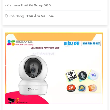
↕️ Camera Thiết Kế
Xoay 360.
️💮 Khả Năng :
Thu Âm Và Loa.