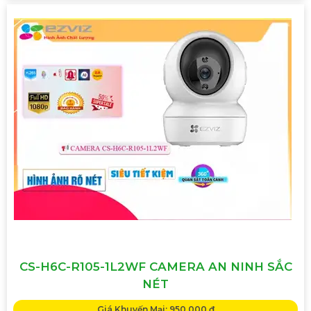
CS-H6C-R105-1L2WF CAMERA AN NINH SẮC
NÉT
Giá Khuyến Mại: 950,000 ₫