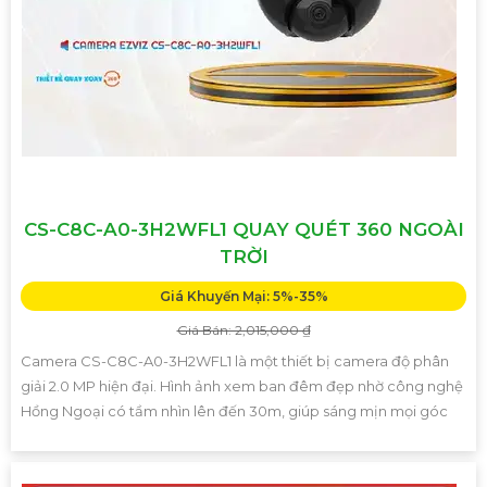
CS-C8C-A0-3H2WFL1 QUAY QUÉT 360 NGOÀI
TRỜI
Giá Khuyến Mại: 5%-35%
Giá Bán: 2,015,000 ₫
Camera CS-C8C-A0-3H2WFL1 là một thiết bị camera độ phân
giải 2.0 MP hiện đại. Hình ảnh xem ban đêm đẹp nhờ công nghệ
Hồng Ngoại có tầm nhìn lên đến 30m, giúp sáng mịn mọi góc