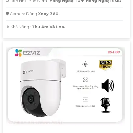
✪ Tầm Nhìn Ban Đêm :
Hồng Ngoại 10m Hồng Ngoại SMD.
🛡 Camera Dòng
Xoay 360.
️📡 Khả Năng :
Thu Âm Và Loa.