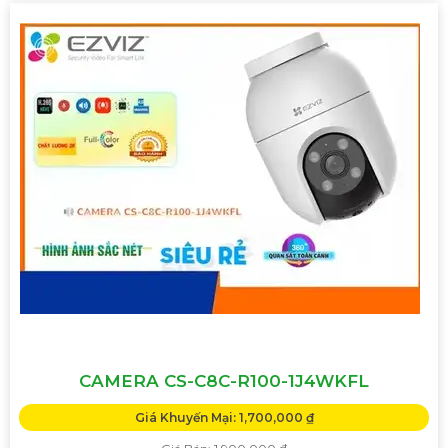
CAMERA CS-C8C-R100-1J4WKFL
Giá Khuyến Mại: 1,700,000 ₫