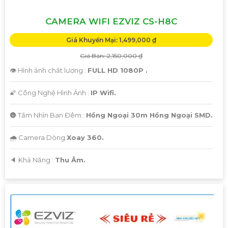
CAMERA WIFI EZVIZ CS-H8C
Giá Khuyến Mại: 1,499,000 ₫
Giá Bán: 2,150,000 ₫
👁 Hình ảnh chất lượng :
FULL HD 1080P .
🌠 Công Nghệ Hình Ảnh :
IP Wifi.
🌚 Tầm Nhìn Ban Đêm :
Hồng Ngoại 30m Hồng Ngoại SMD.
🌧️ Camera Dòng
Xoay 360.
️🔈 Khả Năng :
Thu Âm.