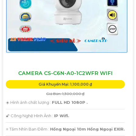
'
CAMERA CS-C6N-A0-1C2WFR WIFI
Giá Khuyến Mại: 1,100,000 ₫
Giá Bán: 1,300,000 ₫
☀️ Hình ảnh chất lượng :
FULL HD 1080P .
🌠 Công Nghệ Hình Ảnh :
IP Wifi.
⭐ Tầm Nhìn Ban Đêm :
Hồng Ngoại 10m Hồng Ngoại EXIR.