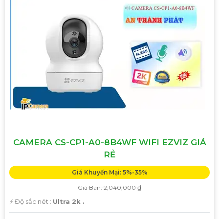
CAMERA CS-CP1-A0-8B4WF WIFI EZVIZ GIÁ
RẺ
Giá Khuyến Mại: 5%-35%
Giá Bán: 2,040,000 ₫
️⚡ Độ sắc nét :
Ultra 2k .