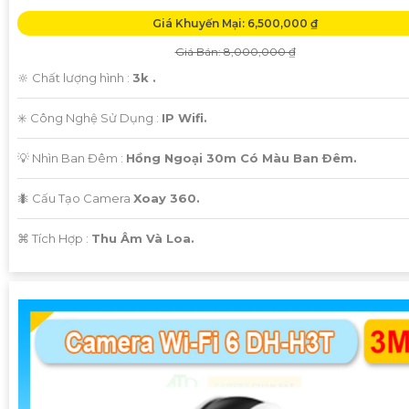
Giá Khuyến Mại: 6,500,000 ₫
Giá Bán: 8,000,000 ₫
🔆 Chất lượng hình :
3k .
✳️ Công Nghệ Sử Dụng :
IP Wifi.
💡 Nhìn Ban Đêm :
Hồng Ngoại 30m Có Màu Ban Ðêm.
🐜 Cấu Tạo Camera
Xoay 360.
️⌘ Tích Hợp :
Thu Âm Và Loa.