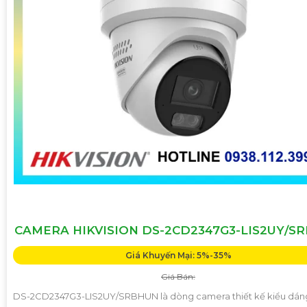
CAMERA HIKVISION DS-2CD2347G3-LIS2UY/S
Giá Khuyến Mại: 5%-35%
Giá Bán:
DS-2CD2347G3-LIS2UY/SRBHUN là dòng camera thiết kế kiểu dá