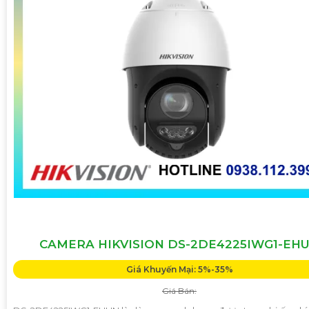
CAMERA HIKVISION DS-2DE4225IWG1-EH
Giá Khuyến Mại: 5%-35%
Giá Bán: