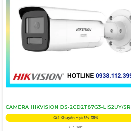
CAMERA HIKVISION DS-2CD2T87G3-LIS2UY/S
Giá Khuyến Mại: 5%-35%
Giá Bán: