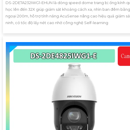
DS-2DE7A232IWG1-EHUN là dòng speed dome trang bị ống kính q
học lên đến 32X giúp giám sát khoảng cách xa, nhìn ban đêm bằn
ngoại 200m, hỗ trợ tính năng AcuSense nâng cao hiệu quả giám sá
ninh, có tốc độ lấy nét cao nhờ công nghệ Self-learning