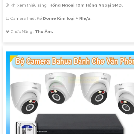
🌛 Khi xem thiếu sáng :
Hồng Ngoại 10m Hồng Ngoại SMD.
♊ Camera Thiết Kế
Dome Kim loại + Nhựa.
️💎 Chức Năng :
Thu Âm.