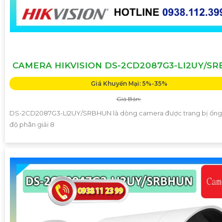
CAMERA HIKVISION DS-2CD2087G3-LI2UY/S
Giá Khuyến Mại: 5%-35%
Giá Bán:
DS-2CD2087G3-LI2UY/SRBHUN là dòng camera được trang bị ống 
độ phân giải 8