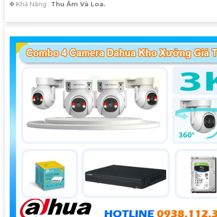
️✤ Khả Năng :
Thu Âm Và Loa.