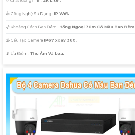
✨ Chất lượng hình :
2K Lite .
👍 Công Nghệ Sử Dụng :
IP Wifi.
🌙 Khoảng Cách Ban Đêm :
Hồng Ngoại 30m Có Màu Ban Ðêm
🕉️ Cấu Tạo Camera
IP67 xoay 360.
️📡 Ưu Điểm :
Thu Âm Và Loa.