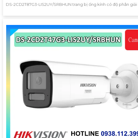
DS-2CD2T87G3-LIS2UY/SRBHUN trang bị ống kính có độ phân giải