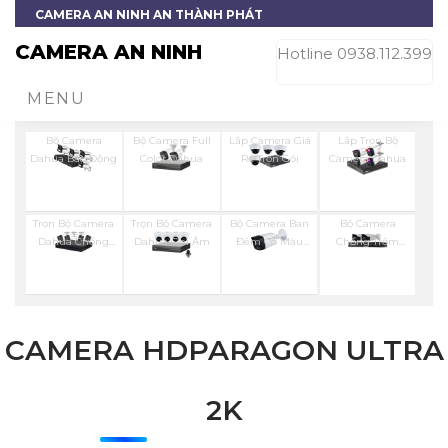
CAMERA AN NINH AN THÀNH PHÁT
CAMERA AN NINH
Hotline 0938.112.399
MENU
Bộ Camera
Bộ Camera Full
Lắp Camera Giá
Lắp Trọn Bộ
Dahua Báo Động
Color Dahua
Rẻ Trọn Gói
Camera Dahua
Trọn Bộ Camera
Trọn Bộ Camera
Bộ Camera Ban
Bộ Camera
Dahua Chống
Dahua Ghi Âm
Đêm Có Màu
Chống Trộm
Trộm
Kbvision
Visioncop
CAMERA HDPARAGON ULTRA
2K