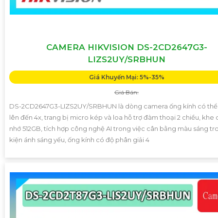
CAMERA HIKVISION DS-2CD2647G3-
LIZS2UY/SRBHUN
Giá Khuyến Mại: 5%-35%
Giá Bán:
DS-2CD2647G3-LIZS2UY/SRBHUN là dòng camera ống kính có th
lên đến 4x, trang bị micro kép và loa hỗ trợ đàm thoại 2 chiều, khe
nhớ 512GB, tích hợp công nghệ AI trong việc cân bằng màu sáng tr
kiện ánh sáng yếu, ống kính có độ phân giải 4