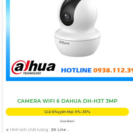
CAMERA WIFI 6 DAHUA DH-H3T 3MP
Giá Khuyến Mại: 5%-35%
Giá Bán:
☀️ Hình ảnh chất lượng :
2K Lite .