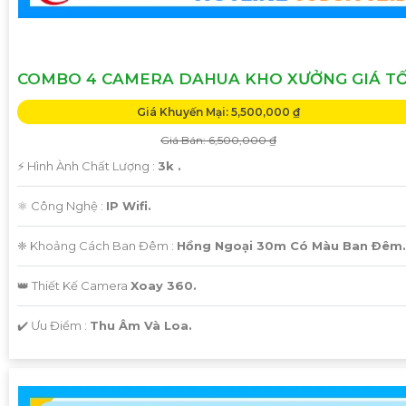
COMBO 4 CAMERA DAHUA KHO XƯỞNG GIÁ T
Giá Khuyến Mại: 5,500,000 ₫
Giá Bán: 6,500,000 ₫
️⚡ Hình Ành Chất Lượng :
3k .
⚛️ Công Nghệ :
IP Wifi.
❈ Khoảng Cách Ban Đêm :
Hồng Ngoại 30m Có Màu Ban Ðêm.
👑 Thiết Kế Camera
Xoay 360.
️✔️ Ưu Điểm :
Thu Âm Và Loa.