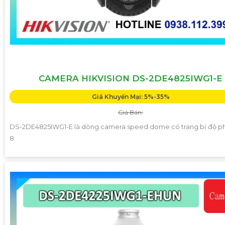
CAMERA HIKVISION DS-2DE4825IWG1-E
Giá Khuyến Mại: 5%-35%
Giá Bán:
DS-2DE4825IWG1-E là dòng camera speed dome có trang bị độ ph
8