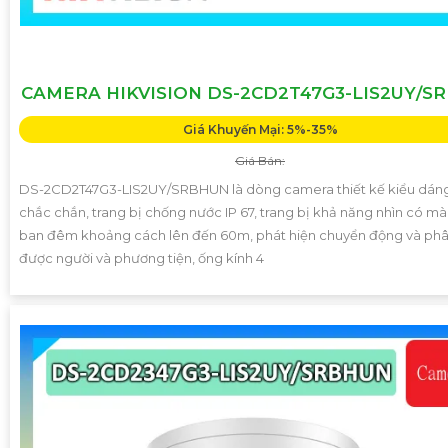
CAMERA HIKVISION DS-2CD2T47G3-LIS2UY/S
Giá Khuyến Mại: 5%-35%
Giá Bán:
DS-2CD2T47G3-LIS2UY/SRBHUN là dòng camera thiết kế kiểu dán
chắc chắn, trang bị chống nước IP 67, trang bị khả năng nhìn có m
ban đêm khoảng cách lên đến 60m, phát hiện chuyển động và phâ
được người và phương tiện, ống kính 4