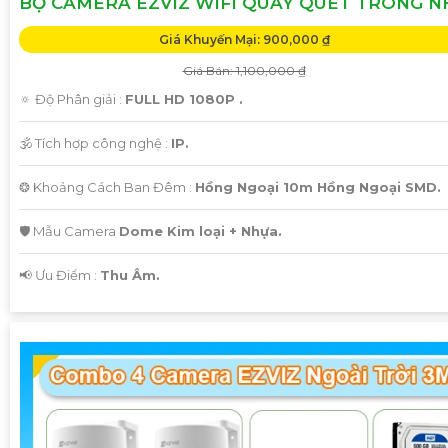
BỘ CAMERA EZVIZ WIFI QUAY QUÉT TRONG N
Giá Khuyến Mại: 900,000 ₫
Giá Bán: 1,100,000 ₫
🔅 Độ Phân giải :
FULL HD 1080P .
🕉️ Tích hợp công nghệ :
IP.
❂ Khoảng Cách Ban Đêm :
Hồng Ngoại 10m Hồng Ngoại SMD.
🛡 Mẫu Camera
Dome Kim loại + Nhựa.
️📢 Ưu Điểm :
Thu Âm.