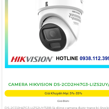
CAMERA HIKVISION DS-2CD2H47G3-LIZS2UY
Giá Khuyến Mại: 5%-35%
Giá Bán:
DS-2CD2H47G3-LIZS2UY/SRB là dòng camera được trang bị ống k