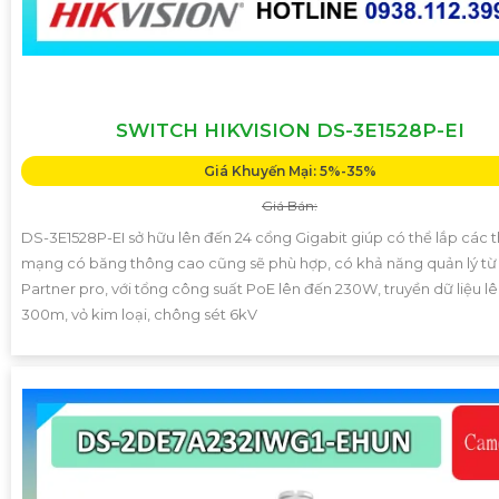
SWITCH HIKVISION DS-3E1528P-EI
Giá Khuyến Mại: 5%-35%
Giá Bán:
DS-3E1528P-EI sở hữu lên đến 24 cổng Gigabit giúp có thể lắp các th
mạng có băng thông cao cũng sẽ phù hợp, có khả năng quản lý từ 
Partner pro, với tổng công suất PoE lên đến 230W, truyền dữ liệu l
300m, vỏ kim loại, chông sét 6kV