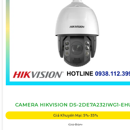
CAMERA HIKVISION DS-2DE7A232IWG1-EH
Giá Khuyến Mại: 5%-35%
Giá Bán: