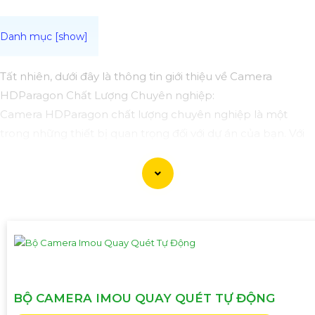
Tất nhiên, dưới đây là thông tin giới thiệu về Camera
HDParagon Chất Lượng Chuyên nghiệp:
Camera HDParagon chất lượng chuyên nghiệp là một
trong những thiết bị quan trọng đối với dự án của bạn. Với
độ phân giải cao, hình ảnh sắc nét, khả năng quan sát ban
đêm và chống nước tốt, Camera HDParagon sẽ mang lại
hiệu suất và chất lượng tốt nhất cho việc giám sát và bảo vệ
tài sản.
Camera HDParagon được thiết kế và sản xuất theo công
nghệ tiên tiến,
Tin hơn
cho bạn sự tin cậy và ổn định trong
quá trình sử dụng. Với khả năng quay và ghi hình chất
lượng cao, Camera HDParagon sẽ giúp bạn dễ dàng theo
BỘ CAMERA IMOU QUAY QUÉT TỰ ĐỘNG
dõi và ghi lại mọi hoạt động xung quanh, đồng thời cung