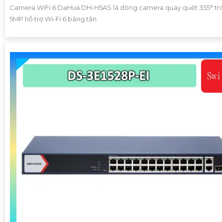
Camera WiFi 6 DaHua DH-H5AS là dòng camera quay quét 355° tr
5MP hỗ trợ Wi-Fi 6 băng tần