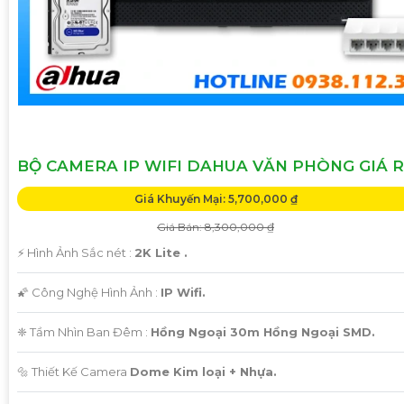
BỘ CAMERA IP WIFI DAHUA VĂN PHÒNG GIÁ R
Giá Khuyến Mại: 5,700,000 ₫
Giá Bán: 8,300,000 ₫
️⚡ Hình Ảnh Sắc nét :
2K Lite .
🌠 Công Nghệ Hình Ảnh :
IP Wifi.
❈ Tầm Nhìn Ban Đêm :
Hồng Ngoại 30m Hồng Ngoại SMD.
🔩 Thiết Kế Camera
Dome Kim loại + Nhựa.