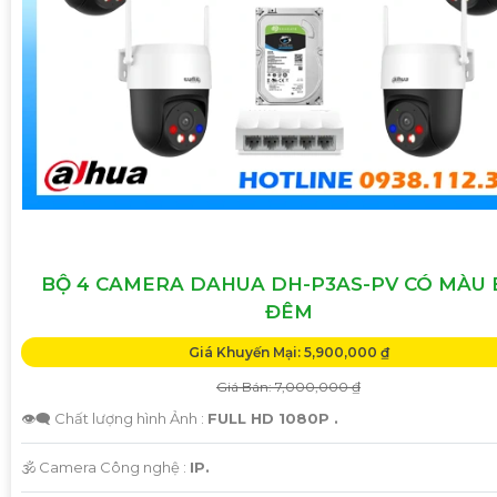
BỘ 4 CAMERA DAHUA DH-P3AS-PV CÓ MÀU
ĐÊM
Giá Khuyến Mại: 5,900,000 ₫
Giá Bán: 7,000,000 ₫
👁️‍🗨 Chất lượng hình Ảnh :
FULL HD 1080P .
🕉️ Camera Công nghệ :
IP.