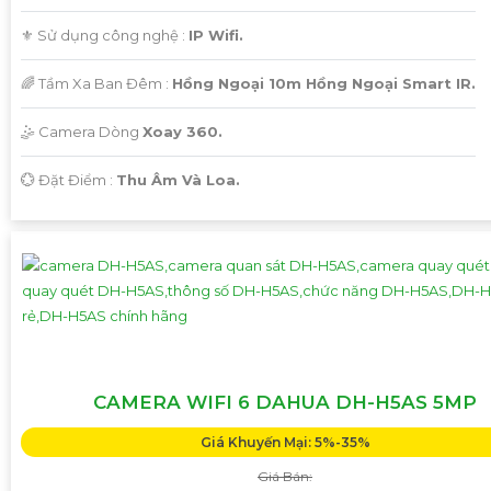
⚜️ Sử dụng công nghệ :
IP Wifi.
🌈 Tầm Xa Ban Đêm :
Hồng Ngoại 10m Hồng Ngoại Smart IR.
🤹 Camera Dòng
Xoay 360.
️💮 Đặt Điểm :
Thu Âm Và Loa.
CAMERA WIFI 6 DAHUA DH-H5AS 5MP
Giá Khuyến Mại: 5%-35%
Giá Bán: