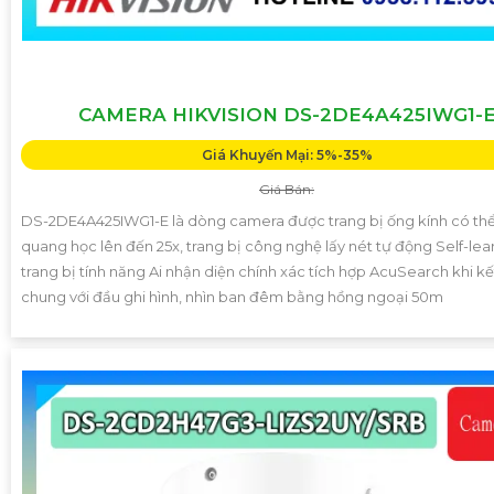
CAMERA HIKVISION DS-2DE4A425IWG1-
Giá Khuyến Mại: 5%-35%
Giá Bán:
DS-2DE4A425IWG1-E là dòng camera được trang bị ống kính có t
quang học lên đến 25x, trang bị công nghệ lấy nét tự động Self-lea
trang bị tính năng Ai nhận diện chính xác tích hợp AcuSearch khi k
chung với đầu ghi hình, nhìn ban đêm bằng hồng ngoại 50m