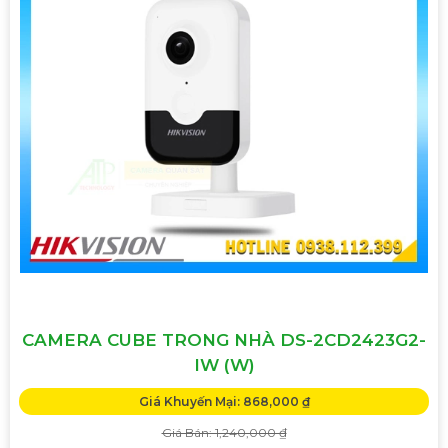
CAMERA CUBE TRONG NHÀ DS-2CD2423G2-
IW (W)
Giá Khuyến Mại: 868,000 ₫
Giá Bán: 1,240,000 ₫