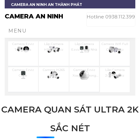
CAMERA AN NINH AN THÀNH PHÁT
CAMERA AN NINH
Hotline 0938.112.399
MENU
Camera Ezviz
Lắp Camera
Lắp Camera
Camera Wifi Full
Trong Nhà
H.265+ Ezviz
Ezviz Trong Nhà
Color Ezviz
Camera Ezviz
Camera H.265
Camera Ezviz
Lắp Camera
Cube
Ezviz
Xoay 360 Trong
2.0MP Ezviz
Nhà
CAMERA QUAN SÁT ULTRA 2K
SẮC NÉT