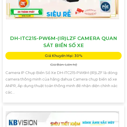
DH-ITC215-PW6M-(IR)LZF CAMERA QUAN
SÁT BIỂN SỐ XE
Giá Khuyến Mại: 30%
Giá Bán: Liên hệ
Camera IP Chụp Biển Số Xe DH-ITC215-PW6M-(IR)LZF là dòng
camera thông minh của hãng dahua Camera chụp biển số xe
ANPR, Áp dụng thuật toán thông minh để nhận diện chính xác
các...