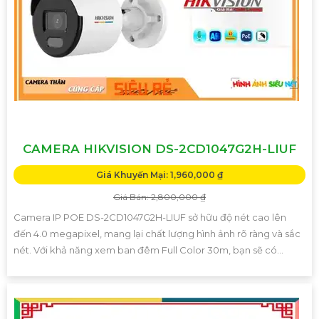
CAMERA HIKVISION DS-2CD1047G2H-LIUF
Giá Khuyến Mại: 1,960,000 ₫
Giá Bán: 2,800,000 ₫
Camera IP POE DS-2CD1047G2H-LIUF sở hữu độ nét cao lên
đến 4.0 megapixel, mang lại chất lượng hình ảnh rõ ràng và sắc
nét. Với khả năng xem ban đêm Full Color 30m, bạn sẽ có...