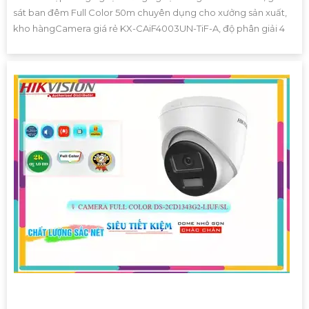
sát ban đêm Full Color 50m chuyên dụng cho xưởng sản xuất,
kho hàngCamera giá rẻ KX-CAiF4003UN-TiF-A, độ phân giải 4