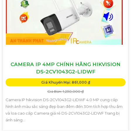
CAMERA IP 4MP CHÍNH HÃNG HIKVISION
DS-2CV1043G2-LIDWF
Giá Khuyến Mại: 861,000 ₫
Giá Bán: 1,230,000 ₫
Camera IP hikvision DS-2CV1043G2-LIDWF 4.0 MP cung cấp
hình ảnh màu sắc sáng đẹp ban đêm đến 30m tích hợp thu âm
và loa cao cấp Camera giá rẻ DS-2CV1043G2-LIDWF Trang bị
ánh sáng...