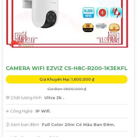
CAMERA WIFI EZVIZ CS-H8C-R200-1K3EKFL
Giá Khuyến Mại: 1,600,000 ₫
Giá Bán: 1,800,000 ₫
💯 Chất lượng hình :
Ultra 2k .
✳️ Công Nghệ :
IP Wifi.
🌛 Xem ban đêm :
Full Color 20m Có Màu Ban Ðêm.