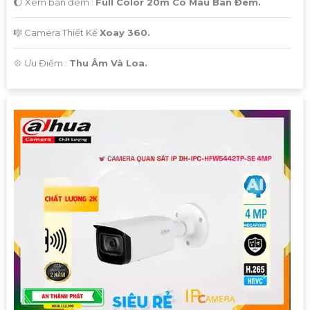
🌔 Xem ban đêm :
Full Color 20m Có Màu Ban Ðêm.
🎼️ Camera Thiết Kế
Xoay 360.
️💠 Ưu Điểm :
Thu Âm Và Loa.