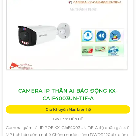
CAMERA IP THÂN AI BÁO ĐỘNG KX-
CAIF4003UN-TIF-A
Giá Khuyến Mại: Liên hệ
Giá Bán: LIÊN HỆ
Camera giám sát IP POE KX-CAiF4003UN-TiF-A độ phân giải 4.0
MP tích hợp công nghệ Chống ngược sáng DWDR 120db, giám