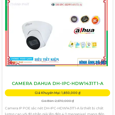
CAMERA DAHUA DH-IPC-HDW1431T1-A
Giá Khuyến Mại: 1,850,000 ₫
Giá Bán: 2,670,000 ₫
Camera IP POE sắc nét DH-IPC-HDW1431T1-A là thiết bị chất
lượng cao với độ phân giải lên đến 4.0 megapixel, mang đến