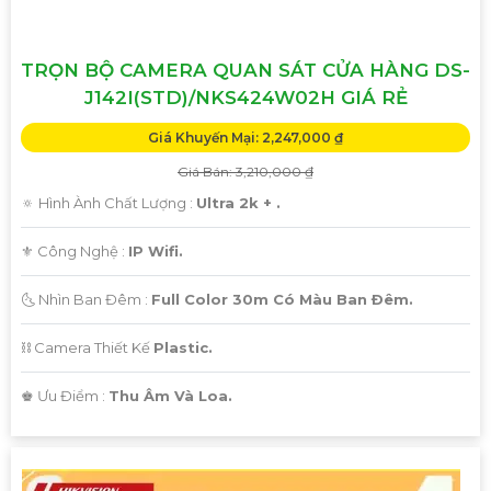
TRỌN BỘ CAMERA QUAN SÁT CỬA HÀNG DS-
J142I(STD)/NKS424W02H GIÁ RẺ
Giá Khuyến Mại: 2,247,000 ₫
Giá Bán: 3,210,000 ₫
🔅 Hình Ành Chất Lượng :
Ultra 2k + .
⚜️ Công Nghệ :
IP Wifi.
🌜 Nhìn Ban Đêm :
Full Color 30m Có Màu Ban Ðêm.
⛓ Camera Thiết Kế
Plastic.
️♚ Ưu Điểm :
Thu Âm Và Loa.