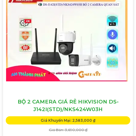
BỘ 2 CAMERA GIÁ RẺ HIKVISION DS-
J142I(STD)/NKS424W03H
Giá Khuyến Mại: 2,583,000 ₫
Giá Bán: 3,690,000 ₫