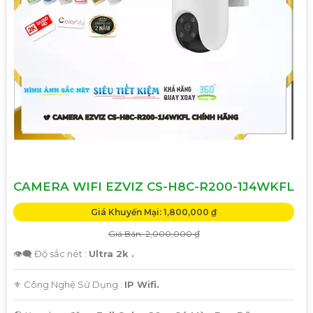
CAMERA WIFI EZVIZ CS-H8C-R200-1J4WKFL
Giá Khuyến Mại: 1,800,000 ₫
Giá Bán: 2,000,000 ₫
👁️‍🗨 Độ sắc nét :
Ultra 2k .
⚜️ Công Nghệ Sử Dụng :
IP Wifi.