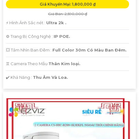
Giá Khuyến Mại: 1,800,000 ₫
Giá Bán: 2,590,000 ₫
️⚡ Hình Ảnh Sắc nét :
Ultra 2k .
⚙ Trang Bị Công Nghệ :
IP POE.
💥 Tầm Nhìn Ban Đêm :
Full Color 30m Có Màu Ban Ðêm.
♊ Camera Theo Mẫu
Thân Kim loại.
️✔️ Khả Năng :
Thu Âm Và Loa.