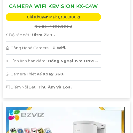
CAMERA WIFI KBVISION KX-C4W
Giá Khuyến Mại: 1,300,000 ₫
Giá Bán: 1,600,000 ₫
️⚡ Độ sắc nét :
Ultra 2k + .
🤖️ Công Nghệ Camera :
IP Wifi.
🔅 Hình ảnh ban đêm :
Hồng Ngoại 15m ONVIF.
🤹 Camera Thiết Kế
Xoay 360.
️🆑 Điểm Nỗi Bật :
Thu Âm Và Loa.