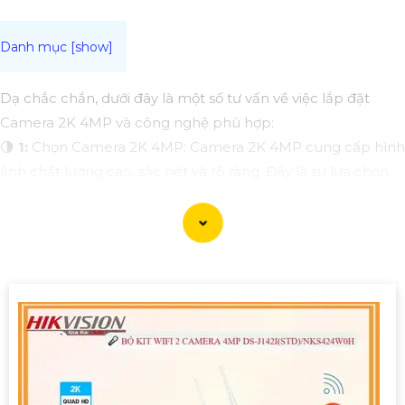
Dạ chắc chắn, dưới đây là một số tư vấn về việc lắp đặt
Camera 2K 4MP và công nghệ phù hợp:
🌗
1:
Chọn Camera 2K 4MP: Camera 2K 4MP cung cấp hình
ảnh chất lượng cao, sắc nét và rõ ràng. Đây là sự lựa chọn
phổ biến cho các hệ thống giám sát an ninh hiện đại.
🛃
2:
Lựa chọn số lượng camera và vị trí lắp đặt: Điểm đáng
quan tâm trước hết xác định số lượng camera cần thiết cho
việc giám sát. Sau đó, đặt chúng ở các vị trí chiến lược như
cổng ra vào, khu vực giá trị hoặc những nơi có nguy cơ mất
trội.
🥇️
3:
Kiểm tra kết nối mạng và điện: Đảm bảo rằng kết nối
mạng cung cấp đủ băng thông cho việc truy cập và xem
lại hình ảnh từ xa. Đồng thời, xác định nguồn điện phù hợp