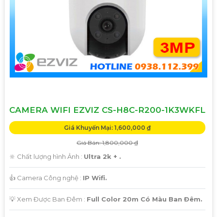
CAMERA WIFI EZVIZ CS-H8C-R200-1K3WKFL
Giá Khuyến Mại: 1,600,000 ₫
Giá Bán: 1,800,000 ₫
🔆 Chất lượng hình Ảnh :
Ultra 2k + .
👍 Camera Công nghệ :
IP Wifi.
💡 Xem Được Ban Đêm :
Full Color 20m Có Màu Ban Ðêm.