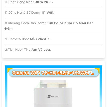
🔅 Chất lượng hình :
Ultra 2k + .
®️ Công Nghệ Sử Dụng :
IP Wifi.
❂ Khoảng Cách Ban Đêm :
Full Color 30m Có Màu Ban
Ðêm.
🎨 Camera Theo Mẫu
Plastic.
️🛃 Tích Hợp :
Thu Âm Và Loa.