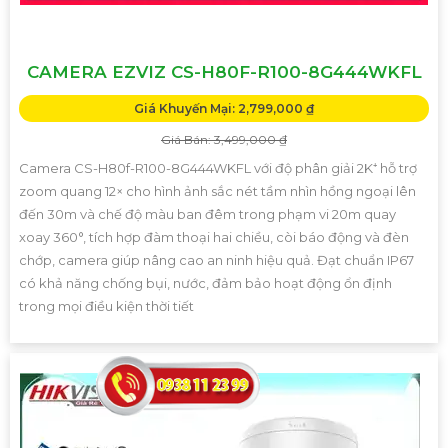
CAMERA EZVIZ CS-H80F-R100-8G444WKFL
Giá Khuyến Mại: 2,799,000 ₫
Giá Bán: 3,499,000 ₫
Camera CS-H80f-R100-8G444WKFL với độ phân giải 2K⁺ hỗ trợ
zoom quang 12× cho hình ảnh sắc nét tầm nhìn hồng ngoại lên
đến 30m và chế độ màu ban đêm trong phạm vi 20m quay
xoay 360°, tích hợp đàm thoại hai chiều, còi báo động và đèn
chớp, camera giúp nâng cao an ninh hiệu quả. Đạt chuẩn IP67
có khả năng chống bụi, nước, đảm bảo hoạt động ổn định
trong mọi điều kiện thời tiết