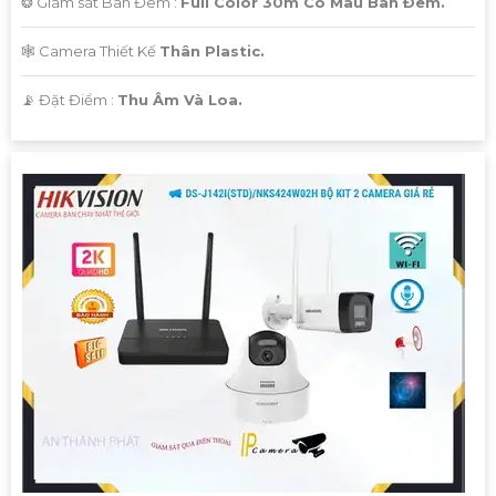
❂ Giám sát Ban Đêm :
Full Color 30m Có Màu Ban Ðêm.
🕸️ Camera Thiết Kế
Thân Plastic.
️📡 Đặt Điểm :
Thu Âm Và Loa.
'