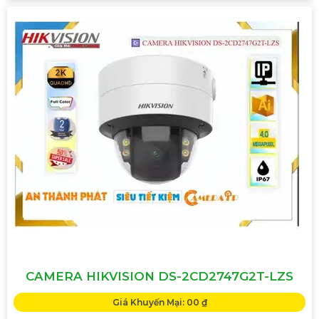
CAMERA HIKVISION DS-2CD2747G2T-LZS
Giá Khuyến Mại: 00 ₫