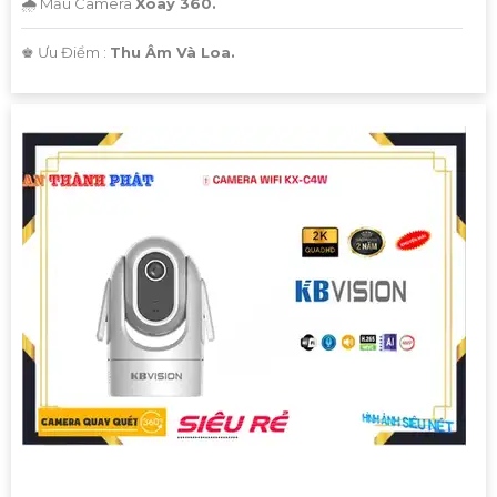
🌧️ Mẫu Camera
Xoay 360.
️♚ Ưu Điểm :
Thu Âm Và Loa.