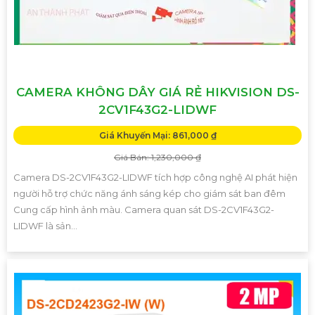
CAMERA KHÔNG DÂY GIÁ RẺ HIKVISION DS-
2CV1F43G2-LIDWF
Giá Khuyến Mại: 861,000 ₫
Giá Bán: 1,230,000 ₫
Camera DS-2CV1F43G2-LIDWF tích hợp công nghệ AI phát hiện
người hỗ trợ chức năng ánh sáng kép cho giám sát ban đêm
Cung cấp hình ảnh màu. Camera quan sát DS-2CV1F43G2-
LIDWF là sản...