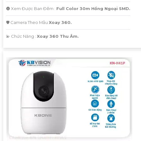
🌚 Xem Được Ban Đêm :
Full Color 30m Hồng Ngoại SMD.
🛡 Camera Theo Mẫu
Xoay 360.
️💫 Chức Năng :
Xoay 360 Thu Âm.