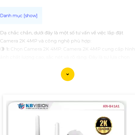
Dạ chắc chắn, dưới đây là một số tư vấn về việc lắp đặt
Camera 2K 4MP và công nghệ phù hợp:
🌗
1:
Chọn Camera 2K 4MP: Camera 2K 4MP cung cấp hình
ảnh chất lượng cao, sắc nét và rõ ràng. Đây là sự lựa chọn
phổ biến cho các hệ thống giám sát an ninh hiện đại.
🛃
2:
Lựa chọn số lượng camera và vị trí lắp đặt: Điểm đáng
quan tâm trước hết xác định số lượng camera cần thiết cho
việc giám sát. Sau đó, đặt chúng ở các vị trí chiến lược như
cổng ra vào, khu vực giá trị hoặc những nơi có nguy cơ mất
trội.
🥇️
3:
Kiểm tra kết nối mạng và điện: Đảm bảo rằng kết nối
mạng cung cấp đủ băng thông cho việc truy cập và xem
lại hình ảnh từ xa. Đồng thời, xác định nguồn điện phù hợp