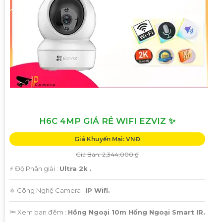
H6C 4MP GIÁ RẺ WIFI EZVIZ ✨
Giá Khuyến Mại: VNĐ
Giá Bán: 2,344,000 ₫
️⚡ Độ Phân giải :
Ultra 2k .
⚛️ Công Nghệ Camera :
IP Wifi.
🔦 Xem ban đêm :
Hồng Ngoại 10m Hồng Ngoại Smart IR.