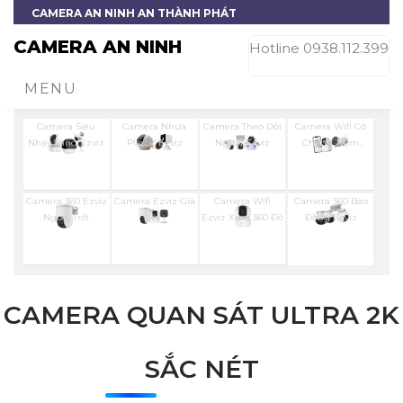
CAMERA AN NINH AN THÀNH PHÁT
CAMERA AN NINH
Hotline 0938.112.399
MENU
Camera Siêu
Camera Nhựa
Camera Theo Dỏi
Camera Wifi Có
Nhạy Sáng Ezviz
Plastic Ezviz
Người Ezviz
Chống Trộm
Ezviz
Camera 360 Ezviz
Camera Ezviz Giá
Camera Wifi
Camera 360 Báo
Ngoài Trời
Rẻ
Ezviz Xoay 360 Độ
Động Ezviz
CAMERA QUAN SÁT ULTRA 2K
SẮC NÉT