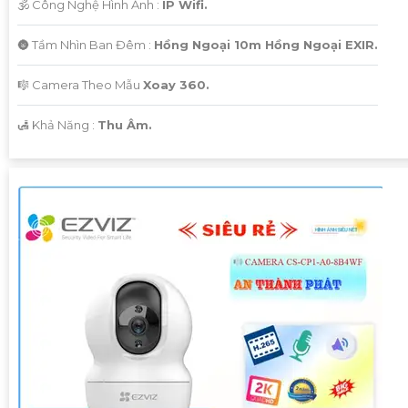
🕉️ Công Nghệ Hình Ảnh :
IP Wifi.
🌚 Tầm Nhìn Ban Đêm :
Hồng Ngoại 10m Hồng Ngoại EXIR.
🎼️ Camera Theo Mẫu
Xoay 360.
️🛃 Khả Năng :
Thu Âm.