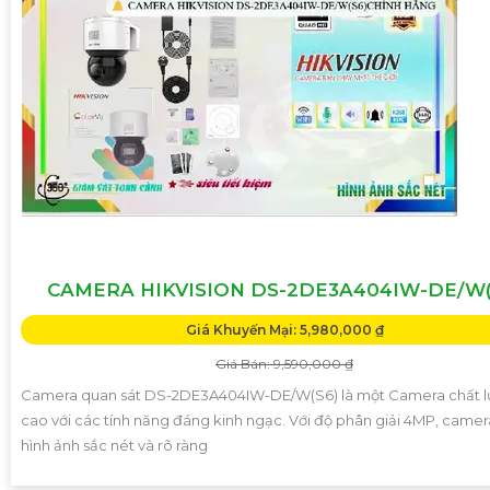
CAMERA HIKVISION DS-2DE3A404IW-DE/W(
Giá Khuyến Mại: 5,980,000 ₫
Giá Bán: 9,590,000 ₫
Camera quan sát DS-2DE3A404IW-DE/W(S6) là một Camera chất 
cao với các tính năng đáng kinh ngạc. Với độ phân giải 4MP, came
hình ảnh sắc nét và rõ ràng