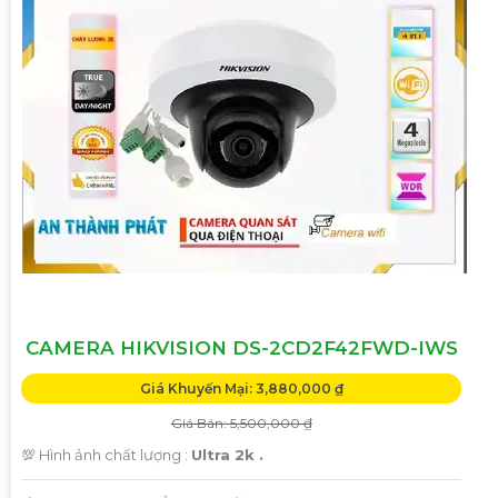
CAMERA HIKVISION DS-2CD2F42FWD-IWS
Giá Khuyến Mại: 3,880,000 ₫
Giá Bán: 5,500,000 ₫
💯 Hình ảnh chất lượng :
Ultra 2k .