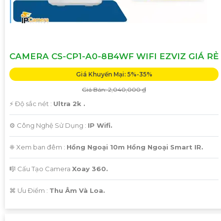
CAMERA CS-CP1-A0-8B4WF WIFI EZVIZ GIÁ RẺ
Giá Khuyến Mại: 5%-35%
Giá Bán: 2,040,000 ₫
️⚡ Độ sắc nét :
Ultra 2k .
⚙ Công Nghệ Sử Dụng :
IP Wifi.
❈ Xem ban đêm :
Hồng Ngoại 10m Hồng Ngoại Smart IR.
🎼️ Cấu Tạo Camera
Xoay 360.
️⌘ Ưu Điểm :
Thu Âm Và Loa.