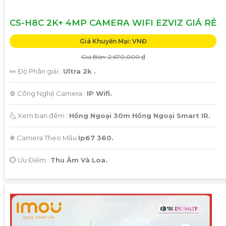
CS-H8C 2K+ 4MP CAMERA WIFI EZVIZ GIÁ RẺ
Giá Khuyến Mại: VNĐ
Giá Bán: 2,670,000 ₫
👀 Độ Phân giải :
Ultra 2k .
⚙ Công Nghệ Camera :
IP Wifi.
🌜 Xem ban đêm :
Hồng Ngoại 30m Hồng Ngoại Smart IR.
❄ Camera Theo Mẫu
Ip67 360.
️💮 Ưu Điểm :
Thu Âm Và Loa.