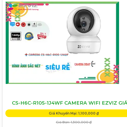
CS-H6C-R105-1J4WF CAMERA WIFI EZVIZ GIÁ
Giá Khuyến Mại: 1,100,000 ₫
Giá Bán: 1,300,000 ₫