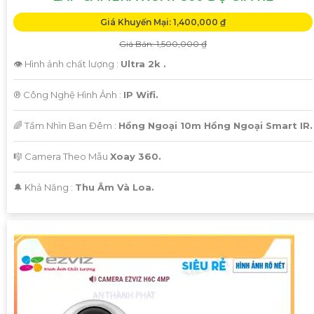
Giá Khuyến Mại: 1,400,000 ₫
Giá Bán: 1,500,000 ₫
👁 Hình ảnh chất lượng :
Ultra 2k .
®️ Công Nghệ Hình Ảnh :
IP Wifi.
🌈 Tầm Nhìn Ban Đêm :
Hồng Ngoại 10m Hồng Ngoại Smart IR.
🎼️ Camera Theo Mẫu
Xoay 360.
️🔔 Khả Năng :
Thu Âm Và Loa.