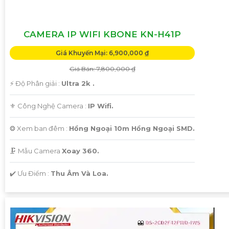
CAMERA IP WIFI KBONE KN-H41P
Giá Khuyến Mại: 6,900,000 ₫
Giá Bán: 7,800,000 ₫
️⚡ Độ Phân giải :
Ultra 2k .
⚜️ Công Nghệ Camera :
IP Wifi.
❂ Xem ban đêm :
Hồng Ngoại 10m Hồng Ngoại SMD.
🗜️ Mẫu Camera
Xoay 360.
️✔️ Ưu Điểm :
Thu Âm Và Loa.