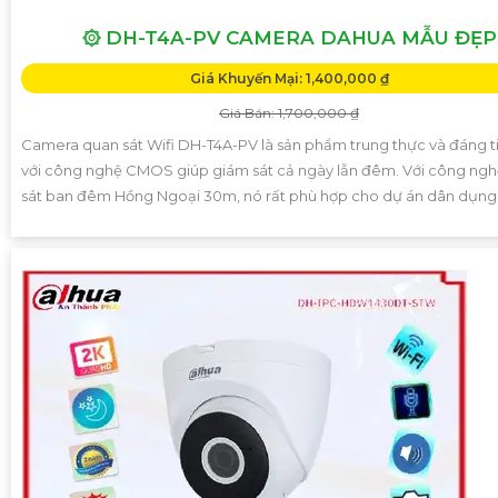
۞ DH-T4A-PV CAMERA DAHUA MẪU ĐẸP
Giá Khuyến Mại: 1,400,000 ₫
Giá Bán: 1,700,000 ₫
Camera quan sát Wifi DH-T4A-PV là sản phẩm trung thực và đáng t
với công nghệ CMOS giúp giám sát cả ngày lẫn đêm. Với công ng
sát ban đêm Hồng Ngoại 30m, nó rất phù hợp cho dự án dân dụng