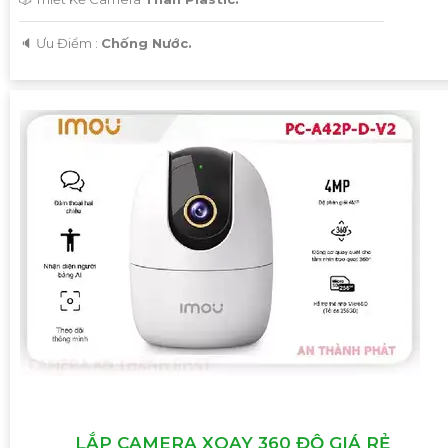
️🔈 Ưu Điểm :
Chống Nước.
'
LẮP CAMERA XOAY 360 ĐỘ GIÁ RẺ