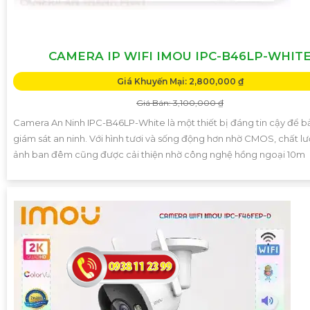
CAMERA IP WIFI IMOU IPC-B46LP-WHIT
Giá Khuyến Mại: 2,800,000 ₫
Giá Bán: 3,100,000 ₫
Camera An Ninh IPC-B46LP-White là một thiết bị đáng tin cậy để b
giám sát an ninh. Với hình tươi và sống động hơn nhờ CMOS, chất l
ảnh ban đêm cũng được cải thiện nhờ công nghệ hồng ngoại 10m