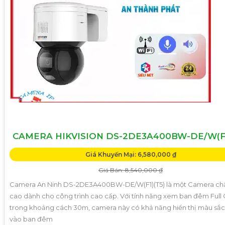
CAMERA HIKVISION DS-2DE3A400BW-DE/W(F1
Giá Khuyến Mại: 6,580,000 ₫
Giá Bán: 8,540,000 ₫
Camera An Ninh DS-2DE3A400BW-DE/W(F1)(T5) là một Camera chấ
cao dành cho công trình cao cấp. Với tính năng xem ban đêm Full 
trong khoảng cách 30m, camera này có khả năng hiển thị màu sắc
vào ban đêm