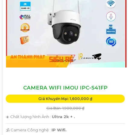
CAMERA WIFI IMOU IPC-S41FP
Giá Khuyến Mại: 1,600,000 ₫
Giá Bán: 1,900,000 ₫
☀️ Chất lượng hình Ảnh :
Ultra 2k + .
🕉️ Camera Công nghệ :
IP Wifi.