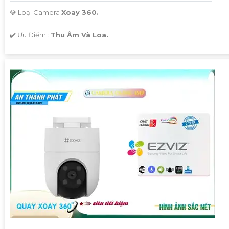
💎 Loại Camera
Xoay 360.
️✔️ Ưu Điểm :
Thu Âm Và Loa.