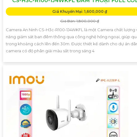
CS-H3C-R100-1J4WKFL ĐÀM THOẠI FULL CO
Giá Khuyến Mại: 1,600,000 ₫
Giá Bán: 1,800,000 ₫
Camera An Ninh CS-H3c-R100-1J4WKFL là một Camera chất lượng v
năng giám sát ban đêm thông qua công nghệ hồng ngoại, giúp qu
trong khoảng cách lên đến 30m. Được thiết kế dành cho dự án dâ
camera có độ phân giải màu sắt trong sáng 4