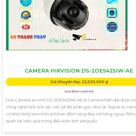
CAMERA HIKVISION DS-2DE5425IW-AE
Giá Khuyến Mại: 22,020,000 ₫
Giá Bán: Liên hệ
Loại Camera an ninh DS-2DE5425IW-AE là Camera hiện đại được tr
công nghệ hình ảnh sắc nét với độ phân giải Ultra 2k. Ngoài ra, ca
có khả năng xem hình ảnh ban đêm sáng đẹp với hồng ngoại 150m,
quan sát hiệu quả trong điều kiện ánh sáng yếu