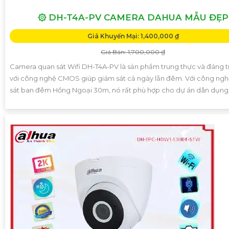
۞ DH-T4A-PV CAMERA DAHUA MẪU ĐẸP
Giá Khuyến Mại: 1,400,000 ₫
Giá Bán: 1,700,000 ₫
Camera quan sát Wifi DH-T4A-PV là sản phẩm trung thực và đáng t
với công nghệ CMOS giúp giám sát cả ngày lẫn đêm. Với công ng
sát ban đêm Hồng Ngoại 30m, nó rất phù hợp cho dự án dân dụng