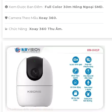
🌚 Xem Được Ban Đêm :
Full Color 30m Hồng Ngoại SMD.
🛡 Camera Theo Mẫu
Xoay 360.
️💫 Chức Năng :
Xoay 360 Thu Âm.