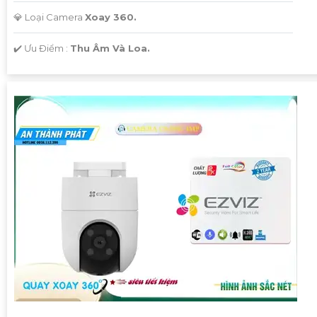
💎 Loại Camera
Xoay 360.
️✔️ Ưu Điểm :
Thu Âm Và Loa.