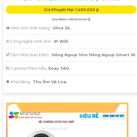
Giá Khuyến Mại: 1,400,000 ₫
Giá Bán: 1,500,000 ₫
👁 Hình ảnh chất lượng :
Ultra 2k .
®️ Công Nghệ Hình Ảnh :
IP Wifi.
🌈 Tầm Nhìn Ban Đêm :
Hồng Ngoại 10m Hồng Ngoại Smart IR.
🎼️ Camera Theo Mẫu
Xoay 360.
️🔔 Khả Năng :
Thu Âm Và Loa.