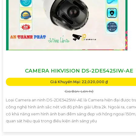
CAMERA HIKVISION DS-2DE5425IW-AE
Giá Khuyến Mại: 22,020,000 ₫
Giá Bán: Liên hệ
Loại Camera an ninh DS-2DE5425IW-AE là Camera hiện đại được tr
công nghệ hình ảnh sắc nét với độ phân giải Ultra 2k. Ngoài ra, ca
có khả năng xem hình ảnh ban đêm sáng đẹp với hồng ngoại 150m,
quan sát hiệu quả trong điều kiện ánh sáng yếu