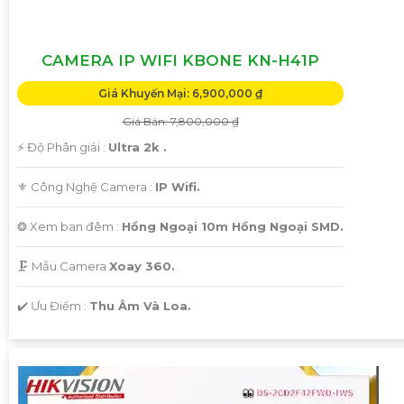
CAMERA IP WIFI KBONE KN-H41P
Giá Khuyến Mại: 6,900,000 ₫
Giá Bán: 7,800,000 ₫
️⚡ Độ Phân giải :
Ultra 2k .
⚜️ Công Nghệ Camera :
IP Wifi.
❂ Xem ban đêm :
Hồng Ngoại 10m Hồng Ngoại SMD.
🗜️ Mẫu Camera
Xoay 360.
️✔️ Ưu Điểm :
Thu Âm Và Loa.