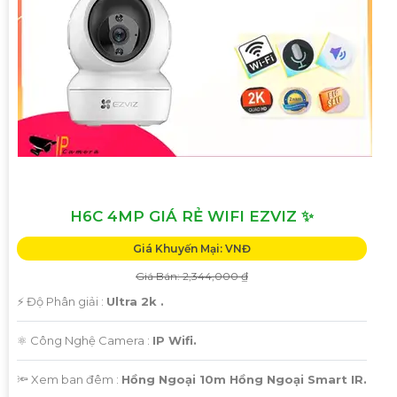
H6C 4MP GIÁ RẺ WIFI EZVIZ ✨
Giá Khuyến Mại: VNĐ
Giá Bán: 2,344,000 ₫
️⚡ Độ Phân giải :
Ultra 2k .
⚛️ Công Nghệ Camera :
IP Wifi.
🔦 Xem ban đêm :
Hồng Ngoại 10m Hồng Ngoại Smart IR.