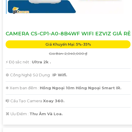
CAMERA CS-CP1-A0-8B4WF WIFI EZVIZ GIÁ RẺ
Giá Khuyến Mại: 5%-35%
Giá Bán: 2,040,000 ₫
️⚡ Độ sắc nét :
Ultra 2k .
⚙ Công Nghệ Sử Dụng :
IP Wifi.
❈ Xem ban đêm :
Hồng Ngoại 10m Hồng Ngoại Smart IR.
🎼️ Cấu Tạo Camera
Xoay 360.
️⌘ Ưu Điểm :
Thu Âm Và Loa.