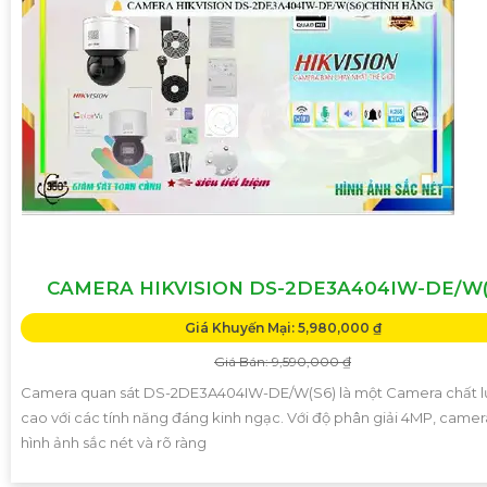
CAMERA HIKVISION DS-2DE3A404IW-DE/W(
Giá Khuyến Mại: 5,980,000 ₫
Giá Bán: 9,590,000 ₫
Camera quan sát DS-2DE3A404IW-DE/W(S6) là một Camera chất 
cao với các tính năng đáng kinh ngạc. Với độ phân giải 4MP, came
hình ảnh sắc nét và rõ ràng