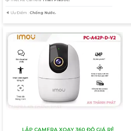
️🔈 Ưu Điểm :
Chống Nước.
'
LẮP CAMERA XOAY 360 ĐỘ GIÁ RẺ