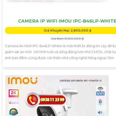
CAMERA IP WIFI IMOU IPC-B46LP-WHIT
Giá Khuyến Mại: 2,800,000 ₫
Giá Bán: 3,100,000 ₫
Camera An Ninh IPC-B46LP-White là một thiết bị đáng tin cậy để b
giám sát an ninh. Với hình tươi và sống động hơn nhờ CMOS, chất l
ảnh ban đêm cũng được cải thiện nhờ công nghệ hồng ngoại 10m