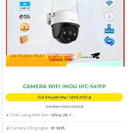
CAMERA WIFI IMOU IPC-S41FP
Giá Khuyến Mại: 1,600,000 ₫
Giá Bán: 1,900,000 ₫
☀️ Chất lượng hình Ảnh :
Ultra 2k + .
🕉️ Camera Công nghệ :
IP Wifi.