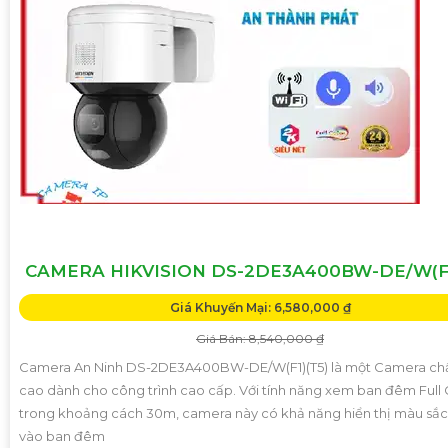
CAMERA HIKVISION DS-2DE3A400BW-DE/W(F1
Giá Khuyến Mại: 6,580,000 ₫
Giá Bán: 8,540,000 ₫
Camera An Ninh DS-2DE3A400BW-DE/W(F1)(T5) là một Camera chấ
cao dành cho công trình cao cấp. Với tính năng xem ban đêm Full 
trong khoảng cách 30m, camera này có khả năng hiển thị màu sắc
vào ban đêm