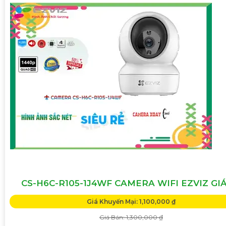
CS-H6C-R105-1J4WF CAMERA WIFI EZVIZ GIÁ
Giá Khuyến Mại: 1,100,000 ₫
Giá Bán: 1,300,000 ₫