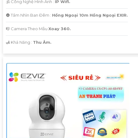
🕉️ Công Nghệ Hình Ảnh :
IP Wifi.
🌚 Tầm Nhìn Ban Đêm :
Hồng Ngoại 10m Hồng Ngoại EXIR.
🎼️ Camera Theo Mẫu
Xoay 360.
️🛃 Khả Năng :
Thu Âm.