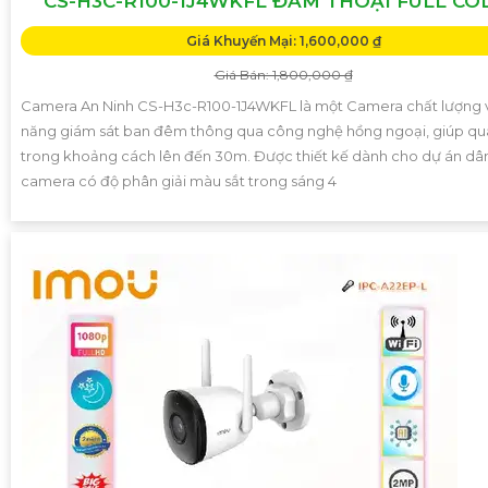
CS-H3C-R100-1J4WKFL ĐÀM THOẠI FULL CO
Giá Khuyến Mại: 1,600,000 ₫
Giá Bán: 1,800,000 ₫
Camera An Ninh CS-H3c-R100-1J4WKFL là một Camera chất lượng v
năng giám sát ban đêm thông qua công nghệ hồng ngoại, giúp qu
trong khoảng cách lên đến 30m. Được thiết kế dành cho dự án dâ
camera có độ phân giải màu sắt trong sáng 4