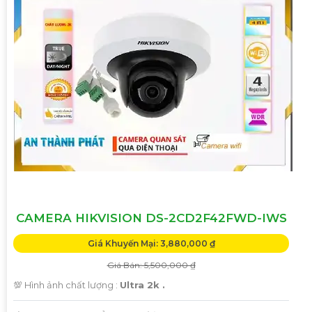
CAMERA HIKVISION DS-2CD2F42FWD-IWS
Giá Khuyến Mại: 3,880,000 ₫
Giá Bán: 5,500,000 ₫
💯 Hình ảnh chất lượng :
Ultra 2k .