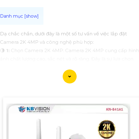
Dạ chắc chắn, dưới đây là một số tư vấn về việc lắp đặt
Camera 2K 4MP và công nghệ phù hợp:
🌗
1:
Chọn Camera 2K 4MP: Camera 2K 4MP cung cấp hình
ảnh chất lượng cao, sắc nét và rõ ràng. Đây là sự lựa chọn
phổ biến cho các hệ thống giám sát an ninh hiện đại.
🛃
2:
Lựa chọn số lượng camera và vị trí lắp đặt: Điểm đáng
quan tâm trước hết xác định số lượng camera cần thiết cho
việc giám sát. Sau đó, đặt chúng ở các vị trí chiến lược như
cổng ra vào, khu vực giá trị hoặc những nơi có nguy cơ mất
trội.
🥇️
3:
Kiểm tra kết nối mạng và điện: Đảm bảo rằng kết nối
mạng cung cấp đủ băng thông cho việc truy cập và xem
lại hình ảnh từ xa. Đồng thời, xác định nguồn điện phù hợp