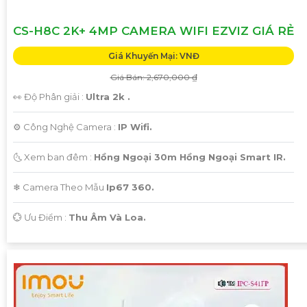
CS-H8C 2K+ 4MP CAMERA WIFI EZVIZ GIÁ RẺ
Giá Khuyến Mại: VNĐ
Giá Bán: 2,670,000 ₫
👀 Độ Phân giải :
Ultra 2k .
⚙ Công Nghệ Camera :
IP Wifi.
🌜 Xem ban đêm :
Hồng Ngoại 30m Hồng Ngoại Smart IR.
❄ Camera Theo Mẫu
Ip67 360.
️💮 Ưu Điểm :
Thu Âm Và Loa.