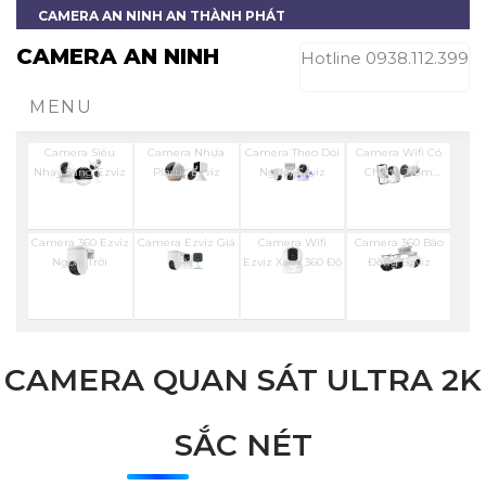
CAMERA AN NINH AN THÀNH PHÁT
CAMERA AN NINH
Hotline 0938.112.399
MENU
Camera Siêu
Camera Nhựa
Camera Theo Dỏi
Camera Wifi Có
Nhạy Sáng Ezviz
Plastic Ezviz
Người Ezviz
Chống Trộm
Ezviz
Camera 360 Ezviz
Camera Ezviz Giá
Camera Wifi
Camera 360 Báo
Ngoài Trời
Rẻ
Ezviz Xoay 360 Độ
Động Ezviz
CAMERA QUAN SÁT ULTRA 2K
SẮC NÉT