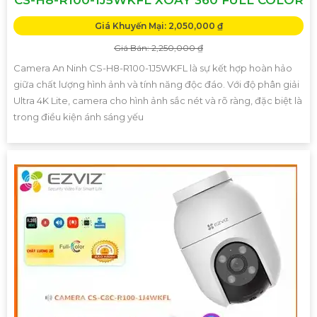
CS-H8-R100-1J5WKFL XOAY 360 FULL COLOR
Giá Khuyến Mại: 2,050,000 ₫
Giá Bán: 2,250,000 ₫
Camera An Ninh CS-H8-R100-1J5WKFL là sự kết hợp hoàn hảo
giữa chất lượng hình ảnh và tính năng độc đáo. Với độ phân giải
Ultra 4K Lite, camera cho hình ảnh sắc nét và rõ ràng, đặc biệt là
trong điều kiện ánh sáng yếu