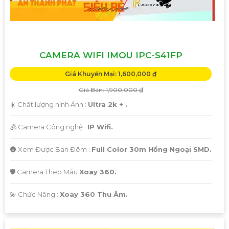
CAMERA WIFI IMOU IPC-S41FP
Giá Khuyến Mại: 1,600,000 ₫
Giá Bán: 1,900,000 ₫
☀️ Chất lượng hình Ảnh :
Ultra 2k + .
🕉️ Camera Công nghệ :
IP Wifi.
🌚 Xem Được Ban Đêm :
Full Color 30m Hồng Ngoại SMD.
🛡 Camera Theo Mẫu
Xoay 360.
️💫 Chức Năng :
Xoay 360 Thu Âm.