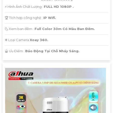
️⚡ Hình Ành Chất Lượng :
FULL HD 1080P .
🏆 Tích hợp công nghệ :
IP Wifi.
🌜 Xem ban đêm :
Full Color 30m Có Màu Ban Đêm.
❄ Loại Camera
Xoay 360.
️🔮 Ưu Điểm :
Báo Động Tại Chỗ Nháy Sáng.