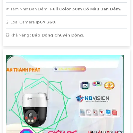
🔦 Tầm Nhìn Ban Đêm :
Full Color 30m Có Màu Ban Ðêm.
🤹 Loại Camera
Ip67 360.
️💮 Khả Năng :
Báo Động Chuyển Động.