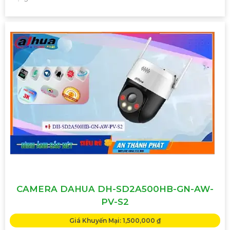
CAMERA DAHUA DH-SD2A500HB-GN-AW-
PV-S2
Giá Khuyến Mại: 1,500,000 ₫