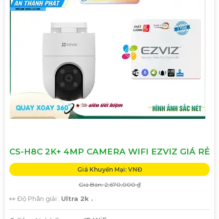
CS-H8C 2K+ 4MP CAMERA WIFI EZVIZ GIÁ RẺ
Giá Khuyến Mại: VNĐ
Giá Bán: 2,670,000 ₫
👀 Độ Phân giải :
Ultra 2k .