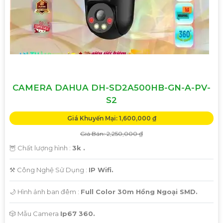
CAMERA DAHUA DH-SD2A500HB-GN-A-PV-
S2
Giá Khuyến Mại: 1,600,000 ₫
Giá Bán: 2,250,000 ₫
🦉 Chất lượng hình :
3k .
⚒ Công Nghệ Sử Dụng :
IP Wifi.
🌙 Hình ảnh ban đêm :
Full Color 30m Hồng Ngoại SMD.
🎲 Mẫu Camera
Ip67 360.