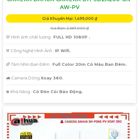
AW-PV
Giá Khuyến Mại: 1,499,000 ₫
Giá Bán: 2,667,000 ₫
💯 Hình ảnh chất lượng :
FULL HD 1080P .
⚒ Công Nghệ Hình Ảnh :
IP Wifi.
🌈 Tầm Nhìn Ban Đêm :
Full Color 20m Có Màu Ban Đêm.
🌧️ Camera Dòng
Xoay 360.
️♚ Khả Năng :
Có Đèn Còi Báo Động.