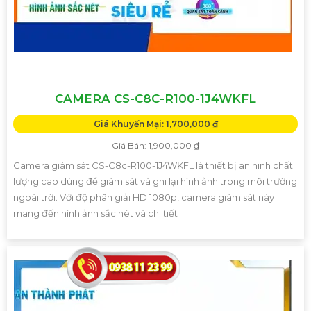
CAMERA CS-C8C-R100-1J4WKFL
Giá Khuyến Mại: 1,700,000 ₫
Giá Bán: 1,900,000 ₫
Camera giám sát CS-C8c-R100-1J4WKFL là thiết bị an ninh chất
lượng cao dùng để giám sát và ghi lại hình ảnh trong môi trường
ngoài trời. Với độ phân giải HD 1080p, camera giám sát này
mang đến hình ảnh sắc nét và chi tiết