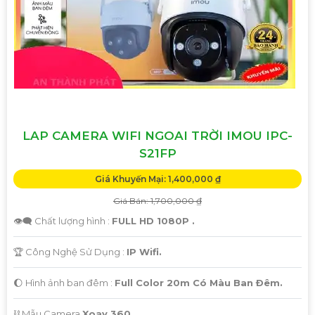
LAP CAMERA WIFI NGOAI TRỜI IMOU IPC-
S21FP
'
Giá Khuyến Mại: 1,400,000 ₫
Giá Bán: 1,700,000 ₫
👁️‍🗨 Chất lượng hình :
FULL HD 1080P .
🏆 Công Nghệ Sử Dụng :
IP Wifi.
🌔 Hình ảnh ban đêm :
Full Color 20m Có Màu Ban Ðêm.
⛓ Mẫu Camera
Xoay 360.