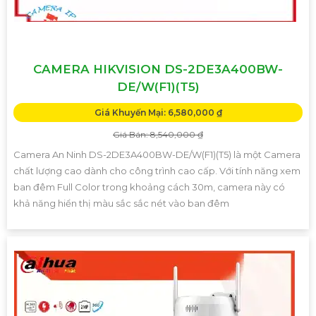
CAMERA HIKVISION DS-2DE3A400BW-
DE/W(F1)(T5)
Giá Khuyến Mại: 6,580,000 ₫
Giá Bán: 8,540,000 ₫
Camera An Ninh DS-2DE3A400BW-DE/W(F1)(T5) là một Camera
chất lượng cao dành cho công trình cao cấp. Với tính năng xem
ban đêm Full Color trong khoảng cách 30m, camera này có
khả năng hiển thị màu sắc sắc nét vào ban đêm