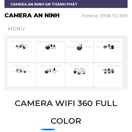
CAMERA AN NINH AN THÀNH PHÁT
CAMERA AN NINH
Hotline 0938.112.399
MENU
Camera Imou
Camera Imou 360
Camera Wifi
Camera Chống
Nhụa Nhẹ
Imou Ngoài Trời
Xâm Nhập Imou
Camera Có
Camera Chuẩn
Camera Zoom
Camera 360 Báo
DWDR Imou
Onvif Imou
12X
Động
CAMERA WIFI 360 FULL
COLOR