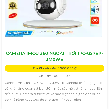
CAMERA IMOU 360 NGOÀI TRỜI IPC-GS7EP-
3M0WE
Giá Khuyến Mại: 1,700,000 ₫
Giá Bán: 2,000,000 ₫
Camera An Ninh IPC-GS7EP-3M0WE là Camera chất lượng cao
với khả năng quan sát ban đêm màu sắc, hỗ trợ hồng ngoại lên
đến 30m. Camera được thiết kế đặc biệt cho dự án dân dụng,
có khả năng xoay 360 độ cho góc nhìn toàn diện