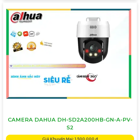
CAMERA DAHUA DH-SD2A200HB-GN-A-PV-
S2
Giá Khuyến Mại: 1,500,000 ₫