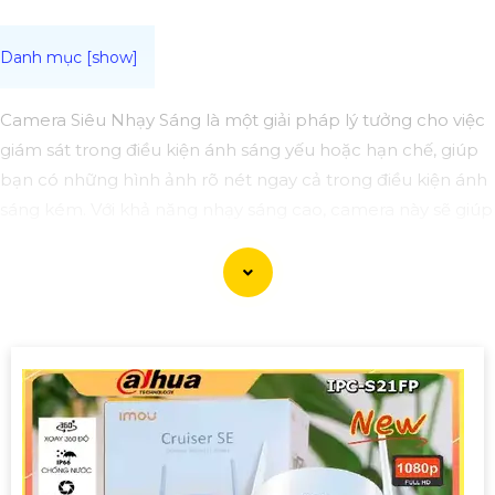
Camera Siêu Nhạy Sáng là một giải pháp lý tưởng cho việc
giám sát trong điều kiện ánh sáng yếu hoặc hạn chế, giúp
bạn có những hình ảnh rõ nét ngay cả trong điều kiện ánh
sáng kém. Với khả năng nhạy sáng cao, camera này sẽ giúp
bạn quan sát và ghi lại mọi diễn biến một cách chi tiết và
chính xác.
Camera Siêu Nhạy Sáng là một lựa chọn phù hợp cho việc
giám sát an ninh trong các khu vực yêu cầu sự rõ ràng chi
tiết trong hình ảnh vào điều kiện ánh sáng yếu. Hãy đầu tư
vào cameđể bảo vệ và giám sát an ninh hiệu quả hơn.