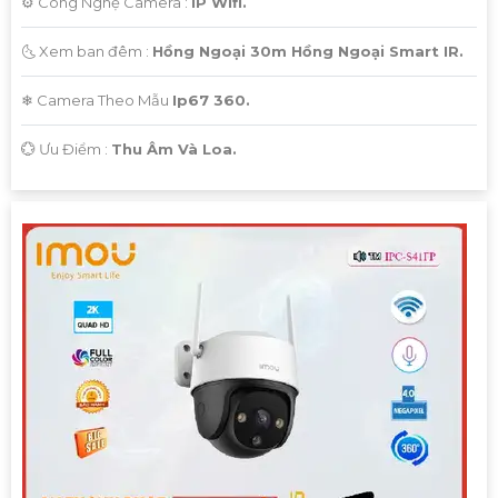
⚙ Công Nghệ Camera :
IP Wifi.
🌜 Xem ban đêm :
Hồng Ngoại 30m Hồng Ngoại Smart IR.
❄ Camera Theo Mẫu
Ip67 360.
️💮 Ưu Điểm :
Thu Âm Và Loa.