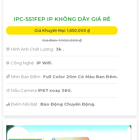
IPC-S51FEP IP KHÔNG DÂY GIÁ RẺ
Giá Khuyến Mại: 1,650,000 ₫
Giá Bán: 1,900,000 ₫
💯 Hình Ành Chất Lượng :
3k .
⚙ Công Nghệ :
IP Wifi.
🌈 Nhìn Ban Đêm :
Full Color 20m Có Màu Ban Ðêm.
🎨 Mẫu Camera
IP67 xoay 360.
️🛃 Điểm Nỗi Bật :
Báo Động Chuyển Động.