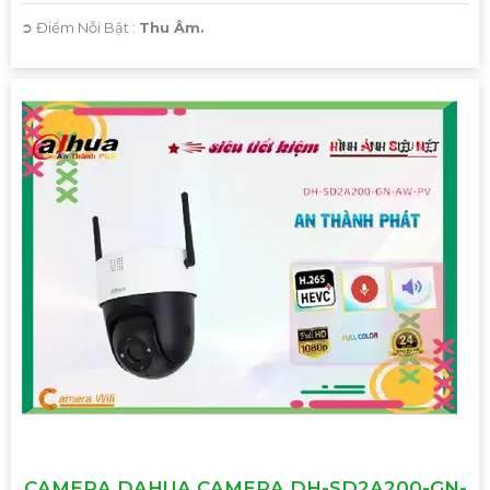
️➲ Điểm Nỗi Bật :
Thu Âm.
CAMERA DAHUA CAMERA DH-SD2A200-GN-