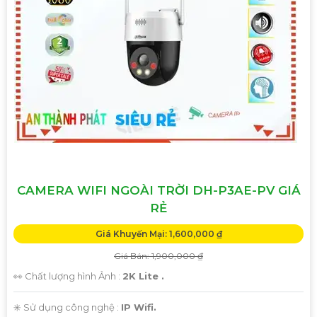
CAMERA WIFI NGOÀI TRỜI DH-P3AE-PV GIÁ
RẺ
Giá Khuyến Mại: 1,600,000 ₫
Giá Bán: 1,900,000 ₫
👀 Chất lượng hình Ảnh :
2K Lite .
✳️ Sử dụng công nghệ :
IP Wifi.