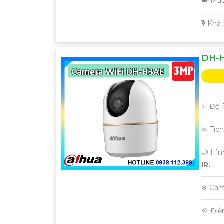
👑 Mẫ
️🎙 Kh
DH-H
✨ Độ P
⚛️ Tíc
🌙 Hì
IR.
❄ Cam
️💠 Đi