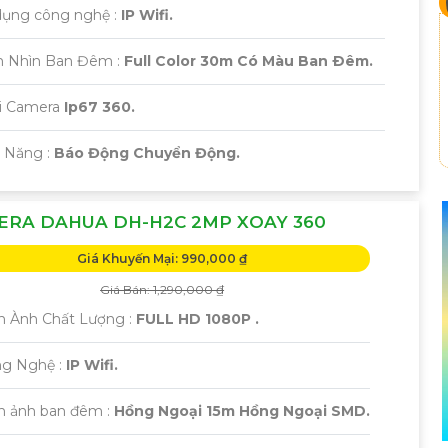
dụng công nghệ :
IP Wifi.
m Nhìn Ban Đêm :
Full Color 30m Có Màu Ban Ðêm.
ại Camera
Ip67 360.
ả Năng :
Báo Động Chuyển Động.
ERA DAHUA DH-H2C 2MP XOAY 360
Giá Khuyến Mại: 990,000 ₫
Giá Bán: 1,290,000 ₫
h Ành Chất Lượng :
FULL HD 1080P .
ng Nghệ :
IP Wifi.
nh ảnh ban đêm :
Hồng Ngoại 15m Hồng Ngoại SMD.