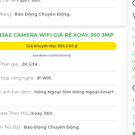
u Camera
Ip67 360.
ả Năng :
Báo Động Chuyển Động.
L
3AE CAMERA WIFI GIÁ RẺ XOAY 360 3MP
c
T
Giá Khuyến Mại: 950,000 ₫
Q
Giá Bán: 1,200,000 ₫
r
hân giải :
2K Lite .
W
C
h hợp công nghệ :
IP Wifi.
nh ảnh ban đêm :
Hồng Ngoại 10m Hồng Ngoại Smart
T
C
era Theo Mẫu
Xoay 360.
D
T
ểm Nỗi Bật :
Báo Động Chuyển Động.