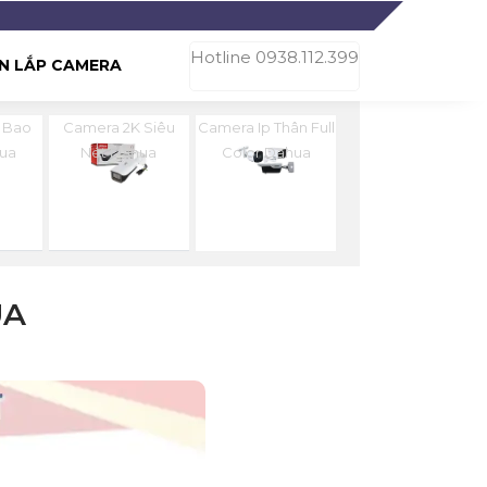
Hotline 0938.112.399
N LẮP CAMERA
 Bao
Camera 2K Siêu
Camera Ip Thân Full
ua
Nét Dahua
Color Dahua
UA