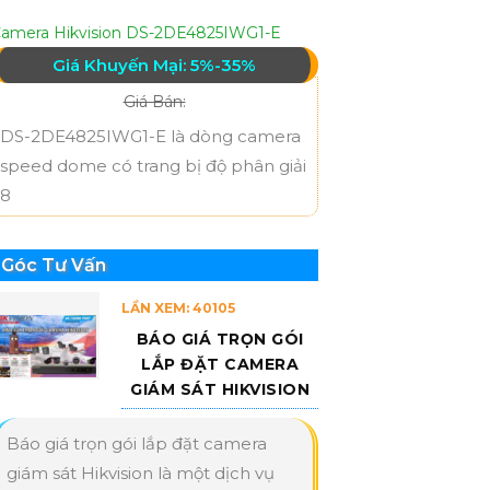
amera Hikvision DS-2DE4825IWG1-E
Giá Khuyến Mại: 5%-35%
Giá Bán:
DS-2DE4825IWG1-E là dòng camera
speed dome có trang bị độ phân giải
8
Góc Tư Vấn
LẦN XEM: 40105
BÁO GIÁ TRỌN GÓI
LẮP ĐẶT CAMERA
GIÁM SÁT HIKVISION
Báo giá trọn gói lắp đặt camera
giám sát Hikvision là một dịch vụ