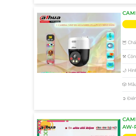
CAM
🦉 Chấ
'
⚒ Côn
🌙 Hì
🎲 Mẫ
️➲ Điể
CAM
AW-