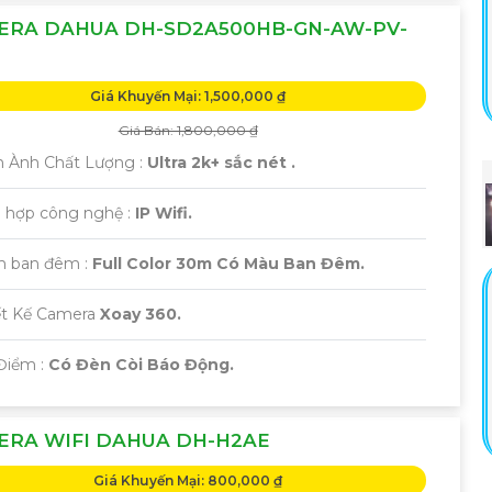
ERA DAHUA DH-SD2A500HB-GN-AW-PV-
Giá Khuyến Mại: 1,500,000 ₫
Giá Bán: 1,800,000 ₫
h Ành Chất Lượng :
Ultra 2k+ sắc nét .
h hợp công nghệ :
IP Wifi.
m ban đêm :
Full Color 30m Có Màu Ban Đêm.
ết Kế Camera
Xoay 360.
Điểm :
Có Đèn Còi Báo Động.
ERA WIFI DAHUA DH-H2AE
Giá Khuyến Mại: 800,000 ₫