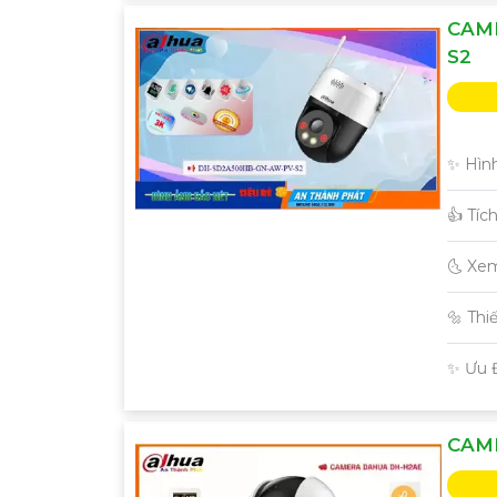
CAM
S2
✨ Hìn
👍 Tíc
🌜 Xe
🔩 Thi
️✨ Ưu 
CAM