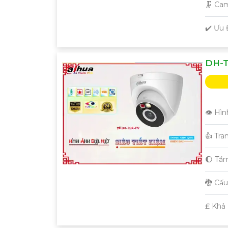
🗜️ C
️✔️ Ưu
DH-T
👁 Hìn
👍 Tra
🌔 Tầ
🐉️ Cấ
️₤ Khả