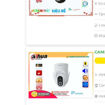
✳️ Sử 
🔦 Tầ
🤹 Lo
️💮 Kh
CAM
🔆 Hìn
🏆 Cô
🔴 Hì