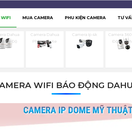
WIFI
MUA CAMERA
PHU KIỆN CAMERA
TƯ VẤ
era Dahua
Camera Dahua
Camera Ip 4k
Camera 360
y 360 Độ
Phân Biệt Xe
Dahua
Động Dah
AMERA WIFI BÁO ĐỘNG DAH