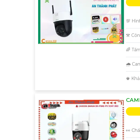
💯 Hìn
⚒ Côn
🌈 Tầ
🌧️ C
️♚ Khả
CAME
👀 Chấ