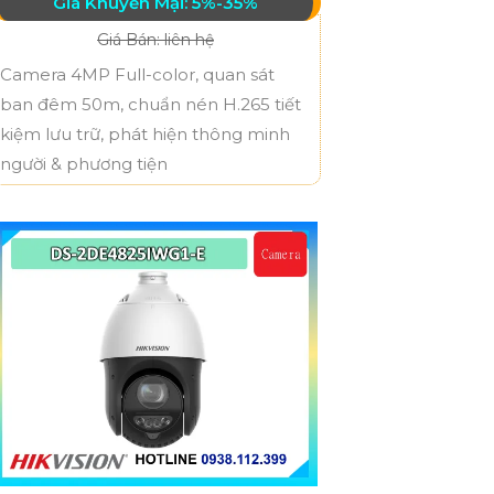
Giá Khuyến Mại: 5%-35%
Giá Bán: liên hệ
Camera 4MP Full-color, quan sát
ban đêm 50m, chuẩn nén H.265 tiết
kiệm lưu trữ, phát hiện thông minh
người & phương tiện