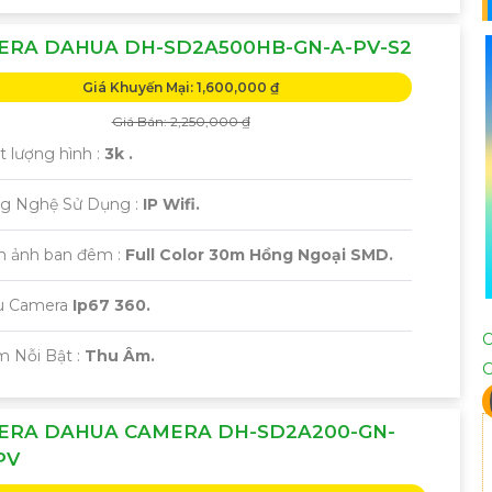
ERA DAHUA DH-SD2A500HB-GN-A-PV-S2
Giá Khuyến Mại: 1,600,000 ₫
Giá Bán: 2,250,000 ₫
t lượng hình :
3k .
g Nghệ Sử Dụng :
IP Wifi.
nh ảnh ban đêm :
Full Color 30m Hồng Ngoại SMD.
u Camera
Ip67 360.
m Nỗi Bật :
Thu Âm.
ERA DAHUA CAMERA DH-SD2A200-GN-
PV