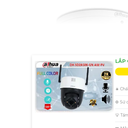
LẮP 
☀️ Chấ
⚙ Sử 
💡 Tầ