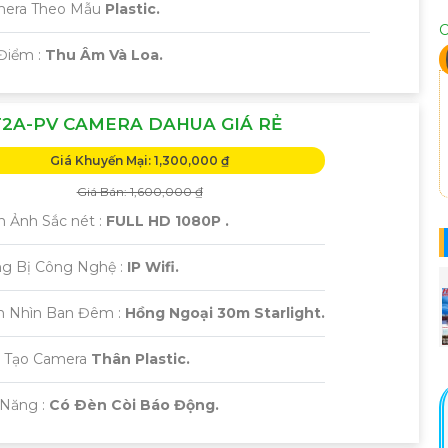
amera Theo Mẫu
Plastic.
C
 Điểm :
Thu Âm Và Loa.
2A-PV CAMERA DAHUA GIÁ RẺ
Giá Khuyến Mại: 1,300,000 ₫
Giá Bán: 1,600,000 ₫
h Ảnh Sắc nét :
FULL HD 1080P .
ng Bị Công Nghệ :
IP Wifi.
m Nhìn Ban Đêm :
Hồng Ngoại 30m Starlight.
u Tạo Camera
Thân Plastic.
 Năng :
Có Ðèn Còi Báo Động.