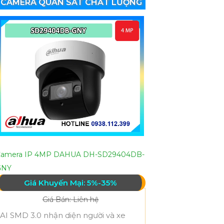
CAMERA QUAN SÁT CHẤT LƯỢNG
Camera IP 4MP DAHUA DH-SD29404DB-
GNY
Giá Khuyến Mại: 5%-35%
Giá Bán: Liên hệ
AI SMD 3.0 nhận diện người và xe