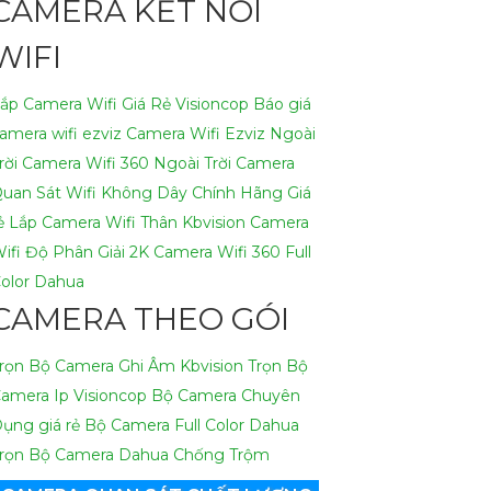
CAMERA KẾT NỐI
WIFI
ắp Camera Wifi Giá Rẻ Visioncop
Báo giá
amera wifi ezviz
Camera Wifi Ezviz Ngoài
rời
Camera Wifi 360 Ngoài Trời
Camera
uan Sát Wifi Không Dây Chính Hãng Giá
ẻ
Lắp Camera Wifi Thân Kbvision
Camera
ifi Độ Phân Giải 2K
Camera Wifi 360 Full
olor Dahua
CAMERA THEO GÓI
rọn Bộ Camera Ghi Âm Kbvision
Trọn Bộ
amera Ip Visioncop
Bộ Camera Chuyên
ụng giá rẻ
Bộ Camera Full Color Dahua
rọn Bộ Camera Dahua Chống Trộm