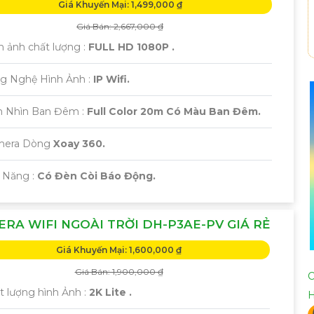
Giá Khuyến Mại: 1,499,000 ₫
Giá Bán: 2,667,000 ₫
h ảnh chất lượng :
FULL HD 1080P .
g Nghệ Hình Ảnh :
IP Wifi.
m Nhìn Ban Đêm :
Full Color 20m Có Màu Ban Đêm.
amera Dòng
Xoay 360.
 Năng :
Có Đèn Còi Báo Động.
RA WIFI NGOÀI TRỜI DH-P3AE-PV GIÁ RẺ
Giá Khuyến Mại: 1,600,000 ₫
Giá Bán: 1,900,000 ₫
C
t lượng hình Ảnh :
2K Lite .