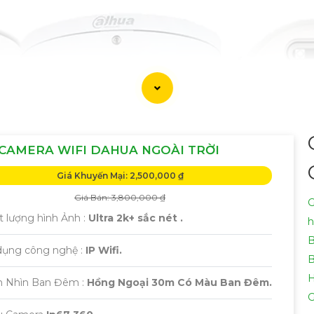
CAMERA WIFI DAHUA NGOÀI TRỜI
Giá Khuyến Mại: 2,500,000 ₫
Giá Bán: 3,800,000 ₫
G
t lượng hình Ảnh :
Ultra 2k+ sắc nét .
h
B
dụng công nghệ :
IP Wifi.
B
H
m Nhìn Ban Đêm :
Hồng Ngoại 30m Có Màu Ban Đêm.
G