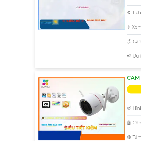
⚙ Tíc
❈ Xem
🕉️ Ca
️📢 Ưu
CAME
💯 Hìn
🤖️ Cô
🔴 Tầ