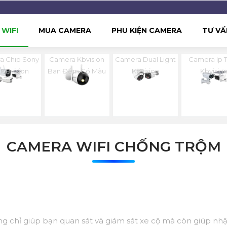
WIFI
MUA CAMERA
PHU KIỆN CAMERA
TƯ VẤ
a Chip Sony
Camera Kbvision
Camera Dual Light
Camera Ip 
 KBvision
Ban Đêm Có Màu
Kbvision
Kbvisio
CAMERA WIFI CHỐNG TRỘM
 chỉ giúp bạn quan sát và giám sát xe cộ mà còn giúp nhận 