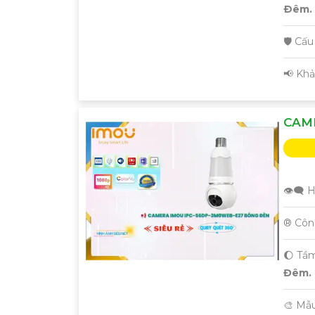
Ðêm.
🛡 Cấ
️📢 Kh
CAM
👁️‍🗨
®️ Cô
🌔 Tầ
Đêm.
🎨 Mẫ