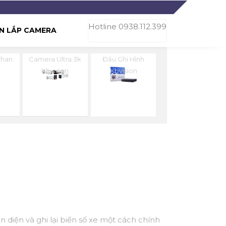
Hotline 0938.112.399
N LẮP CAMERA
Than
Camera Ultra 3k
Đầu Ghi Hình
n
Kbvision
Kbvision
diện và ghi lại biển số xe một cách chính