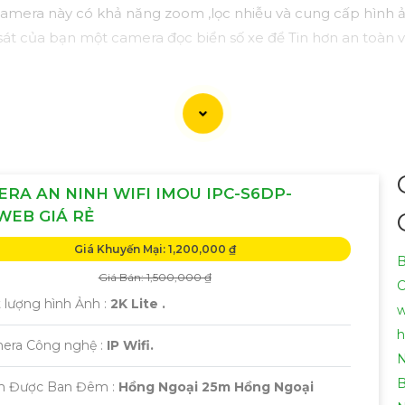
 camera này có khả năng zoom ,lọc nhiễu và cung cấp hình 
sát của bạn một camera đọc biển số xe để Tin hơn an toàn v
RA AN NINH WIFI IMOU IPC-S6DP-
WEB GIÁ RẺ
Giá Khuyến Mại: 1,200,000 ₫
B
Giá Bán: 1,500,000 ₫
C
t lượng hình Ảnh :
2K Lite .
w
h
mera Công nghệ :
IP Wifi.
N
B
m Được Ban Đêm :
Hồng Ngoại 25m Hồng Ngoại