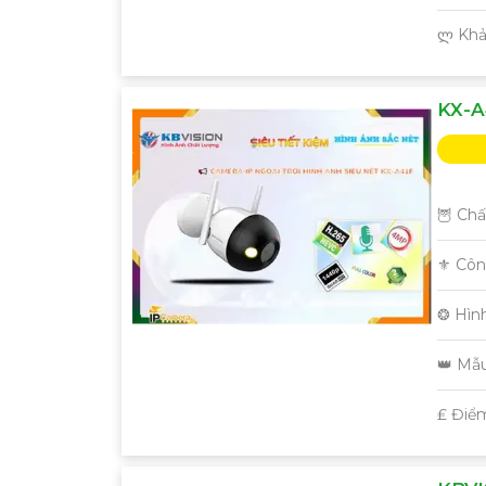
️ლ Kh
KX-A
🦉 Chấ
⚜️ Cô
❂ Hìn
👑 Mẫ
️₤ Điể