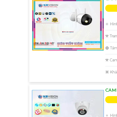
🔆 Hìn
⚒ Tra
🔴 Tầ
⚒ Cam
️⌘ Kh
CAM
🔅 Hìn