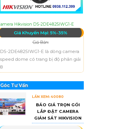
amera Hikvision DS-2DE4825IWG1-E
Giá Khuyến Mại: 5%-35%
Giá Bán:
DS-2DE4825IWG1-E là dòng camera
speed dome có trang bị độ phân giải
8
Góc Tư Vấn
LẦN XEM: 40080
BÁO GIÁ TRỌN GÓI
LẮP ĐẶT CAMERA
GIÁM SÁT HIKVISION