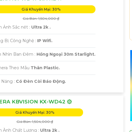
Giá Khuyến Mại: 30%
Giá Bán: 1,504,000 ₫
h Ảnh Sắc nét :
Ultra 2k .
ng Bị Công Nghệ :
IP Wifi.
m Nhìn Ban Đêm :
Hồng Ngoại 30m Starlight.
era Theo Mẫu
Thân Plastic.
ả Năng :
Có Ðèn Còi Báo Động.
ERA KBVISION KX-WD42 ۞
Giá Khuyến Mại: 30%
Giá Bán: 1,504,000 ₫
h Ành Chất Lượng :
Ultra 2k .
C