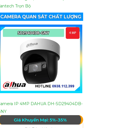
antech Trọn Bộ
CAMERA QUAN SÁT CHẤT LƯỢNG
Camera IP 4MP DAHUA DH-SD29404DB-
GNY
Giá Khuyến Mại: 5%-35%