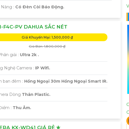
V
ả Năng :
Có Ðèn Còi Báo Động.
-F4C-PV DAHUA SẮC NÉT
Giá Khuyến Mại: 1,500,000 ₫
Giá Bán: 1,800,000 ₫
Phân giải :
Ultra 2k .
ng Nghệ Camera :
IP Wifi.
m ban đêm :
Hồng Ngoại 30m Hồng Ngoại Smart IR.
amera Dòng
Thân Plastic.
Điểm :
Thu Âm.
RA KX-WD41 GIÁ RẺ ✮