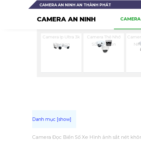
CAMERA AN NINH AN THÀNH PHÁT
CAMERA AN NINH
CAMERA 
Camera Ip Ultra 3k
Camera Thẻ Nhớ
Camer
Kbvision
SD Kbvision
NIR
Camera Đọc Biển Số Xe Hình ảnh sắt nét không