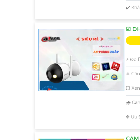
️✔️ Kh
☑ DH
️⚡ Độ 
⚛️ Cô
💥 Xe
🌧️ C
️✤ Ưu 
CAME