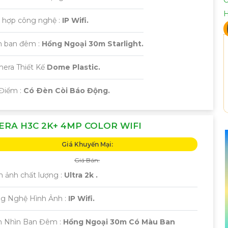
h hợp công nghệ :
IP Wifi.
 ban đêm :
Hồng Ngoại 30m Starlight.
mera Thiết Kế
Dome Plastic.
 Điểm :
Có Ðèn Còi Báo Động.
RA H3C 2K+ 4MP COLOR WIFI
Giá Khuyến Mại:
Giá Bán:
h ảnh chất lượng :
Ultra 2k .
ng Nghệ Hình Ảnh :
IP Wifi.
m Nhìn Ban Đêm :
Hồng Ngoại 30m Có Màu Ban