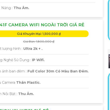
ả Năng :
Thu Âm.
41F CAMERA WIFI NGOÀI TRỜI GIÁ RẺ
Giá Khuyến Mại: 1,500,000 ₫
Giá Bán: 1,800,000 ₫
t lượng hình :
Ultra 2k + .
ng Nghệ Sử Dụng :
IP Wifi.
h ảnh ban đêm :
Full Color 30m Có Màu Ban Ðêm.
u Camera
Thân Plastic.
m Nỗi Bật :
Thu Âm.