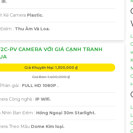
N
IR.
ết Kế Camera
Plastic.
 Điểm :
Thu Âm Và Loa.
L
C
2C-PV CAMERA VỚI GIÁ CẠNH TRANH
w
UA
K
Giá Khuyến Mại: 1,300,000 ₫
N
C
Giá Bán: 1,400,000 ₫
H
Phân giải :
FULL HD 1080P .
era Công nghệ :
IP Wifi.
L
 Nhìn Ban Đêm :
Hồng Ngoại 30m Starlight.
L
C
era Theo Mẫu
Dome Kim loại.
C