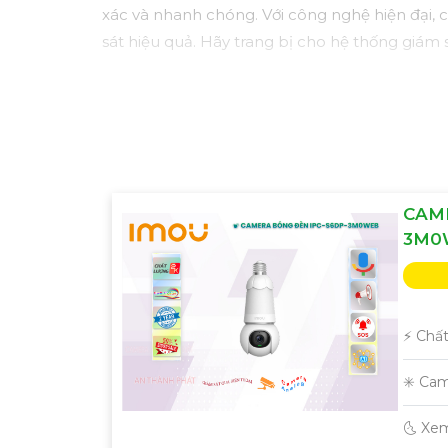
xác và nhanh chóng. Với công nghệ hiện đại,
sát hiệu quả. Hãy trang bị cho hệ thống giám 
CAME
3M0
️⚡ Chấ
✳️ Ca
🌜 Xe