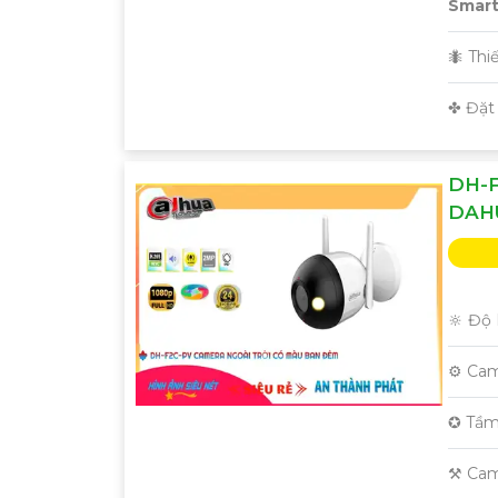
Smart 
🐜 Thi
️✤ Đặt
'
DH-F
DAH
🔆 Độ 
⚙ Cam
✪ Tầm
⚒ Cam