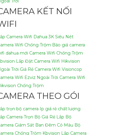
goài Trời
CAMERA KẾT NỐI
WIFI
ắp Camera Wifi Dahua 3K Siêu Nét
amera Wifi Chống Trộm
Báo giá camera
ifi dahua mới
Camera Wifi Chống Trộm
bvision
Lắp Đặt Camera Wifi Hikvision
goài Trời Giá Rẻ
Camera Wifi Visioncop
amera Wifi Ezviz Ngoài Trời
Camera Wifi
ikvision Chống Trộm
CAMERA THEO GÓI
ắp trọn bộ camera Ip giá rẻ chất lượng
ắp Camera Trọn Bộ Giá Rẻ
Lắp Bộ
amera Giám Sát Ban Đêm Có Màu
Bộ
amera Chống Trộm Kbvision
Lắp Camera