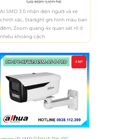
Giá Bán: Liên hệ
AI SMD 3.0 nhận diện người và xe
chính xác, Starlight ghi hình màu ban
đêm, Zoom quang 4x quan sát rõ ở
nhiều khoảng cách
amera IP 4MP DAHUA DH-IPC-