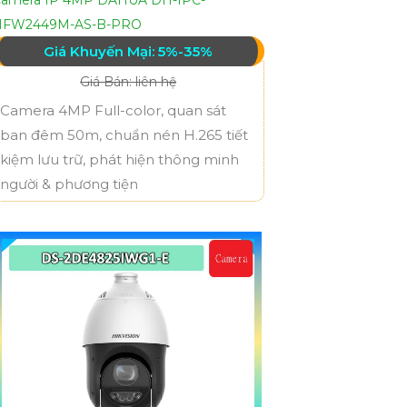
HFW2449M-AS-B-PRO
Giá Khuyến Mại: 5%-35%
Giá Bán: liên hệ
Camera 4MP Full-color, quan sát
ban đêm 50m, chuẩn nén H.265 tiết
kiệm lưu trữ, phát hiện thông minh
người & phương tiện