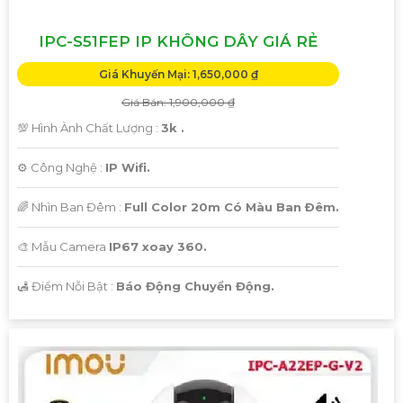
IPC-S51FEP IP KHÔNG DÂY GIÁ RẺ
Giá Khuyến Mại: 1,650,000 ₫
Giá Bán: 1,900,000 ₫
💯 Hình Ành Chất Lượng :
3k .
⚙ Công Nghệ :
IP Wifi.
🌈 Nhìn Ban Đêm :
Full Color 20m Có Màu Ban Ðêm.
🎨 Mẫu Camera
IP67 xoay 360.
️🛃 Điểm Nỗi Bật :
Báo Động Chuyển Động.