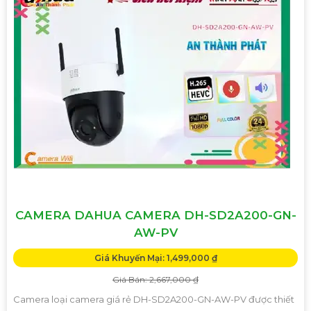
CAMERA DAHUA CAMERA DH-SD2A200-GN-
AW-PV
Giá Khuyến Mại: 1,499,000 ₫
Giá Bán: 2,667,000 ₫
Camera loại camera giá rẻ DH-SD2A200-GN-AW-PV được thiết