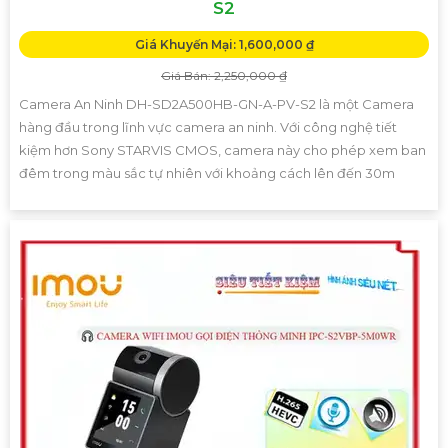
S2
Giá Khuyến Mại: 1,600,000 ₫
Giá Bán: 2,250,000 ₫
Camera An Ninh DH-SD2A500HB-GN-A-PV-S2 là một Camera
hàng đầu trong lĩnh vực camera an ninh. Với công nghệ tiết
kiệm hơn Sony STARVIS CMOS, camera này cho phép xem ban
đêm trong màu sắc tự nhiên với khoảng cách lên đến 30m