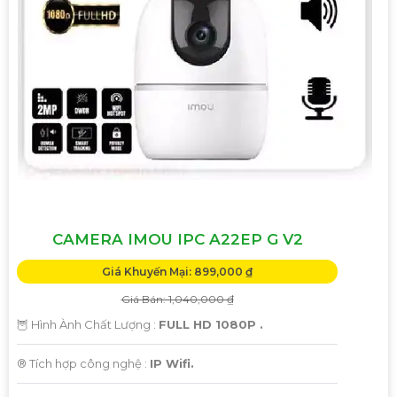
CAMERA IMOU IPC A22EP G V2
Giá Khuyến Mại: 899,000 ₫
Giá Bán: 1,040,000 ₫
🦉 Hình Ành Chất Lượng :
FULL HD 1080P .
®️ Tích hợp công nghệ :
IP Wifi.