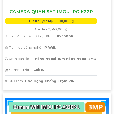
CAMERA QUAN SAT IMOU IPC-K22P
Giá Khuyến Mại: 1,100,000 ₫
Giá Bán: 2,860,000 ₫
🔅 Hình Ành Chất Lượng :
FULL HD 1080P .
👍 Tích hợp công nghệ :
IP Wifi.
🌜 Xem ban đêm :
Hồng Ngoại 10m Hồng Ngoại SMD.
🌧️ Camera Dòng
Cube.
️♚ Ưu Điểm :
Báo Động Chống Trộm PIR.