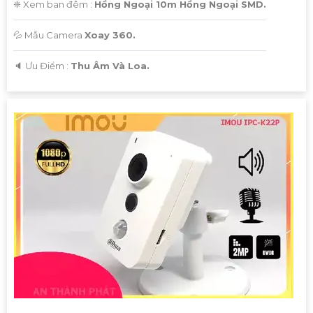
❈ Xem ban đêm :
Hồng Ngoại 10m Hồng Ngoại SMD.
💦 Mẫu Camera
Xoay 360.
️🔈 Ưu Điểm :
Thu Âm Và Loa.