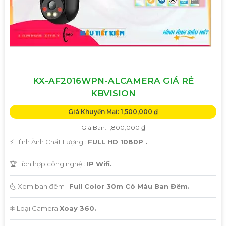
KX-AF2016WPN-ALCAMERA GIÁ RẺ
KBVISION
Giá Khuyến Mại: 1,500,000 ₫
Giá Bán: 1,800,000 ₫
️⚡ Hình Ành Chất Lượng :
FULL HD 1080P .
🏆 Tích hợp công nghệ :
IP Wifi.
🌜 Xem ban đêm :
Full Color 30m Có Màu Ban Đêm.
❄ Loại Camera
Xoay 360.