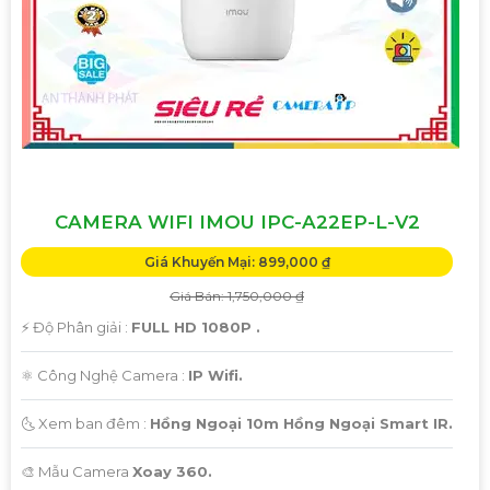
CAMERA WIFI IMOU IPC-A22EP-L-V2
Giá Khuyến Mại: 899,000 ₫
Giá Bán: 1,750,000 ₫
️⚡ Độ Phân giải :
FULL HD 1080P .
⚛️ Công Nghệ Camera :
IP Wifi.
🌜 Xem ban đêm :
Hồng Ngoại 10m Hồng Ngoại Smart IR.
🎨 Mẫu Camera
Xoay 360.