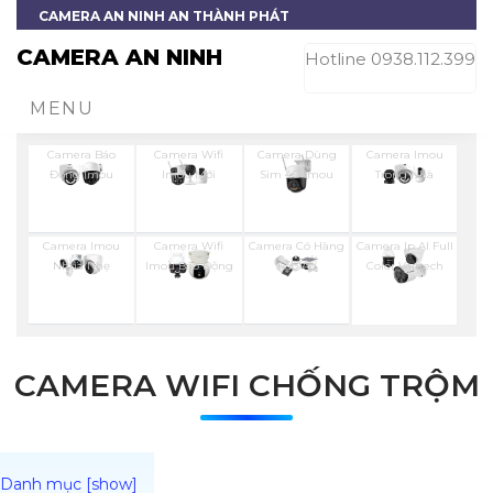
CAMERA AN NINH AN THÀNH PHÁT
CAMERA AN NINH
Hotline 0938.112.399
MENU
Camera Báo
Camera Wifi
Camera Dùng
Camera Imou
Động Imou
Imou Mới
Sim 4G Imou
Trong Nhà
Camera Imou
Camera Wifi
Camera Có Hàng
Camera Ip AI Full
Nhụa Nhẹ
Imou Báo Động
Rào Ảo
Color Vantech
CAMERA WIFI CHỐNG TRỘM