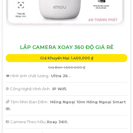
'
LẮP CAMERA XOAY 360 ĐỘ GIÁ RẺ
Giá Khuyến Mại: 1,400,000 ₫
Giá Bán: 1,500,000 ₫
👁 Hình ảnh chất lượng :
Ultra 2k .
®️ Công Nghệ Hình Ảnh :
IP Wifi.
🌈 Tầm Nhìn Ban Đêm :
Hồng Ngoại 10m Hồng Ngoại Smart
IR.
🎼️ Camera Theo Mẫu
Xoay 360.