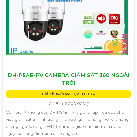
DH-P5AE-PV CAMERA GIÁM SÁT 360 NGOÀI
TRỜI
Giá Khuyến Mại: 1,599,000 ₫
Giá Bán: 2,000,000 ₫
Camera IP không dây DH-P5AE-PV là giải pháp hiệu quả cho
việc giám sát an ninh trong nhà, xưởng, kho hàng. Với khả năng
chống ngược sáng DWDR, camera giúp cho hình ảnh rõ nét
ngay cả trong điều kiện ánh sáng yếu