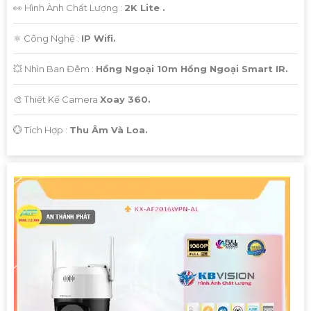
👀 Hình Ành Chất Lượng :
2K Lite .
⚛️ Công Nghệ :
IP Wifi.
💥 Nhìn Ban Đêm :
Hồng Ngoại 10m Hồng Ngoại Smart IR.
🎨 Thiết Kế Camera
Xoay 360.
️💮 Tích Hợp :
Thu Âm Và Loa.