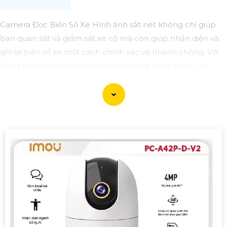
Camera Đọc Biển Số Xe Hình ảnh sắt nét không chỉ giúp
bạn quan sát và giám sát xe cộ mà còn giúp nhận diện và
ghi lại biển số xe một cách chính xác và nhanh chóng. Với
công nghệ hiện đại, camera này có khả năng zoom ,lọc
nhiễu và cung cấp hình ảnh rõ nét giúp tăng cường an
ninh và giám sát hiệu quả. Hãy trang bị cho hệ thống giám
sát của bạn một camera đọc biển số xe để Tin hơn an toàn
và an ninh.