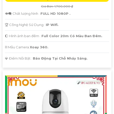
Giá Bán: 1,700,000 ₫
👁️‍🗨 Chất lượng hình :
FULL HD 1080P .
🏆 Công Nghệ Sử Dụng :
IP Wifi.
🌔 Hình ảnh ban đêm :
Full Color 20m Có Màu Ban Ðêm.
⛓ Mẫu Camera
Xoay 360.
️💎 Điểm Nỗi Bật :
Báo Động Tại Chỗ Nháy Sáng.