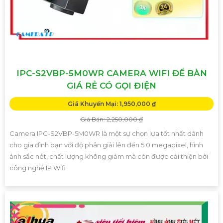
IPC-S2VBP-5M0WR CAMERA WIFI ĐỂ BÀN
GIÁ RẺ CÓ GỌI ĐIỆN
Giá Khuyến Mại: 1,950,000 ₫
Giá Bán: 2,250,000 ₫
Camera IPC-S2VBP-5M0WR là một sự chọn lựa tốt nhất dành
cho gia đình bạn với độ phân giải lên đến 5.0 megapixel, hình
ảnh sắc nét, chất lượng không giảm mà còn được cải thiện bởi
công nghệ IP Wifi