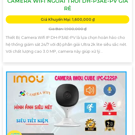
CAMERA WIFI NGOÀI TRỜI DH-P3AE-PV GIÁ
RẺ
Giá Khuyến Mại: 1,600,000 ₫
Giá Bán: 1,900,000 ₫
Thiết Bị Camera Wifi IP DH-P3AE-PV là lựa chọn hoàn hảo cho
hệ thống giám sát 24/7 với độ phân giải Ultra 2k lite siêu sắc nét.
Với chất lượng cao 3.0 MP, camera này giúp xử lý...