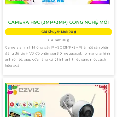
CAMERA H9C (3MP+3MP) CÔNG NGHỆ MỚI
Giá Khuyến Mại: 00 ₫
Giá Bán: 00 ₫
Camera an ninh không dây IP H9C (3MP+3MP) là một sản phẩm
đáng để lưu ý. Với độ phân giải 3.0 megapixel, nó mang lại hình
ảnh rõ nét, giúp cửa hàng xử lý hình ảnh thiếu sáng một cách
hiệu quả