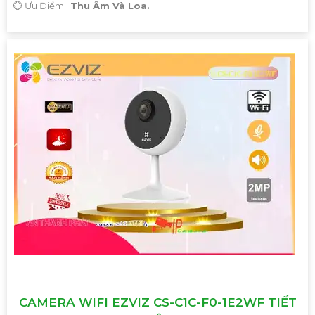
️💮 Ưu Điểm :
Thu Âm Và Loa.
CAMERA WIFI EZVIZ CS-C1C-F0-1E2WF TIẾT