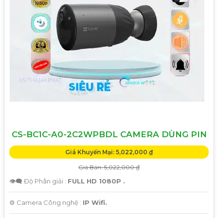
CS-BC1C-A0-2C2WPBDL CAMERA DÙNG PIN
Giá Khuyến Mại: 5,022,000 ₫
Giá Bán: 5,022,000 ₫
👁️‍🗨 Độ Phân giải :
FULL HD 1080P .
⚙ Camera Công nghệ :
IP Wifi.