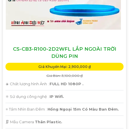
CS-CB3-R100-2D2WFL LẮP NGOÀI TRỜI
DÙNG PIN
Giá Khuyến Mại: 2,900,000 ₫
Giá Bán: 3,100,000 ₫
☀️ Chất lượng hình Ảnh :
FULL HD 1080P .
⚛️ Sử dụng công nghệ :
IP Wifi.
⭐ Tầm Nhìn Ban Đêm :
Hồng Ngoại 15m Có Màu Ban Đêm.
🗜️ Mẫu Camera
Thân Plastic.