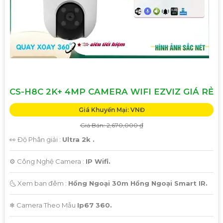
CS-H8C 2K+ 4MP CAMERA WIFI EZVIZ GIÁ RẺ
Giá Khuyến Mại: VNĐ
Giá Bán: 2,670,000 ₫
👀 Độ Phân giải :
Ultra 2k .
⚙ Công Nghệ Camera :
IP Wifi.
🌜 Xem ban đêm :
Hồng Ngoại 30m Hồng Ngoại Smart IR.
❄ Camera Theo Mẫu
Ip67 360.