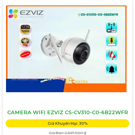
CAMERA WIFI EZVIZ CS-CV310-C0-6B22WFR
Giá Khuyến Mại: 30%
Giá Bán: 2,647,000 ₫