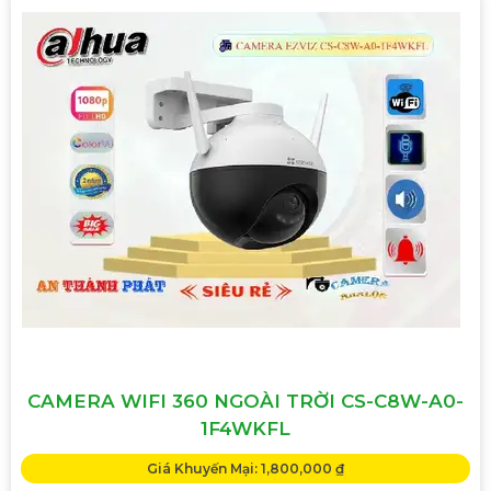
CAMERA WIFI 360 NGOÀI TRỜI CS-C8W-A0-
1F4WKFL
Giá Khuyến Mại: 1,800,000 ₫