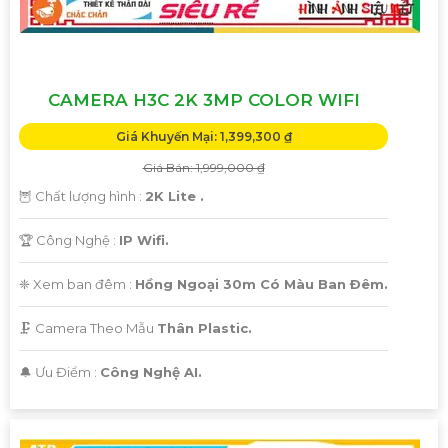
CAMERA H3C 2K 3MP COLOR WIFI
Giá Khuyến Mại: 1,399,300 ₫
Giá Bán: 1,999,000 ₫
🦉 Chất lượng hình :
2K Lite .
🏆 Công Nghệ :
IP Wifi.
❈ Xem ban đêm :
Hồng Ngoại 30m Có Màu Ban Ðêm.
🗜️ Camera Theo Mẫu
Thân Plastic.
️🔔 Ưu Điểm :
Công Nghệ AI.