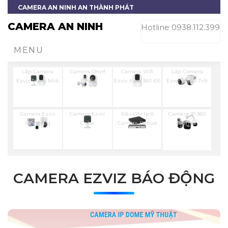
CAMERA AN NINH AN THÀNH PHÁT
CAMERA AN NINH
Hotline 0938.112.399
MENU
Lắp Camera
Camera Onvif
Camera Wifi
Lắp Camera
Ezviz Trong Nhà
Ezviz
Ezviz Xoay 360 Độ
Ezviz Ngoài Trời
Camera Ezviz
Camera Ezviz
Đầu Ghi Ip 8
Camera IP 360
Báo Động
Cube
Camera Dahua
Dahua
CAMERA EZVIZ BÁO ĐỘNG