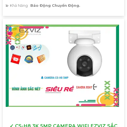
️💫 Khả Năng :
Báo Động Chuyển Động.
✓ CS-H8 3K 5MP CAMERA WIFI EZVIZ SẮC