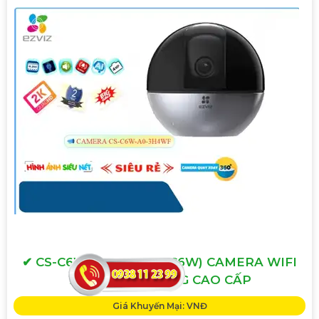
✔ CS-C6W-A0-3H4WF (C6W) CAMERA WIFI
EZVIZ CHỨC NĂNG CAO CẤP
Giá Khuyến Mại: VNĐ