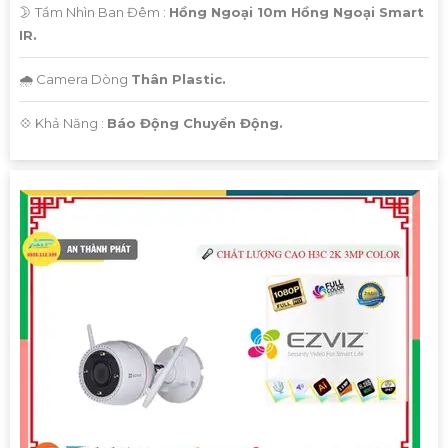
🌛 Tầm Nhìn Ban Đêm :
Hồng Ngoại 10m Hồng Ngoại Smart
IR.
🌧️ Camera Dòng
Thân Plastic.
️💠 Khả Năng :
Báo Động Chuyển Động.