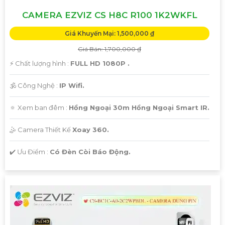
CAMERA EZVIZ CS H8C R100 1K2WKFL
Giá Khuyến Mại: 1,500,000 ₫
Giá Bán: 1,700,000 ₫
️⚡ Chất lượng hình :
FULL HD 1080P .
🕉️ Công Nghệ :
IP Wifi.
🔅 Xem ban đêm :
Hồng Ngoại 30m Hồng Ngoại Smart IR.
🤹 Camera Thiết Kế
Xoay 360.
️✔️ Ưu Điểm :
Có Đèn Còi Báo Động.