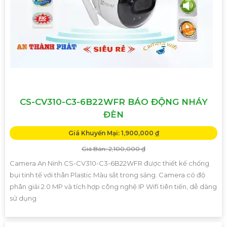
CS-CV310-C3-6B22WFR BÁO ĐỘNG NHÁY
ĐÈN
Giá Khuyến Mại: 1,900,000 ₫
Giá Bán: 2,100,000 ₫
Camera An Ninh CS-CV310-C3-6B22WFR được thiết kế chống
bụi tinh tế với thân Plastic Màu sắt trong sáng. Camera có độ
phân giải 2.0 MP và tích hợp công nghệ IP Wifi tiên tiến, dễ dàng
sử dụng