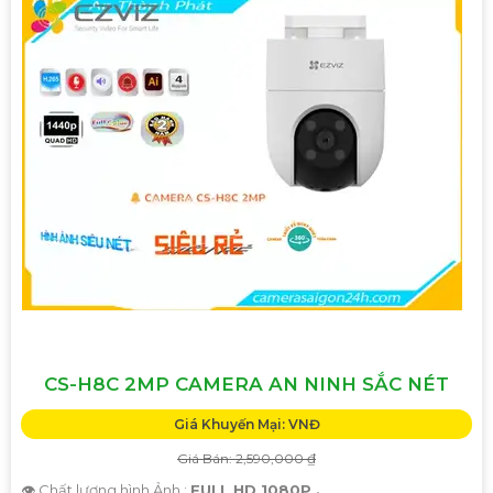
CS-H8C 2MP CAMERA AN NINH SẮC NÉT
Giá Khuyến Mại: VNĐ
Giá Bán: 2,590,000 ₫
👁 Chất lượng hình Ảnh :
FULL HD 1080P .