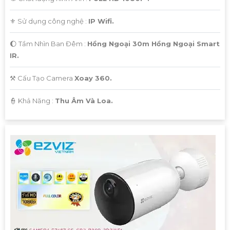
⚜️ Sử dụng công nghệ :
IP Wifi.
🌔 Tầm Nhìn Ban Đêm :
Hồng Ngoại 30m Hồng Ngoại Smart
IR.
⚒ Cấu Tạo Camera
Xoay 360.
️👮 Khả Năng :
Thu Âm Và Loa.