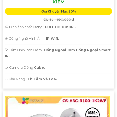
KIỆM
Giá Khuyến Mại: 30%
Giá Bán: 990,000 ₫
💯 Hình ảnh chất lượng :
FULL HD 1080P .
✳️ Công Nghệ Hình Ảnh :
IP Wifi.
💡 Tầm Nhìn Ban Đêm :
Hồng Ngoại 10m Hồng Ngoại Smart
IR.
🤹 Camera Dòng
Cube.
️⇝ Khả Năng :
Thu Âm Và Loa.