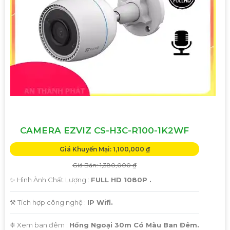
CAMERA EZVIZ CS-H3C-R100-1K2WF
Giá Khuyến Mại: 1,100,000 ₫
Giá Bán: 1,380,000 ₫
✨ Hình Ành Chất Lượng :
FULL HD 1080P .
⚒ Tích hợp công nghệ :
IP Wifi.
❈ Xem ban đêm :
Hồng Ngoại 30m Có Màu Ban Đêm.