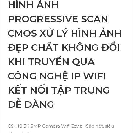
HÌNH ẢNH
PROGRESSIVE SCAN
CMOS XỬ LÝ HÌNH ẢNH
ĐẸP CHẤT KHÔNG ĐỔI
KHI TRUYỀN QUA
CÔNG NGHỆ IP WIFI
KẾT NỐI TẬP TRUNG
DỄ DÀNG
CS-H8 3K 5MP Camera Wifi Ezviz - Sắc nét, siêu