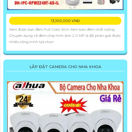
13,100,000 VNĐ
Xem được ban đêm Full Color 50m Xem ban đêm chất lượng
Chuyên dụng về đêm chip hình ảnh 2.0 MP là độ phân giải được
nhiều công trình lựa chọn
LẮP ĐẶT CAMERA CHO NHA KHOA