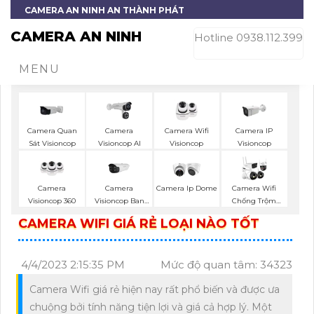
CAMERA AN NINH AN THÀNH PHÁT
CAMERA AN NINH
Hotline 0938.112.399
MENU
Camera Quan
Camera
Camera Wifi
Camera IP
Sát Visioncop
Visioncop Al
Visioncop
Visioncop
Camera
Camera
Camera Ip Dome
Camera Wifi
Visioncop 360
Visioncop Ban
Chống Trộm
Đêm Có Màu
Kbvision
CAMERA WIFI GIÁ RẺ LOẠI NÀO TỐT
4/4/2023 2:15:35 PM
Mức độ quan tâm: 34323
Camera Wifi giá rẻ hiện nay rất phổ biến và được ưa
chuộng bởi tính năng tiện lợi và giá cả hợp lý. Một