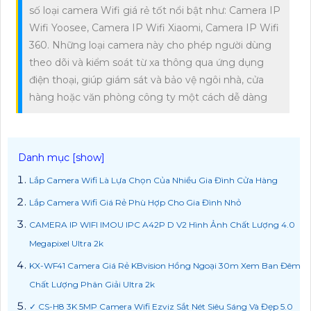
số loại camera Wifi giá rẻ tốt nổi bật như: Camera IP
Wifi Yoosee, Camera IP Wifi Xiaomi, Camera IP Wifi
360. Những loại camera này cho phép người dùng
theo dõi và kiểm soát từ xa thông qua ứng dụng
điện thoại, giúp giám sát và bảo vệ ngôi nhà, cửa
hàng hoặc văn phòng công ty một cách dễ dàng
Lắp Camera Wifi Là Lựa Chọn Của Nhiều Gia Đình Cửa Hàng
Lắp Camera Wifi Giá Rẻ Phù Hợp Cho Gia Đình Nhỏ
CAMERA IP WIFI IMOU IPC A42P D V2 Hình Ảnh Chất Lượng 4.0
Megapixel Ultra 2k
KX-WF41 Camera Giá Rẻ KBvision Hồng Ngoại 30m Xem Ban Đêm
Chất Lượng Phân Giải Ultra 2k
✓ CS-H8 3K 5MP Camera Wifi Ezviz Sắt Nét Siêu Sáng Và Đẹp 5.0