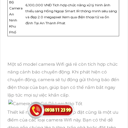
Bộ
6,100,000 VNĐ Tích hợp chức năng xử lý hình ảnh
Camera
thiếu sáng Hồng Ngoại Smart IR thông minh siêu sáng
An
và đẹp 2.0 megapixel Xem qua điện thoại từ xa ổn
Ninh
định Tại An Thành Phát
Khu
Phố
Một số model camera Wifi giá rẻ còn tích hợp chức
năng cảnh báo chuyển động. Khi phát hiện có
chuyển động, camera sẽ tự động gửi thông báo đến
điện thoại của bạn, giúp bạn có thể nắm bắt ngay
lập tức mọi sự việc khẩn cấp.
Thiết kế nhỏ gọn và dễ dàng lắp đặt cũng là một ưu
điểm của các loại camera Wifi này. Bạn có thể dễ
dàng gắn chúng lên tường, trần nhà hoặc đặt trên