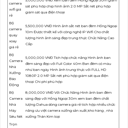
5,000,000 VNĐ Xem ban đêm Hồng Ngoại 30m giám
camera
sát phù hơp chip hình ảnh 2.0 MP Sắt nét phù hợp
wifi giá
giám sát qua điện thoại
rẻ
Bộ
5,500,000 VNĐ Hình ảnh sắt nét ban đêm Hồng Ngoại
camera
10m Được thiết kế với công nghệ IP Wifi Cho chất
quay
lượng hình ảnh sáng đẹp trung thực Chức Năng Cao
xoay
Cấp
giá rẻ
Bộ
5,000,000 VNĐ Tích hợp chức năng Hình ảnh ban
Camera
đêm sáng đẹp với Full Color 40m Ban đêm có màu
Nhà
như ban ngày Hình ảnh trung thực với FULL HD
Xưởng
1080P 2.0 MP Sắt nét phù hợp giám sát qua điện
Báo
thoại Chi phí phù hợp
Động
Bộ
8,000,000 VNĐ Với Chức Năng Hình ảnh ban đêm
Camera
sáng đẹp với Hồng Ngoại 30m xem ban đêm chất
Nhà
lượng Dahua dòng camera giá rẻ tích hợp nhiều chức
Máy
năng ưu việt camera xưởng sản xuất,kho hàng , nhà
Siêu Nét
xưởng Thân Kim loại
Trọn