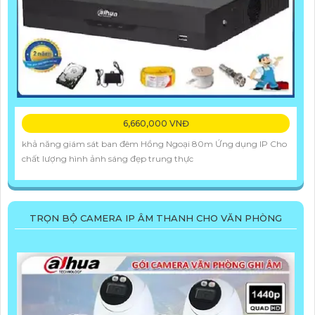
6,660,000 VNĐ
khả năng giám sát ban đêm Hồng Ngoại 80m Ứng dụng IP Cho
chất lượng hình ảnh sáng đẹp trung thực
TRỌN BỘ CAMERA IP ÂM THANH CHO VĂN PHÒNG