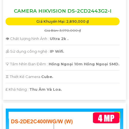
CAMERA HIKVISION DS-2CD2443G2-I
Giá Khuyến Mại: 2,890,000 ₫
Giá Bán: 3,970,000 ₫
👁 Chất lượng hình Ảnh :
Ultra 2k .
🕉️ Sử dụng công nghệ :
IP Wifi.
💡 Tầm Nhìn Ban Đêm :
Hồng Ngoại 10m Hồng Ngoại SMD.
♊ Thiết Kế Camera
Cube.
️₤ Khả Năng :
Thu Âm Và Loa.