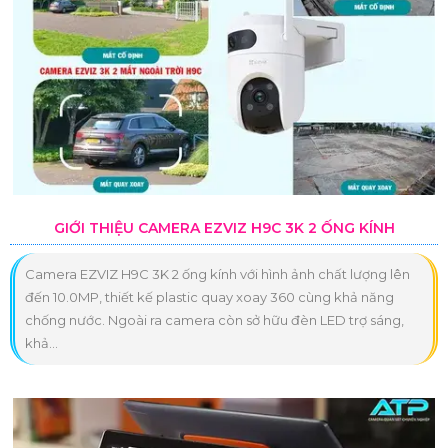
GIỚI THIỆU CAMERA EZVIZ H9C 3K 2 ỐNG KÍNH
Camera EZVIZ H9C 3K 2 ống kính với hình ảnh chất lượng lên
đến 10.0MP, thiết kế plastic quay xoay 360 cùng khả năng
chống nước. Ngoài ra camera còn sở hữu đèn LED trợ sáng,
khả...