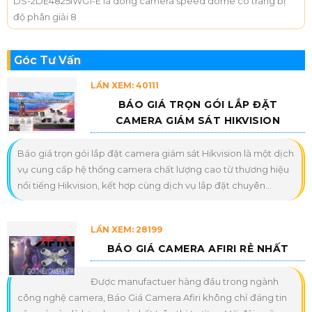
DS-2DE4825IWG1-E là dòng camera speed dome có trang bị
độ phân giải 8
Góc Tư Vấn
LẦN XEM: 40111
BÁO GIÁ TRỌN GÓI LẮP ĐẶT
CAMERA GIÁM SÁT HIKVISION
Báo giá trọn gói lắp đặt camera giám sát Hikvision là một dịch
vụ cung cấp hệ thống camera chất lượng cao từ thương hiệu
nổi tiếng Hikvision, kết hợp cùng dịch vụ lắp đặt chuyên...
LẦN XEM: 28199
BÁO GIÁ CAMERA AFIRI RẺ NHẤT
Được manufactuer hàng đầu trong ngành
công nghệ camera, Báo Giá Camera Afiri không chỉ đáng tin