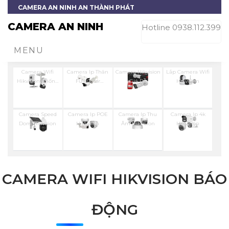
CAMERA AN NINH AN THÀNH PHÁT
CAMERA AN NINH
Hotline 0938.112.399
MENU
Camera Wifi
Camera Ip Thân
Camera Hikvision
Lắp Camera Wifi
Hikvision Chống
Full Color
Giá Rẻ
Hikvision
Trộm
Hikvision
Camera Speed
Camera Ip POE
Camera Ip Thu
Camera Ip 4k
Dom Hikvision
Hikvision
Âm Hikvision
Hikvision
CAMERA WIFI HIKVISION BÁO
ĐỘNG