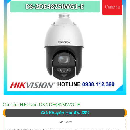
Camera Hikvision DS-2DE4825IWG1-E
Giá Khuyến Mại: 5%-35%
Giá Bán: