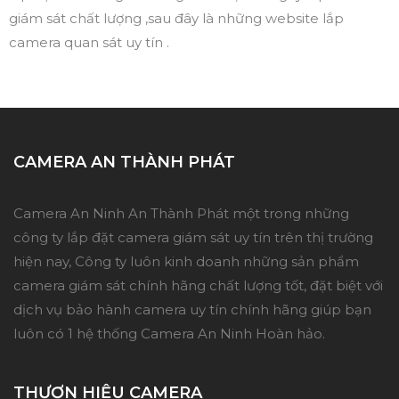
giám sát chất lượng ,sau đây là những website lắp
camera quan sát uy tín .
CAMERA AN THÀNH PHÁT
Camera An Ninh An Thành Phát một trong những
công ty lắp đặt camera giám sát uy tín trên thị trường
hiện nay, Công ty luôn kinh doanh những sản phẩm
camera giám sát chính hãng chất lượng tốt, đặt biệt với
dịch vụ bảo hành camera uy tín chính hãng giúp bạn
luôn có 1 hệ thống Camera An Ninh Hoàn hảo.
THƯƠN HIỆU CAMERA