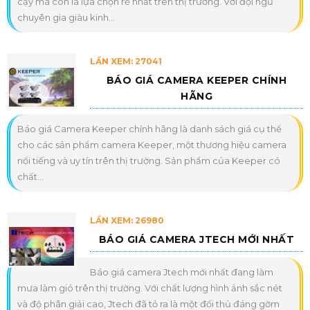
cậy mà còn là lựa chọn rẻ nhất trên thị trường. Với đội ngũ
chuyên gia giàu kinh...
LẦN XEM: 27041
BÁO GIÁ CAMERA KEEPER CHÍNH
HÃNG
Báo giá Camera Keeper chính hãng là danh sách giá cụ thể
cho các sản phẩm camera Keeper, một thương hiệu camera
nổi tiếng và uy tín trên thị trường. Sản phẩm của Keeper có
chất...
LẦN XEM: 26980
BÁO GIÁ CAMERA JTECH MỚI NHẤT
Báo giá camera Jtech mới nhất đang làm
mưa làm gió trên thị trường. Với chất lượng hình ảnh sắc nét
và độ phân giải cao, Jtech đã tỏ ra là một đối thủ đáng gờm