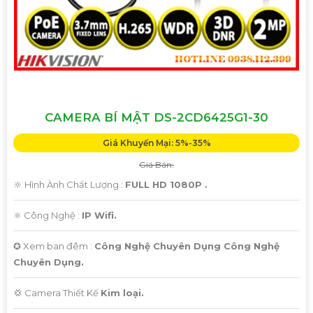
CAMERA BÍ MẬT DS-2CD6425G1-30
Giá Khuyến Mại: 5%-35%
Giá Bán:
🔆 Hình Ành Chất Lượng :
FULL HD 1080P .
⚛️ Công Nghệ :
IP Wifi.
✪ Xem ban đêm :
Công Nghệ Chuyên Dụng Công Nghệ
Chuyên Dụng.
💢 Camera Thiết Kế
Kim loại.