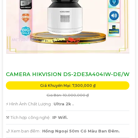
'
CAMERA HIKVISION DS-2DE3A404IW-DE/W
Giá Khuyến Mại: 7,500,000 ₫
Giá Bán: 10,000,000 ₫
️⚡ Hình Ành Chất Lượng :
Ultra 2k .
⚒ Tích hợp công nghệ :
IP Wifi.
🌙 Xem ban đêm :
Hồng Ngoại 50m Có Màu Ban Đêm.