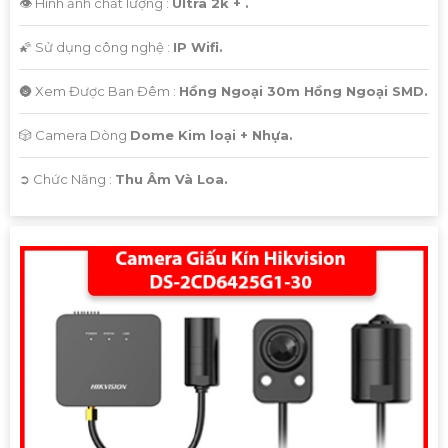
👁 Hình ảnh chất lượng :
Ultra 2k + .
🌠 Sử dụng công nghệ :
IP Wifi.
🌚 Xem Được Ban Đêm :
Hồng Ngoại 30m Hồng Ngoại SMD.
🎲 Camera Dòng
Dome Kim loại + Nhựa.
️➲ Chức Năng :
Thu Âm Và Loa.