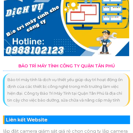
BẢO TRÌ MÁY TÍNH CÔNG TY QUẬN TÂN PHÚ
Bảo trì máy tính là dịch vụ thiết yếu giúp duy trì hoạt động ổn
định của các thiết bị công nghệ trong môi trường làm việc
hiện đại. Công ty Bảo Trì Máy Tính tại Quận Tân Phú là địa chỉ
tin cậy cho việc bảo dưỡng, sửa chữa và nâng cấp máy tính
Liên kết Website
lắp đặt camera giám sát giá rẻ chọn công ty lắp camera