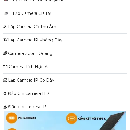
Lắp camera Dahua giá rẻ
Lắp Camera Giá Rẻ
️🎤️
Lắp Camera Có Thu Âm
📶
Lắp Camera IP Không Dây
🕵️
Camera Zoom Quang
🧛‍♀️
Camera Tích Hợp AI
💻
Lắp Camera IP Có Dây
⚙️
Đầu Ghi Camera HD
📥
Đầu ghi camera IP