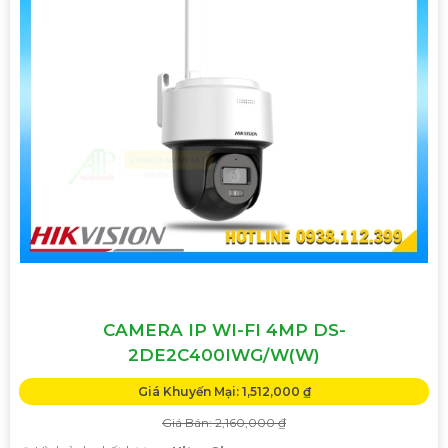
CAMERA IP WI-FI 4MP DS-
2DE2C400IWG/W(W)
Giá Khuyến Mại: 1,512,000 ₫
Giá Bán: 2,160,000 ₫