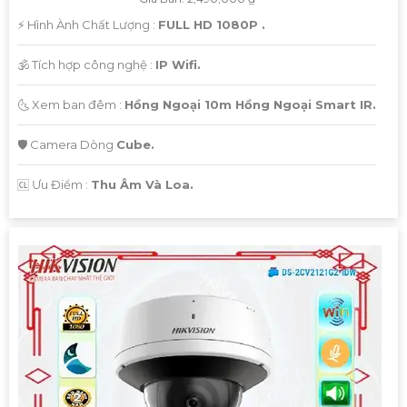
️⚡ Hình Ành Chất Lượng :
FULL HD 1080P .
🕉️ Tích hợp công nghệ :
IP Wifi.
🌜 Xem ban đêm :
Hồng Ngoại 10m Hồng Ngoại Smart IR.
🛡 Camera Dòng
Cube.
️🆑 Ưu Điểm :
Thu Âm Và Loa.