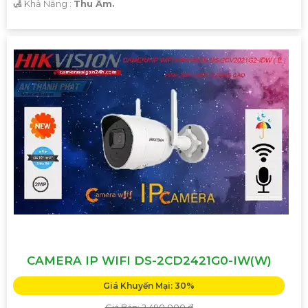
️🛃 Khả Năng :
Thu Âm.
Hi vọng bạn sẽ tìm thấy mẫu văn bản này phát huy được
nhiều tính năng. Nếu cần thêm sự hỗ trợ, đừng ngần ngại
để lại câu hỏi Cung cấp cho công trình!
'
CAMERA IP WIFI DS-2CD2421G0-IW(W)
Giá Khuyến Mại: 30%
Giá Bán: 2,490,000 ₫