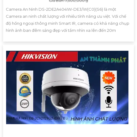
Giá Bán: 7,300,000 ₫
Camera An Ninh DS-2DE2A404IW-DE3/W(C0)(S6) là một
Camera an ninh chất lượng với nhiều tính năng ưu việt. Với chế
độ hồng ngoại thông minh Smart IR, camera có khả năng chụp
hình ảnh ban đêm sáng đẹp với tầm nhìn xa lên đến 20m