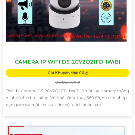
CAMERA IP WIFI DS-2CV2Q21FD-IW(B)
Giá Khuyến Mại: 00 ₫
Giá Bán: 00 ₫
Thiết bị Camera DS-2CV2Q21FD-IW(B) là một loại camera thông
minh và đa chức năng. Với khả năng xoay 360 độ, nó cho phép
bạn giám sát một khu vực lớn một cách hoàn hảo