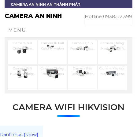
CAMERA AN NINH AN THÀNH PHÁT
CAMERA AN NINH
Hotline 0938.112.399
MENU
Camera 360
Camera IP Full
Camera Chip
Camera Chống
Chống Trộm
Color Hikvision
Progressive Scan
Nhiễu 3D DNR
Hikvision
CMOS Hikvision
Hikvison
Camera Wifi
Camera Chống
Camera Báo
Camera Kbvision
Hikvision Chống
Trộm Hikvision
Động Vantech
Motorized Lens
Trộm
CAMERA WIFI HIKVISION