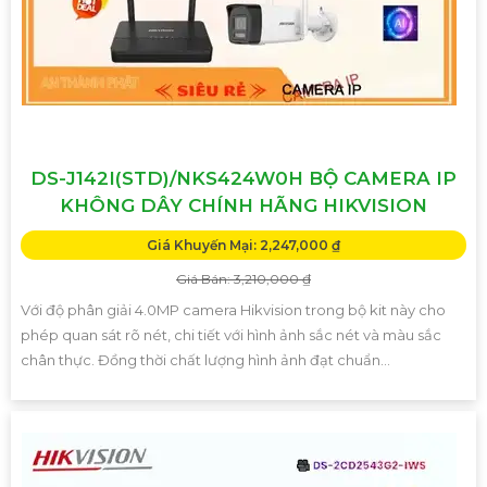
DS-J142I(STD)/NKS424W0H BỘ CAMERA IP
KHÔNG DÂY CHÍNH HÃNG HIKVISION
Giá Khuyến Mại: 2,247,000 ₫
Giá Bán: 3,210,000 ₫
Với độ phân giải 4.0MP camera Hikvision trong bộ kit này cho
phép quan sát rõ nét, chi tiết với hình ảnh sắc nét và màu sắc
chân thực. Đồng thời chất lượng hình ảnh đạt chuẩn...