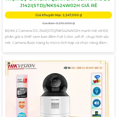
J142I(STD)/NKS424W02H GIÁ RẺ
Giá Khuyến Mại: 2,247,000 ₫
Giá Bán: 3,210,000 ₫
Bộ Kit 2 Camera DS-J142I(STD)/NKS424W02H mạnh mẽ với Độ
phân giải 4.0MP xem ban đêm Full Color, wifi IP, chụp hình sắc
nét. Camera được trang bị micro tích hợp và chức năng đàm...