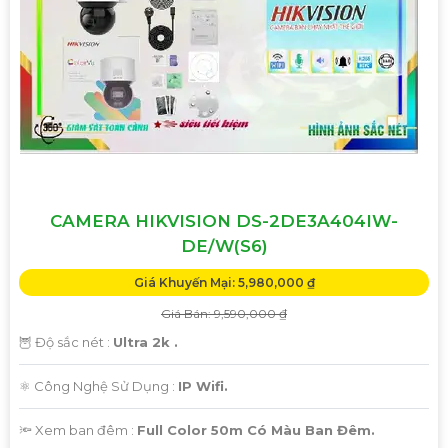
CAMERA HIKVISION DS-2DE3A404IW-
DE/W(S6)
Giá Khuyến Mại: 5,980,000 ₫
Giá Bán: 9,590,000 ₫
🦉 Độ sắc nét :
Ultra 2k .
⚛️ Công Nghệ Sử Dụng :
IP Wifi.
🔦 Xem ban đêm :
Full Color 50m Có Màu Ban Đêm.