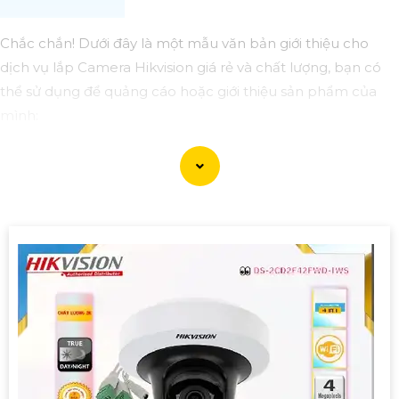
Chắc chắn! Dưới đây là một mẫu văn bản giới thiệu cho
dịch vụ lắp Camera Hikvision giá rẻ và chất lượng, bạn có
thể sử dụng để quảng cáo hoặc giới thiệu sản phẩm của
mình:
Lắp Camera Hikvision Giá Rẻ - Chất Lượng không thể phủ
nhận!
Xin chào mọi người!
Bạn đang tìm kiếm giải pháp an ninh hoàn hảo cho ngôi
nhà, văn phòng hay cửa hàng của mình? Hãy yên tâm với
dịch vụ lắp Camera Hikvision của chúng tôi - mang đến sự
an tâm và chất lượng không thể phủ nhận!
Tại sao nên chọn chúng tôi?
1:
Giá cả phải chăng: Chúng tôi cam kết cung cấp giải pháp
lắp đặt Camera Hikvision với mức giá hợp lý, phù hợp với túi