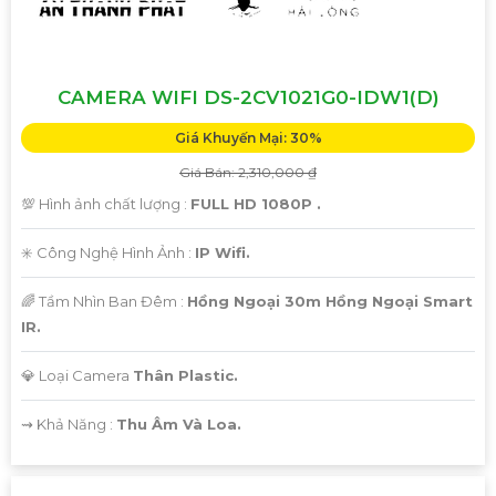
CAMERA WIFI DS-2CV1021G0-IDW1(D)
Giá Khuyến Mại: 30%
Giá Bán: 2,310,000 ₫
💯 Hình ảnh chất lượng :
FULL HD 1080P .
✳️ Công Nghệ Hình Ảnh :
IP Wifi.
🌈 Tầm Nhìn Ban Đêm :
Hồng Ngoại 30m Hồng Ngoại Smart
IR.
💎 Loại Camera
Thân Plastic.
️⇝ Khả Năng :
Thu Âm Và Loa.