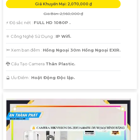
Giá Khuyến Mại: 2,070,000 ₫
Giá Bán: 2,960,000 ₫
️⚡ Độ sắc nét :
FULL HD 1080P .
⚛️ Công Nghệ Sử Dụng :
IP Wifi.
🔦 Xem ban đêm :
Hồng Ngoại 30m Hồng Ngoại EXIR.
🐉️ Cấu Tạo Camera
Thân Plastic.
️🔮 Ưu Điểm :
Hoặt Động Độc lập.