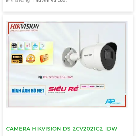
️💫 Khả Năng :
Thu Âm Và Loa.
CAMERA HIKVISION DS-2CV2021G2-IDW