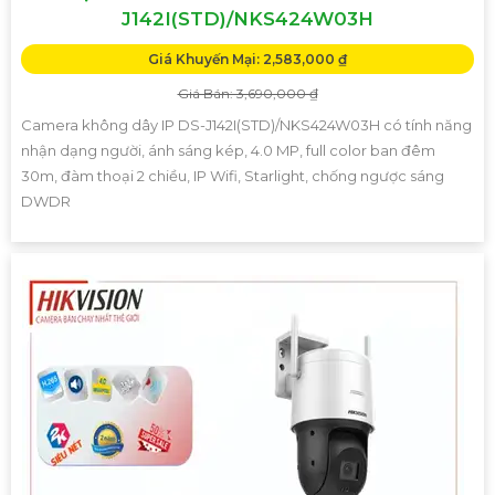
J142I(STD)/NKS424W03H
Giá Khuyến Mại: 2,583,000 ₫
Giá Bán: 3,690,000 ₫
Camera không dây IP DS-J142I(STD)/NKS424W03H có tính năng
nhận dạng người, ánh sáng kép, 4.0 MP, full color ban đêm
30m, đàm thoại 2 chiều, IP Wifi, Starlight, chống ngược sáng
DWDR