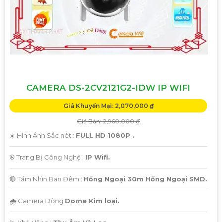
CAMERA DS-2CV2121G2-IDW IP WIFI
Giá Khuyến Mại: 2,070,000 ₫
Giá Bán: 2,960,000 ₫
☀️ Hình Ảnh Sắc nét :
FULL HD 1080P .
®️ Trang Bị Công Nghệ :
IP Wifi.
🔴 Tầm Nhìn Ban Đêm :
Hồng Ngoại 30m Hồng Ngoại SMD.
🌧️ Camera Dòng
Dome Kim loại.