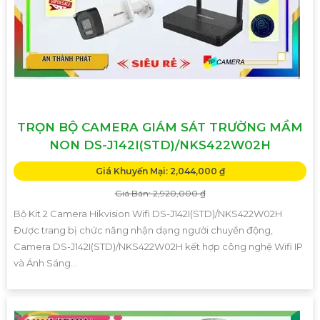
TRỌN BỘ CAMERA GIÁM SÁT TRƯỜNG MẦM
NON DS-J142I(STD)/NKS422W02H
Giá Khuyến Mại: 2,044,000 ₫
Giá Bán: 2,920,000 ₫
Bộ Kit 2 Camera Hikvision Wifi DS-J142I(STD)/NKS422W02H
Được trang bị chức năng nhận dạng người chuyển động,
Camera DS-J142I(STD)/NKS422W02H kết hợp công nghệ Wifi IP
và Ánh Sáng...