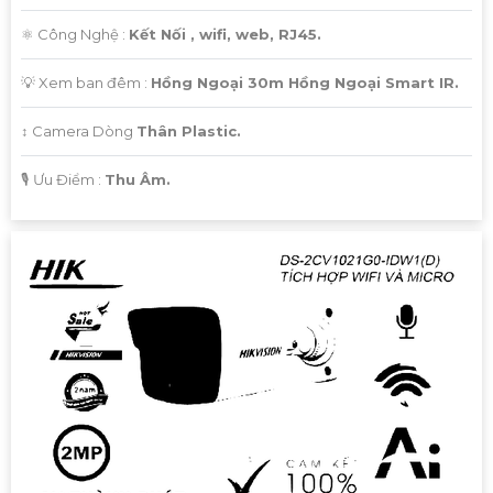
⚛️ Công Nghệ :
Kết Nối , wifi, web, RJ45.
💡 Xem ban đêm :
Hồng Ngoại 30m Hồng Ngoại Smart IR.
↕️ Camera Dòng
Thân Plastic.
️🎙 Ưu Điểm :
Thu Âm.