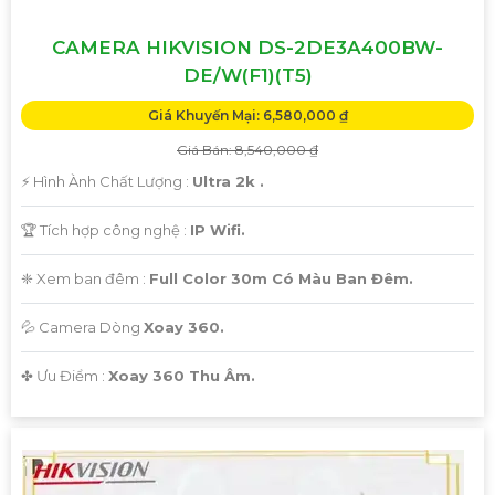
CAMERA HIKVISION DS-2DE3A400BW-
DE/W(F1)(T5)
Giá Khuyến Mại: 6,580,000 ₫
Giá Bán: 8,540,000 ₫
️⚡ Hình Ành Chất Lượng :
Ultra 2k .
🏆 Tích hợp công nghệ :
IP Wifi.
❈ Xem ban đêm :
Full Color 30m Có Màu Ban Đêm.
💦 Camera Dòng
Xoay 360.
️✤ Ưu Điểm :
Xoay 360 Thu Âm.