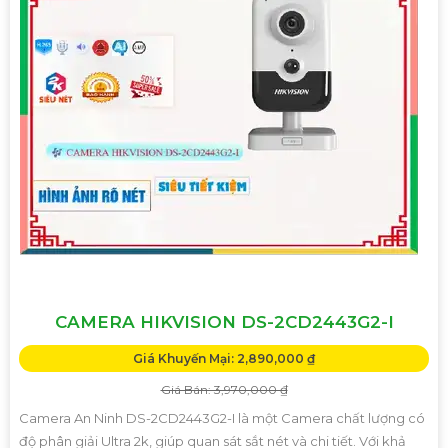
CAMERA HIKVISION DS-2CD2443G2-I
Giá Khuyến Mại: 2,890,000 ₫
Giá Bán: 3,970,000 ₫
Camera An Ninh DS-2CD2443G2-I là một Camera chất lượng có
độ phân giải Ultra 2k, giúp quan sát sắt nét và chi tiết. Với khả