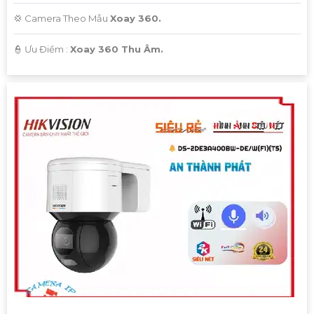
💢 Camera Theo Mẫu
Xoay 360.
️👮 Ưu Điểm :
Xoay 360 Thu Âm.