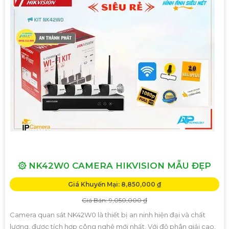
۞ NK42W0 CAMERA HIKVISION MẪU ĐẸP
Giá Khuyến Mại: 8,850,000 ₫
Giá Bán: 9,050,000 ₫
Camera quan sát NK42W0 là thiết bị an ninh hiện đại và chất
lượng, được tích hợp công nghệ mới nhất. Với độ phân giải cao,