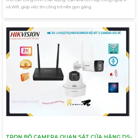
và Wifi, giúp việc thi công trở nên gọn gàng
TRỌN BỘ CAMERA QUAN SÁT CỬA HÀNG DS-