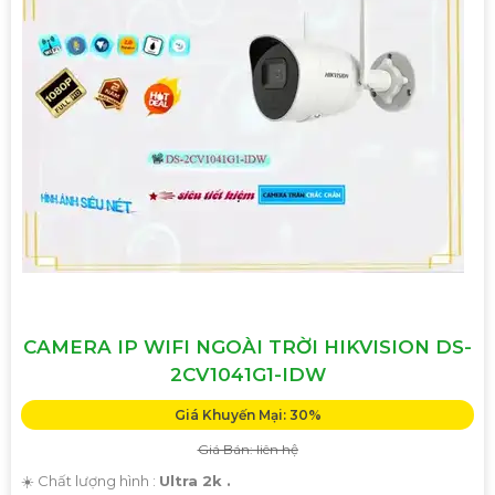
CAMERA IP WIFI NGOÀI TRỜI HIKVISION DS-
2CV1041G1-IDW
Giá Khuyến Mại: 30%
Giá Bán: liên hệ
☀️ Chất lượng hình :
Ultra 2k .