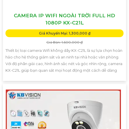
CAMERA IP WIFI NGOÀI TRỜI FULL HD
1080P KX-C21L
Giá Khuyến Mại: 1,300,000 ₫
Giá Bán: 1,600,000 ₫
Thiết bị loại camera Wifi không dây KX-C21L là sự lựa chọn hoàn
hảo cho hệ thống giám sát và an ninh tại nhà hoặc văn phòng.
Với độ phân giải cao, hình ảnh sắc nét và góc nhìn rộng, camera
KX-C21L giúp bạn quan sát mọi hoạt động một cách dễ dàng