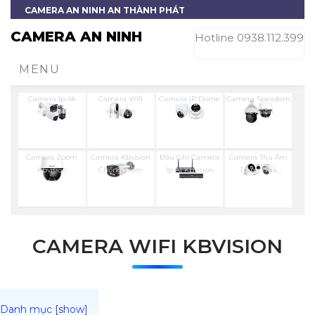
CAMERA AN NINH AN THÀNH PHÁT
CAMERA AN NINH
Hotline 0938.112.399
MENU
Camera Ip 4k
Camera Wifi
Camera IP Dome
Camera Speedom
Kbvision
Kbvision
Kbviison
Kbvision
Camera Zoom
Camera Kbvision
Đầu Ghi Camera
Camera Thu Âm
Kbvision
Chống Trộm
Ip AI Kbvision
Trong Nhà
Kbvision
CAMERA WIFI KBVISION