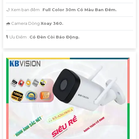
🌙 Xem ban đêm :
Full Color 30m Có Màu Ban Đêm.
🌧️ Camera Dòng
Xoay 360.
️🎙 Ưu Điểm :
Có Đèn Còi Báo Động.