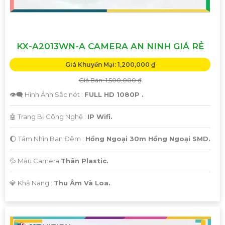
KX-A2013WN-A CAMERA AN NINH GIÁ RẺ
Giá Khuyến Mại: 1,200,000 ₫
Giá Bán: 1,500,000 ₫
👁️‍🗨 Hình Ảnh Sắc nét :
FULL HD 1080P .
🤖️ Trang Bị Công Nghệ :
IP Wifi.
🌔 Tầm Nhìn Ban Đêm :
Hồng Ngoại 30m Hồng Ngoại SMD.
💦 Mẫu Camera
Thân Plastic.
️💎 Khả Năng :
Thu Âm Và Loa.