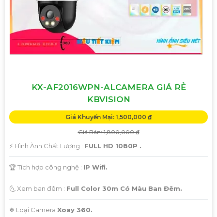
với chất lượng hình ảnh HD, khả năng xoay 355 độ và đè.
Hy vọng bạn sẽ tìm được camera Wifi chính hãng phù hợp
với nhu cầu của mình.
KX-AF2016WPN-ALCAMERA GIÁ RẺ
KBVISION
Giá Khuyến Mại: 1,500,000 ₫
Giá Bán: 1,800,000 ₫
'
️⚡ Hình Ành Chất Lượng :
FULL HD 1080P .
🏆 Tích hợp công nghệ :
IP Wifi.
🌜 Xem ban đêm :
Full Color 30m Có Màu Ban Đêm.
❄ Loại Camera
Xoay 360.