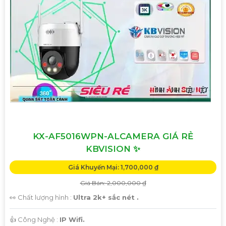
KX-AF5016WPN-ALCAMERA GIÁ RẺ
KBVISION ✨
Giá Khuyến Mại: 1,700,000 ₫
Giá Bán: 2,000,000 ₫
👀 Chất lượng hình :
Ultra 2k+ sắc nét .
👍 Công Nghệ :
IP Wifi.