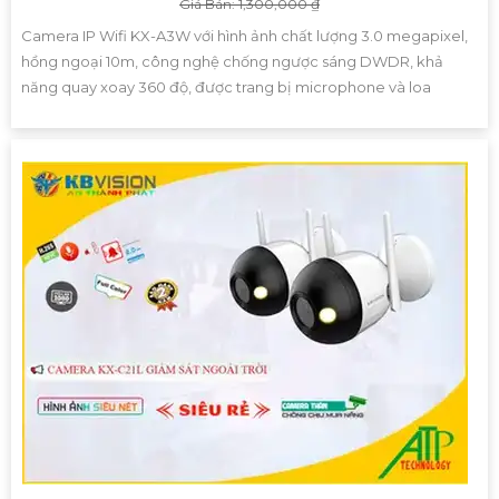
Giá Bán: 1,300,000 ₫
Camera IP Wifi KX-A3W với hình ảnh chất lượng 3.0 megapixel,
hồng ngoại 10m, công nghệ chống ngược sáng DWDR, khả
năng quay xoay 360 độ, được trang bị microphone và loa