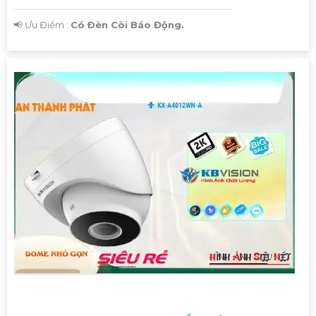
️📢 Ưu Điểm :
Có Ðèn Còi Báo Động.