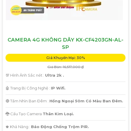
CAMERA 4G KHÔNG DÂY KX-CF4203GN-AL-
SP
Giá Khuyến Mại: 30%
Giá Bán: 16,517,000 ₫
💯 Hình Ảnh Sắc nét :
Ultra 2k .
🤖️ Trang Bị Công Nghệ :
IP Wifi.
🔴 Tầm Nhìn Ban Đêm :
Hồng Ngoại 50m Có Màu Ban Đêm.
🐉️ Cấu Tạo Camera
Thân Kim Loại.
️♚ Khả Năng :
Báo Động Chống Trộm PIR.