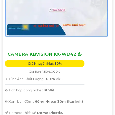
CAMERA KBVISION KX-WD42 ۞
Giá Khuyến Mại: 30%
Giá Bán: 1,504,000 ₫
🔅 Hình Ành Chất Lượng :
Ultra 2k .
⚙ Tích hợp công nghệ :
IP Wifi.
❈ Xem ban đêm :
Hồng Ngoại 30m Starlight.
🕉️ Camera Thiết Kế
Dome Plastic.