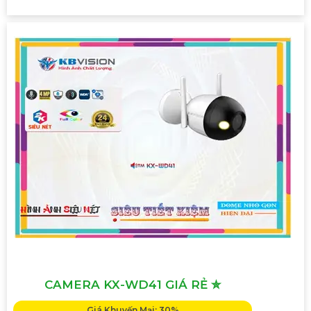
CAMERA KX-WD41 GIÁ RẺ ✮
Giá Khuyến Mại: 30%