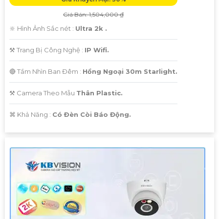
Giá Bán: 1,504,000 ₫
🔆 Hình Ảnh Sắc nét :
Ultra 2k .
⚒ Trang Bị Công Nghệ :
IP Wifi.
🔴 Tầm Nhìn Ban Đêm :
Hồng Ngoại 30m Starlight.
⚒ Camera Theo Mẫu
Thân Plastic.
️⌘ Khả Năng :
Có Ðèn Còi Báo Động.