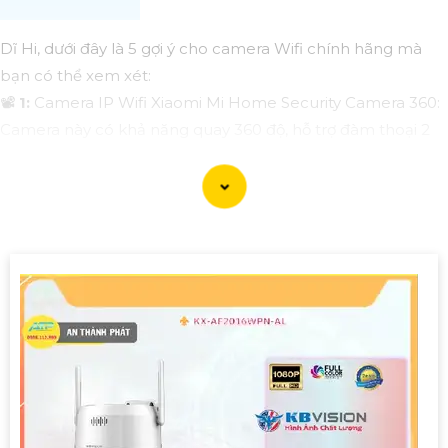
Dĩ Hi, dưới đây là 5 gợi ý cho camera Wifi chính hãng mà
bạn có thể xem xét:
📽
1:
Camera IP Wifi Xiaomi Mi Home Security Camera 360:
Camera này có khả năng quay 360 độ, hỗ trợ đàm thoại 2
chiều và có chất lượng hình ảnh Full HD.
❂
2:
Camera IP Wifi Imou Ranger Pro Outdoor: Đây là một
lựa chọn tốt cho việc giám sát ngoài trời, có khả năng xoay
360 độ, chất lượng hình ảnh 2K và chống nước IP65
》《
3:
Camera IP Wifi TP-Link Tapo C200: Camera này có
giá cả phải chăng và cung cấp chất lượng hình ảnh 1080p,
hỗ trợ ghi đè đè và lưu trữ dữ liệu trên thẻ nhớ.
☣️
4:
Camera IP Wifi Ezviz C6T: Camera này có khả năng
xoay 340 độ, chất lượng hình ảnh 1080p, đè và hỗ trợ đàm
thoại 2 chiều.
❄
5:
Camera IP Wifi Yoosee 3 chuẩn: Một lựa chọn phổ biến