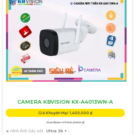
CAMERA KBVISION KX-A4013WN-A
Giá Khuyến Mại: 1,400,000 ₫
Giá Bán: 1,700,000 ₫
☀️ Hình Ảnh Sắc nét :
Ultra 2k + .