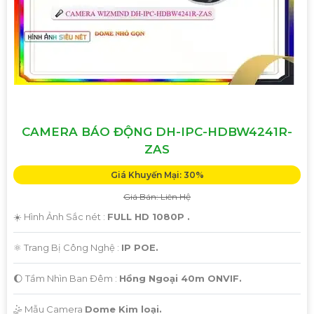
CAMERA BÁO ĐỘNG DH-IPC-HDBW4241R-
ZAS
Giá Khuyến Mại: 30%
Giá Bán: Liên Hệ
☀️ Hình Ảnh Sắc nét :
FULL HD 1080P .
⚛️ Trang Bị Công Nghệ :
IP POE.
🌔 Tầm Nhìn Ban Đêm :
Hồng Ngoại 40m ONVIF.
🤹 Mẫu Camera
Dome Kim loại.