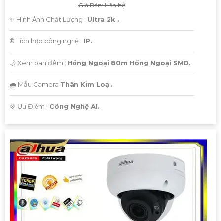
Giá Bán: Liên hệ
✨ Hình Ành Chất Lượng :
Ultra 2k .
®️ Tích hợp công nghệ :
IP.
🌙 Xem ban đêm :
Hồng Ngoại 80m Hồng Ngoại SMD.
🌧️ Mẫu Camera
Thân Kim Loại.
️💠 Ưu Điểm :
Công Nghệ AI.