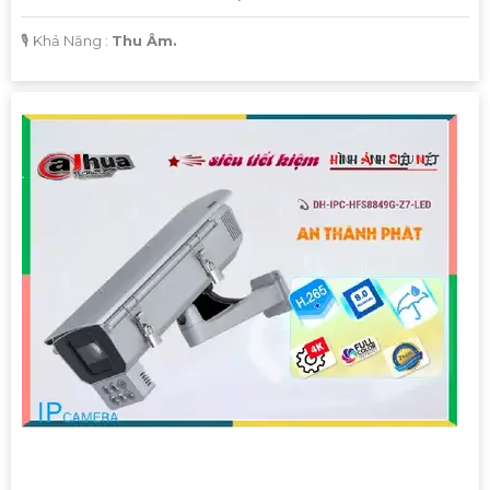
️🎙 Khả Năng :
Thu Âm.