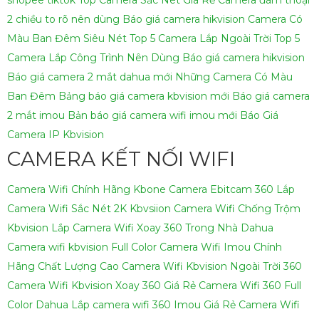
2 chiều to rõ nên dùng
Báo giá camera hikvision
Camera Có
Màu Ban Đêm Siêu Nét
Top 5 Camera Lắp Ngoài Trời
Top 5
Camera Lắp Công Trình Nên Dùng
Báo giá camera hikvision
Báo giá camera 2 mắt dahua mới
Những Camera Có Màu
Ban Đêm
Bảng báo giá camera kbvision mới
Báo giá camera
2 mắt imou
Bản báo giá camera wifi imou mới
Báo Giá
Camera IP Kbvision
CAMERA KẾT NỐI WIFI
Camera Wifi Chính Hãng Kbone
Camera Ebitcam 360
Lắp
Camera Wifi Sắc Nét 2K Kbvsiion
Camera Wifi Chống Trộm
Kbvision
Lắp Camera Wifi Xoay 360 Trong Nhà Dahua
Camera wifi kbvision Full Color
Camera Wifi Imou Chính
Hãng Chất Lượng Cao
Camera Wifi Kbvision Ngoài Trời 360
Camera Wifi Kbvision Xoay 360 Giá Rẻ
Camera Wifi 360 Full
Color Dahua
Lắp camera wifi 360 Imou Giá Rẻ
Camera Wifi