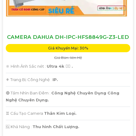
CAMERA DAHUA DH-IPC-HFS8849G-Z3-LED
Giá Khuyến Mại: 30%
Giá Bán: liên Hệ
🔆 Hình Ảnh Sắc nét :
Ultra 4k 👍🏾 .
⚜️ Trang Bị Công Nghệ :
IP.
🔴 Tầm Nhìn Ban Đêm :
Công Nghệ Chuyên Dụng Công
Nghệ Chuyên Dụng.
♊ Cấu Tạo Camera
Thân Kim Loại.
️🆑 Khả Năng :
Thu hình Chất Lượng.