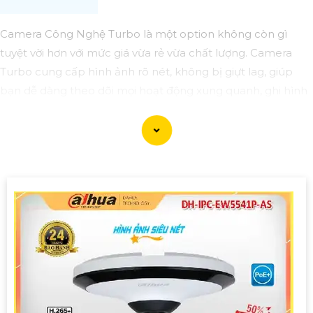
Camera Công Nghệ Turbo là một option không còn gì
tuyệt vời hơn với mức giá vừa rẻ vừa chất lượng. Camera
Turbo cung cấp hình ảnh rõ nét, không bị giựt lag, giúp
bạn dễ dàng theo dõi mọi hoạt động xung quanh, ghi hình
24/7 để chắc chắn an toàn tuyệt đối cho bạn và gia đình.
Sau đây mà một số lựa chọn camera tốt nhất dành cho bạn
tham khảo.