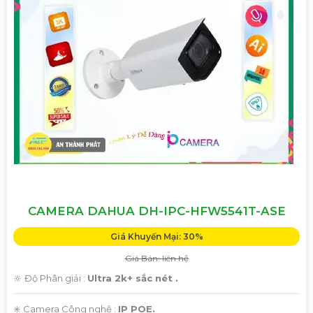
CAMERA DAHUA DH-IPC-HFW5541T-ASE
Giá Khuyến Mại: 30%
Giá Bán: liên hệ
🔆 Độ Phân giải :
Ultra 2k+ sắc nét .
✳️ Camera Công nghệ :
IP POE.