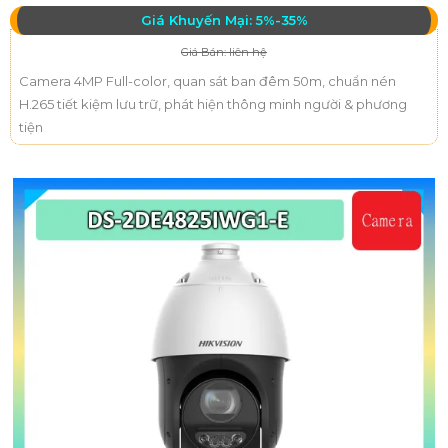
Giá Khuyến Mại: 5%-35%
Giá Bán: liên hệ
Camera 4MP Full-color, quan sát ban đêm 50m, chuẩn nén
H.265 tiết kiệm lưu trữ, phát hiện thông minh người & phương
tiện