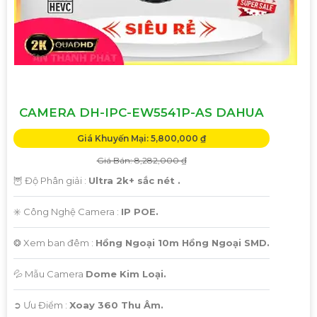
'
CAMERA DH-IPC-EW5541P-AS DAHUA
Giá Khuyến Mại: 5,800,000 ₫
Giá Bán: 8,282,000 ₫
🦉 Độ Phân giải :
Ultra 2k+ sắc nét .
✳️ Công Nghệ Camera :
IP POE.
❂ Xem ban đêm :
Hồng Ngoại 10m Hồng Ngoại SMD.
💦 Mẫu Camera
Dome Kim Loại.
️➲ Ưu Điểm :
Xoay 360 Thu Âm.