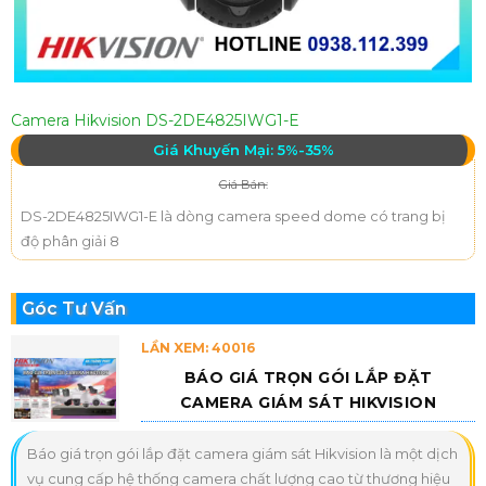
Camera Hikvision DS-2DE4825IWG1-E
Giá Khuyến Mại: 5%-35%
Giá Bán:
DS-2DE4825IWG1-E là dòng camera speed dome có trang bị
độ phân giải 8
Góc Tư Vấn
LẦN XEM: 40016
BÁO GIÁ TRỌN GÓI LẮP ĐẶT
CAMERA GIÁM SÁT HIKVISION
Báo giá trọn gói lắp đặt camera giám sát Hikvision là một dịch
vụ cung cấp hệ thống camera chất lượng cao từ thương hiệu