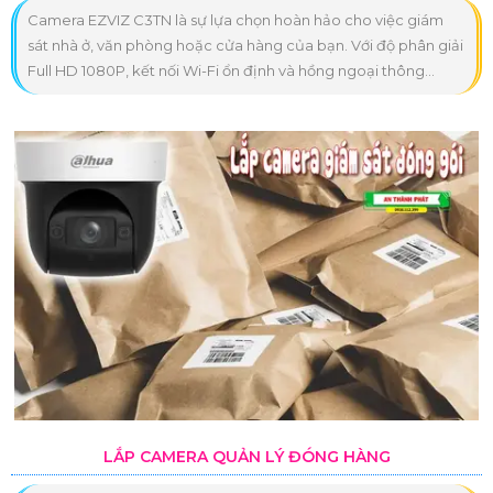
Camera EZVIZ C3TN là sự lựa chọn hoàn hảo cho việc giám
sát nhà ở, văn phòng hoặc cửa hàng của bạn. Với độ phân giải
Full HD 1080P, kết nối Wi-Fi ổn định và hồng ngoại thông...
LẮP CAMERA QUẢN LÝ ĐÓNG HÀNG