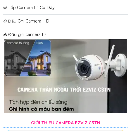
💻
Lắp Camera IP Có Dây
⚙️
Đầu Ghi Camera HD
📥
Đầu ghi camera IP
GIỚI THIỆU CAMERA EZVIZ C3TN