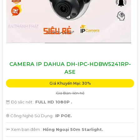
CAMERA IP DAHUA DH-IPC-HDBW5241RP-
ASE
Giá Khuyến Mại: 30%
Giá Bán: liên hệ
🦉 Độ sắc nét :
FULL HD 1080P .
®️ Công Nghệ Sử Dụng :
IP POE.
🔦 Xem ban đêm :
Hồng Ngoại 50m Starlight.