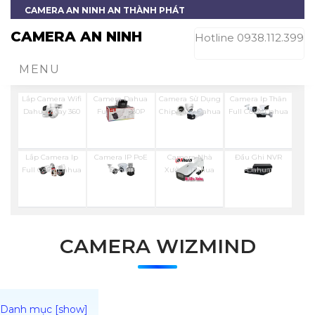
CAMERA AN NINH AN THÀNH PHÁT
CAMERA AN NINH
Hotline 0938.112.399
MENU
Lắp Camera Wifi
Camera Dahua
Camera Sử Dụng
Camera Ip Thân
Dahua Xoay 360
Full Hd 1080P
Chip Sony Dahua
Full Color Dahua
Lắp Camera Ip
Camera IP PoE
Camera Nhà
Đầu Ghi NVR
Full Color Dahua
Dahua
Xưởng Dahua
Dahua
CAMERA WIZMIND