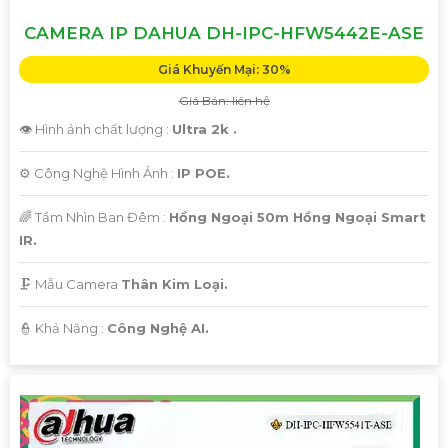
CAMERA IP DAHUA DH-IPC-HFW5442E-ASE
Giá Khuyến Mại: 30%
Giá Bán: liên hệ
👁 Hình ảnh chất lượng :
Ultra 2k .
⚙ Công Nghệ Hình Ảnh :
IP POE.
🌈 Tầm Nhìn Ban Đêm :
Hồng Ngoại 50m Hồng Ngoại Smart
IR.
🗜️ Mẫu Camera
Thân Kim Loại.
️👮 Khả Năng :
Công Nghệ AI.