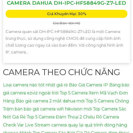
CAMERA DAHUA DH-IPC-HFS8849G-Z7-LED
Giá Khuyến Mại: 30%
Giá Bán: liên Hệ
Camera quan sát DH-IPC-HFS8849G-Z7-LED là một Camera
trung thực, sử dụng công nghệ CMOS để cung cấp hình ảnh
chất lượng cao ngay cả vào ban đêm. Với công nghệ hình ảnh
IP, camera...
CAMERA THEO CHỨC NĂNG
Loại camera nào tốt nhất giá rẻ
Báo Giá Camera IP
Bảng báo
giá camera ezviz ngoài trời
Top 5 Camera Xem Mã Vạch Đơn
Hàng
Báo giá camera 2 mắt dahua mới
Top 5 Camera Chống
Trộm
bản báo giá camera wifi hikvision mới
Top Camera Sắc
Nét Giá Rẻ
Top 5 Camera Đàm Thoại 2 Chiều Rõ
Camera
Check Var Live Stream
camera quay lại quá trình đóng hàng
shopee tiktok
Top Camera Sắc Nét Giá Rẻ
Camera đàm thoại