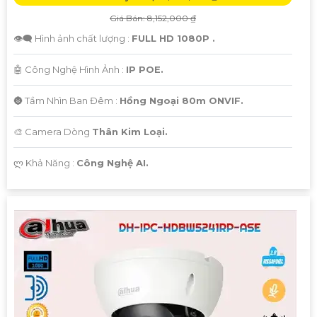
Giá Bán: 8,152,000 ₫
👁️‍🗨 Hình ảnh chất lượng :
FULL HD 1080P .
🤖️ Công Nghệ Hình Ảnh :
IP POE.
🌚 Tầm Nhìn Ban Đêm :
Hồng Ngoại 80m ONVIF.
🎨 Camera Dòng
Thân Kim Loại.
️ლ Khả Năng :
Công Nghệ AI.