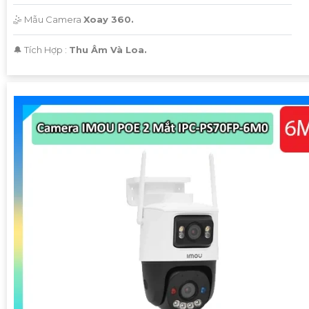
🤹 Mẫu Camera
Xoay 360.
️🔔 Tích Hợp :
Thu Âm Và Loa.