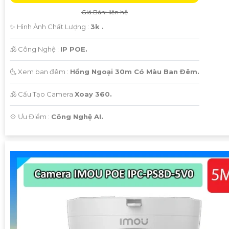
Giá Bán: liên hệ
✨ Hình Ành Chất Lượng :
3k .
🕉️ Công Nghệ :
IP POE.
🌜 Xem ban đêm :
Hồng Ngoại 30m Có Màu Ban Ðêm.
🕉️ Cấu Tạo Camera
Xoay 360.
️💠 Ưu Điểm :
Công Nghệ AI.