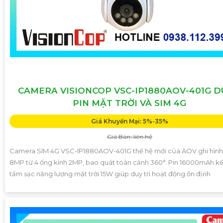
CAMERA VISIONCOP VSC-IP1880AOV-401G 
PIN MẶT TRỜI VÀ SIM 4G
Giá Khuyến Mại: 5%-35%
Giá Bán: liên hệ
Camera SIM 4G VSC-IP1880AOV-401G thế hệ mới của AOV ghi hình
8MP từ 4 ống kính 2MP, bao quát toàn cảnh 360°. Pin 16000mAh kế
tấm sạc năng lượng mặt trời 15W giúp duy trì hoạt động ổn định