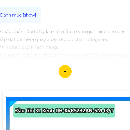
Chắc chắn! Dưới đây là một mẫu tư vấn giới thiệu cho việc
lắp đặt Camera quay xoay 360 độ chất lượng cao:
"Xin chào quý khách hàng,
Chúng tôi gợi ý lắp đặt Camera quay xoay 360 độ, mang lại
hình ảnh sắt nét và hiển thị toàn cảnh mọi góc độ của
không gian quan sát. Với khả năng quay theo chiều ngang
và chiều dọc, Camera 360 sẽ giúp quý khách giám sát tốt
hơn và bảo vệ an toàn cho căn nhà hoặc doanh nghiệp
của mình.
Nếu quý khách cần hỗ trợ hoặc muốn biết thêm thông tin
chi tiết, vui lòng liên hệ với chúng tôi để được tư vấn và lắp
đặt Camera quay xoay 360 độ chất lượng hàng đầu.
Xin chân thành cảm ơn!"