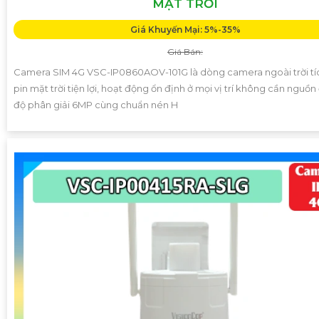
MẶT TRỜI
Giá Khuyến Mại: 5%-35%
Giá Bán:
Camera SIM 4G VSC-IP0860AOV-101G là dòng camera ngoài trời tí
pin mặt trời tiện lợi, hoạt động ổn định ở mọi vị trí không cần nguồn 
độ phân giải 6MP cùng chuẩn nén H