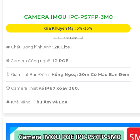
CAMERA IMOU IPC-PS7FP-3M0
Giá Khuyến Mại: 5%-35%
Giá Bán: Liên Hệ
👁 Chất lượng hình Ảnh :
2K Lite .
⚒ Camera Công nghệ :
IP POE.
🌛 Giám sát Ban Đêm :
Hồng Ngoại 30m Có Màu Ban Ðêm.
🎲 Camera Thiết Kế
IP67 xoay 360.
️🔔 Khả Năng :
Thu Âm Và Loa.