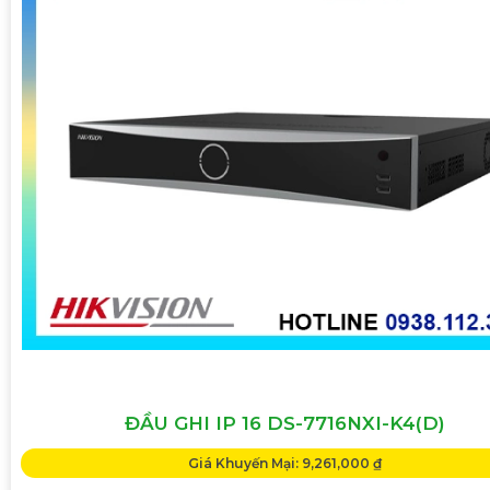
ĐẦU GHI IP 16 DS-7716NXI-K4(D)
Giá Khuyến Mại: 9,261,000 ₫