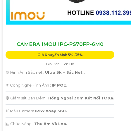
CAMERA IMOU IPC-PS70FP-6M0
Giá Khuyến Mại: 5%-35%
Giá Bán: Liên Hệ
🔆 Hình Ảnh Sắc nét :
Ultra 3k + Sắc Nét .
⚜️ Công Nghệ Hình Ảnh :
IP POE.
🔴 Giám sát Ban Đêm :
Hồng Ngoại 30m Kết Nối Từ Xa.
♊ Mẫu Camera
IP67 xoay 360.
️🆑 Chức Năng :
Thu Âm Và Loa.