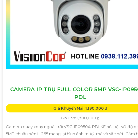
CAMERA IP TRỤ FULL COLOR 5MP VSC-IP095
PDL
Giá Khuyến Mại: 1,190,000 ₫
Giá Bán: 1,700,000 ₫
Camera quay xoay ngoài trời VSC-IP0950A-PDLKF nổi bật với độ ph
5MP chuẩn nén H.265 mang lại hình ảnh mượt mà và sắc nét. Cảm bi