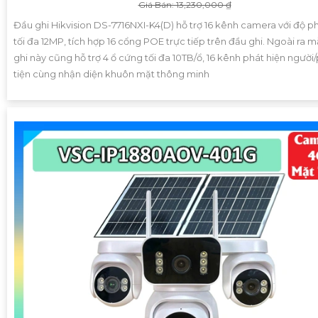
Giá Bán: 13,230,000 ₫
Đầu ghi Hikvision DS-7716NXI-K4(D) hỗ trợ 16 kênh camera với độ ph
tối đa 12MP, tích hợp 16 cổng POE trực tiếp trên đầu ghi. Ngoài ra 
ghi này cũng hỗ trợ 4 ổ cứng tối đa 10TB/ổ, 16 kênh phát hiện ngườ
tiện cùng nhận diện khuôn mặt thông minh