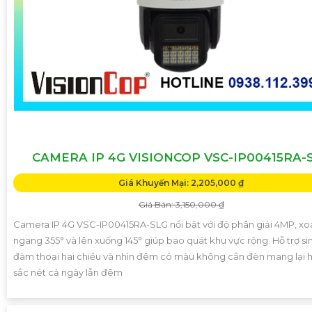
CAMERA IP 4G VISIONCOP VSC-IP00415RA-
Giá Khuyến Mại: 2,205,000 ₫
Giá Bán: 3,150,000 ₫
Camera IP 4G VSC-IP00415RA-SLG nổi bật với độ phân giải 4MP, xo
ngang 355° và lên xuống 145° giúp bao quát khu vực rộng. Hỗ trợ s
đàm thoại hai chiều và nhìn đêm có màu không cần đèn mang lại h
sắc nét cả ngày lẫn đêm