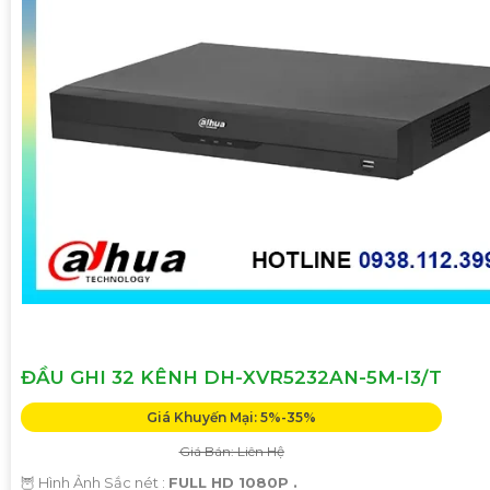
'
ĐẦU GHI 32 KÊNH DH-XVR5232AN-5M-I3/T
Giá Khuyến Mại: 5%-35%
Giá Bán: Liên Hệ
🦉 Hình Ảnh Sắc nét :
FULL HD 1080P .