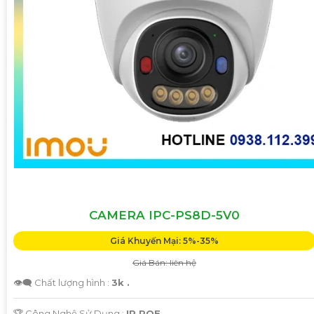
CAMERA IPC-PS8D-5V0
Giá Khuyến Mại: 5%-35%
Giá Bán: liên hệ
👁️‍🗨 Chất lượng hình :
3k .
🏆 Công Nghệ Sử Dụng :
IP POE.