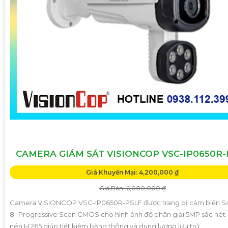
CAMERA GIÁM SÁT VISIONCOP VSC-IP0650R-
Giá Khuyến Mại: 4,200,000 ₫
Giá Bán: 6,000,000 ₫
Camera VISIONCOP VSC-IP0650R-PSLF được trang bị cảm biến Son
8" Progressive Scan CMOS cho hình ảnh độ phân giải 5MP sắc nét
nén H.265 giúp tiết kiệm băng thông và dung lượng lưu trữ