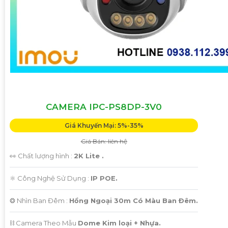
CAMERA IPC-PS8DP-3V0
Giá Khuyến Mại: 5%-35%
Giá Bán: liên hệ
👀 Chất lượng hình :
2K Lite .
⚛️ Công Nghệ Sử Dụng :
IP POE.
❂ Nhìn Ban Đêm :
Hồng Ngoại 30m Có Màu Ban Ðêm.
⛓ Camera Theo Mẫu
Dome Kim loại + Nhựa.