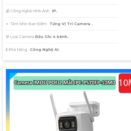
🕉️ Công Nghệ Hình Ảnh :
IP.
🔅 Tầm Nhìn Ban Đêm :
Từng Vị Trí Camera .
💢 Loại Camera
Đầu Ghi 4 kênh.
️₤ Khả Năng :
Công Nghệ AI.