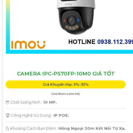
CAMERA IPC-PS70FP-10M0 GIÁ TỐT
Giá Khuyến Mại: 5%-35%
Giá Bán: Liên Hệ
🦉 Chất lượng hình :
10 MP.
🏆 Công Nghệ Sử Dụng :
IP POE.
🌜 Khoảng Cách Ban Đêm :
Hồng Ngoại 30m Kết Nối Từ Xa.