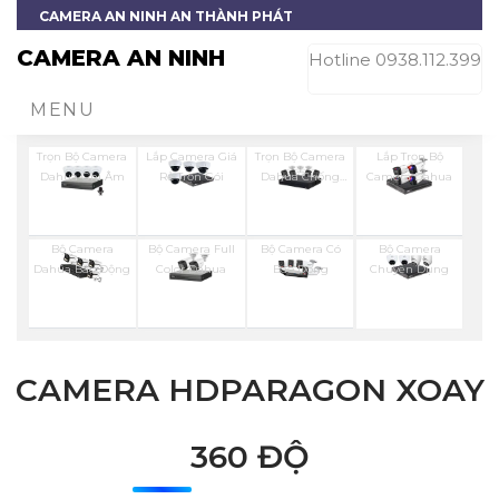
CAMERA AN NINH AN THÀNH PHÁT
CAMERA AN NINH
Hotline 0938.112.399
MENU
Trọn Bộ Camera
Lắp Camera Giá
Trọn Bộ Camera
Lắp Trọn Bộ
Dahua Ghi Âm
Rẻ Trọn Gói
Dahua Chống
Camera Dahua
Trộm
Bộ Camera
Bộ Camera Full
Bộ Camera Có
Bộ Camera
Dahua Báo Động
Color Dahua
Báo Đông
Chuyên Dụng
CAMERA HDPARAGON XOAY
360 ĐỘ