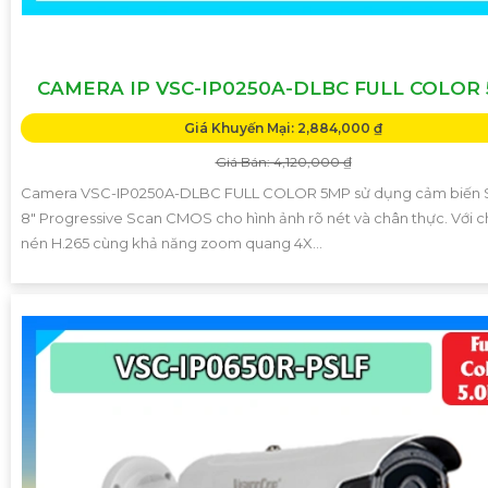
CAMERA IP VSC-IP0250A-DLBC FULL COLOR
Giá Khuyến Mại: 2,884,000 ₫
Giá Bán: 4,120,000 ₫
Camera VSC-IP0250A-DLBC FULL COLOR 5MP sử dụng cảm biến So
8" Progressive Scan CMOS cho hình ảnh rõ nét và chân thực. Với 
nén H.265 cùng khả năng zoom quang 4X...