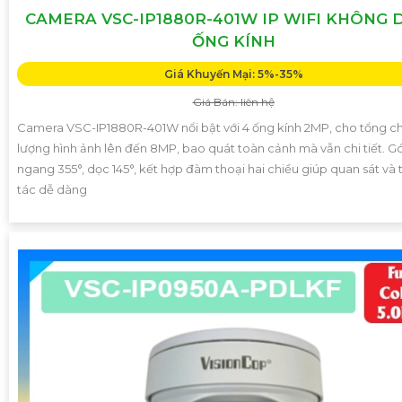
CAMERA VSC-IP1880R-401W IP WIFI KHÔNG 
ỐNG KÍNH
Giá Khuyến Mại: 5%-35%
Giá Bán: liên hệ
Camera VSC-IP1880R-401W nổi bật với 4 ống kính 2MP, cho tổng c
lượng hình ảnh lên đến 8MP, bao quát toàn cảnh mà vẫn chi tiết. G
ngang 355°, dọc 145°, kết hợp đàm thoại hai chiều giúp quan sát và
tác dễ dàng