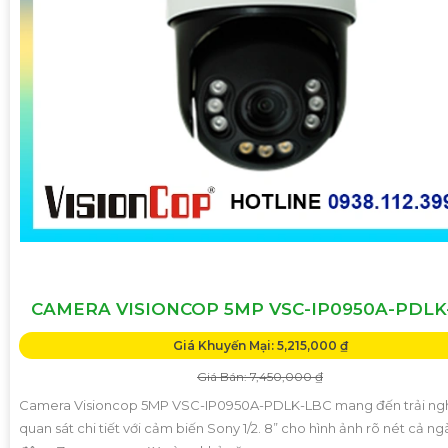
CAMERA VISIONCOP 5MP VSC-IP0950A-PDLK
Giá Khuyến Mại: 5,215,000 ₫
Giá Bán: 7,450,000 ₫
Camera Visioncop 5MP VSC-IP0950A-PDLK-LBC mang đến trải ng
quan sát chi tiết với cảm biến Sony 1/2. 8” cho hình ảnh rõ nét cả ng