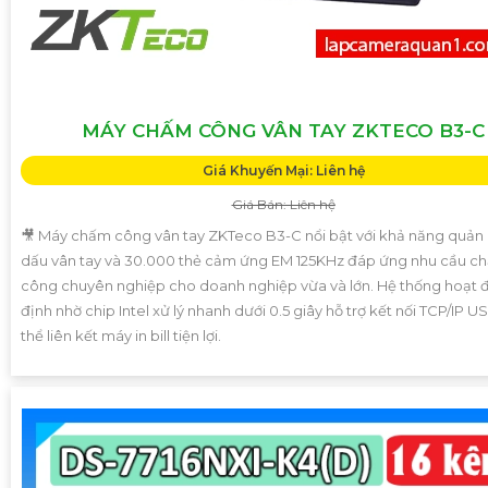
MÁY CHẤM CÔNG VÂN TAY ZKTECO B3-C
Giá Khuyến Mại: Liên hệ
Giá Bán: Liên hệ
🎥 Máy chấm công vân tay ZKTeco B3-C nổi bật với khả năng quản 
dấu vân tay và 30.000 thẻ cảm ứng EM 125KHz đáp ứng nhu cầu c
công chuyên nghiệp cho doanh nghiệp vừa và lớn. Hệ thống hoạt 
định nhờ chip Intel xử lý nhanh dưới 0.5 giây hỗ trợ kết nối TCP/IP U
thể liên kết máy in bill tiện lợi.