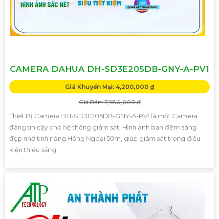
CAMERA DAHUA DH-SD3E205DB-GNY-A-PV1
Giá Khuyến Mại: 4,200,000 ₫
Giá Bán: 7,980,000 ₫
Thiết Bị Camera DH-SD3E205DB-GNY-A-PV1 là một Camera
đáng tin cậy cho hệ thống giám sát. Hình ảnh ban đêm sáng
đẹp nhờ tính năng Hồng Ngoại 50m, giúp giám sát trong điều
kiện thiếu sáng