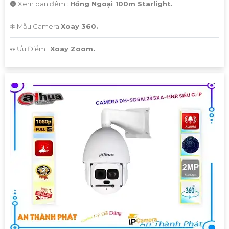
🌚 Xem ban đêm :
Hồng Ngoại 100m Starlight.
❄ Mẫu Camera
Xoay 360.
️↭ Ưu Điểm :
Xoay Zoom.