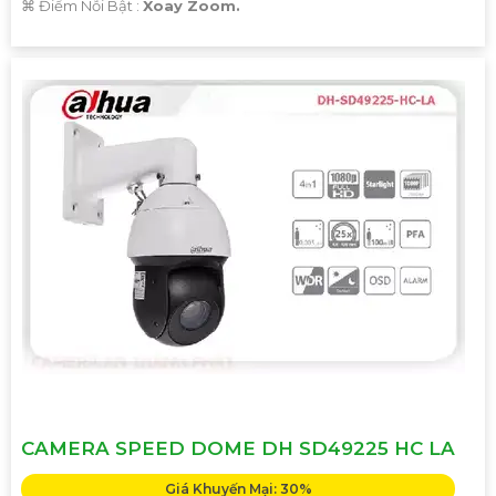
️⌘ Điểm Nỗi Bật :
Xoay Zoom.
'
CAMERA SPEED DOME DH SD49225 HC LA
Giá Khuyến Mại: 30%