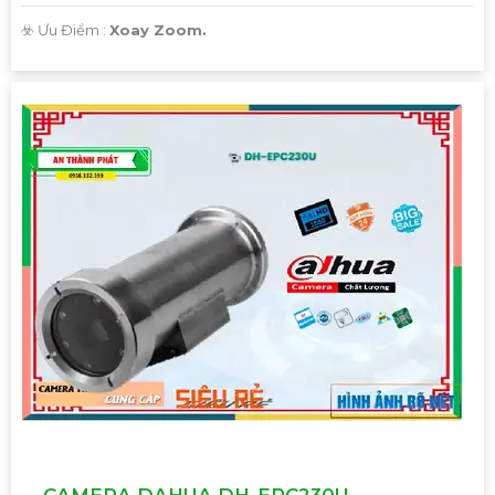
️☣️ Ưu Điểm :
Xoay Zoom.
CAMERA DAHUA DH-EPC230U