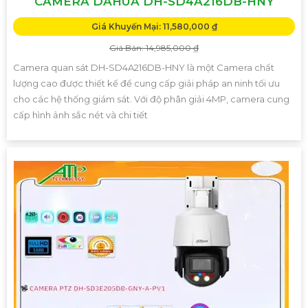
CAMERA DAHUA DH-SD4A216DB-HNY
Giá Khuyến Mại: 11,580,000 ₫
Giá Bán: 14,985,000 ₫
Camera quan sát DH-SD4A216DB-HNY là một Camera chất
lượng cao được thiết kế để cung cấp giải pháp an ninh tối ưu
cho các hệ thống giám sát. Với độ phân giải 4MP, camera cung
cấp hình ảnh sắc nét và chi tiết