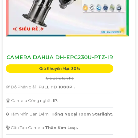
CAMERA DAHUA DH-EPC230U-PTZ-IR
Giá Khuyến Mại: 30%
Giá Bán: liên hệ
💯 Độ Phân giải :
FULL HD 1080P .
🏆 Camera Công nghệ :
IP.
✪ Tầm Nhìn Ban Đêm :
Hồng Ngoại 100m Starlight.
🐉️ Cấu Tạo Camera
Thân Kim Loại.