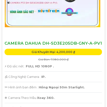
🛑
3:
Thiết kế hiện đại và đa dạng: Camera Dahua cung cấp
các mẫu thiết kế đa dạng, từ dạng bán cầu cho đến dạng
hồng ngoại, giúp bạn lựa chọn phù hợp với các phân khúc
và yêu cầu cụ thể.
#### Liên hệ để biết thêm thông tin chi tiết và đặt hàng:Để
được tư vấn và báo giá tốt nhất cho dự án của bạn, vui lòng
liên hệ theo thông tin sau:- Địa chỉ: [Địa chỉ cửa hàng hoặc
CAMERA DAHUA DH-SD3E205DB-GNY-A-PV1
website]- Số điện thoại: [Số điện thoại liên hệ]- Email: [Địa
Giá Khuyến Mại: 4,200,000 ₫
chỉ email]
Giá Bán: 7,980,000 ₫
Hy vọng mô tả trên sẽ giúp bạn có thêm thông tin về
️⚡ Độ sắc nét :
FULL HD 1080P .
Camera Dahua chính hãng và quyết định cho dự án của
🕉️ Công Nghệ Camera :
IP.
mình. Nếu cần thêm hỗ trợ, bạn có thể cho biết thêm chi
tiết để được tư vấn cụ thể hơn.
🔦 Hình ảnh ban đêm :
Hồng Ngoại 50m Starlight.
❄ Camera Theo Mẫu
Xoay 360.