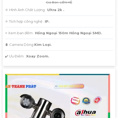
Giá Bán: LIÊN HỆ
🔆 Hình Ành Chất Lượng :
Ultra 2k .
⚛️ Tích hợp công nghệ :
IP.
⭐ Xem ban đêm :
Hồng Ngoại 150m Hồng Ngoại SMD.
🐜 Camera Dòng
Kim Loại.
️✔️ Ưu Điểm :
Xoay Zoom.