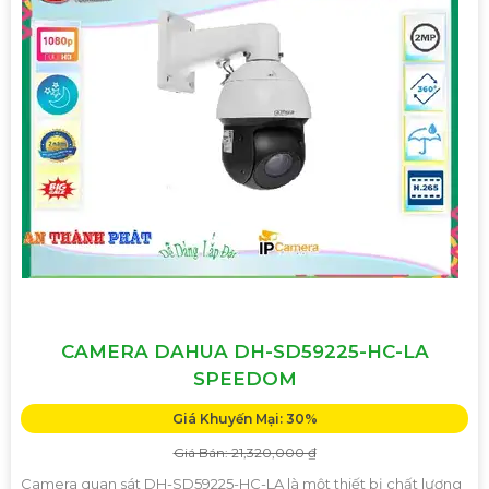
CAMERA DAHUA DH-SD59225-HC-LA
SPEEDOM
Giá Khuyến Mại: 30%
Giá Bán: 21,320,000 ₫
Camera quan sát DH-SD59225-HC-LA là một thiết bị chất lượng