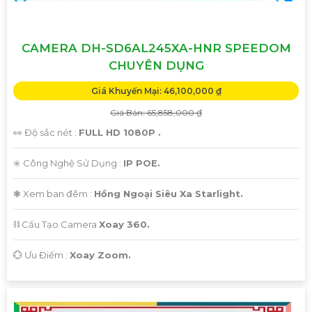
CAMERA DH-SD6AL245XA-HNR SPEEDOM
CHUYÊN DỤNG
Giá Khuyến Mại: 46,100,000 ₫
Giá Bán: 65,858,000 ₫
👀 Độ sắc nét :
FULL HD 1080P .
✳️ Công Nghệ Sử Dụng :
IP POE.
❃ Xem ban đêm :
Hồng Ngoại Siêu Xa Starlight.
⛓ Cấu Tạo Camera
Xoay 360.
️💮 Ưu Điểm :
Xoay Zoom.