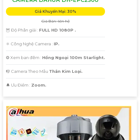
Giá Khuyến Mại: 30%
Giá Bán: liên hệ
🦉 Độ Phân giải :
FULL HD 1080P .
⚛️ Công Nghệ Camera :
IP.
❂ Xem ban đêm :
Hồng Ngoại 100m Starlight.
🎼️ Camera Theo Mẫu
Thân Kim Loại.
️🔔 Ưu Điểm :
Zoom.