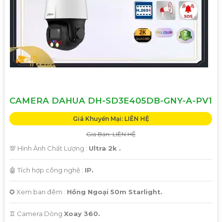
CAMERA DAHUA DH-SD3E405DB-GNY-A-PV1
Giá Khuyến Mại: LIÊN HỆ
Giá Bán: LIÊN HỆ
💯 Hình Ành Chất Lượng :
Ultra 2k .
🤖️ Tích hợp công nghệ :
IP.
✪ Xem ban đêm :
Hồng Ngoại 50m Starlight.
♊ Camera Dòng
Xoay 360.