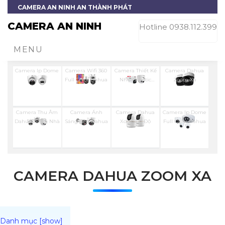
CAMERA AN NINH AN THÀNH PHÁT
CAMERA AN NINH
Hotline 0938.112.399
MENU
Camera Ip Dome
Camera Wifi 360
Camera Thiết Kế
Camera Dahua
Dahua
Full Color Dahua
Nhựa Plastic
Zoom Xa
Dahua
Camera Thu Âm
Camera Ánh
Camera Dahua
Camera Ip Dome
Dahua Trong Nhà
Sáng Kép Dahua
Xoay 360 Độ
Full Color Dahua
CAMERA DAHUA ZOOM XA