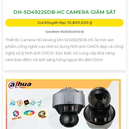
DH-SD49225DB-HC CAMERA GIÁM SÁT
Giá Khuyến Mại: 10,800,000 ₫
Giá Bán: 15,300,000 ₫
Thiết Bị Camera HD Analog DH-SD49225DB-HC là một sản
phẩm công nghệ cao nhờ sử dụng hình ảnh CMOS đẹp và công
nghệ xử lý hình ảnh CMOS. Đặc biệt, nó cung cấp khả năng
xem ban đêm với ánh sáng hồng ngoại lên đến 100m