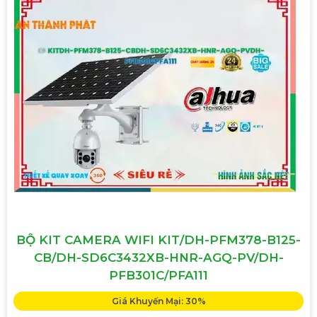
BỘ KIT CAMERA WIFI KIT/DH-PFM378-B125-
CB/DH-SD6C3432XB-HNR-AGQ-PV/DH-
PFB301C/PFA111
Giá Khuyến Mại: 30%