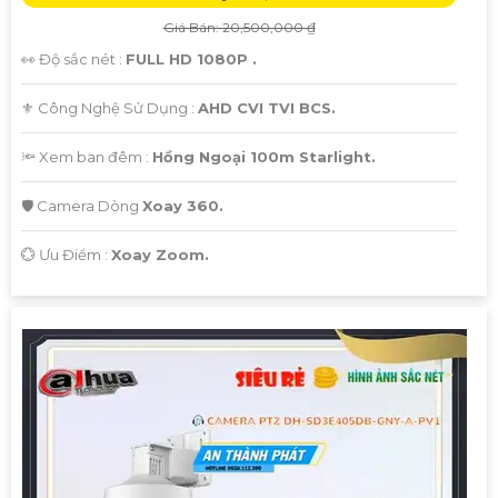
Giá Bán: 20,500,000 ₫
👀 Độ sắc nét :
FULL HD 1080P .
⚜️ Công Nghệ Sử Dụng :
AHD CVI TVI BCS.
🔦 Xem ban đêm :
Hồng Ngoại 100m Starlight.
🛡 Camera Dòng
Xoay 360.
️💮 Ưu Điểm :
Xoay Zoom.