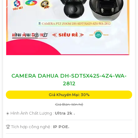
CAMERA DAHUA DH-SDT5X425-4Z4-WA-
2812
Giá Khuyến Mại: 30%
Giá Bán: liên hệ
☀️ Hình Ành Chất Lượng :
Ultra 2k .
🏆 Tích hợp công nghệ :
IP POE.