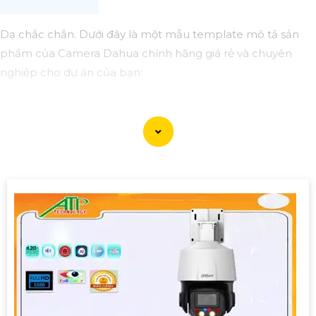
Dạ chắc chắn. Dưới đây là một mẫu template mô tả sản
phẩm của Camera Dahua chính hãng giá rẻ và chuyên
nghiệp cho dự án của bạn:
### Mô tả sản phẩm:
Tên sản phẩm: Camera Dahua chính hãng Mã sản phẩm:
DH-138
#### Đặc điểm nổi bật:🌠
1:
Chất lượng chuyên nghiệp:
Camera Dahua chính hãng được đánh giá cao về chất
lượng hình ảnh và độ tin cậy. Với độ phân giải sắc nét, hỗ trợ
nhiều chức năng thông minh, đây là lựa chọn hoàn hảo
cho dự án của bạn.
🎛
2:
Giá cả phải chăng: Dù là sản phẩm chất lượng chuyên
nghiệp nhưng Camera Dahua chính hãng vẫn có mức giá
vô cùng hấp dẫn, phù hợp với ngân sách của dự án.