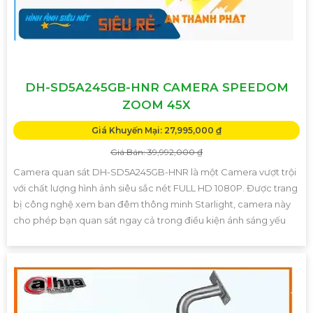
DH-SD5A245GB-HNR CAMERA SPEEDOM
ZOOM 45X
Giá Khuyến Mại: 27,995,000 ₫
Giá Bán: 39,992,000 ₫
Camera quan sát DH-SD5A245GB-HNR là một Camera vượt trội
với chất lượng hình ảnh siêu sắc nét FULL HD 1080P. Được trang
bị công nghệ xem ban đêm thông minh Starlight, camera này
cho phép bạn quan sát ngay cả trong điều kiện ánh sáng yếu