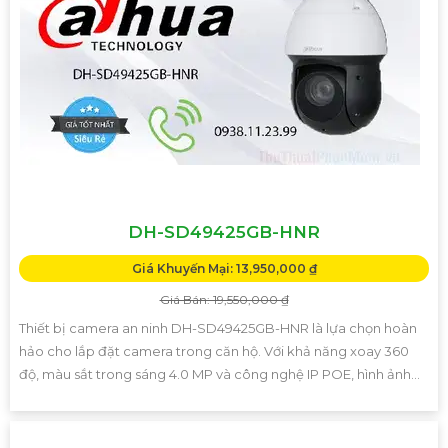
DH-SD49425GB-HNR
Giá Khuyến Mại: 13,950,000 ₫
Giá Bán: 19,550,000 ₫
Thiết bị camera an ninh DH-SD49425GB-HNR là lựa chọn hoàn
hảo cho lắp đặt camera trong căn hộ. Với khả năng xoay 360
độ, màu sắt trong sáng 4.0 MP và công nghệ IP POE, hình ảnh...