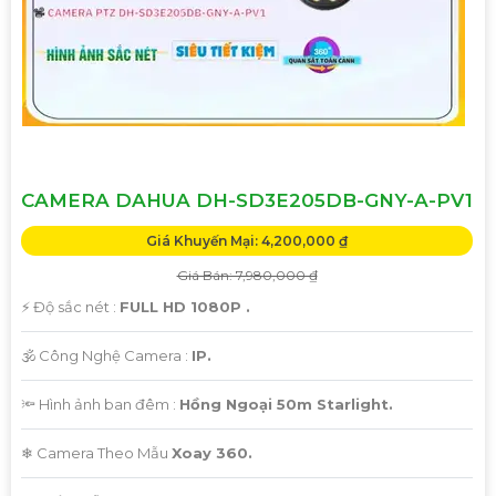
🛑
3:
Thiết kế hiện đại và đa dạng: Camera Dahua cung cấp
các mẫu thiết kế đa dạng, từ dạng bán cầu cho đến dạng
hồng ngoại, giúp bạn lựa chọn phù hợp với các phân khúc
và yêu cầu cụ thể.
#### Liên hệ để biết thêm thông tin chi tiết và đặt hàng:Để
được tư vấn và báo giá tốt nhất cho dự án của bạn, vui lòng
liên hệ theo thông tin sau:- Địa chỉ: [Địa chỉ cửa hàng hoặc
CAMERA DAHUA DH-SD3E205DB-GNY-A-PV1
website]- Số điện thoại: [Số điện thoại liên hệ]- Email: [Địa
Giá Khuyến Mại: 4,200,000 ₫
chỉ email]
Giá Bán: 7,980,000 ₫
Hy vọng mô tả trên sẽ giúp bạn có thêm thông tin về
️⚡ Độ sắc nét :
FULL HD 1080P .
Camera Dahua chính hãng và quyết định cho dự án của
🕉️ Công Nghệ Camera :
IP.
mình. Nếu cần thêm hỗ trợ, bạn có thể cho biết thêm chi
tiết để được tư vấn cụ thể hơn.
🔦 Hình ảnh ban đêm :
Hồng Ngoại 50m Starlight.
❄ Camera Theo Mẫu
Xoay 360.