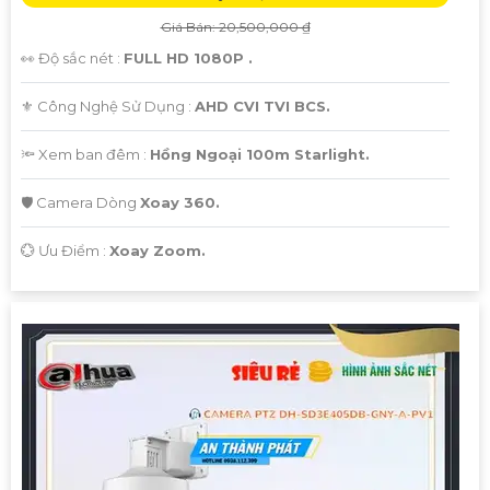
Giá Bán: 20,500,000 ₫
👀 Độ sắc nét :
FULL HD 1080P .
⚜️ Công Nghệ Sử Dụng :
AHD CVI TVI BCS.
🔦 Xem ban đêm :
Hồng Ngoại 100m Starlight.
🛡 Camera Dòng
Xoay 360.
️💮 Ưu Điểm :
Xoay Zoom.