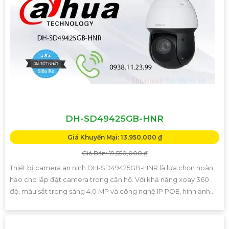
DH-SD49425GB-HNR
Giá Khuyến Mại: 13,950,000 ₫
Giá Bán: 19,550,000 ₫
Thiết bị camera an ninh DH-SD49425GB-HNR là lựa chọn hoàn
hảo cho lắp đặt camera trong căn hộ. Với khả năng xoay 360
độ, màu sắt trong sáng 4.0 MP và công nghệ IP POE, hình ảnh...