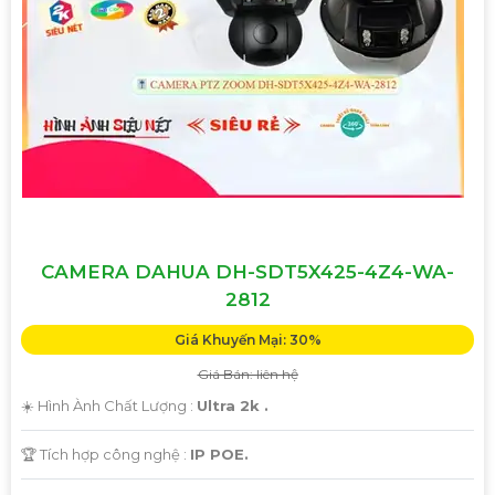
CAMERA DAHUA DH-SDT5X425-4Z4-WA-
2812
Giá Khuyến Mại: 30%
Giá Bán: liên hệ
☀️ Hình Ành Chất Lượng :
Ultra 2k .
🏆 Tích hợp công nghệ :
IP POE.