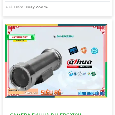
️☣️ Ưu Điểm :
Xoay Zoom.
CAMERA DAHUA DH-EPC230U