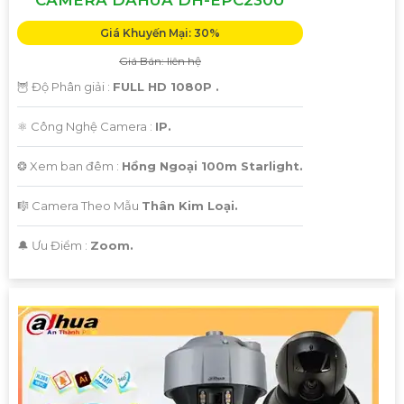
Giá Khuyến Mại: 30%
Giá Bán: liên hệ
🦉 Độ Phân giải :
FULL HD 1080P .
⚛️ Công Nghệ Camera :
IP.
❂ Xem ban đêm :
Hồng Ngoại 100m Starlight.
🎼️ Camera Theo Mẫu
Thân Kim Loại.
️🔔 Ưu Điểm :
Zoom.