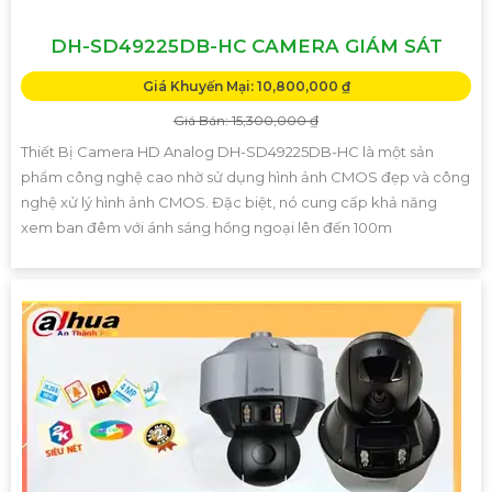
DH-SD49225DB-HC CAMERA GIÁM SÁT
Giá Khuyến Mại: 10,800,000 ₫
Giá Bán: 15,300,000 ₫
Thiết Bị Camera HD Analog DH-SD49225DB-HC là một sản
phẩm công nghệ cao nhờ sử dụng hình ảnh CMOS đẹp và công
nghệ xử lý hình ảnh CMOS. Đặc biệt, nó cung cấp khả năng
xem ban đêm với ánh sáng hồng ngoại lên đến 100m