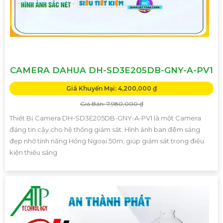
CAMERA DAHUA DH-SD3E205DB-GNY-A-PV1
Giá Khuyến Mại: 4,200,000 ₫
Giá Bán: 7,980,000 ₫
Thiết Bị Camera DH-SD3E205DB-GNY-A-PV1 là một Camera
đáng tin cậy cho hệ thống giám sát. Hình ảnh ban đêm sáng
đẹp nhờ tính năng Hồng Ngoại 50m, giúp giám sát trong điều
kiện thiếu sáng