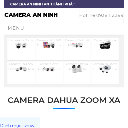
CAMERA AN NINH AN THÀNH PHÁT
CAMERA AN NINH
Hotline 0938.112.399
MENU
Camera Ip Dome
Camera Wifi 360
Camera Thiết Kế
Camera Dahua
Dahua
Full Color Dahua
Nhựa Plastic
Zoom Xa
Dahua
Camera Thu Âm
Camera Ánh
Camera Dahua
Camera Ip Dome
Dahua Trong Nhà
Sáng Kép Dahua
Xoay 360 Độ
Full Color Dahua
CAMERA DAHUA ZOOM XA