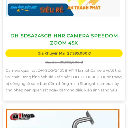
DH-SD5A245GB-HNR CAMERA SPEEDOM
ZOOM 45X
Giá Khuyến Mại: 27,995,000 ₫
Giá Bán: 39,992,000 ₫
Camera quan sát DH-SD5A245GB-HNR là một Camera vượt trội
với chất lượng hình ảnh siêu sắc nét FULL HD 1080P. Được trang
bị công nghệ xem ban đêm thông minh Starlight, camera này
cho phép bạn quan sát ngay cả trong điều kiện ánh sáng yếu