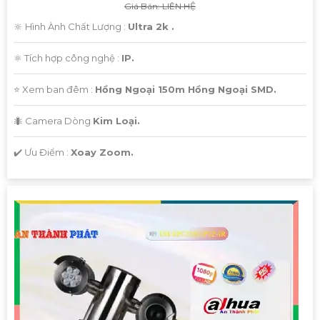
Giá Bán: LIÊN HỆ
🔆 Hình Ành Chất Lượng :
Ultra 2k .
⚛️ Tích hợp công nghệ :
IP.
⭐ Xem ban đêm :
Hồng Ngoại 150m Hồng Ngoại SMD.
🐜 Camera Dòng
Kim Loại.
️✔️ Ưu Điểm :
Xoay Zoom.