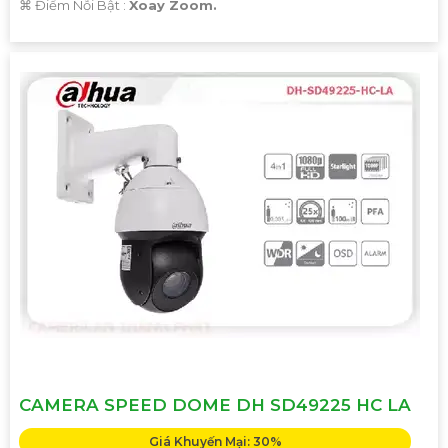
️⌘ Điểm Nỗi Bật :
Xoay Zoom.
'
CAMERA SPEED DOME DH SD49225 HC LA
Giá Khuyến Mại: 30%