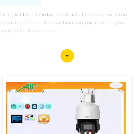
Dạ chắc chắn. Dưới đây là một mẫu template mô tả sản
phẩm của Camera Dahua chính hãng giá rẻ và chuyên
nghiệp cho dự án của bạn:
### Mô tả sản phẩm:
Tên sản phẩm: Camera Dahua chính hãng Mã sản phẩm:
DH-138
#### Đặc điểm nổi bật:🌠
1:
Chất lượng chuyên nghiệp:
Camera Dahua chính hãng được đánh giá cao về chất
lượng hình ảnh và độ tin cậy. Với độ phân giải sắc nét, hỗ trợ
nhiều chức năng thông minh, đây là lựa chọn hoàn hảo
cho dự án của bạn.
🎛
2:
Giá cả phải chăng: Dù là sản phẩm chất lượng chuyên
nghiệp nhưng Camera Dahua chính hãng vẫn có mức giá
vô cùng hấp dẫn, phù hợp với ngân sách của dự án.