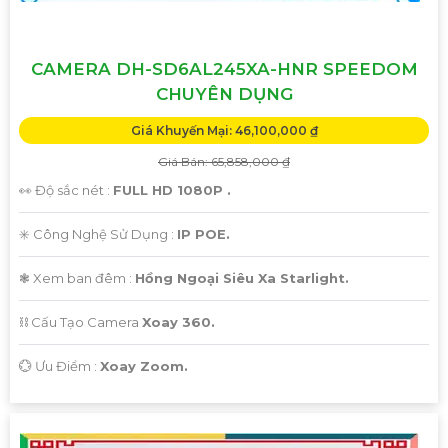
CAMERA DH-SD6AL245XA-HNR SPEEDOM
CHUYÊN DỤNG
Giá Khuyến Mại: 46,100,000 ₫
Giá Bán: 65,858,000 ₫
👀 Độ sắc nét :
FULL HD 1080P .
✳️ Công Nghệ Sử Dụng :
IP POE.
❃ Xem ban đêm :
Hồng Ngoại Siêu Xa Starlight.
⛓ Cấu Tạo Camera
Xoay 360.
️💮 Ưu Điểm :
Xoay Zoom.