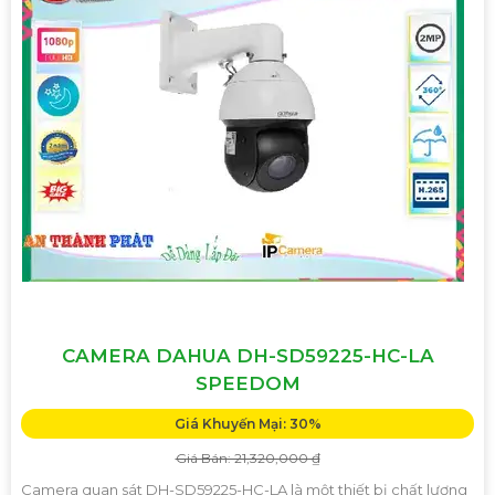
CAMERA DAHUA DH-SD59225-HC-LA
SPEEDOM
Giá Khuyến Mại: 30%
Giá Bán: 21,320,000 ₫
Camera quan sát DH-SD59225-HC-LA là một thiết bị chất lượng