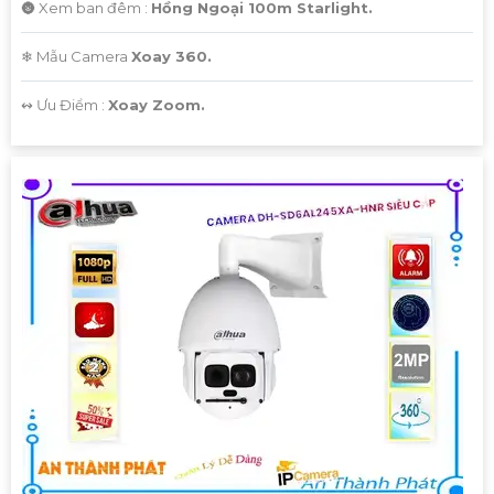
🌚 Xem ban đêm :
Hồng Ngoại 100m Starlight.
❄ Mẫu Camera
Xoay 360.
️↭ Ưu Điểm :
Xoay Zoom.