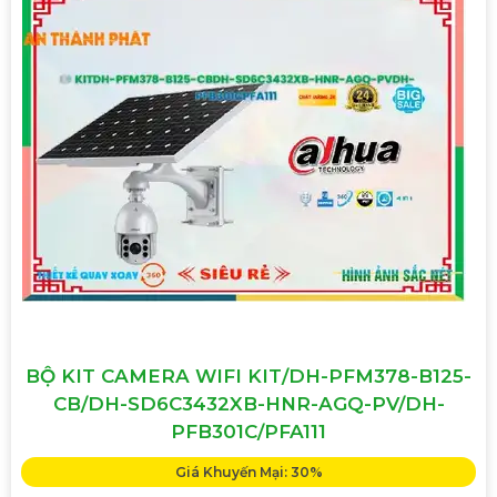
BỘ KIT CAMERA WIFI KIT/DH-PFM378-B125-
CB/DH-SD6C3432XB-HNR-AGQ-PV/DH-
PFB301C/PFA111
Giá Khuyến Mại: 30%