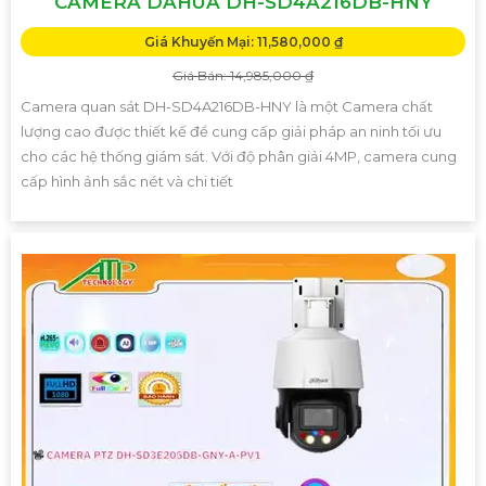
CAMERA DAHUA DH-SD4A216DB-HNY
Giá Khuyến Mại: 11,580,000 ₫
Giá Bán: 14,985,000 ₫
Camera quan sát DH-SD4A216DB-HNY là một Camera chất
lượng cao được thiết kế để cung cấp giải pháp an ninh tối ưu
cho các hệ thống giám sát. Với độ phân giải 4MP, camera cung
cấp hình ảnh sắc nét và chi tiết