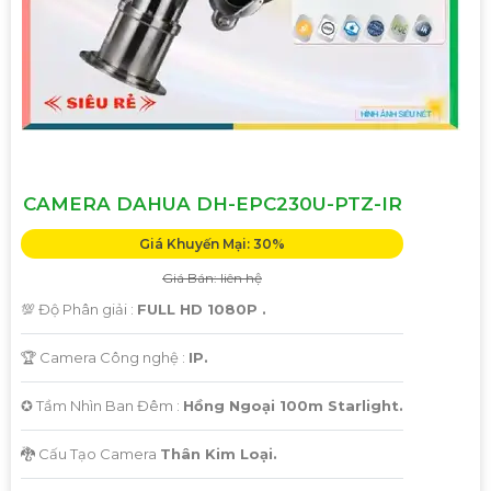
CAMERA DAHUA DH-EPC230U-PTZ-IR
Giá Khuyến Mại: 30%
Giá Bán: liên hệ
💯 Độ Phân giải :
FULL HD 1080P .
🏆 Camera Công nghệ :
IP.
✪ Tầm Nhìn Ban Đêm :
Hồng Ngoại 100m Starlight.
🐉️ Cấu Tạo Camera
Thân Kim Loại.