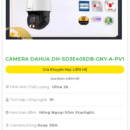
CAMERA DAHUA DH-SD3E405DB-GNY-A-PV1
Giá Khuyến Mại: LIÊN HỆ
Giá Bán: LIÊN HỆ
💯 Hình Ành Chất Lượng :
Ultra 2k .
🤖️ Tích hợp công nghệ :
IP.
✪ Xem ban đêm :
Hồng Ngoại 50m Starlight.
♊ Camera Dòng
Xoay 360.