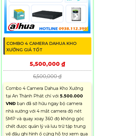
COMBO 4 CAMERA DAHUA KHO
XƯỞNG GIÁ TỐT
5,500,000 ₫
6,500,000 ₫
Combo 4 Camera Dahua Kho Xưởng
tại An Thành Phát chỉ với
5.500.000
VNĐ
bạn đã sỡ hữu ngay bộ camera
nhà xưởng với 4 mắt camera độ nét
5MP và quay xoay 360 độ không góc
chết được quản lý và lưu trữ tập trung
về đầu ghi hình ổ cứng hỗ trợ xem qua