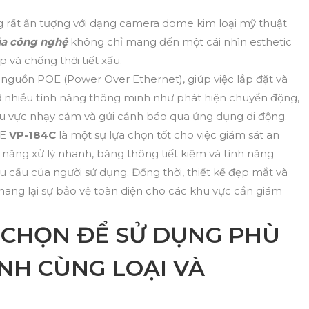
 rất ấn tượng với dạng camera dome kim loại mỹ thuật
ủa công nghệ
không chỉ mang đến một cái nhìn esthetic
và chống thời tiết xấu.
 nguồn POE (Power Over Ethernet), giúp việc lắp đặt và
ợ nhiều tính năng thông minh như phát hiện chuyển động,
u vực nhạy cảm và gửi cảnh báo qua ứng dụng di động.
OE
VP-184C
là một sự lựa chọn tốt cho việc giám sát an
hả năng xử lý nhanh, băng thông tiết kiệm và tính năng
 cầu của người sử dụng. Đồng thời, thiết kế đẹp mắt và
mang lại sự bảo vệ toàn diện cho các khu vực cần giám
CHỌN ĐỂ SỬ DỤNG PHÙ
NH CÙNG LOẠI VÀ