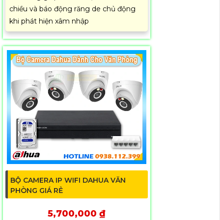
chiều và báo động răng de chủ động
khi phát hiện xâm nhập
BỘ CAMERA IP WIFI DAHUA VĂN
PHÒNG GIÁ RẺ
5,700,000 ₫