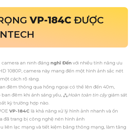
TRỌNG
VP-184C
ĐƯỢC
ANTECH
m camera an ninh đáng
nghĩ Đến
với nhiều tính năng ưu
L HD 1080P, camera này mang đến một hình ảnh sắc nét
 một cách rõ ràng.
ban đêm thông qua hồng ngoại có thể lên đến 40m,
ộ ban đêm khi ánh sáng yếu, ⁂
Hoàn toàn tin cậy
giám sát
bất kỳ trường hợp nào.
 POE
VP-184C
là khả năng xử lý hình ảnh nhanh và ổn
a đã trang bị công nghệ nén hình ảnh
ểu liên lạc mạng và tiết kiệm băng thông mạng, làm tăng