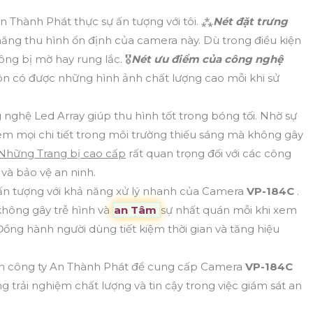
n Thành Phát thực sự ấn tượng với tôi. ⁂
Nét đặt trưng
năng thu hình ổn định của camera này. Dù trong điều kiện
ng bị mờ hay rung lắc. 🎖️
Nét ưu điểm của công nghệ
ôn có được những hình ảnh chất lượng cao mỗi khi sử
 nghệ Led Array giúp thu hình tốt trong bóng tối. Nhờ sự
em mọi chi tiết trong môi trường thiếu sáng mà không gây
 Những Trang bị cao cấp
rất quan trọng đối với các công
và bảo vệ an ninh.
 ấn tượng với khả năng xử lý nhanh của Camera
VP-184C
.
 không gây trễ hình và
an Tâm
sự nhất quán mỗi khi xem
Đồng hành người dùng tiết kiệm thời gian và tăng hiệu
đến công ty An Thành Phát để cung cấp Camera
VP-184C
trải nghiệm chất lượng và tin cậy trong việc giám sát an