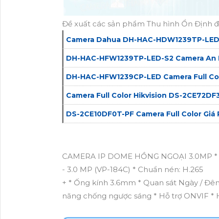
Đề xuất các sản phẩm Thu hình Ổn Định 
Camera Dahua DH-HAC-HDW1239TP-LED
DH-HAC-HFW1239TP-LED-S2 Camera An 
DH-HAC-HFW1239CP-LED Camera Full Co
Camera Full Color Hikvision DS-2CE72DF
DS-2CE10DF0T-PF Camera Full Color Giá 
CAMERA IP DOME HỒNG NGOẠI 3.0MP * Độ
- 3.0 MP (VP-184C) * Chuẩn nén: H.265
+ * Ống kính 3.6mm * Quan sát Ngày / Đêm
năng chống ngược sáng * Hỗ trợ ONVIF * H