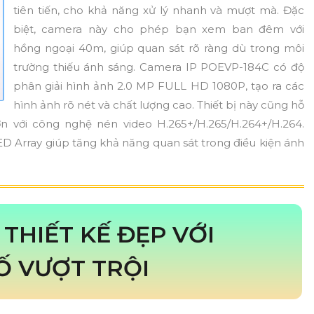
tiên tiến, cho khả năng xử lý nhanh và mượt mà. Đặc
biệt, camera này cho phép bạn xem ban đêm với
hồng ngoại 40m, giúp quan sát rõ ràng dù trong môi
trường thiếu ánh sáng. Camera IP POEVP-184C có độ
phân giải hình ảnh 2.0 MP FULL HD 1080P, tạo ra các
hình ảnh rõ nét và chất lượng cao. Thiết bị này cũng hỗ
hơn với công nghệ nén video H.265+/H.265/H.264+/H.264.
ED Array giúp tăng khả năng quan sát trong điều kiện ánh
THIẾT KẾ ĐẸP VỚI
Ố VƯỢT TRỘI