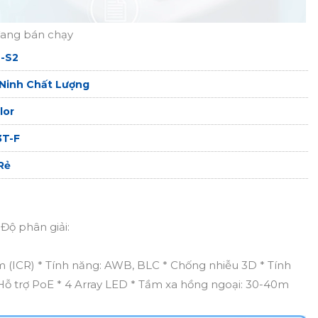
đang bán chạy
-S2
Ninh Chất Lượng
lor
3T-F
Rẻ
 phân giải:
 (ICR) * Tính năng: AWB, BLC * Chống nhiễu 3D * Tính
ỗ trợ PoE * 4 Array LED * Tầm xa hồng ngoại: 30-40m