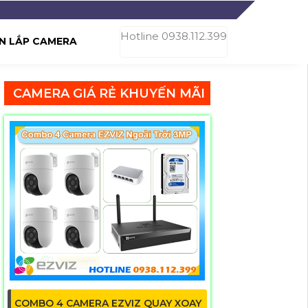
Hotline 0938.112.399
N LẮP CAMERA
CAMERA GIÁ RẺ KHUYẾN MÃI
COMBO 4 CAMERA EZVIZ QUAY XOAY