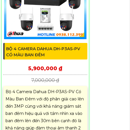
BỘ 4 CAMERA DAHUA DH-P3AS-PV
CÓ MÀU BAN ĐÊM
5,900,000 ₫
7,000,000 ₫
Bộ 4 Camera Dahua DH-P3AS-PV Có
Màu Ban Đêm với độ phân giải cao lên
đến 3MP cùng với khả năng giám sát
ban đêm hiệu quả với tầm nhìn xa vào
ban đêm lên đến 30m bên cạnh đó là
khả năng giúp đàm thoại âm thanh 2