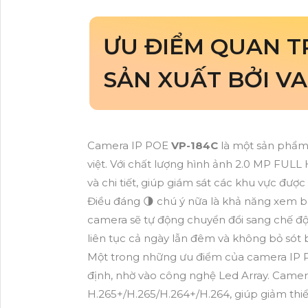
ƯU ĐIỂM QUAN 
SẢN XUẤT BỞI V
Camera IP POE
VP-184C
là một sản phẩ
việt. Với chất lượng hình ảnh 2.0 MP FUL
và chi tiết, giúp giám sát các khu vực được
Điều đáng 🌗 chú ý nữa là khả năng xem 
camera sẽ tự động chuyển đổi sang chế đ
liên tục cả ngày lẫn đêm và không bỏ sót 
Một trong những ưu điểm của camera IP
định, nhờ vào công nghệ Led Array. Camer
H.265+/H.265/H.264+/H.264, giúp giảm thi