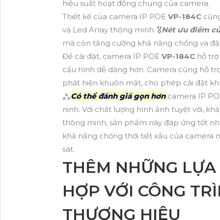
hiệu suất hoạt động chung của camera.
Thiết kế của camera IP POE
VP-184C
cũng
và Led Array thông minh. 🎖️
Nét ưu điểm c
mà còn tăng cường khả năng chống va đập 
Để cài đặt, camera IP POE
VP-184C
hỗ trợ
cấu hình dễ dàng hơn. Camera cũng hỗ tr
phát hiện khuôn mặt, cho phép cài đặt kh
⁂
Có thể đánh giá gọn hơn
camera IP P
ninh. Với chất lượng hình ảnh tuyệt vời, k
thông minh, sản phẩm này đáp ứng tốt nhu
khả năng chống thời tiết xấu của camera 
sát.
THÊM NHỮNG LỰA 
HỢP VỚI CÔNG TRÌ
THƯƠNG HIỆU