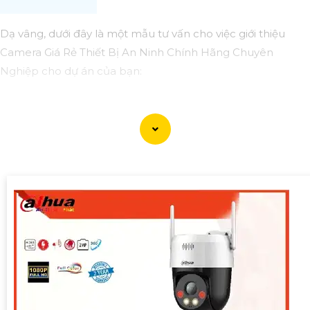
Dạ vâng, dưới đây là một mẫu tư vấn cho việc giới thiệu
Camera Giá Rẻ Thiết Bị An Ninh Chính Hãng Chuyên
Nghiệp cho dự án của bạn:
Camera Giá Rẻ Thiết Bị An Ninh Chính Hãng Chuyên
Nghiệp cho Dự Án
Chào quý khách hàng,
Chúng tôi xin giới thiệu đến quý khách hàng dòng sản
phẩm Camera Giá Rẻ Thiết Bị An Ninh Chính Hãng Chuyên
Nghiệp, đáp ứng nhu cầu an ninh và giám sát cho dự án
của quý khách một cách hiệu quả, tin cậy và tiết kiệm.
Ưu điểm của dòng sản phẩm:〗
1:
Giá cả hợp lý: Camera giá
rẻ nhưng vẫn
tin tưởng
chất lượng và hiệu suất làm việc.
👩‍🌾
2:
Chất lượng chính hãng: Sản phẩm được chọn lọc từ
các nhà sản xuất uy tín, cam kết chất lượng chính hãng.
3: