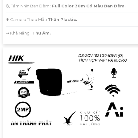
🌜 Tầm Nhìn Ban Đêm :
Full Color 30m Có Màu Ban Ðêm.
❄ Camera Theo Mẫu
Thân Plastic.
️⇝ Khả Năng :
Thu Âm.