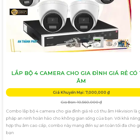
LẮP BỘ 4 CAMERA CHO GIA ĐÌNH GIÁ RẺ CÓ
ÂM
Giá Khuyến Mại: 7,000,000 ₫
Giá Bán: 10,560,000 ₫
Combo lắp bộ 4 camera cho gia đình giá rẻ có thu âm Hikvision là g
pháp an ninh hoàn hảo cho không gian sống của bạn. Với khả năng
hợp thu âm cao cấp, combo này mang đến sự an toàn tối đa cho gi
bạn