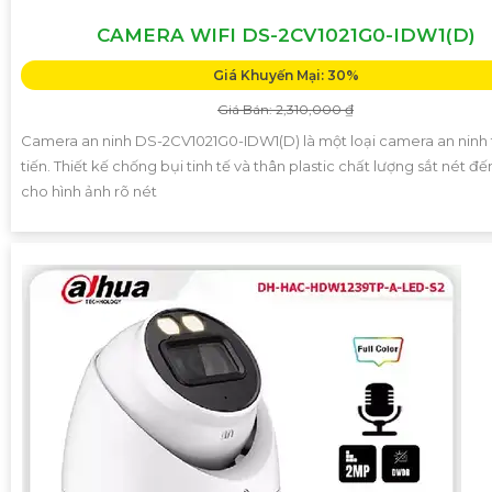
CAMERA WIFI DS-2CV1021G0-IDW1(D)
Giá Khuyến Mại: 30%
Giá Bán: 2,310,000 ₫
Camera an ninh DS-2CV1021G0-IDW1(D) là một loại camera an ninh 
tiến. Thiết kế chống bụi tinh tế và thân plastic chất lượng sắt nét đế
cho hình ảnh rõ nét