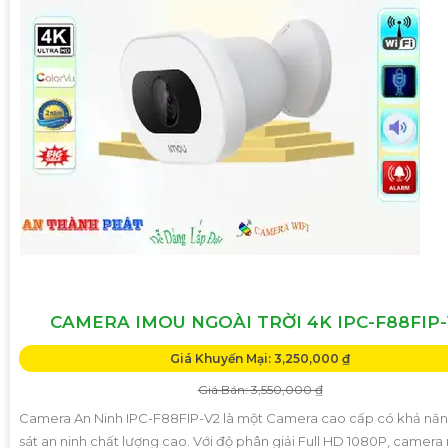
CAMERA IMOU NGOÀI TRỜI 4K IPC-F88FIP
Giá Khuyến Mại: 3,250,000 ₫
Giá Bán: 3,550,000 ₫
Camera An Ninh IPC-F88FIP-V2 là một Camera cao cấp có khả nă
sát an ninh chất lượng cao. Với độ phân giải Full HD 1080P, camera