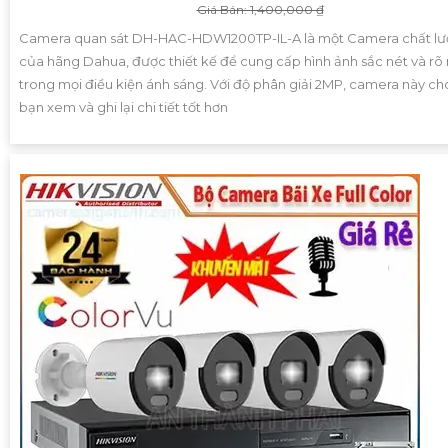
Giá Bán: 1,400,000 ₫
Camera quan sát DH-HAC-HDW1200TP-IL-A là một Camera chất l
của hãng Dahua, được thiết kế để cung cấp hình ảnh sắc nét và rõ
trong mọi điều kiện ánh sáng. Với độ phân giải 2MP, camera này c
bạn xem và ghi lại chi tiết tốt hơn