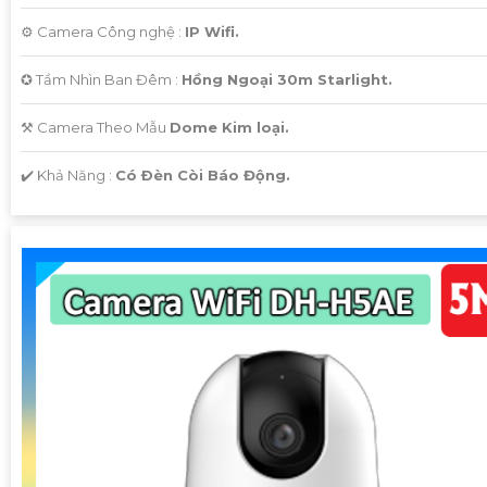
⚙ Camera Công nghệ :
IP Wifi.
✪ Tầm Nhìn Ban Đêm :
Hồng Ngoại 30m Starlight.
⚒ Camera Theo Mẫu
Dome Kim loại.
️✔️ Khả Năng :
Có Ðèn Còi Báo Động.