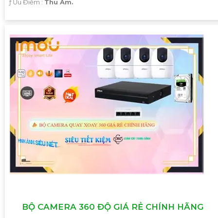
️ƒ Ưu Điểm :
Thu Âm.
Hy vọng mẫu tư vấn trên sẽ giúp bạn có thêm ý tưởng để
giới thiệu Camera Giá Rẻ Thiết Bị An Ninh Chính Hãng
Chuyên Nghiệp cho dự án của mình. Nếu cần thêm bất kỳ
thông tin hay sự điều chỉnh nào, hãy Cung cấp cho công
trình biết để Từng công trình có thể hỗ trợ bạn tốt hơn.
BỘ CAMERA 360 ĐỘ GIÁ RẺ CHÍNH HÃNG