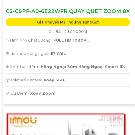
CS-C8PF-A0-6E22WFR QUAY QUÉT ZOOM 8X
Giá Khuyến Mại: ngung s₫n xu₫t
Giá Bán: 2,809,000 ₫
✨ Hình Ành Chất Lượng :
FULL HD 1080P .
®️ Tích hợp công nghệ :
IP Wifi.
❈ Xem ban đêm :
Hồng Ngoại 30m Hồng Ngoại Smart IR.
🎲 Thiết Kế Camera
Xoay 360.
️💠 Ưu Điểm :
Xoay Zoom.