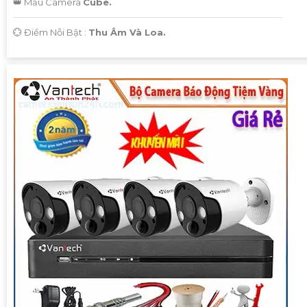
👑 Mẫu Camera
Cube.
️💮 Điểm Nỗi Bật :
Thu Âm Và Loa.