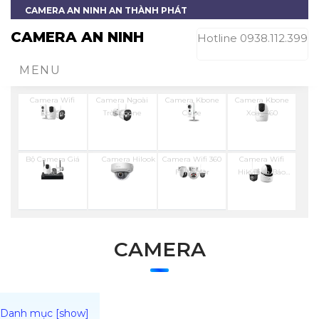
CAMERA AN NINH AN THÀNH PHÁT
CAMERA AN NINH
Hotline 0938.112.399
MENU
Camera Wifi
Camera Ngoài
Camera Kbone
Camera Kbone
Kbone
Trời Kbone
Cube
Xoay 360
Bộ Camera Giá
Camera Hilook
Camera Wifi 360
Camera Wifi
Rẻ
Full Color
Hikvision Báo
Động
CAMERA