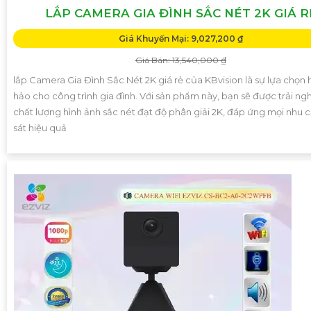
LẮP CAMERA GIA ĐÌNH SẮC NÉT 2K GIÁ R
Giá Khuyến Mại: 9,027,200 ₫
Giá Bán: 13,540,000 ₫
lắp Camera Gia Đình Sắc Nét 2K giá rẻ của KBvision là sự lựa chọn
hảo cho công trình gia đình. Với sản phẩm này, bạn sẽ được trải ng
chất lượng hình ảnh sắc nét đạt độ phân giải 2K, đáp ứng mọi nhu 
sát hiệu quả