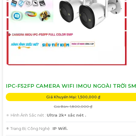
IPC-F52FP CAMERA WIFI IMOU NGOÀI TRỜI 5
Giá Khuyến Mại: 1,500,000 ₫
Giá Bán: 1,800,000 ₫
🔅 Hình Ảnh Sắc nét :
Ultra 2k+ sắc nét .
⚜️ Trang Bị Công Nghệ :
IP Wifi.