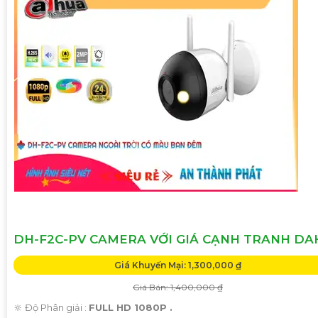
DH-F2C-PV CAMERA VỚI GIÁ CẠNH TRANH D
Giá Khuyến Mại: 1,300,000 ₫
Giá Bán: 1,400,000 ₫
🔆 Độ Phân giải :
FULL HD 1080P .