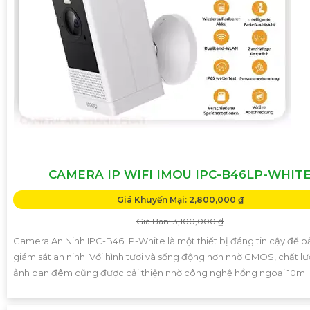
CAMERA IP WIFI IMOU IPC-B46LP-WHIT
Giá Khuyến Mại: 2,800,000 ₫
Giá Bán: 3,100,000 ₫
Camera An Ninh IPC-B46LP-White là một thiết bị đáng tin cậy để b
giám sát an ninh. Với hình tươi và sống động hơn nhờ CMOS, chất l
ảnh ban đêm cũng được cải thiện nhờ công nghệ hồng ngoại 10m