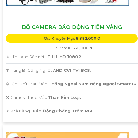
BỘ CAMERA BÁO ĐỘNG TIỆM VÀNG
Giá Khuyến Mại: 8,382,000 ₫
Giá Bán: 10,560,000 ₫
🔅 Hình Ảnh Sắc nét :
FULL HD 1080P .
®️ Trang Bị Công Nghệ :
AHD CVI TVI BCS.
❂ Tầm Nhìn Ban Đêm :
Hồng Ngoại 30m Hồng Ngoại Smart IR.
⚒ Camera Theo Mẫu
Thân Kim Loại.
️☣️ Khả Năng :
Báo Động Chống Trộm PIR.