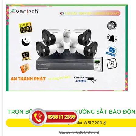
TRỌN BỘ CAMERA KHO XƯỞNG SẮT BÁO ĐỘN
Giá Khuyến Mại: 8,517,200 ₫
Giá Bán: 10,100,000 ₫