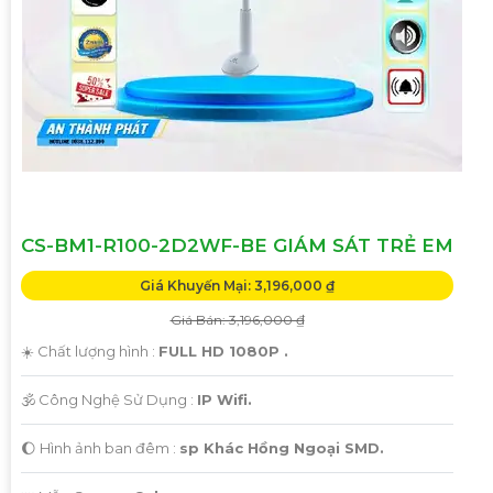
CS-BM1-R100-2D2WF-BE GIÁM SÁT TRẺ EM
Giá Khuyến Mại: 3,196,000 ₫
Giá Bán: 3,196,000 ₫
☀️ Chất lượng hình :
FULL HD 1080P .
🕉️ Công Nghệ Sử Dụng :
IP Wifi.
🌔 Hình ảnh ban đêm :
sp Khác Hồng Ngoại SMD.