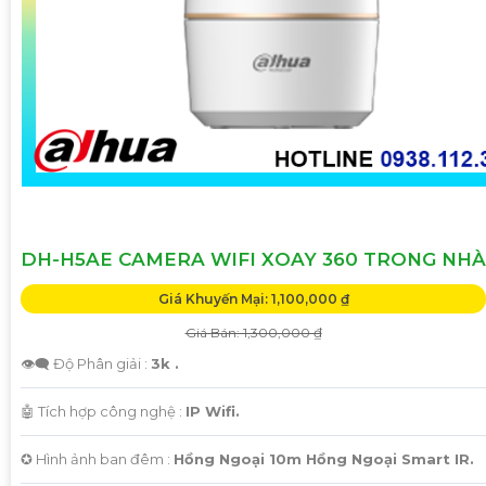
DH-H5AE CAMERA WIFI XOAY 360 TRONG NHÀ
Giá Khuyến Mại: 1,100,000 ₫
Giá Bán: 1,300,000 ₫
👁️‍🗨 Độ Phân giải :
3k .
🤖️ Tích hợp công nghệ :
IP Wifi.
✪ Hình ảnh ban đêm :
Hồng Ngoại 10m Hồng Ngoại Smart IR.