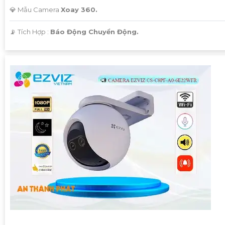
💎 Mẫu Camera
Xoay 360.
️📡 Tích Hợp :
Báo Động Chuyển Động.