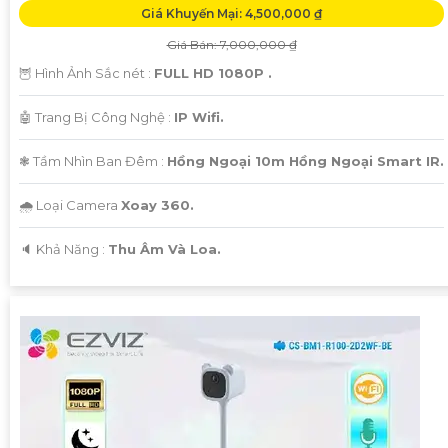
Giá Khuyến Mại: 4,500,000 ₫
Giá Bán: 7,000,000 ₫
🦉 Hình Ảnh Sắc nét :
FULL HD 1080P .
'
🤖️ Trang Bị Công Nghệ :
IP Wifi.
❃ Tầm Nhìn Ban Đêm :
Hồng Ngoại 10m Hồng Ngoại Smart IR.
🌧️ Loại Camera
Xoay 360.
️🔈 Khả Năng :
Thu Âm Và Loa.