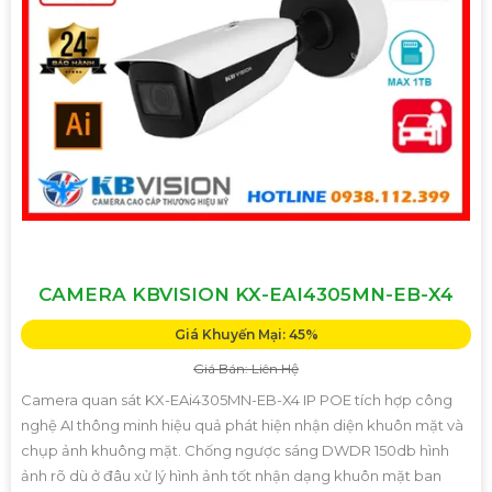
CAMERA KBVISION KX-EAI4305MN-EB-X4
Giá Khuyến Mại: 45%
Giá Bán: Liên Hệ
Camera quan sát KX-EAi4305MN-EB-X4 IP POE tích hợp công
nghệ AI thông minh hiệu quả phát hiện nhận diện khuôn mặt và
chụp ảnh khuông mặt. Chống ngược sáng DWDR 150db hình
ảnh rõ dù ở đâu xử lý hình ảnh tốt nhận dạng khuôn mặt ban