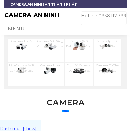
CAMERA AN NINH AN THÀNH PHÁT
CAMERA AN NINH
Hotline 0938.112.399
MENU
Camera H.265
Camera Sử Dụng
Camera Wifi
Camera Ip Thân
Dahua
Chip Sony Dahua
Dahua Báo Động
Trụ Dahua
Lắp Camera Wifi
Camera Ip 4k
Trọn Bộ Camera
Camera Có Thẻ
Dahua Xoay 360
Dahua
Dahua Chống
Nhớ Dahua
Trộm
CAMERA