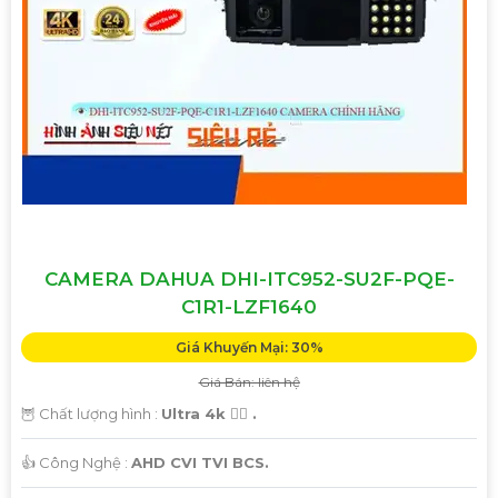
CAMERA DAHUA DHI-ITC952-SU2F-PQE-
C1R1-LZF1640
Giá Khuyến Mại: 30%
Giá Bán: liên hệ
🦉 Chất lượng hình :
Ultra 4k 👍🏾 .
👍 Công Nghệ :
AHD CVI TVI BCS.