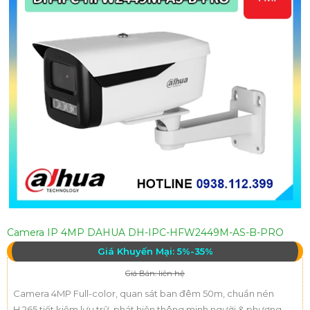
Camera IP 4MP DAHUA DH-IPC-HFW2449M-AS-B-PRO
Giá Khuyến Mại: 5%-35%
Giá Bán: liên hệ
Camera 4MP Full-color, quan sát ban đêm 50m, chuẩn nén
H.265 tiết kiệm lưu trữ, phát hiện thông minh người & phương