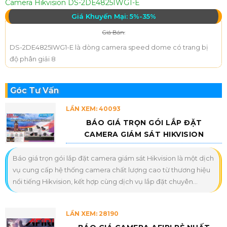
Camera Hikvision DS-2DE4825IWG1-E
Giá Khuyến Mại: 5%-35%
Giá Bán:
DS-2DE4825IWG1-E là dòng camera speed dome có trang bị
độ phân giải 8
Góc Tư Vấn
LẦN XEM: 40093
BÁO GIÁ TRỌN GÓI LẮP ĐẶT
CAMERA GIÁM SÁT HIKVISION
Báo giá trọn gói lắp đặt camera giám sát Hikvision là một dịch
vụ cung cấp hệ thống camera chất lượng cao từ thương hiệu
nổi tiếng Hikvision, kết hợp cùng dịch vụ lắp đặt chuyên...
LẦN XEM: 28190