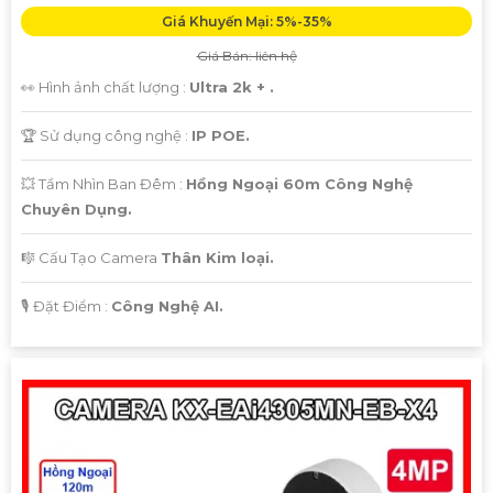
Giá Khuyến Mại: 5%-35%
Giá Bán: liên hệ
👀 Hình ảnh chất lượng :
Ultra 2k + .
🏆 Sử dụng công nghệ :
IP POE.
💥 Tầm Nhìn Ban Đêm :
Hồng Ngoại 60m Công Nghệ
Chuyên Dụng.
🎼️ Cấu Tạo Camera
Thân Kim loại.
️🎙 Đặt Điểm :
Công Nghệ AI.