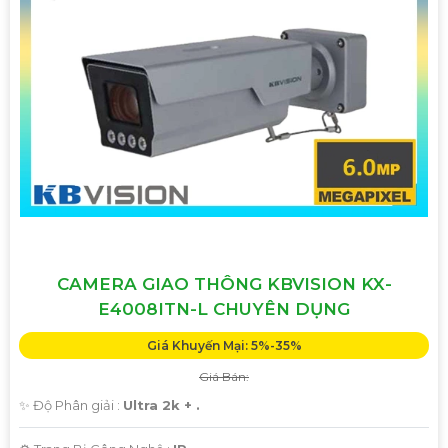
CAMERA GIAO THÔNG KBVISION KX-
E4008ITN-L CHUYÊN DỤNG
Giá Khuyến Mại: 5%-35%
Giá Bán:
✨ Độ Phân giải :
Ultra 2k + .