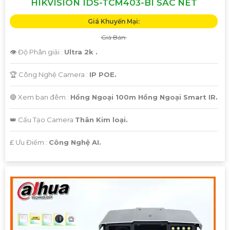
HIKVISION IDS-TCM403-BI SẮC NÉT
Giá Khuyến Mại:
Giá Bán:
'
👁 Độ Phân giải :
Ultra 2k .
🏆 Công Nghệ Camera :
IP POE.
🔴 Xem ban đêm :
Hồng Ngoại 100m Hồng Ngoại Smart IR.
👑 Cấu Tạo Camera
Thân Kim loại.
️₤ Ưu Điểm :
Công Nghệ AI.