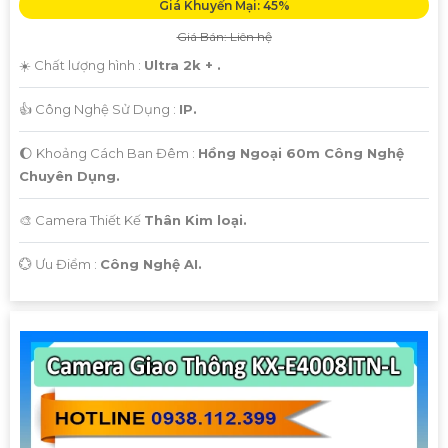
Giá Khuyến Mại: 45%
Giá Bán: Liên hệ
☀️ Chất lượng hình :
Ultra 2k + .
👍 Công Nghệ Sử Dụng :
IP.
🌔 Khoảng Cách Ban Đêm :
Hồng Ngoại 60m Công Nghệ
Chuyên Dụng.
🎨 Camera Thiết Kế
Thân Kim loại.
️💮 Ưu Điểm :
Công Nghệ AI.