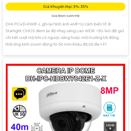
Giá Khuyến Mại: 5%-35%
Giá Bán: Liên Hệ
DHI-ITC431-RW1F-L ghi lại hình ảnh 4MP từ cảm biến 1/1. 8
Starlight CMOS đem lại độ nhạy sáng cao WDR ~90-140 dB giữ
chi tiết vượt trội khi có ngược sáng hoặc môi trường tối đồng
thời ống kính zoom động 10-50 mm khẩu độ tối đa ≈ F1