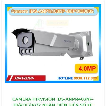
CAMERA HIKVISION IDS-ANPR403NF-
BI/POE/0832 NHẬN DIỆN BIỂN SỐ XE