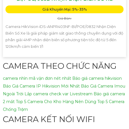
Giá Khuyến Mại: 5%-35%
Giá Bán:
Camera HikVision iDS-ANPR403NF-BI/POE/0832 Nhận Diện
Biển Số Xe là giải pháp giám sát giao thông chuyên dụng với độ
phân giải 4MP nhận diện biển số phương tiện tốc độ từ 5 đến
120km/h cảm biến 1/1
CAMERA THEO CHỨC NĂNG
camera nhìn mã vận đơn nét nhất
Báo giá camera hikvision
Báo Giá Camera IP Hikvision Mới Nhất
Báo Giá Camera Imou
Ngoài Trời
Lắp camera check var Livestream
Báo giá camera
2 mắt
Top 5 Camera Cho Kho Hàng Nên Dùng
Top 5 Camera
Chống Trộm
CAMERA KẾT NỐI WIFI