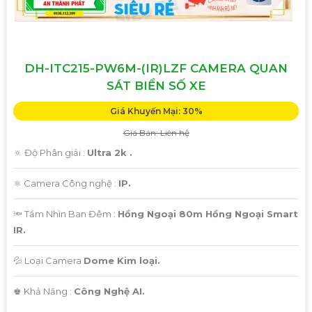
DH-ITC215-PW6M-(IR)LZF CAMERA QUAN
SÁT BIỂN SỐ XE
Giá Khuyến Mại: 30%
Giá Bán: Liên hệ
🔅 Độ Phân giải :
Ultra 2k .
⚛️ Camera Công nghệ :
IP.
🔦 Tầm Nhìn Ban Đêm :
Hồng Ngoại 80m Hồng Ngoại Smart
IR.
💦 Loại Camera
Dome Kim loại.
️♚ Khả Năng :
Công Nghệ AI.