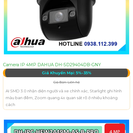
Camera IP 4MP DAHUA DH-SD29404DB-GNY
Giá Khuyến Mại: 5%-35%
Giá Bán: Liên hệ
AI SMD 3.0 nhận diện người và xe chính xác, Starlight ghi hình
màu ban đêm, Zoom quang 4x quan sát rõ ở nhiều khoảng
cách