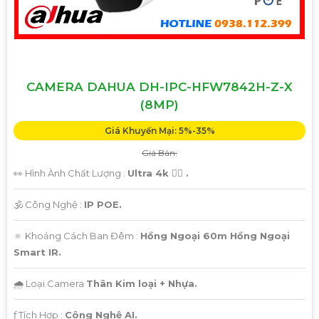
CAMERA DAHUA DH-IPC-HFW7842H-Z-X
(8MP)
Giá Khuyến Mại: 5%-35%
Giá Bán:
👀 Hình Ành Chất Lượng :
Ultra 4k 👍🏾 .
🕉️ Công Nghệ :
IP POE.
🔅 Khoảng Cách Ban Đêm :
Hồng Ngoại 60m Hồng Ngoại
Smart IR.
🌧️ Loại Camera
Thân Kim loại + Nhựa.
️ƒ Tích Hợp :
Công Nghệ AI.