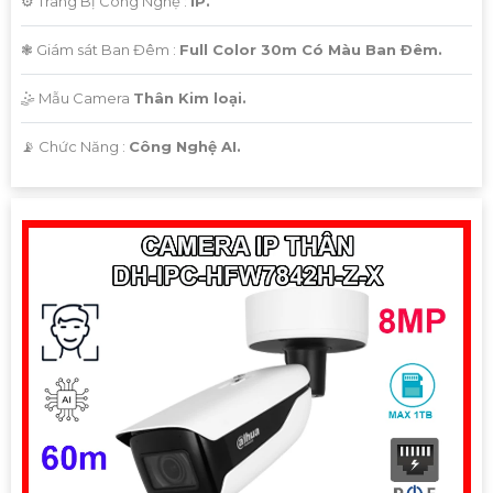
⚙ Trang Bị Công Nghệ :
IP.
❃ Giám sát Ban Đêm :
Full Color 30m Có Màu Ban Ðêm.
🤹 Mẫu Camera
Thân Kim loại.
️📡 Chức Năng :
Công Nghệ AI.