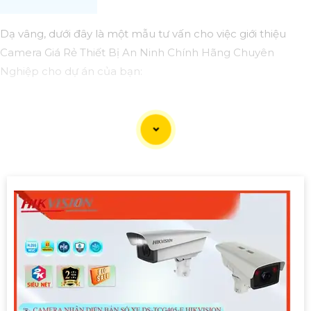
Dạ vâng, dưới đây là một mẫu tư vấn cho việc giới thiệu
Camera Giá Rẻ Thiết Bị An Ninh Chính Hãng Chuyên
Nghiệp cho dự án của bạn:
Camera Giá Rẻ Thiết Bị An Ninh Chính Hãng Chuyên
Nghiệp cho Dự Án
Chào quý khách hàng,
Chúng tôi xin giới thiệu đến quý khách hàng dòng sản
phẩm Camera Giá Rẻ Thiết Bị An Ninh Chính Hãng Chuyên
Nghiệp, đáp ứng nhu cầu an ninh và giám sát cho dự án
của quý khách một cách hiệu quả, tin cậy và tiết kiệm.
Ưu điểm của dòng sản phẩm:〗
1:
Giá cả hợp lý: Camera giá
rẻ nhưng vẫn
tin tưởng
chất lượng và hiệu suất làm việc.
👩‍🌾
2:
Chất lượng chính hãng: Sản phẩm được chọn lọc từ
các nhà sản xuất uy tín, cam kết chất lượng chính hãng.
3: