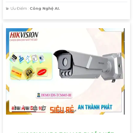
Hy vọng mẫu tư vấn trên sẽ giúp bạn có thêm ý tưởng để
️💫 Ưu Điểm :
Công Nghệ AI.
giới thiệu Camera Giá Rẻ Thiết Bị An Ninh Chính Hãng
Chuyên Nghiệp cho dự án của mình. Nếu cần thêm bất kỳ
thông tin hay sự điều chỉnh nào, hãy Cung cấp cho công
trình biết để Từng công trình có thể hỗ trợ bạn tốt hơn.