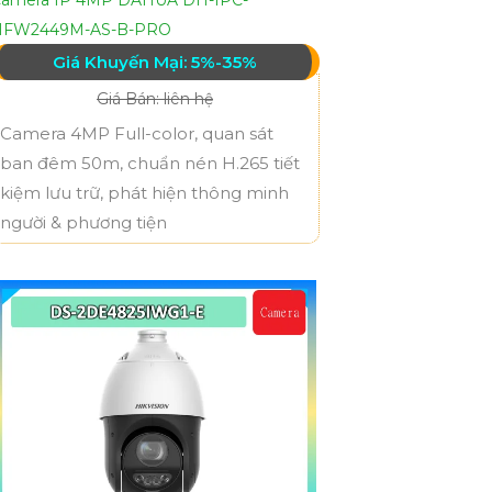
HFW2449M-AS-B-PRO
Giá Khuyến Mại: 5%-35%
Giá Bán: liên hệ
Camera 4MP Full-color, quan sát
ban đêm 50m, chuẩn nén H.265 tiết
kiệm lưu trữ, phát hiện thông minh
người & phương tiện