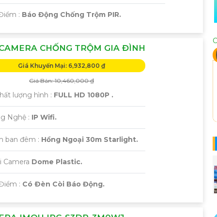
Điểm :
Báo Động Chống Trộm PIR.
C
 CAMERA CHỐNG TRỘM GIA ĐÌNH
Giá Khuyến Mại: 6,932,800 ₫
Giá Bán: 10,460,000 ₫
 Chất lượng hình :
FULL HD 1080P .
ng Nghệ :
IP Wifi.
m ban đêm :
Hồng Ngoại 30m Starlight.
ại Camera
Dome Plastic.
 Điểm :
Có Ðèn Còi Báo Động.