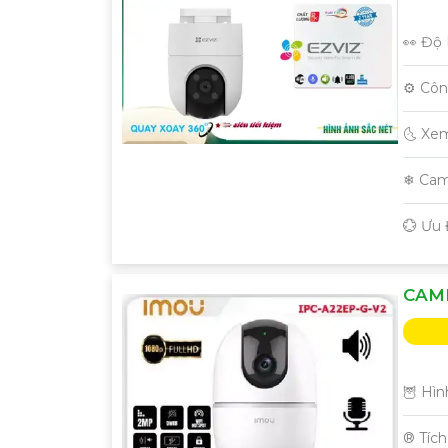
👀 Độ 
⚙ Côn
🌜 Xe
'
❄ Cam
️💮 Ưu
CAME
🦉 Hìn
®️ Tíc