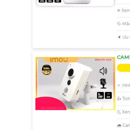
❈ Xem
💦 Mẫ
️🔈 Ưu
CAME
🔅 Hìn
👍 Tíc
🌜 Xe
🌧️ C