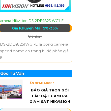
amera Hikvision DS-2DE4825IWG1-E
Giá Khuyến Mại: 5%-35%
Giá Bán:
DS-2DE4825IWG1-E là dòng camera
speed dome có trang bị độ phân giải
8
Góc Tư Vấn
LẦN XEM: 40083
BÁO GIÁ TRỌN GÓI
LẮP ĐẶT CAMERA
GIÁM SÁT HIKVISION