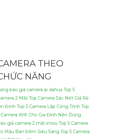
 Chuyên Nghiệp, đáp ứng nhu cầu an ninh và
 làm việc.👩‍🌾
2:
Chất lượng chính hãng: Sản
ậy: Camera được thiết kế để đáp ứng các yêu
CAMERA THEO
 và tối ưu hóa hệ thống camera an ninh.-
CHỨC NĂNG
iệp, chúng tôi mong muốn được hợp tác cùng
ảng báo giá camera ip dahua
Top 5
amera 2 Mắt
Top Camera Sắc Nét Giá Rẻ
email dưới đây.
n Định
Top 5 Camera Lắp Công Trình
Top
 Camera Wifi Cho Gia Đình Nên Dùng
áo giá camera 2 mắt imou
Top 5 Camera
ó Màu Ban Đêm Siêu Sáng
Top 5 Camera
ính Hãng Chuyên Nghiệp cho dự án của mình.