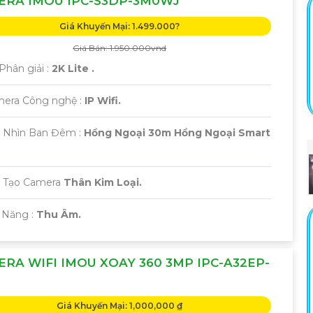
ERA IMOU IPC-S3DP-3M0WJ
Giá Khuyến Mại: 1.499.000?
Giá Bán: 1.950.000vnd
Phân giải :
2K Lite .
mera Công nghệ :
IP Wifi.
 Nhìn Ban Đêm :
Hồng Ngoại 30m Hồng Ngoại Smart
u Tạo Camera
Thân Kim Loại.
 Năng :
Thu Âm.
RA WIFI IMOU XOAY 360 3MP IPC-A32EP-
Giá Khuyến Mại: 1,000,000 ₫