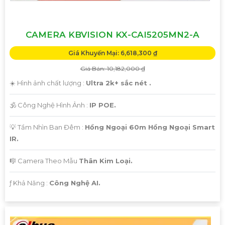
CAMERA KBVISION KX-CAI5205MN2-A
Giá Khuyến Mại: 6,618,300 ₫
Giá Bán: 10,182,000 ₫
☀️ Hình ảnh chất lượng :
Ultra 2k+ sắc nét .
🕉️ Công Nghệ Hình Ảnh :
IP POE.
💡 Tầm Nhìn Ban Đêm :
Hồng Ngoại 60m Hồng Ngoại Smart
IR.
🎼️ Camera Theo Mẫu
Thân Kim Loại.
️ƒ Khả Năng :
Công Nghệ AI.