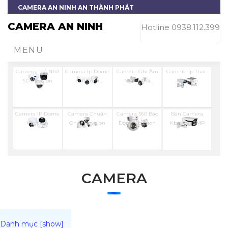
CAMERA AN NINH AN THÀNH PHÁT
CAMERA AN NINH
Hotline 0938.112.399
MENU
Camera Thẻ Nhớ
Camera Ip Dome
Camera Ghi Âm
Camera Ip Than
SD Kbvision
Full Color
Ngoài Trời
Kbvision
Kbvision
Kbvision
Camera IP Dome
Camera Chuẩn
Camera 360 Báo
Bán Camera
Kbviison
Onvif Kbvision
Động Kbvision
Kbvision 2MP
CAMERA