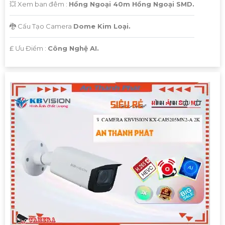
💥 Xem ban đêm :
Hồng Ngoại 40m Hồng Ngoại SMD.
🐉️ Cấu Tạo Camera
Dome Kim Loại.
️₤ Ưu Điểm :
Công Nghệ AI.