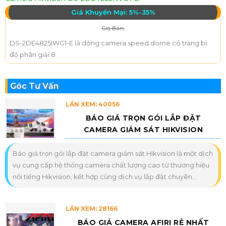
Giá Khuyến Mại: 5%-35%
Giá Bán:
DS-2DE4825IWG1-E là dòng camera speed dome có trang bị
độ phân giải 8
Góc Tư Vấn
LẦN XEM: 40056
BÁO GIÁ TRỌN GÓI LẮP ĐẶT
CAMERA GIÁM SÁT HIKVISION
Báo giá trọn gói lắp đặt camera giám sát Hikvision là một dịch
vụ cung cấp hệ thống camera chất lượng cao từ thương hiệu
nổi tiếng Hikvision, kết hợp cùng dịch vụ lắp đặt chuyên...
LẦN XEM: 28166
BÁO GIÁ CAMERA AFIRI RẺ NHẤT