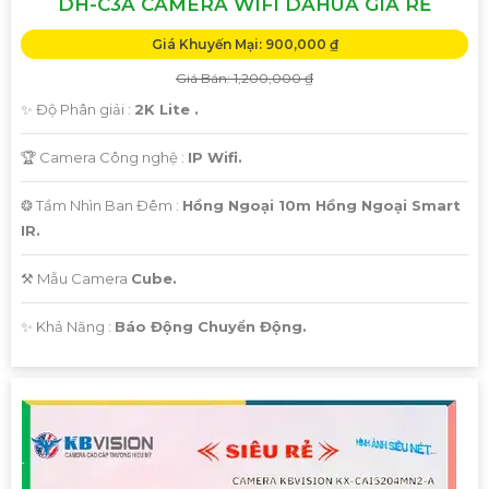
DH-C3A CAMERA WIFI DAHUA GIÁ RẺ
Giá Khuyến Mại: 900,000 ₫
Giá Bán: 1,200,000 ₫
'
✨ Độ Phân giải :
2K Lite .
🏆 Camera Công nghệ :
IP Wifi.
❂ Tầm Nhìn Ban Đêm :
Hồng Ngoại 10m Hồng Ngoại Smart
IR.
⚒ Mẫu Camera
Cube.
️✨ Khả Năng :
Báo Động Chuyển Động.