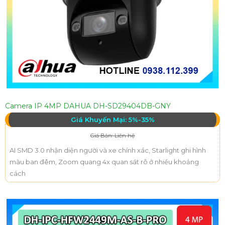
Camera IP 4MP DAHUA DH-SD29404DB-GNY
Giá Khuyến Mại: 5%-35%
Giá Bán: Liên hệ
AI SMD 3.0 nhận diện người và xe chính xác, Starlight ghi hình
màu ban đêm, Zoom quang 4x quan sát rõ ở nhiều khoảng
cách