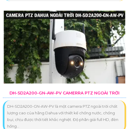
DH-SD2A200-GN-AW-PV CAMERRA PTZ NGOÀI TRỜI
DH-SD2A200-GN-AW-PV là một camera PTZ ngoài trời chất
lượng cao của hãng Dahua với thiết kế chống nước, chống
bụi, chịu được thời tiết khắc nghiệt. Độ phân giải full HD, đèn
hồng...