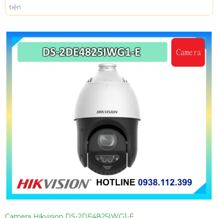
tiện
Camera Hikvision DS-2DE4825IWG1-E