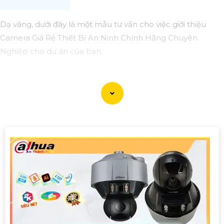
Dạ vâng, dưới đây là một mẫu tư vấn cho việc giới thiệu
Camera Giá Rẻ Thiết Bị An Ninh Chính Hãng Chuyên
Nghiệp cho dự án của bạn:
Camera Giá Rẻ Thiết Bị An Ninh Chính Hãng Chuyên
Nghiệp cho Dự Án
Chào quý khách hàng,
Chúng tôi xin giới thiệu đến quý khách hàng dòng sản
phẩm Camera Giá Rẻ Thiết Bị An Ninh Chính Hãng Chuyên
Nghiệp, đáp ứng nhu cầu an ninh và giám sát cho dự án
của quý khách một cách hiệu quả, tin cậy và tiết kiệm.
Ưu điểm của dòng sản phẩm:〗
1:
Giá cả hợp lý: Camera giá
rẻ nhưng vẫn
tin tưởng
chất lượng và hiệu suất làm việc.
👩‍🌾
2:
Chất lượng chính hãng: Sản phẩm được chọn lọc từ
các nhà sản xuất uy tín, cam kết chất lượng chính hãng.
3: