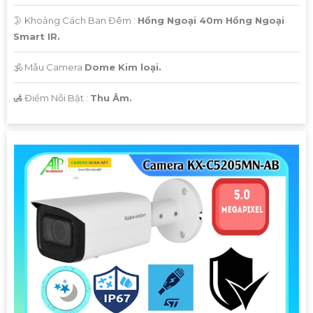
🌛 Khoảng Cách Ban Đêm :
Hồng Ngoại 40m Hồng Ngoại
Smart IR.
🕉️ Mẫu Camera
Dome Kim loại.
️🛃 Điểm Nỗi Bật :
Thu Âm.