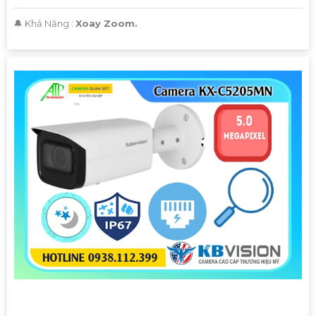
️🔔 Khả Năng :
Xoay Zoom.