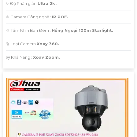
✨ Độ Phân giải :
Ultra 2k .
⚛️ Camera Công nghệ :
IP POE.
🔅 Tầm Nhìn Ban Đêm :
Hồng Ngoại 100m Starlight.
🔩 Loại Camera
Xoay 360.
️ლ Khả Năng :
Xoay Zoom.