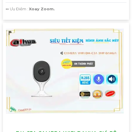
Hy vọng mẫu tư vấn trên sẽ giúp bạn có thêm ý tưởng để
️↭ Ưu Điểm :
Xoay Zoom.
giới thiệu Camera Giá Rẻ Thiết Bị An Ninh Chính Hãng
Chuyên Nghiệp cho dự án của mình. Nếu cần thêm bất kỳ
thông tin hay sự điều chỉnh nào, hãy Cung cấp cho công
trình biết để Từng công trình có thể hỗ trợ bạn tốt hơn.