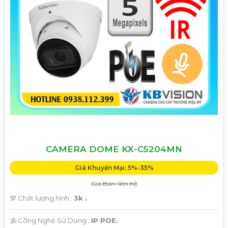
CAMERA DOME KX-C5204MN
Giá Khuyến Mại: 5%-35%
Giá Bán: liên hệ
💯 Chất lượng hình :
3k .
🕉️ Công Nghệ Sử Dụng :
IP POE.