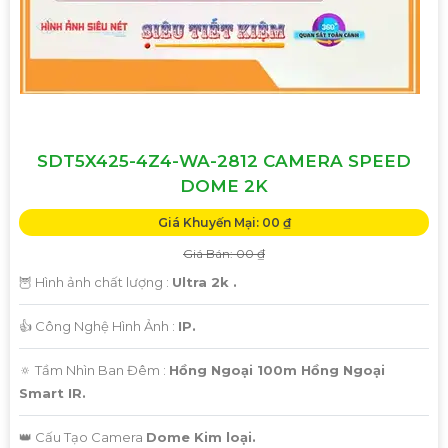
SDT5X425-4Z4-WA-2812 CAMERA SPEED
DOME 2K
Giá Khuyến Mại: 00 ₫
Giá Bán: 00 ₫
🦉 Hình ảnh chất lượng :
Ultra 2k .
👍 Công Nghệ Hình Ảnh :
IP.
🔅 Tầm Nhìn Ban Đêm :
Hồng Ngoại 100m Hồng Ngoại
Smart IR.
👑 Cấu Tạo Camera
Dome Kim loại.