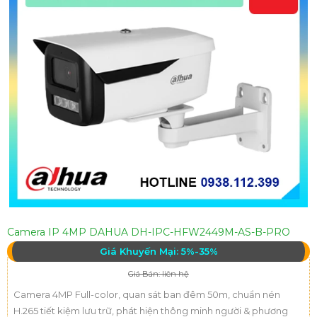
Camera IP 4MP DAHUA DH-IPC-HFW2449M-AS-B-PRO
Giá Khuyến Mại: 5%-35%
Giá Bán: liên hệ
Camera 4MP Full-color, quan sát ban đêm 50m, chuẩn nén
H.265 tiết kiệm lưu trữ, phát hiện thông minh người & phương