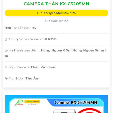
CAMERA THÂN KX-C5205MN
Giá Khuyến Mại: 5%-35%
Giá Bán: liên hệ
👁️‍🗨 Độ sắc nét :
3k .
🕉️ Công Nghệ Camera :
IP POE.
🌛 Hình ảnh ban đêm :
Hồng Ngoại 60m Hồng Ngoại Smart
IR.
♊ Mẫu Camera
Thân Kim loại.
️💎 Tích Hợp :
Thu Âm.