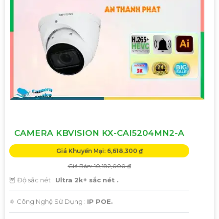
CAMERA KBVISION KX-CAI5204MN2-A
Giá Khuyến Mại: 6,618,300 ₫
Giá Bán: 10,182,000 ₫
🦉 Độ sắc nét :
Ultra 2k+ sắc nét .
⚛️ Công Nghệ Sử Dụng :
IP POE.