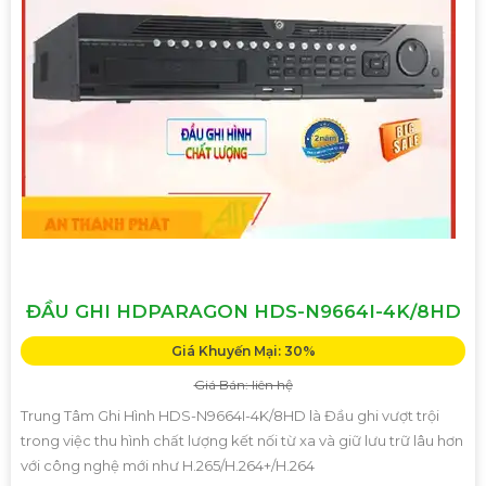
ĐẦU GHI HDPARAGON HDS-N9664I-4K/8HD
Giá Khuyến Mại: 30%
Giá Bán: liên hệ
Trung Tâm Ghi Hình HDS-N9664I-4K/8HD là Đầu ghi vượt trội
trong việc thu hình chất lượng kết nối từ xa và giữ lưu trữ lâu hơn
với công nghệ mới như H.265/H.264+/H.264