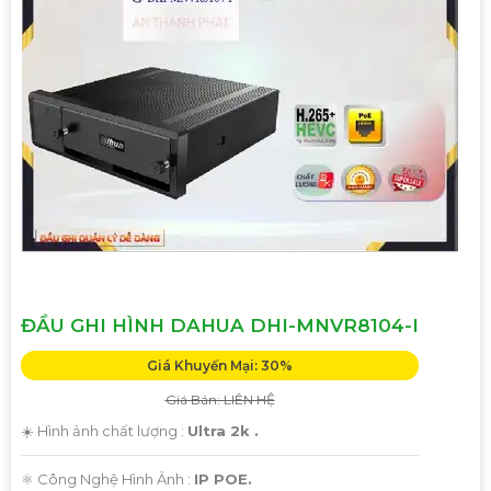
ĐẦU GHI HÌNH DAHUA DHI-MNVR8104-I
Giá Khuyến Mại: 30%
Giá Bán: LIÊN HỆ
☀️ Hình ảnh chất lượng :
Ultra 2k .
⚛️ Công Nghệ Hình Ảnh :
IP POE.