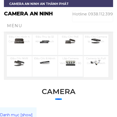
CAMERA AN NINH AN THÀNH PHÁT
CAMERA AN NINH
Hotline 0938.112.399
MENU
Đầu Ghi Hình 4
Đầu Thu Ip 32
Đầu Ghi PoE
Đầu Ghi Camera
CameraVantech
Kênh Vantech
Vantech
Ip 4 Vantech
Đầu Ghi NVR
Đầu Ghi 8 Kênh
Lắp Camera
Camera Ip Full
Vantech
Vantech
Vantech Trọn Bộ
Color Vantech
CAMERA