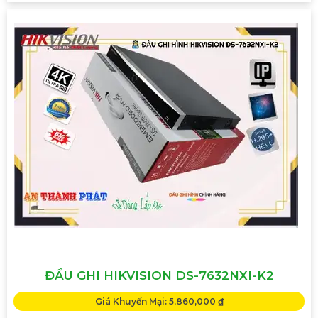
ĐẦU GHI HIKVISION DS-7632NXI-K2
Giá Khuyến Mại: 5,860,000 ₫