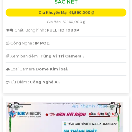
SẮC NÉT
Giá Khuyến Mại: 61,860,000 ₫
Giá Bán: 62,160,000 ₫
'
👁️‍🗨 Chất lượng hình :
FULL HD 1080P .
🕉️ Công Nghệ :
IP POE.
🌈 Xem ban đêm :
Từng Vị Trí Camera .
🌧️ Loại Camera
Dome Kim loại.
️ლ Ưu Điểm :
Công Nghệ AI.