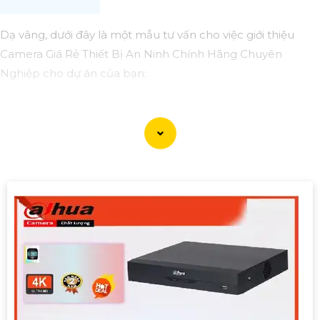
Dạ vâng, dưới đây là một mẫu tư vấn cho việc giới thiệu
Camera Giá Rẻ Thiết Bị An Ninh Chính Hãng Chuyên
Nghiệp cho dự án của bạn:
Camera Giá Rẻ Thiết Bị An Ninh Chính Hãng Chuyên
Nghiệp cho Dự Án
Chào quý khách hàng,
Chúng tôi xin giới thiệu đến quý khách hàng dòng sản
phẩm Camera Giá Rẻ Thiết Bị An Ninh Chính Hãng Chuyên
Nghiệp, đáp ứng nhu cầu an ninh và giám sát cho dự án
của quý khách một cách hiệu quả, tin cậy và tiết kiệm.
Ưu điểm của dòng sản phẩm:〗
1:
Giá cả hợp lý: Camera giá
rẻ nhưng vẫn
tin tưởng
chất lượng và hiệu suất làm việc.
👩‍🌾
2:
Chất lượng chính hãng: Sản phẩm được chọn lọc từ
các nhà sản xuất uy tín, cam kết chất lượng chính hãng.
3: