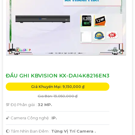
ĐẦU GHI KBVISION KX-DAI4K8216EN3
Giá Khuyến Mại: 9,150,000 ₫
Giá Bán: 13,050,000 ₫
💯 Độ Phân giải :
32 MP.
🌠 Camera Công nghệ :
IP.
🌔 Tầm Nhìn Ban Đêm :
Từng Vị Trí Camera .