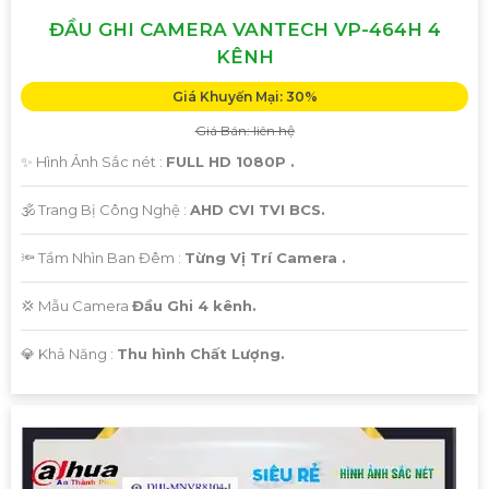
ĐẦU GHI CAMERA VANTECH VP-464H 4
KÊNH
Giá Khuyến Mại: 30%
Giá Bán: liên hệ
✨ Hình Ảnh Sắc nét :
FULL HD 1080P .
🕉️ Trang Bị Công Nghệ :
AHD CVI TVI BCS.
🔦 Tầm Nhìn Ban Đêm :
Từng Vị Trí Camera .
💢 Mẫu Camera
Đầu Ghi 4 kênh.
️💎 Khả Năng :
Thu hình Chất Lượng.