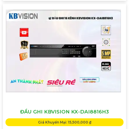
ĐẦU GHI KBVISION KX-DAI8816H3
Giá Khuyến Mại: 15,500,000 ₫