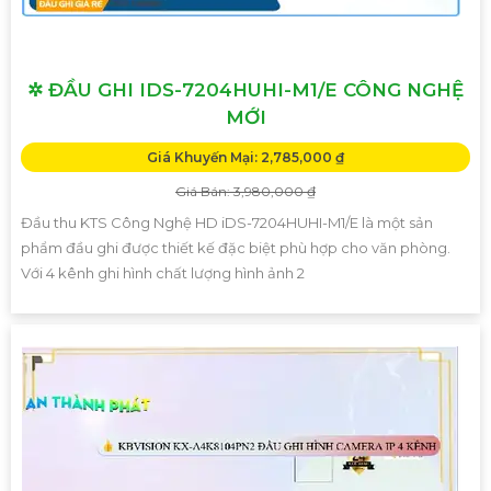
✲ ĐẦU GHI IDS-7204HUHI-M1/E CÔNG NGHỆ
MỚI
Giá Khuyến Mại: 2,785,000 ₫
Giá Bán: 3,980,000 ₫
Đầu thu KTS Công Nghệ HD iDS-7204HUHI-M1/E là một sản
phẩm đầu ghi được thiết kế đặc biệt phù hợp cho văn phòng.
Với 4 kênh ghi hình chất lượng hình ảnh 2