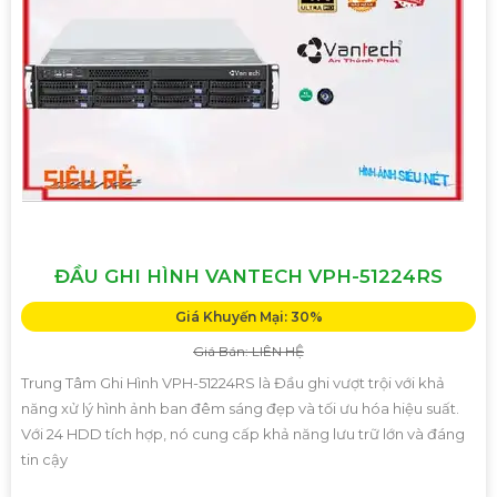
ĐẦU GHI HÌNH VANTECH VPH-51224RS
Giá Khuyến Mại: 30%
Giá Bán: LIÊN HỆ
Trung Tâm Ghi Hình VPH-51224RS là Đầu ghi vượt trội với khả
năng xử lý hình ảnh ban đêm sáng đẹp và tối ưu hóa hiệu suất.
Với 24 HDD tích hợp, nó cung cấp khả năng lưu trữ lớn và đáng
tin cậy