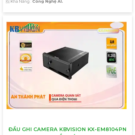
️🆑 Khả Năng :
Công Nghệ AI.
Hy vọng mẫu tư vấn trên sẽ giúp bạn có thêm ý tưởng để
giới thiệu Camera Giá Rẻ Thiết Bị An Ninh Chính Hãng
Chuyên Nghiệp cho dự án của mình. Nếu cần thêm bất kỳ
thông tin hay sự điều chỉnh nào, hãy Cung cấp cho công
trình biết để Từng công trình có thể hỗ trợ bạn tốt hơn.
ĐẦU GHI CAMERA KBVISION KX-EM8104PN