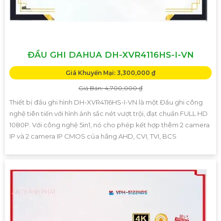
ĐẦU GHI DAHUA DH-XVR4116HS-I-VN
Giá Khuyến Mại: 3,300,000 ₫
Giá Bán: 4,700,000 ₫
Thiết bị đầu ghi hình DH-XVR4116HS-I-VN là một Đầu ghi công
nghệ tiên tiến với hình ảnh sắc nét vượt trội, đạt chuẩn FULL HD
1080P. Với công nghệ 5in1, nó cho phép kết hợp thêm 2 camera
IP và 2 camera IP CMOS của hãng AHD, CVI, TVI, BCS