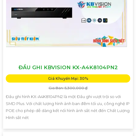
ĐẦU GHI KBVISION KX-A4K8104PN2
Giá Khuyến Mại: 30%
Giá Bán: 5,300,000 ₫
Đầu ghi hình KX-A4K8104PN2 là một Đầu ghi vượt trội so với
SMD Plus. Với chất lượng hình ảnh ban đêm tối ưu, công nghệ IP
POE cho phép dễ dàng kết nối hình ảnh sắt nét đến Chất Lượng
Hình sắt nét