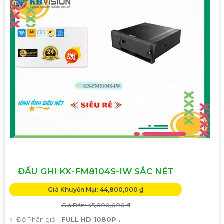
ĐẦU GHI KX-FM8104S-IW SẮC NÉT
Giá Khuyến Mại: 44,800,000 ₫
Giá Bán: 45,000,000 ₫
✨ Độ Phân giải :
FULL HD 1080P .