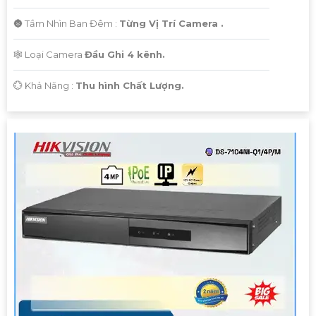
🌚 Tầm Nhìn Ban Đêm :
Từng Vị Trí Camera .
🕸️ Loại Camera
Đầu Ghi 4 kênh.
️💮 Khả Năng :
Thu hình Chất Lượng.