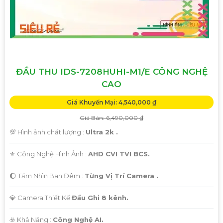
ĐẦU THU IDS-7208HUHI-M1/E CÔNG NGHỆ
CAO
Giá Khuyến Mại: 4,540,000 ₫
Giá Bán: 6,490,000 ₫
💯 Hình ảnh chất lượng :
Ultra 2k .
⚜️ Công Nghệ Hình Ảnh :
AHD CVI TVI BCS.
🌔 Tầm Nhìn Ban Đêm :
Từng Vị Trí Camera .
💎 Camera Thiết Kế
Đầu Ghi 8 kênh.
️☣️ Khả Năng :
Công Nghệ AI.