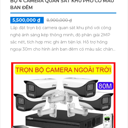
BỘ 4 CAMERA QUAN SÁT KHU PHỐ CÓ MÀU
BAN ĐÊM
5,500,000 ₫
8,900,000 ₫
Lắp đặt trọn bộ camera quan sát khu phố với công
nghệ ánh sáng kép thông minh, độ phân giải 2MP
sắc nét, tích hợp mic ghi âm tiện lợi. Hỗ trợ hồng
ngoại 30m cho hình ảnh ban đêm có màu sắc chân
thực, đáp ứng mọi nhu cầu an ninh. Chuẩn chống
nước IP67 đảm bảo hoạt động bền bỉ trong mọi điều
kiện thời tiết.