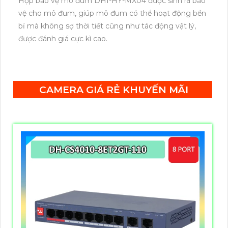
Hộp bảo vệ mô đum DHI-HY-MX04 được sinh ra bảo
vệ cho mô đum, giúp mô đum có thể hoạt động bền
bỉ mà không sợ thời tiết cũng như tác động vật lý,
được đánh giá cực kì cao.
CAMERA GIÁ RẺ KHUYẾN MÃI