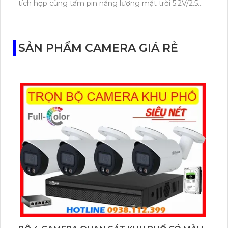
tích hợp cùng tấm pin năng lượng mặt trời 5.2V/2.5W.
Tapo C460 KIT cũng hỗ trợ quan sát ban đêm màu
với cảm biến Starlight, tầm nhìn lên đến 15 m.
SẢN PHẨM CAMERA GIÁ RẺ