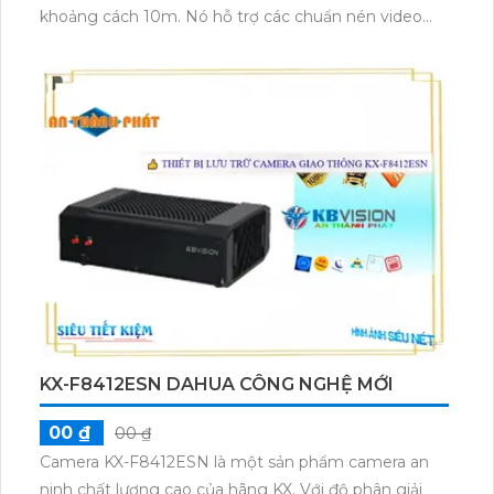
khoảng cách 10m. Nó hỗ trợ các chuẩn nén video
như H.265+/H.265/H.264+/H.264, giúp giảm thiểu tốn
kém băng thông và lưu trữ. Thiết bị này cũng được
trang bị công nghệ hồng ngoại SMD, giúp cung cấp
hình ảnh sắc nét và rõ nét trong môi trường ánh
sáng yếu. Bên cạnh đó, nó có khả năng kết nối web
và cổng RJ45 để dễ dàng truy cập và quản lý từ xa.
KX-F8412ESN DAHUA CÔNG NGHỆ MỚI
00 ₫
00 ₫
Camera KX-F8412ESN là một sản phẩm camera an
ninh chất lượng cao của hãng KX. Với độ phân giải