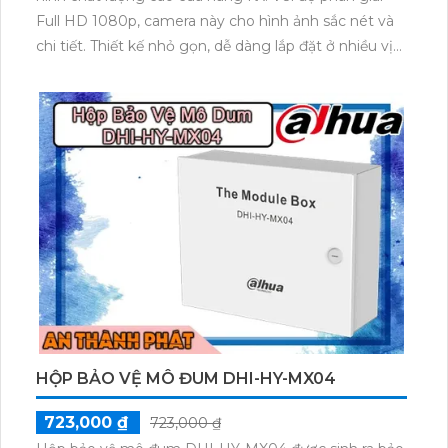
Full HD 1080p, camera này cho hình ảnh sắc nét và
chi tiết. Thiết kế nhỏ gọn, dễ dàng lắp đặt ở nhiều vị
trí khác nhau. Camera KX-F8412ESN có khả năng
quan sát ban đêm, hỗ trợ giảm nhiễu và tự động cân
chỉnh ánh sáng. Ngoài ra, sản phẩm cũng tích hợp
tính năng cảnh báo chuyển động và hỗ trợ xem qua
điện thoại di động từ xa. Đảm bảo an toàn và tiện lợi
cho người sử dụng.
HỘP BẢO VỆ MÔ ĐUM DHI-HY-MX04
723,000 ₫
723,000 ₫