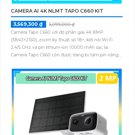
CAMERA AI 4K NLMT TAPO C660 KIT
3,569,300 ₫
5,099,000 ₫
Camera Tapo C660 với độ phân giải 4K 8MP
(3840×2160), zoom kỹ thuật số 18×, kết nối Wi-Fi
2.4/5 GHz và pin lithium-ion 10000 mAh sạc lại.
Camera Tapo C660 còn được trang bị tấm pin năng
lượng mặt trời 5.2V 2.5W, tích hợp AI phát hiện người,
thú cưng, phương tiện, lưu trữ thẻ microSD tối đa 512
GB.