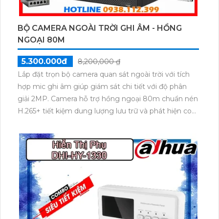
BỘ CAMERA NGOÀI TRỜI GHI ÂM - HỒNG
NGOẠI 80M
5.300.000đ
8,200,000 ₫
Lắp đặt trọn bộ camera quan sát ngoài trời với tích
hợp mic ghi âm giúp giám sát chi tiết với độ phân
giải 2MP. Camera hỗ trợ hồng ngoại 80m chuẩn nén
H.265+ tiết kiệm dung lượng lưu trữ và phát hiện con
người thông minh. Thiết kế đạt chuẩn IP67 chống
nước chống bụi hoạt động bền bỉ trong mọi điều
kiện thời tiết.