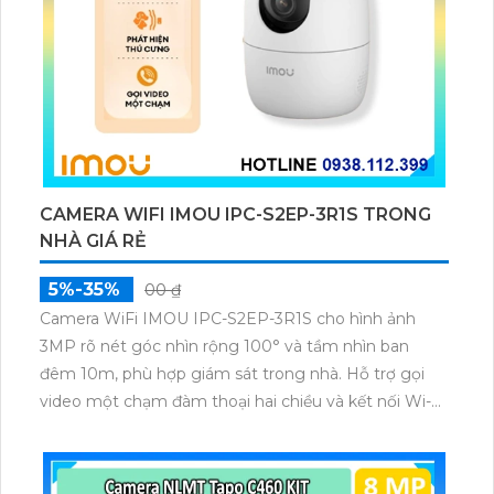
CAMERA WIFI IMOU IPC-S2EP-3R1S TRONG
NHÀ GIÁ RẺ
5%-35%
00 ₫
Camera WiFi IMOU IPC-S2EP-3R1S cho hình ảnh
3MP rõ nét góc nhìn rộng 100° và tầm nhìn ban
đêm 10m, phù hợp giám sát trong nhà. Hỗ trợ gọi
video một chạm đàm thoại hai chiều và kết nối Wi-Fi
ổn định giúp quan sát từ xa. Lưu trữ linh hoạt qua thẻ
microSD tối đa 256GB hoặc lưu đám mây dễ lắp đặt
cho gia đình và văn phòng nhỏ.