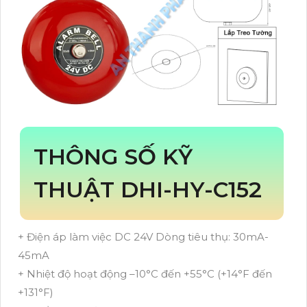
THÔNG SỐ KỸ
THUẬT DHI-HY-C152
+ Điện áp làm việc DC 24V Dòng tiêu thụ: 30mA-
45mA
+ Nhiệt độ hoạt động –10°C đến +55°C (+14°F đến
+131°F)