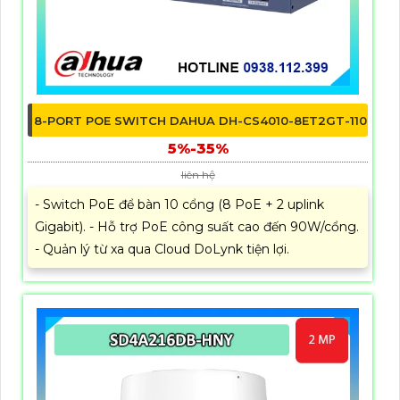
8-PORT POE SWITCH DAHUA DH-CS4010-8ET2GT-110
5%-35%
liên hệ
- Switch PoE để bàn 10 cổng (8 PoE + 2 uplink
Gigabit). - Hỗ trợ PoE công suất cao đến 90W/cổng.
- Quản lý từ xa qua Cloud DoLynk tiện lợi.