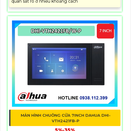
quan sát rõ ở nhiều khoảng cách
MÀN HÌNH CHUÔNG CỬA 7INCH DAHUA DHI-
VTH2421FB-P
5%-35%