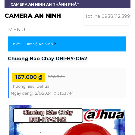
CAMERA AN NINH AN THÀNH PHÁT
CAMERA AN NINH
Hotline 0938.112.399
MENU
Thiết Bị Bảo Vệ An Ninh
Chuông Báo Cháy DHI-HY-C152
167,000 ₫
167,000 ₫
Thương hiệu:
Dahua
Ngày đăng:
12/6/2024 10:31:53 AM