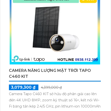
CAMERA NĂNG LƯỢNG MẶT TRỜI TAPO
C460 KIT
3,079,300 ₫
4,399,000 ₫
Camera Tapo C460 KIT sở hữu độ phân giải cao lên
đến 4K UHD 8MP, zoom kỹ thuật số 16×, kết nối Wi-
Fi băng tần kép 2.4/5 GHz, pin lithium-ion 10000mAh