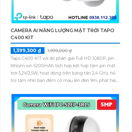
CAMERA AI NĂNG LƯỢNG MẶT TRỜI TAPO
C400 KIT
1,399,300 ₫
1,999,000 ₫
Tapo C400 KIT với độ phân giải Full HD 1080P, pin
lithium-ion 5200mAh tích hợp kết hợp tấm pin mặt
trời 5,2V/2,5W, hoạt động trên băng tần 2,4 GHz, hỗ
trợ tầm nhìn ban đêm có màu lên đến 9m, phát hiện
chuyển động và con người bằng AI, đồng thời lưu trữ
dữ liệu qua thẻ microSD lên đến 512GB.