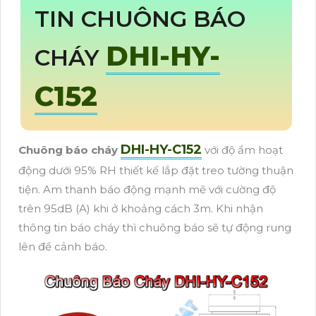
TIN CHUÔNG BÁO
DHI-HY-
CHÁY
C152
DHI-HY-C152
Chuông báo cháy
với độ ẩm hoạt
động dưới 95% RH thiết kế lắp đặt treo tường thuận
tiện. Am thanh báo động mạnh mẽ với cường độ
trên 95dB (A) khi ở khoảng cách 3m. Khi nhận
thông tin báo cháy thì chuông báo sẽ tự động rung
lên để cảnh báo.