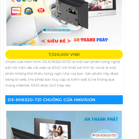
7,320,000 VNĐ
Chuôn cửa màn hình DS-KH6320-WTE1 là một sản phẩm công nghệ
kết nối hiện đại với web và RJ45. Với thiết kế tinh tế, nó sẽ là một
phần không thể thiếu trong ngôi nhà của bạn. Sản phẩm này được
trang bị web, cho phép bạn truy cập và kiểm soát từ xa thông qua
mạng internet. RJ45 được tích hợp vào
DS-KH6320-TE1 CHUÔNG CỬA HIKVISION