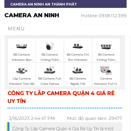
CAMERA AN NINH AN THÀNH PHÁT
CAMERA AN NINH
Hotline 0938.112.399
MENU
Bộ Camera
Bộ Camera
Bộ Camera Ghi
Bô Camera
Hikvision Ban
Chống Trộm
Âm Hikvision
Chống Trộm
Đêm Có Màu
Hikvision
Hikvision
Bộ Camera Full
Bộ Camera
Lắp Camera
Camera
Color Dahua
Ngoài Trời
Hikvision Trọn Bộ
Hikvision Full Hd
1080P
CÔNG TY LẮP CAMERA QUẬN 4 GIÁ RẺ
UY TÍN
3/16/2023 2:44:47 PM
Mức độ quan tâm: 29477
Công Ty Lắp Camera Quận 4 Giá Rẻ Uy Tín là một