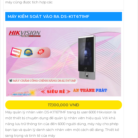
máy cũng được tích hợp các
MÁY KIỂM SOÁT VÀO RA DS-K1T671MF
17,100,000 VNĐ
Máy quản lý nhân viên DS-K1T671MF trang bị user 6000 Hikvision là
một thiết bị chuyên dụng để quản lý nhân viên hiệu quả. Với khả
năng lưu trữ thông tin của đến 6000 người dùng, máy này cho phép
bạn tạo và quản lý danh sách nhân viên một cách dễ dàng. Thiết kế
sang trọng và tinh tế của máy