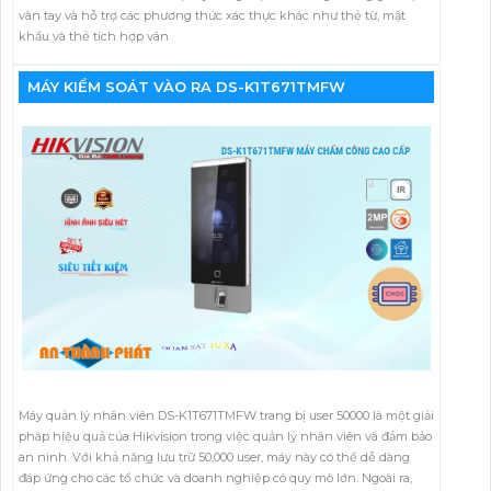
vân tay và hỗ trợ các phương thức xác thực khác như thẻ từ, mật
khẩu và thẻ tích hợp vân
MÁY KIỂM SOÁT VÀO RA DS-K1T671TMFW
Máy quản lý nhân viên DS-K1T671TMFW trang bị user 50000 là một giải
pháp hiệu quả của Hikvision trong việc quản lý nhân viên và đảm bảo
an ninh. Với khả năng lưu trữ 50,000 user, máy này có thể dễ dàng
đáp ứng cho các tổ chức và doanh nghiệp có quy mô lớn. Ngoài ra,