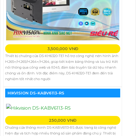
3,500,000 VNĐ
Thiết bị chuông cửa DS-KH6320-TE1 hỗ trợ công nghệ nén hình ảnh
H.265+/H.265/H.264+/H.264, giúp tiết kiệm băng thông và lưu trữ. Kết
nối thông qua cổng web và RJ45, đảm bảo truyền tải dữ liệu nhanh
chóng và ổn định. Với đặc điểm này, DS-KH6320-TE1 đem đến trải
nghiệm tốt nhất cho người
HIKVISION DS-KABV6113-RS
250,000 VNĐ
Chuông cửa thông minh DS-KABV6113-RS được trang bị công nghệ
hiện đại và tích hợp nhiều thông số sản phẩm đáng chú ý. Thiết bị