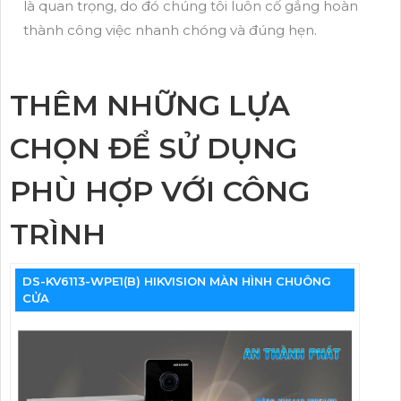
là quan trọng, do đó chúng tôi luôn cố gắng hoàn
thành công việc nhanh chóng và đúng hẹn.
THÊM NHỮNG LỰA
CHỌN ĐỂ SỬ DỤNG
PHÙ HỢP VỚI CÔNG
TRÌNH
DS-KV6113-WPE1(B) HIKVISION MÀN HÌNH CHUÔNG
CỬA