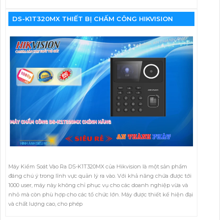
DS-K1T320MX THIẾT BỊ CHẤM CÔNG HIKVISION
Máy Kiểm Soát Vào Ra DS-K1T320MX của Hikvision là một sản phẩm
đáng chú ý trong lĩnh vực quản lý ra vào. Với khả năng chứa được tới
1000 user, máy này không chỉ phục vụ cho các doanh nghiệp vừa và
nhỏ mà còn phù hợp cho các tổ chức lớn. Máy được thiết kế hiện đại
và chất lượng cao, cho phép