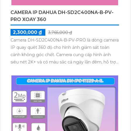
CAMERA IP DAHUA DH-SD2C400NA-B-PV-
PRO XOAY 360
2,300,000 ₫
3,765,000 ₫
Camera DH-SD2C400NA-B-PV-PRO là dòng camera
IP quay quét 360 độ cho hình ảnh giám sát toàn
cảnh không góc chết. Camera cung cấp hình ảnh
siêu nét 2K+ và có màu sắc cả ngày lẫn đêm, hỗ trợ
công nghệ phát hiện người SMD 3.0 đảm bảo an
ninh hiệu quả.