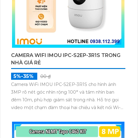
CAMERA WIFI IMOU IPC-S2EP-3R1S TRONG
NHÀ GIÁ RẺ
5%-35%
00 ₫
Camera WiFi IMOU IPC-S2EP-3R1S cho hình ảnh
3MP rõ nét góc nhìn rộng 100° và tầm nhìn ban
đêm 10m, phù hợp giám sát trong nhà. Hỗ trợ gọi
video một chạm đàm thoại hai chiều và kết nối Wi-Fi
ổn định giúp quan sát từ xa. Lưu trữ linh hoạt qua thẻ
microSD tối đa 256GB hoặc lưu đám mây dễ lắp đặt
cho gia đình và văn phòng nhỏ.