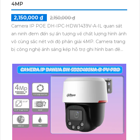
4MP
2,150,000 ₫
2,150,000 ₫
Camera IP POE DH-IPC-HDW1439V-A-IL quan sát
an ninh đem đến sự ấn tượng về chất lượng hình ảnh
vô cùng sắc nét với độ phân giải 4MP. Camera trang
bị công nghệ ánh sáng kép hỗ trợ ghi hình ban đêm
linh hoạt và có màu ban đêm. Hơn nữa để giám sát
bảo vệ an ninh hiệu quả hơn camera còn được tích
hợp khả năng phát hiện người với độ chính xác cao