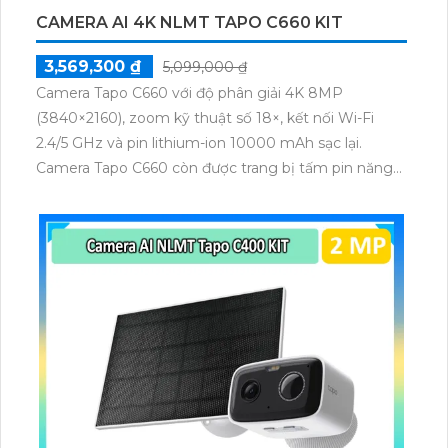
CAMERA AI 4K NLMT TAPO C660 KIT
3,569,300 ₫
5,099,000 ₫
Camera Tapo C660 với độ phân giải 4K 8MP
(3840×2160), zoom kỹ thuật số 18×, kết nối Wi-Fi
2.4/5 GHz và pin lithium-ion 10000 mAh sạc lại.
Camera Tapo C660 còn được trang bị tấm pin năng
lượng mặt trời 5.2V 2.5W, tích hợp AI phát hiện người,
thú cưng, phương tiện, lưu trữ thẻ microSD tối đa 512
GB.