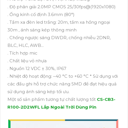
. Độ phân giải 2.0MP CMOS 25/30fps@(1920x1080)
. Ống kính cố định 3.6mm (80°)
. Tầm xa đèn led trắng: 20m, tầm xa hồng ngoại
30m , ánh sáng kép thông minh
. Chống ngược sáng DWDR, chống nhiễu 2DNR,
BLC, HLC, AWB...
. Tích hợp mic
. Chất liệu vỏ nhựa
. Nguồn 12 VDC ± 30%, IP67
. Nhiệt độ hoạt động: –40 °C to +60 °C * Sử dụng với
các đầu ghi hỗ trợ chức năng SMD để đạt hiệu quả
sử dụng ánh sáng kép tối ưu.
Một số sản phẩm tương tự chất lượng tốt
CS-CB3-
R100-2D2WFL Lắp Ngoài Trời Dùng Pin