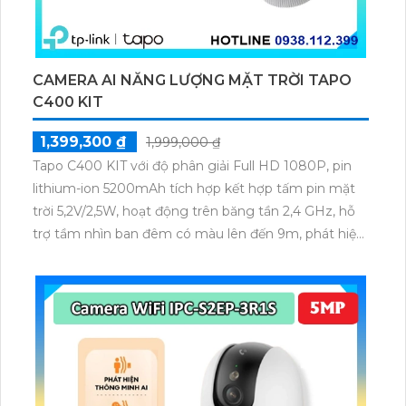
CAMERA AI NĂNG LƯỢNG MẶT TRỜI TAPO
C400 KIT
1,399,300 ₫
1,999,000 ₫
Tapo C400 KIT với độ phân giải Full HD 1080P, pin
lithium-ion 5200mAh tích hợp kết hợp tấm pin mặt
trời 5,2V/2,5W, hoạt động trên băng tần 2,4 GHz, hỗ
trợ tầm nhìn ban đêm có màu lên đến 9m, phát hiện
chuyển động và con người bằng AI, đồng thời lưu trữ
dữ liệu qua thẻ microSD lên đến 512GB.