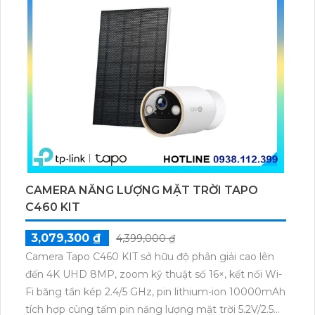
CAMERA NĂNG LƯỢNG MẶT TRỜI TAPO
C460 KIT
3,079,300 ₫
4,399,000 ₫
Camera Tapo C460 KIT sở hữu độ phân giải cao lên
đến 4K UHD 8MP, zoom kỹ thuật số 16×, kết nối Wi-
Fi băng tần kép 2.4/5 GHz, pin lithium-ion 10000mAh
tích hợp cùng tấm pin năng lượng mặt trời 5.2V/2.5W.