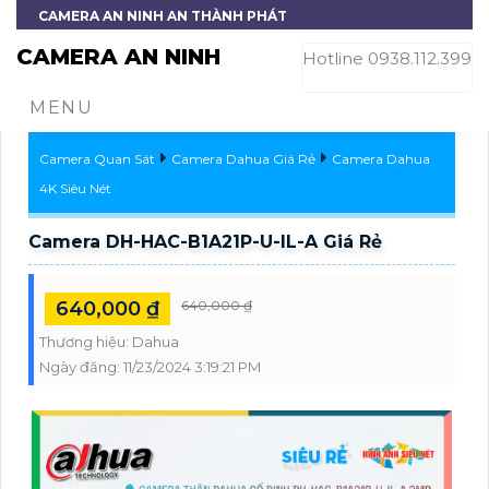
CAMERA AN NINH AN THÀNH PHÁT
CAMERA AN NINH
Hotline 0938.112.399
MENU
Camera Quan Sát
Camera Dahua Giá Rẻ
Camera Dahua
4K Siêu Nét
Camera DH-HAC-B1A21P-U-IL-A Giá Rẻ
640,000 ₫
640,000 ₫
Thương hiệu:
Dahua
Ngày đăng:
11/23/2024 3:19:21 PM