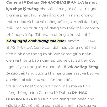
Camera IP Dahua DH-HAC-B1A21P-U-IL-A là một
lựa chọn lý tưởng
cho việc lắp đặt ở các vị trí ngoài
trời mà phải chịu mưa nắng do tính năng chống
thấm nước và bảo vệ chống bức xạ UV. Với đa dạng
mẫu mã người dùng dễ dàng tìm thấy mẫu camera
phù hợp và lắp đặt nhanh chóng trên trần nhà.
Công nghệ chất lượng cao hơn
Camera DH-HAC-
B1A21P-U-IL-A Giá rẻ còn tích hợp công nghệ Phân
tích hình ảnh thông minh Wiz Sense giúp nhận
diện và thông báo ngay lập tức về các sự kiện đột
ngột xảy ra trong tầm quan sát. ️🏅️
Với Những Trang
bị cao cấp
tăng cường khả năng giám sát và bảo vệ
an ninh tại các khu vực cần theo dõi.
Với sự linh hoạt trong lựa chọn mẫu mã và tính
năng thông minh Camera IP Dahua
DH-HAC-
B1A21P-U-IL-A
là sự lựa chọn đáng cân nhắc cho
việc lắp đặt hệ thống giám sát an ninh hiệu quả và