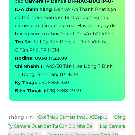
cấp
Camera IP Dahua DH-HAC-B1A21P-U-
IL-A chính hãng
. Đến với An Thành Phát bạn
có thể hoàn toàn yên tâm với dịch vụ thu
camera cũ đổi camera mới. Hãy đến ngay để
trải nghiệm sự chuyên nghiệp và chất lượng!
Trụ Sở:
51 Lũy Bán Bích, P. Tân Thới Hòa,
Q.Tân Phú, TP.HCM
Hotline: 0938.11.23.99
Chi Nhánh 1:
445/38 Tân Hòa Đông,P Bình
Trị Đông, Bình Tân, TP HCM
Kỹ Thuật:
0906.855.330
Điện Thoại:
(028) 6688.4949
Thông Tin:
Giới Thiệu Camera Imou A32ep-L
Công
Ty Camera Quan Sat Tại Cần Giờ Nhà Bè
Lắp Camera