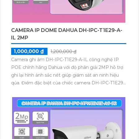
CAMERA IP DOME DAHUA DH-IPC-T1E29-A-
IL 2MP
1,000,000 ₫
1,200,000 ₫
Camera ghi âm DH-IPC-T1E29-A-IL công nghệ IP
POE chính hãng Dahua với độ phân giải 2MP hỗ trợ
ghi lại hình ảnh sắc nét giúp giám sát an ninh hiệu
qủa. Điểm đặc biệt của chiếc camera DH-IPC-T1E29-
A-IL đó là trang bị công nghệ ánh sáng kép và tính
năng phát hiện con người chính xác.