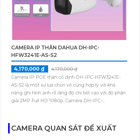
CAMERA IP THÂN DAHUA DH-IPC-
HFW3241E-AS-S2
4,170,000 ₫
4,170,000 ₫
Camera IP POE thân cố định DH-IPC-HFW3241E-
AS-S2 là một sự lựa chọn vô cùng hợp lý với khả
năng ghi hình ảnh rõ ràng độ chi tiết cao với độ phân
giải 2MP Full HD 1080p. Camera DH-IPC-
HFW3241E-AS-S2 mang đến những tính năng bảo vệ
an ninh cực kỳ hiệu quả đó là SMD 4.0, nhận diện
người và phương tiện chính xác.
CAMERA QUAN SÁT ĐỀ XUẤT