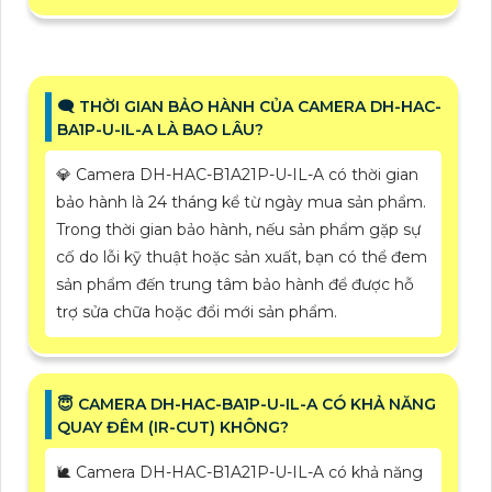
🗨️ THỜI GIAN BẢO HÀNH CỦA CAMERA DH-HAC-
BA1P-U-IL-A LÀ BAO LÂU?
💎 Camera DH-HAC-B1A21P-U-IL-A có thời gian
bảo hành là 24 tháng kể từ ngày mua sản phẩm.
Trong thời gian bảo hành, nếu sản phẩm gặp sự
cố do lỗi kỹ thuật hoặc sản xuất, bạn có thể đem
sản phẩm đến trung tâm bảo hành để được hỗ
trợ sửa chữa hoặc đổi mới sản phẩm.
😇 CAMERA DH-HAC-BA1P-U-IL-A CÓ KHẢ NĂNG
QUAY ĐÊM (IR-CUT) KHÔNG?
🐌 Camera DH-HAC-B1A21P-U-IL-A có khả năng