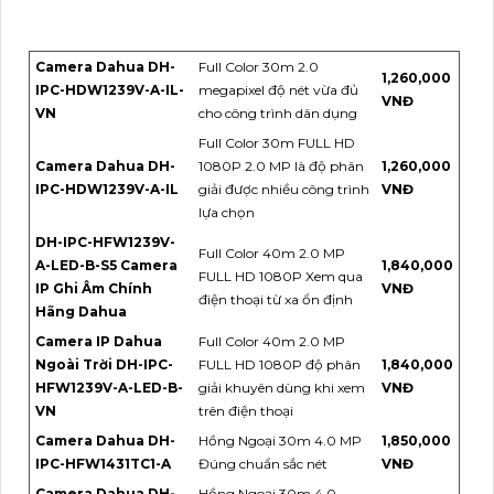
Camera Dahua DH-
Full Color 30m 2.0
1,260,000
IPC-HDW1239V-A-IL-
megapixel độ nét vừa đủ
VNĐ
VN
cho công trình dân dụng
Full Color 30m FULL HD
Camera Dahua DH-
1080P 2.0 MP là độ phân
1,260,000
IPC-HDW1239V-A-IL
giải được nhiều công trình
VNĐ
lựa chọn
DH-IPC-HFW1239V-
Full Color 40m 2.0 MP
A-LED-B-S5 Camera
1,840,000
FULL HD 1080P Xem qua
IP Ghi Âm Chính
VNĐ
điện thoại từ xa ổn định
Hãng Dahua
Camera IP Dahua
Full Color 40m 2.0 MP
Ngoài Trời DH-IPC-
FULL HD 1080P độ phân
1,840,000
HFW1239V-A-LED-B-
giải khuyên dùng khi xem
VNĐ
VN
trên điện thoại
Camera Dahua DH-
Hồng Ngoại 30m 4.0 MP
1,850,000
IPC-HFW1431TC1-A
Đúng chuẩn sắc nét
VNĐ
Camera Dahua DH-
Hồng Ngoại 30m 4.0