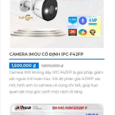
bạn theo dõi từ xa một cách dễ dàng và thuận tiện.
CAMERA IMOU CỐ ĐỊNH IPC-F42FP
1,500,000 ₫
1,800,000 ₫
Camera Wifi không dây IPC-F42FP là giải pháp giám
sát ngoài trời hoàn hảo. Với độ phân giải 4.0MP sắc
nét, hình ảnh từ camera vô cùng chi tiết, giúp bạn
quan sát mọi góc cạnh một cách rõ ràng.