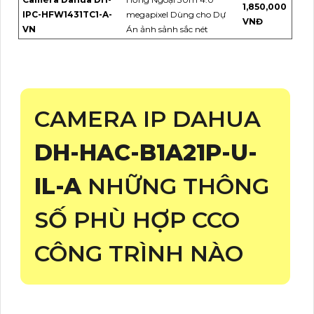
1,850,000
IPC-HFW1431TC1-A-
megapixel Dùng cho Dự
VNĐ
VN
Án ảnh sảnh sắc nét
CAMERA IP DAHUA
DH-HAC-B1A21P-U-
IL-A
NHỮNG THÔNG
SỐ PHÙ HỢP CCO
CÔNG TRÌNH NÀO