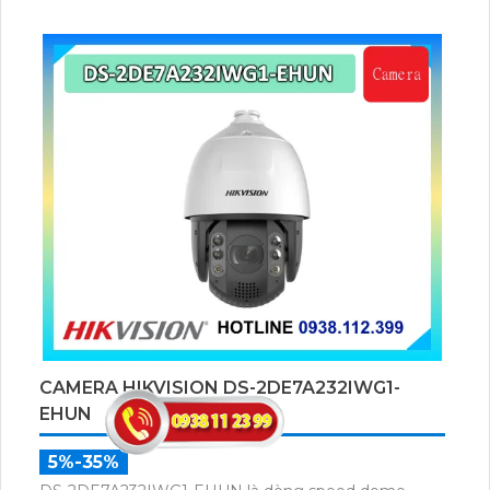
CAMERA HIKVISION DS-2DE7A232IWG1-
EHUN
5%-35%