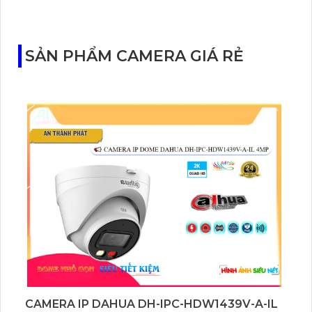
Tapo C460 KIT cũng hỗ trợ quan sát ban đêm màu
với cảm biến Starlight, tầm nhìn lên đến 15 m.
SẢN PHẨM CAMERA GIÁ RẺ
CAMERA IP DAHUA DH-IPC-HDW1439V-A-IL