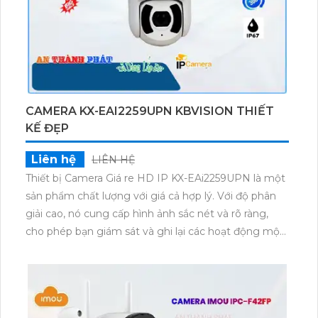
CAMERA KX-EAI2259UPN KBVISION THIẾT
KẾ ĐẸP
Liên hệ
LIÊN HỆ
Thiết bị Camera Giá re HD IP KX-EAi2259UPN là một
sản phẩm chất lượng với giá cả hợp lý. Với độ phân
giải cao, nó cung cấp hình ảnh sắc nét và rõ ràng,
cho phép bạn giám sát và ghi lại các hoạt động một
cách chi tiết. Thiết bị này còn tích hợp các tính năng
thông minh như phát hiện chuyển động, cảnh báo
qua đám mây, và khả năng xoay ngang/giá đỡ tích
hợp sẵn. Thiết kế nhỏ gọn và dễ dàng lắp đặt, giúp