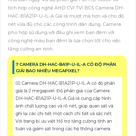
tích hợp công nghệ AHD CVI TVI BCS Camera DH-
HAC-B1A21P-U-IL-A Giá rẻ mượt mà hơn và cho độ
nét vừa đủ cho các công trình dân dụng. Camera
phù hợp sử dụng với đầu ghi xem ban đêm với
công nghệ màu ban đêm là lựa chọn tốt cho việc
tăng cường an ninh.
❔ CAMERA DH-HAC-BA1P-U-IL-A CÓ ĐỘ PHÂN
GIẢI BAO NHIÊU MEGAPIXEL?
🙆‍♀️ Camera DH-HAC-B1A21P-U-IL-A có độ phân
giải là 2 megapixel. Độ phân giải của Camera
DH-HAC-B1A21P-U-IL-A Giá rẻ cung cấp hình
ảnh chất lượng cao và rõ nét, giúp quan sát và
ghi lại các chi tiết một cách chi tiết và sắc nét.
Với trang bị ưu việt Hổ trợ tăng cường tính an
toàn và giám sát trong các hệ thống camera.