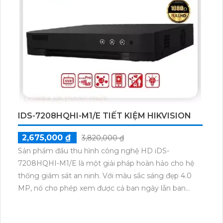
HUM3201BP-P hỗ trợ các công nghệ AHD, CVI, TVI
và BCS, giúp tiết kiệm chi phí cho hệ thống camera.
Đặc biệt, camera có chức năng thu hình ổn định,
đảm bảo không bị giật lag.
IDS-7208HQHI-M1/E TIẾT KIỆM HIKVISION
2,675,000 ₫
3,820,000 ₫
Sản phẩm đầu thu hình công nghệ HD iDS-
7208HQHI-M1/E là một giải pháp hoàn hảo cho hệ
thống giám sát an ninh. Với màu sắc sáng đẹp 4.0
MP, nó cho phép xem được cả ban ngày lẫn ban
đêm. Ngoài ra, với khả năng tích hợp công nghệ
AHD CVI TVI BCS, đầu thu này đảm bảo ít sự cố và