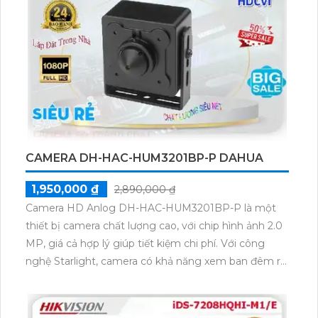
CAMERA DH-HAC-HUM3201BP-P DAHUA
1,950,000 ₫
2,890,000 ₫
Camera HD Anlog DH-HAC-HUM3201BP-P là một
thiết bị camera chất lượng cao, với chip hình ảnh 2.0
MP, giá cả hợp lý giúp tiết kiệm chi phí. Với công
nghệ Starlight, camera có khả năng xem ban đêm rõ
nét mà không bị mờ mịt. Không chỉ đáp ứng yêu
cầu chức năng, mẫu thiết bị này còn có thiết kế đẹp
mắt với vỏ kim loại sang trọng. Camera DH-HAC-