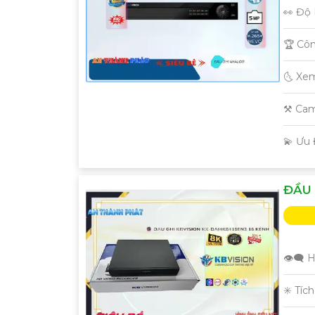
👀 Độ 
🏆 Cô
🌜 Xe
⚒ Cam
️💫 Ưu
ĐẦU 
👁️‍🗨
✳️ Tíc