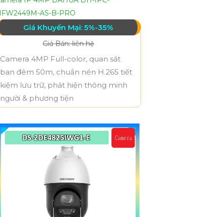
HFW2449M-AS-B-PRO
Giá Khuyến Mại: 5%-35%
Giá Bán: liên hệ
Camera 4MP Full-color, quan sát
ban đêm 50m, chuẩn nén H.265 tiết
kiệm lưu trữ, phát hiện thông minh
người & phương tiện