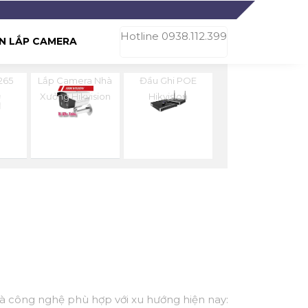
Hotline 0938.112.399
N LẮP CAMERA
265
Lắp Camera Nhà
Đầu Ghi POE
n
Xưởng Hikvision
Hikvision
 và công nghệ phù hợp với xu hướng hiện nay: