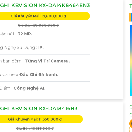
GHI KBVISION KX-DAI4K8464EN3
T
Giá Khuyến Mại: 19,800,000 ₫
Giá Bán: 28,000,000 ₫
sắc nét :
32 MP.
ng Nghệ Sử Dụng :
IP.
m ban đêm :
Từng Vị Trí Camera .
ẫu Camera
Đầu Ghi 64 kênh.
 Điểm :
Công Nghệ AI.
GHI KBVISION KX-DAI8416H3
Giá Khuyến Mại: 11,650,000 ₫
Giá Bán: 16,635,000 ₫