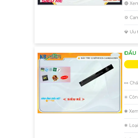
🔴 Xe
💢 Ca
️💎 Ưu
ĐẦU 
👀 Chấ
✳️ Cô
❃ Xem
❄ Loạ