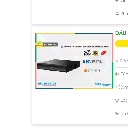
🛡 Cam
️🔮 Kh
ĐẦU 
☀️ Độ 
👍 Cô
⭐ Xem
🎲 Lo
️💫 Ưu