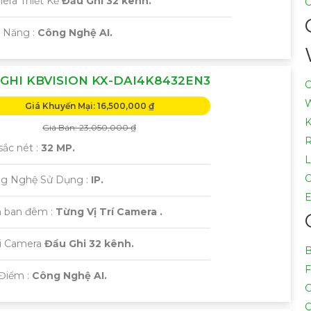
era Thiết Kế
Đầu Ghi 32 kênh.
C
ả Năng :
Công Nghệ AI.
GHI KBVISION KX-DAI4K8432EN3
C
W
Giá Khuyến Mại: 16,500,000 ₫
K
Giá Bán: 23,050,000 ₫
sắc nét :
32 MP.
L
C
ng Nghệ Sử Dụng :
IP.
E
 ban đêm :
Từng Vị Trí Camera .
ại Camera
Đầu Ghi 32 kênh.
B
F
 Điểm :
Công Nghệ AI.
G
C