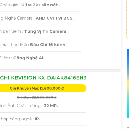
Phân giải :
Ultra 2k+ sắc nét .
ng Nghệ Camera :
AHD CVI TVI BCS.
m ban đêm :
Từng Vị Trí Camera .
era Theo Mẫu
Đầu Ghi 16 kênh.
 Điểm :
Công Nghệ AI.
GHI KBVISION KX-DAI4K8416EN3
Giá Khuyến Mại: 15,800,000 ₫
Giá Bán: 22,000,000 ₫
 Hình Ành Chất Lượng :
32 MP.
h hợp công nghệ :
IP.
C