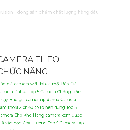
vision - dòng sản phẩm chất lượng hàng đầu
h như hồng ngoại, cảm biến chuyển động, và
một cách hiệu quả.
nhu cầu của bạn!
CAMERA THEO
ại để viết lại Cung cấp cho công trình.
CHỨC NĂNG
áo giá camera wifi dahua mới
Báo Giá
amera Dahua
Top 5 Camera Chống Trộm
hạy
Báo giá camera ip dahua
Camera
àm thoại 2 chiều to rõ nên dùng
Top 5
amera Cho Kho Hàng
camera xem được
ã vận đơn Chất Lượng
Top 5 Camera Lắp