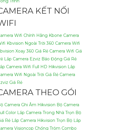
ông Trình
CAMERA KẾT NỐI
WIFI
amera Wifi Chính Hãng Kbone
Camera
ifi Kbvision Ngoài Trời 360
Camera Wifi
bvision Xoay 360 Giá Rẻ
Camera Wifi Giá
Rẻ
Lắp Camera Ezviz Báo Động Giá Rẻ
ắp Camera Wifi Full HD Hikvision
Lắp
amera Wifi Ngoài Trời Giá Rẻ
Camera
zviz Giá Rẻ
CAMERA THEO GÓI
ộ Camera Ghi Âm Hikvision
Bộ Camera
ull Color
Lắp Camera Trong Nhà Trọn Bộ
iá Rẻ
Lắp Camera Hikvision Trọn Bộ
Lắp
amera Visioncop Chống Trộm Combo