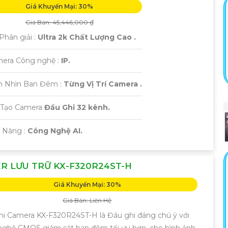
Giá Khuyến Mại: 30%
Giá Bán: 45,446,000 ₫
Phân giải :
Ultra 2k Chất Lượng Cao .
mera Công nghệ :
IP.
m Nhìn Ban Đêm :
Từng Vị Trí Camera .
 Tạo Camera
Đầu Ghi 32 kênh.
ả Năng :
Công Nghệ AI.
R LƯU TRỮ KX-F320R24ST-H
Giá Khuyến Mại: 30%
Giá Bán: Liên Hệ
hi Camera KX-F320R24ST-H là Đầu ghi đáng chú ý với
nghệ CMOS giám sát ban đêm tối ưu hơn, cho hình ảnh