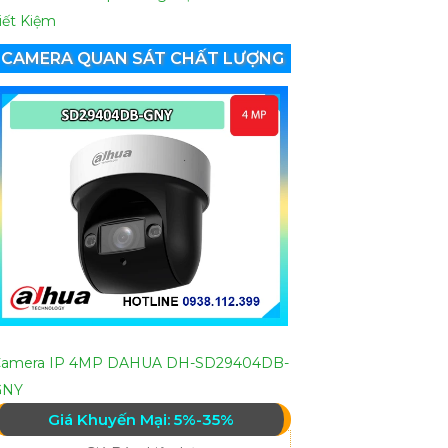
iết Kiệm
CAMERA QUAN SÁT CHẤT LƯỢNG
Camera IP 4MP DAHUA DH-SD29404DB-
GNY
Giá Khuyến Mại: 5%-35%