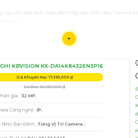
g cao với chiết khấu hấp dẫn? Hãy cân nhắc đến Camera Kb
iện nay.
 sắc nét, chất lượng mà còn có nhiều tính năng thông min
ao và bảo vệ ngôi nhà, cửa hàng hoặc văn phòng của bạn 
tiết và giúp bạn lựa chọn Camera Kbvision phù hợp nhất với 
GHI KBVISION KX-DAI4K8432EN3P16
 bạn cần thêm sự điều chỉnh hoặc hỗ trợ khác, đừng ngần ng
Giá Khuyến Mại: 17,395,000 ₫
Giá Bán: 34,950,000 ₫
B
Phân giải :
32 MP.
C
N
era Công nghệ :
IP.
đ
C
 Nhìn Ban Đêm :
Từng Vị Trí Camera .
m