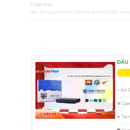
"Chào bạn,
Bạn đang tìm kiếm Camera an ninh chất lượn
với công nghệ hiện đại phù hợp với xu hướng h
Camera Kbvision không chỉ cung cấp hình ảnh
khả năng kết nối mạng linh hoạt.
Đặt mua ngay hôm nay để hưởng chiết khấu c
Hãy liên hệ với chúng tôi để được tư vấn chi 
Trân trọng,"
ĐẦU 
Hy vọng bạn sẽ hài lòng với bản mẫu này. Nếu
️⚡ Độ 
⚒ Cam
❈ Tầm