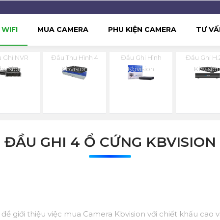
WIFI
MUA CAMERA
PHU KIỆN CAMERA
TƯ VẤ
 Ghi NVR
Đầu Thu Hình 4
Đầu Ghi Hình
Đầu Ghi H.
bvision
Kbvision
Kbvision
Kbvisio
ĐẦU GHI 4 Ổ CỨNG KBVISION
ệu để giới thiệu việc mua Camera Kbvision với chiết khấu cao