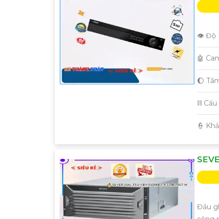
👁 Độ 
🤖️ Ca
🌔 Tầ
⛓ Cấu
️👮 Kh
SEVE
Đầu g
công 