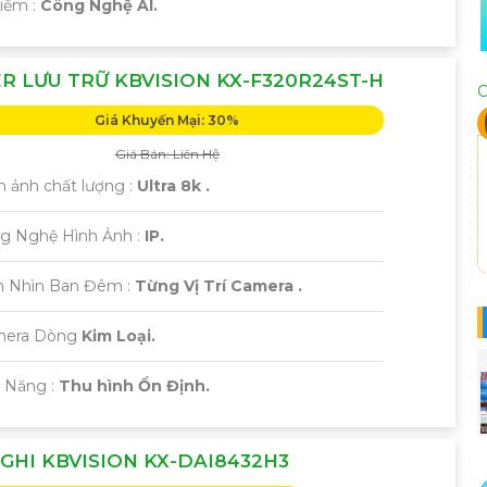
Điểm :
Công Nghệ AI.
R LƯU TRỮ KBVISION KX-F320R24ST-H
C
Giá Khuyến Mại: 30%
Giá Bán: Liên Hệ
h ảnh chất lượng :
Ultra 8k .
g Nghệ Hình Ảnh :
IP.
m Nhìn Ban Đêm :
Từng Vị Trí Camera .
mera Dòng
Kim Loại.
ả Năng :
Thu hình Ổn Định.
GHI KBVISION KX-DAI8432H3