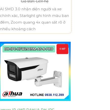
Giá Bán: Liên hệ
AI SMD 3.0 nhận diện người và xe
chính xác, Starlight ghi hình màu ban
đêm, Zoom quang 4x quan sát rõ ở
nhiều khoảng cách
amera IP 4MP DAHUA DH-IPC-