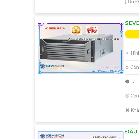
️ƒ Ưu 
SEVE
🔆 Hìn
⚙ Côn
🌚 Tầ
🎲 Ca
️⌘ Kh
ĐẦU 