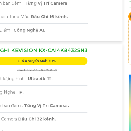
m ban đêm :
Từng Vị Trí Camera .
mera Theo Mẫu
Đầu Ghi 16 kênh.
 Điểm :
Công Nghệ AI.
GHI KBVISION KX-CAI4K8432SN3
Giá Khuyến Mại: 30%
Giá Bán: 27,600,000 ₫
t lượng hình :
Ultra 4k 👍🏾 .
ng Nghệ :
IP.
 ban đêm :
Từng Vị Trí Camera .
i Camera
Đầu Ghi 32 kênh.