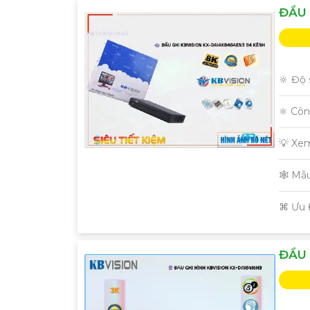
ĐẦU 
'
🔆 Độ 
⚛️ Cô
💡 Xe
🕸️ M
️⌘ Ưu
ĐẦU 