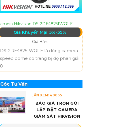
amera Hikvision DS-2DE4825IWG1-E
Giá Khuyến Mại: 5%-35%
Giá Bán:
DS-2DE4825IWG1-E là dòng camera
speed dome có trang bị độ phân giải
8
Góc Tư Vấn
LẦN XEM: 40035
BÁO GIÁ TRỌN GÓI
LẮP ĐẶT CAMERA
GIÁM SÁT HIKVISION