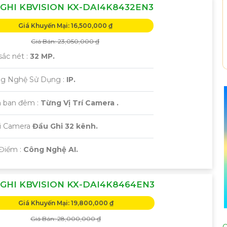
GHI KBVISION KX-DAI4K8432EN3
Giá Khuyến Mại: 16,500,000 ₫
Giá Bán: 23,050,000 ₫
sắc nét :
32 MP.
ng Nghệ Sử Dụng :
IP.
 ban đêm :
Từng Vị Trí Camera .
ại Camera
Đầu Ghi 32 kênh.
 Điểm :
Công Nghệ AI.
GHI KBVISION KX-DAI4K8464EN3
Giá Khuyến Mại: 19,800,000 ₫
Giá Bán: 28,000,000 ₫
C