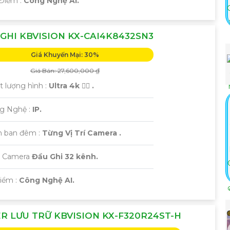
 Điểm :
Công Nghệ AI.
GHI KBVISION KX-CAI4K8432SN3
Giá Khuyến Mại: 30%
Giá Bán: 27,600,000 ₫
t lượng hình :
Ultra 4k 👍🏾 .
ng Nghệ :
IP.
 ban đêm :
Từng Vị Trí Camera .
i Camera
Đầu Ghi 32 kênh.
Điểm :
Công Nghệ AI.
R LƯU TRỮ KBVISION KX-F320R24ST-H