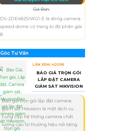
Giá Bán:
DS-2DE4825IWG1-E là dòng camera
speed dome có trang bị độ phân giải
8
Góc Tư Vấn
LẦN XEM: 40096
BÁO GIÁ TRỌN GÓI
LẮP ĐẶT CAMERA
GIÁM SÁT HIKVISION
Báo giá trọn gói lắp đặt camera
giám sát Hikvision là một dịch vụ
cung cấp hệ thống camera chất
lượng cao từ thương hiệu nổi tiếng