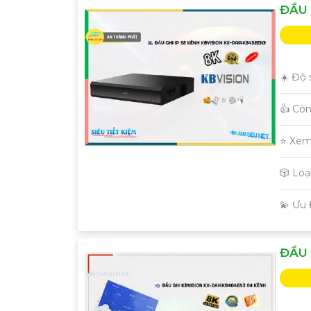
ĐẦU 
☀️ Độ 
👍 Cô
⭐ Xem
🎲 Lo
️💫 Ưu
ĐẦU 