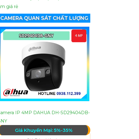
m giá rẻ
CAMERA QUAN SÁT CHẤT LƯỢNG
Camera IP 4MP DAHUA DH-SD29404DB-
GNY
Giá Khuyến Mại: 5%-35%