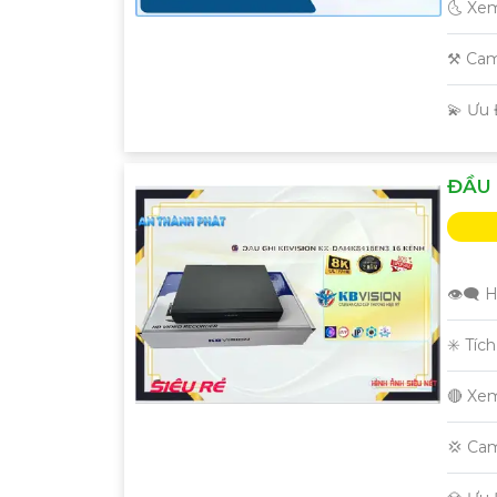
🌜 Xe
⚒ Cam
️💫 Ưu
ĐẦU 
👁️‍🗨
✳️ Tíc
🔴 Xe
💢 Ca