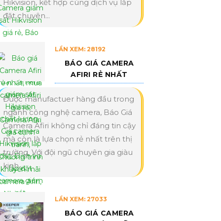
Hikvision, kết hợp cùng dịch vụ lắp
đặt chuyên...
LẦN XEM: 28192
BÁO GIÁ CAMERA
AFIRI RẺ NHẤT
Được manufactuer hàng đầu trong
ngành công nghệ camera, Báo Giá
Camera Afiri không chỉ đáng tin cậy
mà còn là lựa chọn rẻ nhất trên thị
trường. Với đội ngũ chuyên gia giàu
kinh...
LẦN XEM: 27033
BÁO GIÁ CAMERA