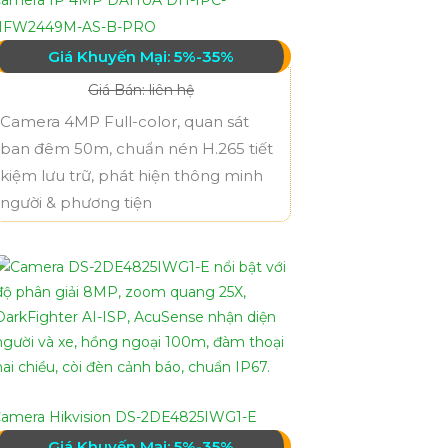
HFW2449M-AS-B-PRO
Giá Khuyến Mại: 5%-35%
Giá Bán: liên hệ
Camera 4MP Full-color, quan sát
ban đêm 50m, chuẩn nén H.265 tiết
kiệm lưu trữ, phát hiện thông minh
người & phương tiện
amera Hikvision DS-2DE4825IWG1-E
Giá Khuyến Mại: 5%-35%