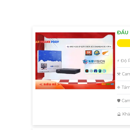
'
ĐẦU 
️⚡ Độ 
⚒ Cam
❈ Tầm
🛡 Cam
️🔮 Kh