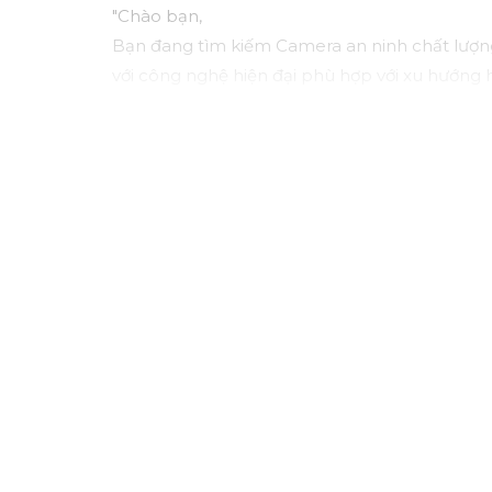
"Chào bạn,
Bạn đang tìm kiếm Camera an ninh chất lượn
với công nghệ hiện đại phù hợp với xu hướng h
Camera Kbvision không chỉ cung cấp hình ảnh
khả năng kết nối mạng linh hoạt.
Đặt mua ngay hôm nay để hưởng chiết khấu c
Hãy liên hệ với chúng tôi để được tư vấn chi 
Trân trọng,"
Hy vọng bạn sẽ hài lòng với bản mẫu này. Nếu