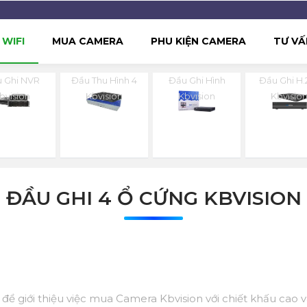
WIFI
MUA CAMERA
PHU KIỆN CAMERA
TƯ VẤ
 Ghi NVR
Đầu Thu Hình 4
Đầu Ghi Hình
Đầu Ghi H.
bvision
Kbvision
Kbvision
Kbvisio
ĐẦU GHI 4 Ổ CỨNG KBVISION
ệu để giới thiệu việc mua Camera Kbvision với chiết khấu cao