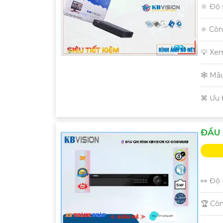
🔆 Độ 
⚛️ Cô
💡 Xe
🕸️ M
️⌘ Ưu
ĐẦU 
👀 Độ 
🏆 Cô