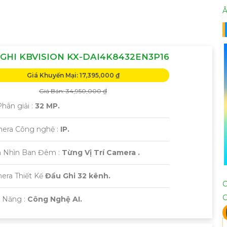
Â
GHI KBVISION KX-DAI4K8432EN3P16
Giá Khuyến Mại: 17,395,000 ₫
Giá Bán: 34,950,000 ₫
Phân giải :
32 MP.
era Công nghệ :
IP.
 Nhìn Ban Đêm :
Từng Vị Trí Camera .
era Thiết Kế
Đầu Ghi 32 kênh.
ả Năng :
Công Nghệ AI.