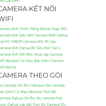
ho Gia Đình
CAMERA KẾT NỐI
WIFI
amera Wifi Chính Hãng Kbone Xoay 360
amera Wifi Siêu Nét
Camera Wifii Dahua
ull HD 1080P
Camera Wifi 3K
Lắp
amera Wifi Dahua 3K Siêu Nét
Top 5
amera Wifi 360 Nên Mua
Lắp Camera
ifi Kbvision Có Màu Ban Đêm
Camera
ifi Kbone
CAMERA THEO GÓI
ộ Camera Ghi Âm Hikvision
Bộ Camera
an Đêm Có Màu Kbvision
Trọn Bộ
amera Dahua Ghi Âm
Bộ Camera Full
olor Dahua
Lắp đặt Trọn Bộ Camera Ghi