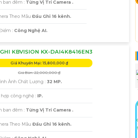
m ban đêm :
Từng Vị Trí Camera .
era Theo Mẫu
Đầu Ghi 16 kênh.
 Điểm :
Công Nghệ AI.
GHI KBVISION KX-DAI4K8416EN3
Giá Khuyến Mại: 15,800,000 ₫
Giá Bán: 22,000,000 ₫
 Hình Ành Chất Lượng :
32 MP.
h hợp công nghệ :
IP.
m ban đêm :
Từng Vị Trí Camera .
mera Theo Mẫu
Đầu Ghi 16 kênh.