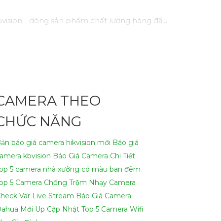
vision - dòng sản phẩm chất lượng hàng đầu
h như hồng ngoại, cảm biến chuyển động, và
một cách hiệu quả.
nhu cầu của bạn!
CAMERA THEO
ại để viết lại Cung cấp cho công trình.
CHỨC NĂNG
ản báo giá camera hikvision mới
Báo giá
amera kbvision
Báo Giá Camera Chi Tiết
op 5 camera nhà xưởng có màu ban đêm
op 5 Camera Chống Trộm Nhạy
Camera
heck Var Live Stream
Báo Giá Camera
ahua Mới Up Cập Nhật
Top 5 Camera Wifi