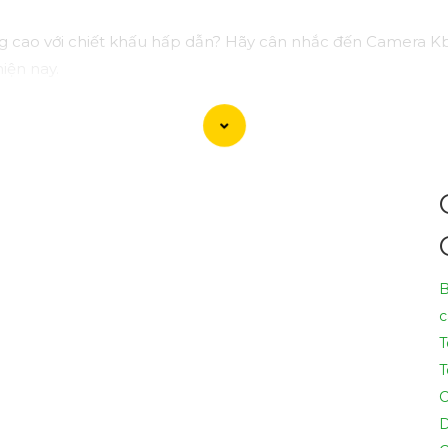
g cao với chiết khấu hấp dẫn? Hãy cân nhắc đến Camera Kb
iện nay.
 sắc nét, chất lượng mà còn có nhiều tính năng thông min
ao và bảo vệ ngôi nhà, cửa hàng hoặc văn phòng của bạn 
tiết và giúp bạn lựa chọn Camera Kbvision phù hợp nhất với 
 bạn cần thêm sự điều chỉnh hoặc hỗ trợ khác, đừng ngần ng
B
c
T
T
C
D