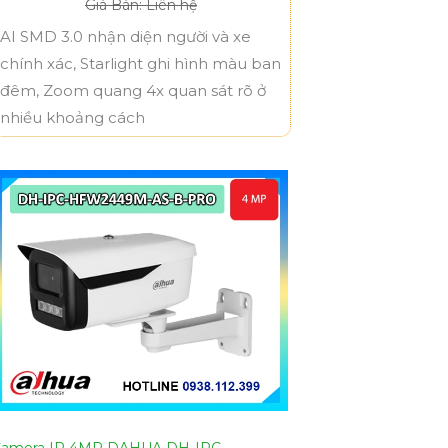
Giá Bán: Liên hệ
AI SMD 3.0 nhận diện người và xe
chính xác, Starlight ghi hình màu ban
đêm, Zoom quang 4x quan sát rõ ở
nhiều khoảng cách
amera IP 4MP DAHUA DH-IPC-