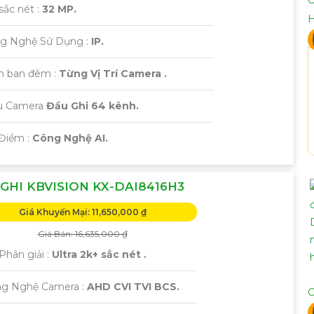
sắc nét :
32 MP.
ng Nghệ Sử Dụng :
IP.
m ban đêm :
Từng Vị Trí Camera .
ẫu Camera
Đầu Ghi 64 kênh.
 Điểm :
Công Nghệ AI.
GHI KBVISION KX-DAI8416H3
Giá Khuyến Mại: 11,650,000 ₫
Giá Bán: 16,635,000 ₫
Phân giải :
Ultra 2k+ sắc nét .
ng Nghệ Camera :
AHD CVI TVI BCS.
C