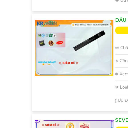
️💎 Ưu
ĐẦU 
👀 Chấ
✳️ Cô
❃ Xem
❄ Loạ
️ƒ Ưu 
SEVE