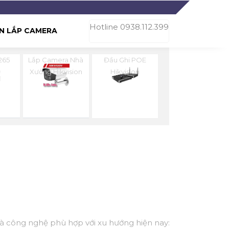
Hotline 0938.112.399
N LẮP CAMERA
265
Lắp Camera Nhà
Đầu Ghi POE
n
Xưởng Hikvision
Hikvision
 và công nghệ phù hợp với xu hướng hiện nay: