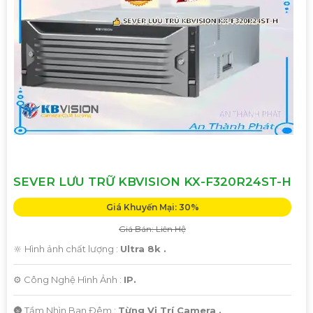
SEVER LƯU TRỮ KBVISION KX-F320R24ST-H
Giá Khuyến Mại: 30%
Giá Bán: Liên Hệ
🔆 Hình ảnh chất lượng :
Ultra 8k .
⚙ Công Nghệ Hình Ảnh :
IP.
🌚 Tầm Nhìn Ban Đêm :
Từng Vị Trí Camera .