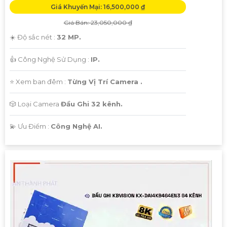
Giá Khuyến Mại: 16,500,000 ₫
Giá Bán: 23,050,000 ₫
☀️ Độ sắc nét :
32 MP.
👍 Công Nghệ Sử Dụng :
IP.
⭐ Xem ban đêm :
Từng Vị Trí Camera .
🎲 Loại Camera
Đầu Ghi 32 kênh.
️💫 Ưu Điểm :
Công Nghệ AI.