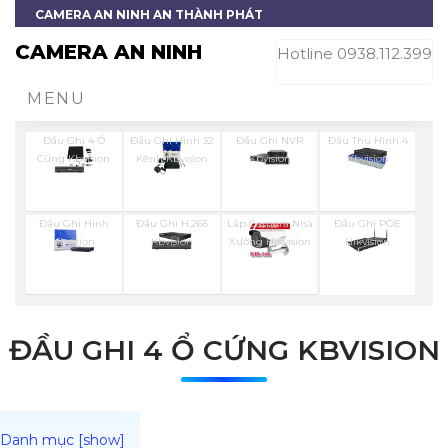
CAMERA AN NINH AN THÀNH PHÁT
CAMERA AN NINH
Hotline 0938.112.399
MENU
Đầu Ghi 4 Ổ
Đầu Ghi Hình 32
Đầu Ghi NVR
Đầu Thu Hình 4
Cứng Kbvision
Kênh Kbvision
Kbvision
Kbvision
Đầu Ghi Hình
Đầu Ghi H.265
Lắp Camera Nhà
Đầu Ghi POE
Kbvision
Kbvision
Xưởng Hikvision
Hikvision
ĐẦU GHI 4 Ổ CỨNG KBVISION