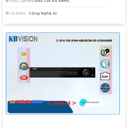
🕸️ Mẫu Camera
Đầu Ghi 64 kênh.
️⌘ Ưu Điểm :
Công Nghệ AI.