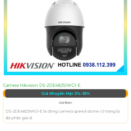
Camera Hikvision DS-2DE4825IWG1-E
Giá Khuyến Mại: 5%-35%
Giá Bán:
DS-2DE4825IWG1-E là dòng camera speed dome có trang bị
độ phân giải 8