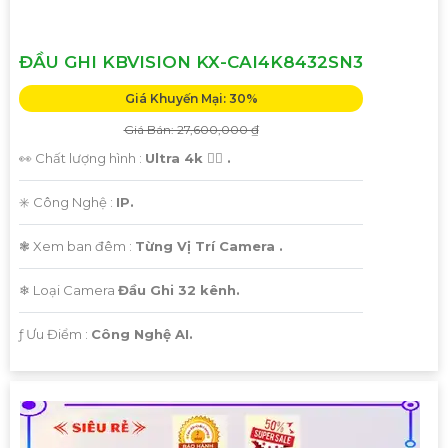
ĐẦU GHI KBVISION KX-CAI4K8432SN3
Giá Khuyến Mại: 30%
Giá Bán: 27,600,000 ₫
👀 Chất lượng hình :
Ultra 4k 👍🏾 .
✳️ Công Nghệ :
IP.
❃ Xem ban đêm :
Từng Vị Trí Camera .
❄ Loại Camera
Đầu Ghi 32 kênh.
️ƒ Ưu Điểm :
Công Nghệ AI.