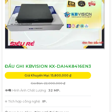
ĐẦU GHI KBVISION KX-DAI4K8416EN3
Giá Khuyến Mại: 15,800,000 ₫
Giá Bán: 22,000,000 ₫
👁️‍🗨 Hình Ành Chất Lượng :
32 MP.
✳️ Tích hợp công nghệ :
IP.