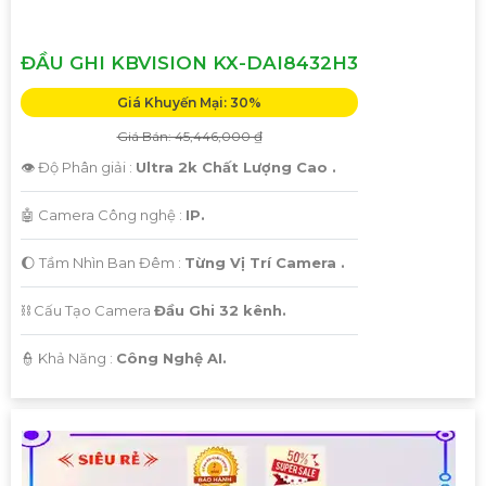
ĐẦU GHI KBVISION KX-DAI8432H3
Giá Khuyến Mại: 30%
Giá Bán: 45,446,000 ₫
👁 Độ Phân giải :
Ultra 2k Chất Lượng Cao .
🤖️ Camera Công nghệ :
IP.
🌔 Tầm Nhìn Ban Đêm :
Từng Vị Trí Camera .
⛓ Cấu Tạo Camera
Đầu Ghi 32 kênh.
️👮 Khả Năng :
Công Nghệ AI.