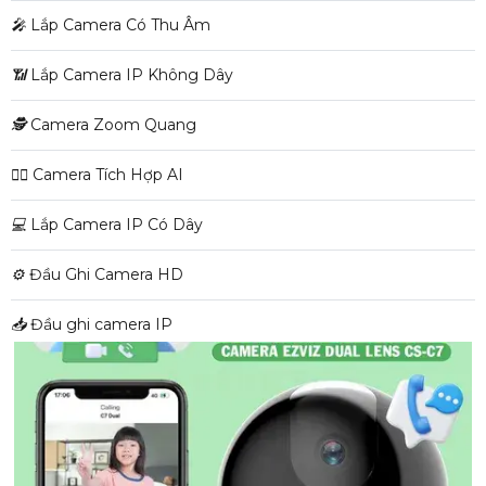
️🎤️
Lắp Camera Có Thu Âm
📶
Lắp Camera IP Không Dây
🕵️
Camera Zoom Quang
🧛‍♀️
Camera Tích Hợp AI
💻
Lắp Camera IP Có Dây
⚙️
Đầu Ghi Camera HD
📥
Đầu ghi camera IP