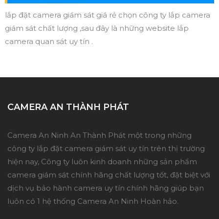
lắp đặt camera giám sát giá rẻ chọn công ty lắp camera
giám sát chất lượng ,sau đây là những website lắp
camera quan sát uy tín .
CAMERA AN THÀNH PHÁT
Camera An Ninh An Thành Phát một trong những
công ty lắp đặt camera giám sát uy tín trên thị trường
hiện nay, Công ty luôn kinh doanh những sản phẩm
camera giám sát chính hãng chất lượng tốt, đặt biệt với
dịch vụ bảo hành camera uy tín chính hãng giúp bạn
luôn có 1 hệ thống Camera An Ninh Hoàn hảo.