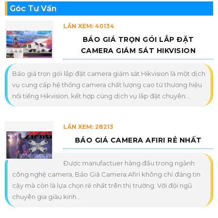
Góc Tư Vấn
LẦN XEM: 40134
BÁO GIÁ TRỌN GÓI LẮP ĐẶT
CAMERA GIÁM SÁT HIKVISION
Báo giá trọn gói lắp đặt camera giám sát Hikvision là một dịch
vụ cung cấp hệ thống camera chất lượng cao từ thương hiệu
nổi tiếng Hikvision, kết hợp cùng dịch vụ lắp đặt chuyên...
LẦN XEM: 28213
BÁO GIÁ CAMERA AFIRI RẺ NHẤT
Được manufactuer hàng đầu trong ngành
công nghệ camera, Báo Giá Camera Afiri không chỉ đáng tin
cậy mà còn là lựa chọn rẻ nhất trên thị trường. Với đội ngũ
chuyên gia giàu kinh...