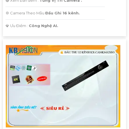
🔴 Xem ban đêm :
Từng Vị Trí Camera .
💢 Camera Theo Mẫu
Đầu Ghi 16 kênh.
️💎 Ưu Điểm :
Công Nghệ AI.