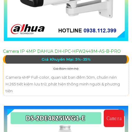
Camera IP 4MP DAHUA DH-IPC-HFW2449M-AS-B-PRO
Giá Khuyến Mại: 5%-35%
Giá Bán: liên hệ
Camera 4MP Full-color, quan sát ban đêm 50m, chuẩn nén
H.265 tiết kiệm lưu trữ, phát hiện thông minh người & phương
tiện