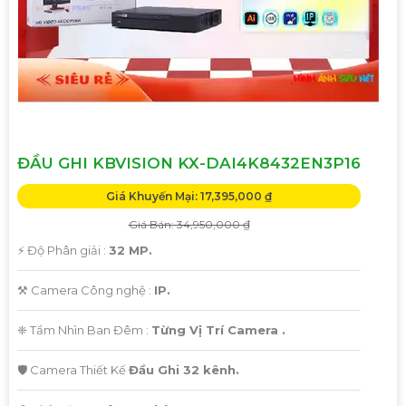
Hãy liên hệ với chúng tôi để được tư vấn chi tiết và giúp bạn
lựa chọn Camera Kbvision phù hợp nhất với nhu cầu của
bạn!
Trân trọng,"
Hy vọng bạn sẽ hài lòng với bản mẫu này. Nếu bạn cần
thêm sự điều chỉnh hoặc hỗ trợ khác, đừng ngần ngại để
viết lại Cung cấp cho công trình.
ĐẦU GHI KBVISION KX-DAI4K8432EN3P16
Giá Khuyến Mại: 17,395,000 ₫
Giá Bán: 34,950,000 ₫
️⚡ Độ Phân giải :
32 MP.
⚒ Camera Công nghệ :
IP.
❈ Tầm Nhìn Ban Đêm :
Từng Vị Trí Camera .
🛡 Camera Thiết Kế
Đầu Ghi 32 kênh.