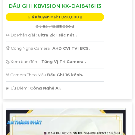
ĐẦU GHI KBVISION KX-DAI8416H3
Giá Khuyến Mại: 11,650,000 ₫
Giá Bán: 16,635,000 ₫
👀 Độ Phân giải :
Ultra 2k+ sắc nét .
🏆 Công Nghệ Camera :
AHD CVI TVI BCS.
🌜 Xem ban đêm :
Từng Vị Trí Camera .
⚒ Camera Theo Mẫu
Đầu Ghi 16 kênh.
️💫 Ưu Điểm :
Công Nghệ AI.