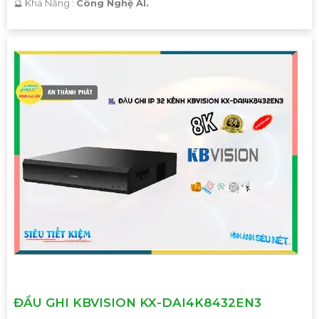
️🔮 Khả Năng :
Công Nghệ AI.
'
ĐẦU GHI KBVISION KX-DAI4K8432EN3