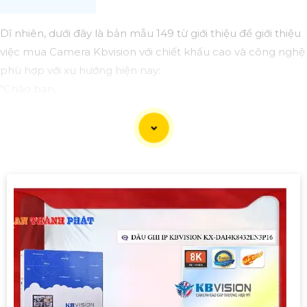
Dĩ nhiên, dưới đây là bản mẫu 149 từ giới thiệu để giới thiệu
việc mua Camera Kbvision với chiết khấu cao và công nghệ
phù hợp với xu hướng hiện nay:
"Chào bạn,
Bạn đang tìm kiếm Camera an ninh chất lượng cao với
chiết khấu hấp dẫn? Hãy cân nhắc đến Camera Kbvision -
dòng sản phẩm chất lượng hàng đầu với công nghệ hiện
đại phù hợp với xu hướng hiện nay.
Camera Kbvision không chỉ cung cấp hình ảnh sắc nét,
chất lượng mà còn có nhiều tính năng thông minh như
hồng ngoại, cảm biến chuyển động, và khả năng kết nối
mạng linh hoạt.
Đặt mua ngay hôm nay để hưởng chiết khấu cao và bảo vệ
ngôi nhà, cửa hàng hoặc văn phòng của bạn một cách
hiệu quả.