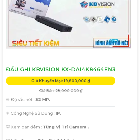
ĐẦU GHI KBVISION KX-DAI4K8464EN3
Giá Khuyến Mại: 19,800,000 ₫
Giá Bán: 28,000,000 ₫
🔆 Độ sắc nét :
32 MP.
⚛️ Công Nghệ Sử Dụng :
IP.
💡 Xem ban đêm :
Từng Vị Trí Camera .