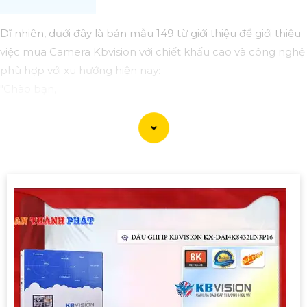
Dĩ nhiên, dưới đây là bản mẫu 149 từ giới thiệu để giới thiệu
việc mua Camera Kbvision với chiết khấu cao và công nghệ
phù hợp với xu hướng hiện nay:
"Chào bạn,
Bạn đang tìm kiếm Camera an ninh chất lượng cao với
chiết khấu hấp dẫn? Hãy cân nhắc đến Camera Kbvision -
dòng sản phẩm chất lượng hàng đầu với công nghệ hiện
đại phù hợp với xu hướng hiện nay.
Camera Kbvision không chỉ cung cấp hình ảnh sắc nét,
chất lượng mà còn có nhiều tính năng thông minh như
hồng ngoại, cảm biến chuyển động, và khả năng kết nối
mạng linh hoạt.
Đặt mua ngay hôm nay để hưởng chiết khấu cao và bảo vệ
ngôi nhà, cửa hàng hoặc văn phòng của bạn một cách
hiệu quả.