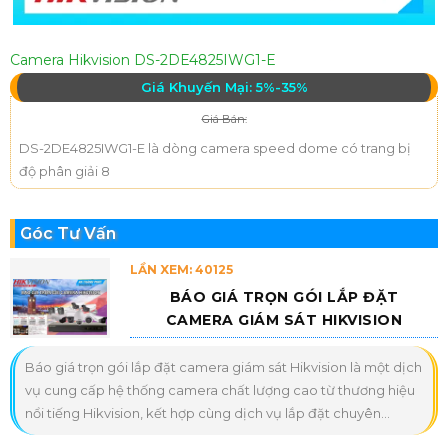
Camera Hikvision DS-2DE4825IWG1-E
Giá Khuyến Mại: 5%-35%
Giá Bán:
DS-2DE4825IWG1-E là dòng camera speed dome có trang bị
độ phân giải 8
Góc Tư Vấn
LẦN XEM: 40125
BÁO GIÁ TRỌN GÓI LẮP ĐẶT
CAMERA GIÁM SÁT HIKVISION
Báo giá trọn gói lắp đặt camera giám sát Hikvision là một dịch
vụ cung cấp hệ thống camera chất lượng cao từ thương hiệu
nổi tiếng Hikvision, kết hợp cùng dịch vụ lắp đặt chuyên...