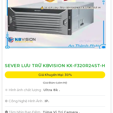
SEVER LƯU TRỮ KBVISION KX-F320R24ST-H
Giá Khuyến Mại: 30%
Giá Bán: Liên Hệ
🔆 Hình ảnh chất lượng :
Ultra 8k .
⚙ Công Nghệ Hình Ảnh :
IP.
🌚 Tầm Nhìn Ban Đêm :
Từng Vị Trí Camera .