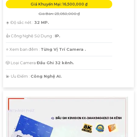
Giá Khuyến Mại: 16,500,000 ₫
Giá Bán: 23,050,000 ₫
☀️ Độ sắc nét :
32 MP.
👍 Công Nghệ Sử Dụng :
IP.
⭐ Xem ban đêm :
Từng Vị Trí Camera .
🎲 Loại Camera
Đầu Ghi 32 kênh.
️💫 Ưu Điểm :
Công Nghệ AI.