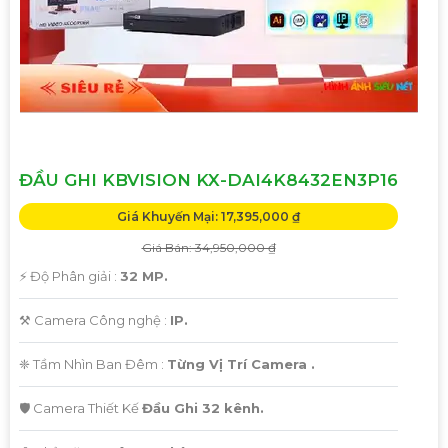
Hãy liên hệ với chúng tôi để được tư vấn chi tiết và giúp bạn
lựa chọn Camera Kbvision phù hợp nhất với nhu cầu của
bạn!
Trân trọng,"
Hy vọng bạn sẽ hài lòng với bản mẫu này. Nếu bạn cần
thêm sự điều chỉnh hoặc hỗ trợ khác, đừng ngần ngại để
viết lại Cung cấp cho công trình.
ĐẦU GHI KBVISION KX-DAI4K8432EN3P16
Giá Khuyến Mại: 17,395,000 ₫
Giá Bán: 34,950,000 ₫
️⚡ Độ Phân giải :
32 MP.
⚒ Camera Công nghệ :
IP.
❈ Tầm Nhìn Ban Đêm :
Từng Vị Trí Camera .
🛡 Camera Thiết Kế
Đầu Ghi 32 kênh.