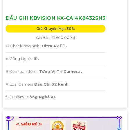
ĐẦU GHI KBVISION KX-CAI4K8432SN3
Giá Khuyến Mại: 30%
Giá Bán: 27,600,000 ₫
👀 Chất lượng hình :
Ultra 4k 👍🏾 .
✳️ Công Nghệ :
IP.
❃ Xem ban đêm :
Từng Vị Trí Camera .
❄ Loại Camera
Đầu Ghi 32 kênh.
️ƒ Ưu Điểm :
Công Nghệ AI.