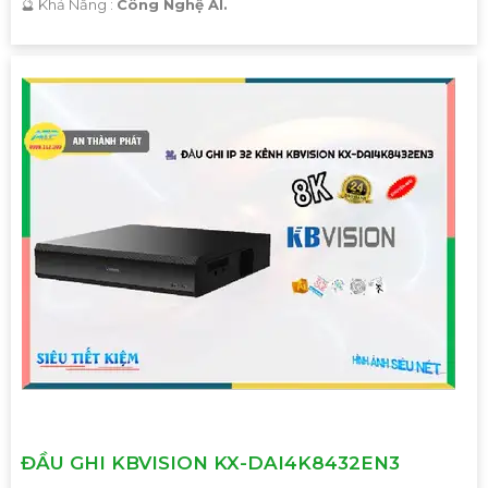
️🔮 Khả Năng :
Công Nghệ AI.
'
ĐẦU GHI KBVISION KX-DAI4K8432EN3