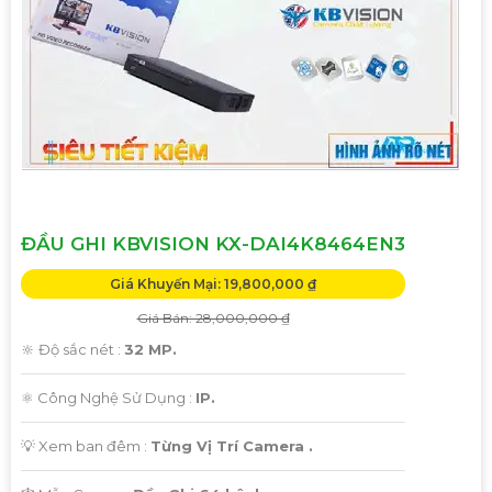
ĐẦU GHI KBVISION KX-DAI4K8464EN3
Giá Khuyến Mại: 19,800,000 ₫
Giá Bán: 28,000,000 ₫
🔆 Độ sắc nét :
32 MP.
⚛️ Công Nghệ Sử Dụng :
IP.
💡 Xem ban đêm :
Từng Vị Trí Camera .