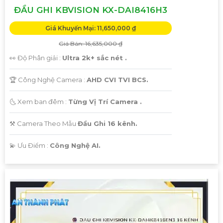
ĐẦU GHI KBVISION KX-DAI8416H3
Giá Khuyến Mại: 11,650,000 ₫
Giá Bán: 16,635,000 ₫
👀 Độ Phân giải :
Ultra 2k+ sắc nét .
🏆 Công Nghệ Camera :
AHD CVI TVI BCS.
🌜 Xem ban đêm :
Từng Vị Trí Camera .
⚒ Camera Theo Mẫu
Đầu Ghi 16 kênh.
️💫 Ưu Điểm :
Công Nghệ AI.