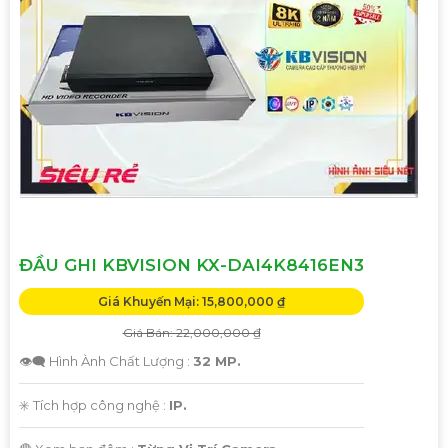
ĐẦU GHI KBVISION KX-DAI4K8416EN3
Giá Khuyến Mại: 15,800,000 ₫
Giá Bán: 22,000,000 ₫
👁️‍🗨 Hình Ành Chất Lượng :
32 MP.
✳️ Tích hợp công nghệ :
IP.