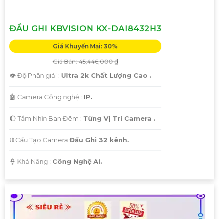
ĐẦU GHI KBVISION KX-DAI8432H3
Giá Khuyến Mại: 30%
Giá Bán: 45,446,000 ₫
👁 Độ Phân giải :
Ultra 2k Chất Lượng Cao .
🤖️ Camera Công nghệ :
IP.
🌔 Tầm Nhìn Ban Đêm :
Từng Vị Trí Camera .
⛓ Cấu Tạo Camera
Đầu Ghi 32 kênh.
️👮 Khả Năng :
Công Nghệ AI.