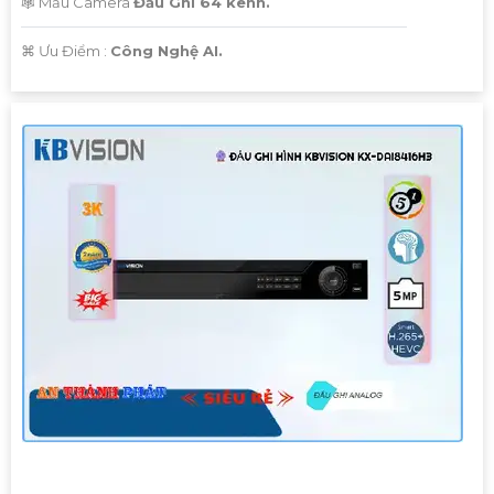
🕸️ Mẫu Camera
Đầu Ghi 64 kênh.
️⌘ Ưu Điểm :
Công Nghệ AI.