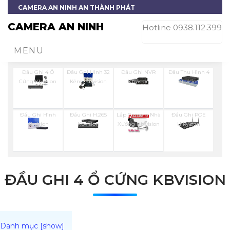
CAMERA AN NINH AN THÀNH PHÁT
CAMERA AN NINH
Hotline 0938.112.399
MENU
Đầu Ghi 4 Ổ
Đầu Ghi Hình 32
Đầu Ghi NVR
Đầu Thu Hình 4
Cứng Kbvision
Kênh Kbvision
Kbvision
Kbvision
Đầu Ghi Hình
Đầu Ghi H.265
Lắp Camera Nhà
Đầu Ghi POE
Kbvision
Kbvision
Xưởng Hikvision
Hikvision
ĐẦU GHI 4 Ổ CỨNG KBVISION