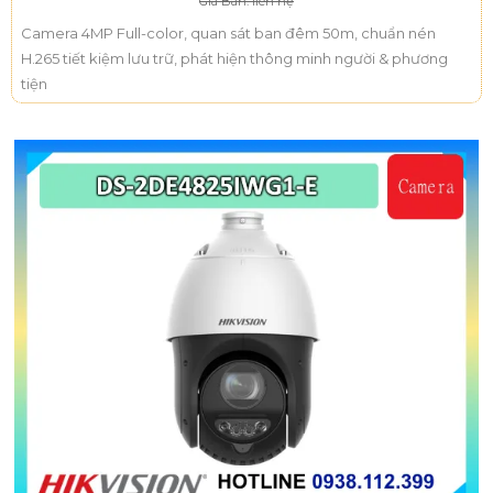
Giá Bán: liên hệ
Camera 4MP Full-color, quan sát ban đêm 50m, chuẩn nén
H.265 tiết kiệm lưu trữ, phát hiện thông minh người & phương
tiện