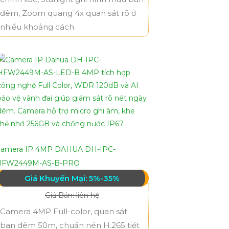
đêm, Zoom quang 4x quan sát rõ ở
nhiều khoảng cách
amera IP 4MP DAHUA DH-IPC-
HFW2449M-AS-B-PRO
Giá Khuyến Mại: 5%-35%
Giá Bán: liên hệ
Camera 4MP Full-color, quan sát
ban đêm 50m, chuẩn nén H.265 tiết