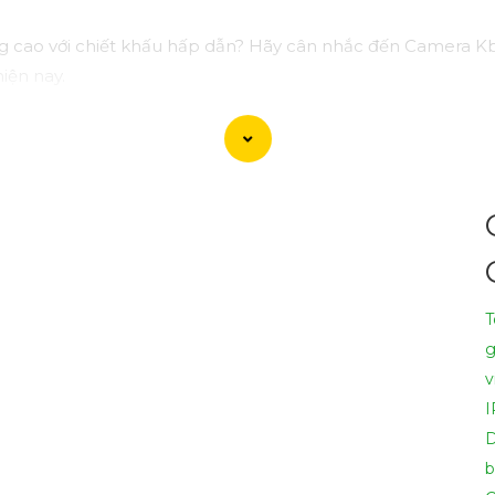
g cao với chiết khấu hấp dẫn? Hãy cân nhắc đến Camera Kb
iện nay.
 sắc nét, chất lượng mà còn có nhiều tính năng thông min
ao và bảo vệ ngôi nhà, cửa hàng hoặc văn phòng của bạn 
tiết và giúp bạn lựa chọn Camera Kbvision phù hợp nhất với 
 bạn cần thêm sự điều chỉnh hoặc hỗ trợ khác, đừng ngần ng
T
g
v
I
b