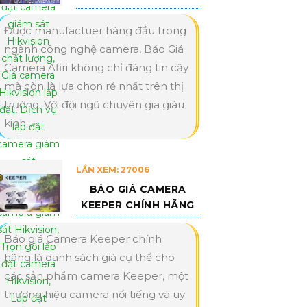
Được manufactuer hàng đầu trong
ngành công nghệ camera, Báo Giá
Camera Afiri không chỉ đáng tin cậy
mà còn là lựa chọn rẻ nhất trên thị
trường. Với đội ngũ chuyên gia giàu
kinh...
LẦN XEM: 27006
BÁO GIÁ CAMERA
KEEPER CHÍNH HÃNG
Báo giá Camera Keeper chính
hãng là danh sách giá cụ thể cho
các sản phẩm camera Keeper, một
thương hiệu camera nổi tiếng và uy