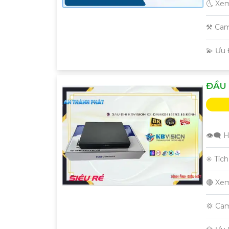
🌜 Xe
⚒ Cam
️💫 Ưu
ĐẦU 
👁️‍🗨
✳️ Tíc
🔴 Xe
💢 Ca