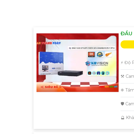
'
ĐẦU 
️⚡ Độ 
⚒ Cam
❈ Tầm
🛡 Cam
️🔮 Kh