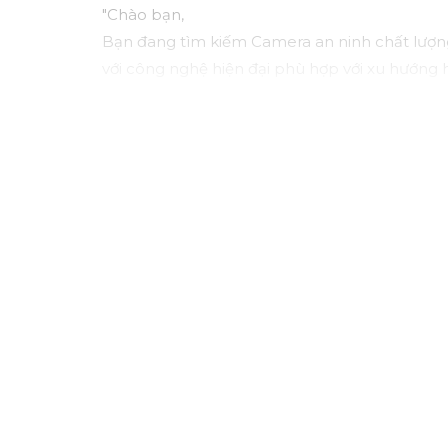
"Chào bạn,
Bạn đang tìm kiếm Camera an ninh chất lượn
với công nghệ hiện đại phù hợp với xu hướng h
Camera Kbvision không chỉ cung cấp hình ảnh
khả năng kết nối mạng linh hoạt.
Đặt mua ngay hôm nay để hưởng chiết khấu c
Hãy liên hệ với chúng tôi để được tư vấn chi 
Trân trọng,"
Hy vọng bạn sẽ hài lòng với bản mẫu này. Nếu