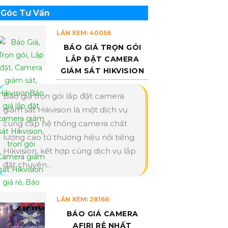
Góc Tư Vấn
LẦN XEM: 40056
BÁO GIÁ TRỌN GÓI
LẮP ĐẶT CAMERA
GIÁM SÁT HIKVISION
Báo giá trọn gói lắp đặt camera
giám sát Hikvision là một dịch vụ
cung cấp hệ thống camera chất
lượng cao từ thương hiệu nổi tiếng
Hikvision, kết hợp cùng dịch vụ lắp
đặt chuyên...
LẦN XEM: 28166
BÁO GIÁ CAMERA
AFIRI RẺ NHẤT