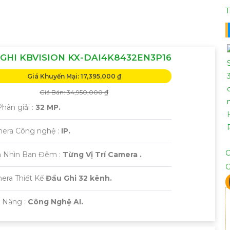
T
GHI KBVISION KX-DAI4K8432EN3P16
Giá Khuyến Mại: 17,395,000 ₫
Giá Bán: 34,950,000 ₫
Phân giải :
32 MP.
era Công nghệ :
IP.
 Nhìn Ban Đêm :
Từng Vị Trí Camera .
era Thiết Kế
Đầu Ghi 32 kênh.
ả Năng :
Công Nghệ AI.