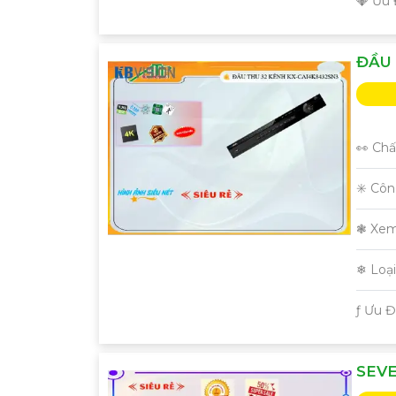
️💎 Ưu
ĐẦU 
👀 Chấ
✳️ Cô
❃ Xem
❄ Loạ
️ƒ Ưu 
SEVE