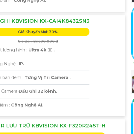
 Điểm :
Công Nghệ AI.
GHI KBVISION KX-CAI4K8432SN3
Giá Khuyến Mại: 30%
Giá Bán: 27,600,000 ₫
t lượng hình :
Ultra 4k 👍🏾 .
ng Nghệ :
IP.
 ban đêm :
Từng Vị Trí Camera .
i Camera
Đầu Ghi 32 kênh.
Điểm :
Công Nghệ AI.
R LƯU TRỮ KBVISION KX-F320R24ST-H