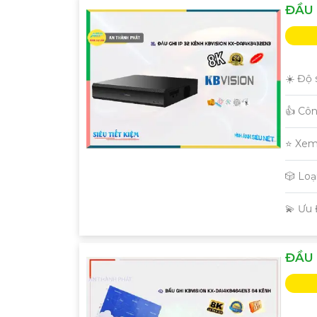
ĐẦU 
☀️ Độ 
👍 Cô
⭐ Xem
🎲 Lo
️💫 Ưu
ĐẦU 