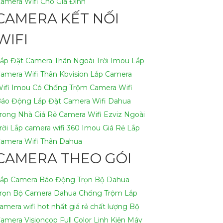
amera Wifi Cho Gia Đình
CAMERA KẾT NỐI
WIFI
ắp Đặt Camera Thân Ngoài Trời Imou
Lắp
amera Wifi Thân Kbvision
Lắp Camera
ifi Imou Có Chống Trộm
Camera Wifi
áo Động
Lắp Đặt Camera Wifi Dahua
rong Nhà Giá Rẻ
Camera Wifi Ezviz Ngoài
rời
Lắp camera wifi 360 Imou Giá Rẻ
Lắp
amera Wifi Thân Dahua
CAMERA THEO GÓI
ắp Camera Báo Động Trọn Bộ Dahua
rọn Bộ Camera Dahua Chống Trộm
Lắp
amera wifi hot nhất giá rẻ chất lượng
Bộ
amera Visioncop Full Color
Linh Kiện Máy