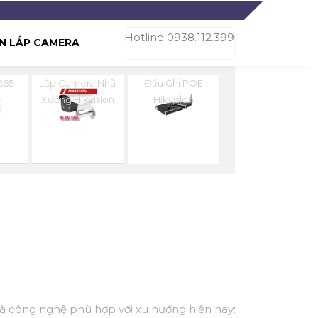
Hotline 0938.112.399
N LẮP CAMERA
265
Lắp Camera Nhà
Đầu Ghi POE
n
Xưởng Hikvision
Hikvision
 và công nghệ phù hợp với xu hướng hiện nay: