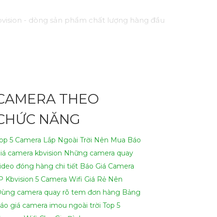
vision - dòng sản phẩm chất lượng hàng đầu
h như hồng ngoại, cảm biến chuyển động, và
một cách hiệu quả.
nhu cầu của bạn!
CAMERA THEO
ại để viết lại Cung cấp cho công trình.
CHỨC NĂNG
op 5 Camera Lắp Ngoài Trời Nên Mua
Báo
iá camera kbvision
Những camera quay
ideo đóng hàng chi tiết
Báo Giá Camera
P Kbvision
5 Camera Wifi Giá Rẻ Nên
Dùng
camera quay rõ tem đơn hàng
Bảng
áo giá camera imou ngoài trời
Top 5