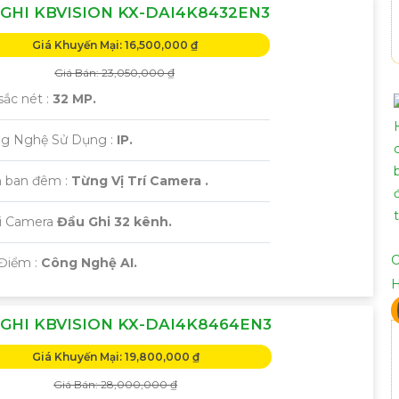
GHI KBVISION KX-DAI4K8432EN3
Giá Khuyến Mại: 16,500,000 ₫
Giá Bán: 23,050,000 ₫
sắc nét :
32 MP.
ng Nghệ Sử Dụng :
IP.
 ban đêm :
Từng Vị Trí Camera .
ại Camera
Đầu Ghi 32 kênh.
C
 Điểm :
Công Nghệ AI.
GHI KBVISION KX-DAI4K8464EN3
Giá Khuyến Mại: 19,800,000 ₫
Giá Bán: 28,000,000 ₫