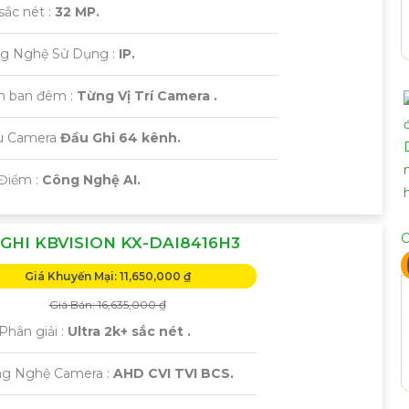
sắc nét :
32 MP.
ng Nghệ Sử Dụng :
IP.
m ban đêm :
Từng Vị Trí Camera .
ẫu Camera
Đầu Ghi 64 kênh.
 Điểm :
Công Nghệ AI.
C
GHI KBVISION KX-DAI8416H3
Giá Khuyến Mại: 11,650,000 ₫
Giá Bán: 16,635,000 ₫
Phân giải :
Ultra 2k+ sắc nét .
ng Nghệ Camera :
AHD CVI TVI BCS.