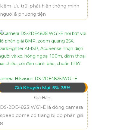
kiệm lưu trữ, phát hiện thông minh
người & phương tiện
amera Hikvision DS-2DE4825IWG1-E
Giá Khuyến Mại: 5%-35%
Giá Bán:
DS-2DE4825IWG1-E là dòng camera
speed dome có trang bị độ phân giải
8