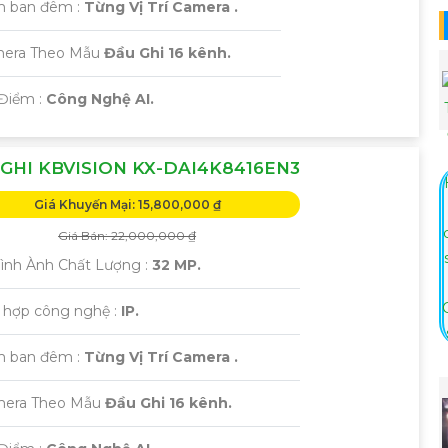
m ban đêm :
Từng Vị Trí Camera .
era Theo Mẫu
Đầu Ghi 16 kênh.
 Điểm :
Công Nghệ AI.
GHI KBVISION KX-DAI4K8416EN3
Giá Khuyến Mại: 15,800,000 ₫
Giá Bán: 22,000,000 ₫
 Hình Ành Chất Lượng :
32 MP.
h hợp công nghệ :
IP.
m ban đêm :
Từng Vị Trí Camera .
mera Theo Mẫu
Đầu Ghi 16 kênh.