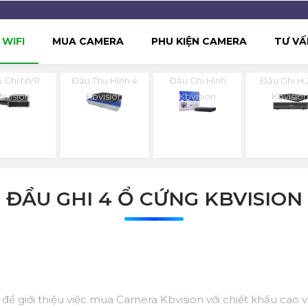
WIFI
MUA CAMERA
PHU KIỆN CAMERA
TƯ VẤ
 Ghi NVR
Đầu Thu Hình 4
Đầu Ghi Hình
Đầu Ghi H.
bvision
Kbvision
Kbvision
Kbvisio
ĐẦU GHI 4 Ổ CỨNG KBVISION
ệu để giới thiệu việc mua Camera Kbvision với chiết khấu cao