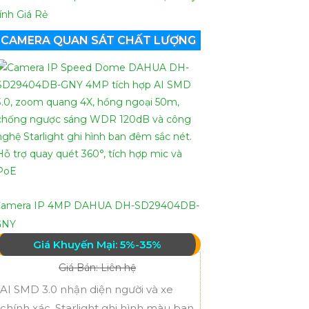
ính Giá Rẻ
CAMERA QUAN SÁT CHẤT LƯỢNG
Camera IP 4MP DAHUA DH-SD29404DB-
GNY
Giá Khuyến Mại: 5%-35%
Giá Bán: Liên hệ
AI SMD 3.0 nhận diện người và xe
chính xác, Starlight ghi hình màu ban