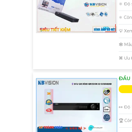
🔆 Độ 
⚛️ Cô
💡 Xe
🕸️ M
️⌘ Ưu
ĐẦU 
👀 Độ 
🏆 Cô