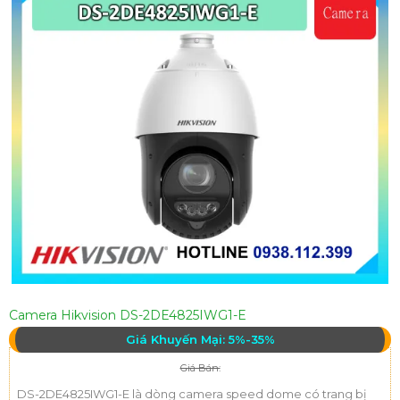
Camera Hikvision DS-2DE4825IWG1-E
Giá Khuyến Mại: 5%-35%
Giá Bán:
DS-2DE4825IWG1-E là dòng camera speed dome có trang bị