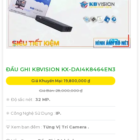
ĐẦU GHI KBVISION KX-DAI4K8464EN3
Giá Khuyến Mại: 19,800,000 ₫
Giá Bán: 28,000,000 ₫
🔆 Độ sắc nét :
32 MP.
⚛️ Công Nghệ Sử Dụng :
IP.
💡 Xem ban đêm :
Từng Vị Trí Camera .