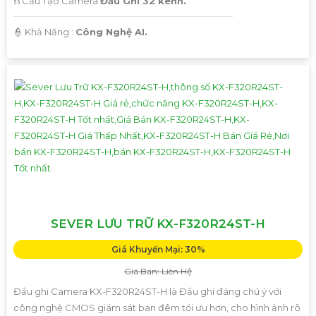
⛓ Cấu Tạo Camera
Đầu Ghi 32 kênh.
️👮 Khả Năng :
Công Nghệ AI.
SEVER LƯU TRỮ KX-F320R24ST-H
Giá Khuyến Mại: 30%
Giá Bán: Liên Hệ
Đầu ghi Camera KX-F320R24ST-H là Đầu ghi đáng chú ý với
công nghệ CMOS giám sát ban đêm tối ưu hơn, cho hình ảnh rõ