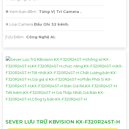
❃ Xem ban đêm :
Từng Vị Trí Camera .
❄ Loại Camera
Đầu Ghi 32 kênh.
️ƒ Ưu Điểm :
Công Nghệ AI.
SEVER LƯU TRỮ KBVISION KX-F320R24ST-H