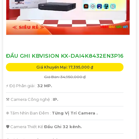
Hãy liên hệ với chúng tôi để được tư vấn chi tiết và giúp bạn
lựa chọn Camera Kbvision phù hợp nhất với nhu cầu của
bạn!
Trân trọng,"
Hy vọng bạn sẽ hài lòng với bản mẫu này. Nếu bạn cần
thêm sự điều chỉnh hoặc hỗ trợ khác, đừng ngần ngại để
viết lại Cung cấp cho công trình.
ĐẦU GHI KBVISION KX-DAI4K8432EN3P16
Giá Khuyến Mại: 17,395,000 ₫
Giá Bán: 34,950,000 ₫
️⚡ Độ Phân giải :
32 MP.
⚒ Camera Công nghệ :
IP.
❈ Tầm Nhìn Ban Đêm :
Từng Vị Trí Camera .
🛡 Camera Thiết Kế
Đầu Ghi 32 kênh.