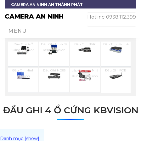
CAMERA AN NINH AN THÀNH PHÁT
CAMERA AN NINH
Hotline 0938.112.399
MENU
Đầu Ghi 4 Ổ
Đầu Ghi Hình 32
Đầu Ghi NVR
Đầu Thu Hình 4
Cứng Kbvision
Kênh Kbvision
Kbvision
Kbvision
Đầu Ghi Hình
Đầu Ghi H.265
Lắp Camera Nhà
Đầu Ghi POE
Kbvision
Kbvision
Xưởng Hikvision
Hikvision
ĐẦU GHI 4 Ổ CỨNG KBVISION