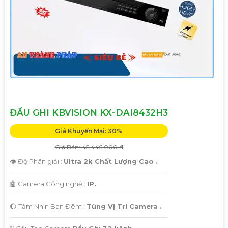
ĐẦU GHI KBVISION KX-DAI8432H3
Giá Khuyến Mại: 30%
Giá Bán: 45,446,000 ₫
👁 Độ Phân giải :
Ultra 2k Chất Lượng Cao .
🤖️ Camera Công nghệ :
IP.
🌔 Tầm Nhìn Ban Đêm :
Từng Vị Trí Camera .