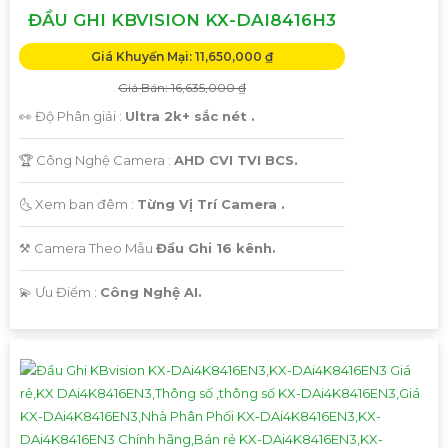
ĐẦU GHI KBVISION KX-DAI8416H3
Giá Khuyến Mại: 11,650,000 ₫
Giá Bán: 16,635,000 ₫
👀 Độ Phân giải :
Ultra 2k+ sắc nét .
🏆 Công Nghệ Camera :
AHD CVI TVI BCS.
🌜 Xem ban đêm :
Từng Vị Trí Camera .
⚒ Camera Theo Mẫu
Đầu Ghi 16 kênh.
️💫 Ưu Điểm :
Công Nghệ AI.