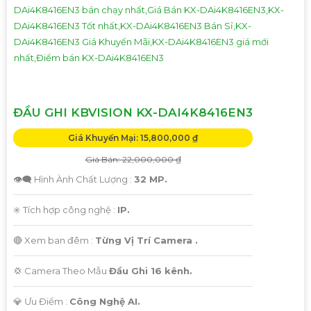
ĐẦU GHI KBVISION KX-DAI4K8416EN3
Giá Khuyến Mại: 15,800,000 ₫
Giá Bán: 22,000,000 ₫
👁️‍🗨 Hình Ành Chất Lượng :
32 MP.
✳️ Tích hợp công nghệ :
IP.
🔴 Xem ban đêm :
Từng Vị Trí Camera .
💢 Camera Theo Mẫu
Đầu Ghi 16 kênh.
️💎 Ưu Điểm :
Công Nghệ AI.