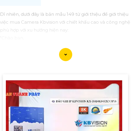
Dĩ nhiên, dưới đây là bản mẫu 149 từ giới thiệu để giới thiệu
việc mua Camera Kbvision với chiết khấu cao và công nghệ
phù hợp với xu hướng hiện nay:
"Chào bạn,
Bạn đang tìm kiếm Camera an ninh chất lượng cao với
chiết khấu hấp dẫn? Hãy cân nhắc đến Camera Kbvision -
dòng sản phẩm chất lượng hàng đầu với công nghệ hiện
đại phù hợp với xu hướng hiện nay.
Camera Kbvision không chỉ cung cấp hình ảnh sắc nét,
chất lượng mà còn có nhiều tính năng thông minh như
hồng ngoại, cảm biến chuyển động, và khả năng kết nối
mạng linh hoạt.
Đặt mua ngay hôm nay để hưởng chiết khấu cao và bảo vệ
ngôi nhà, cửa hàng hoặc văn phòng của bạn một cách
hiệu quả.