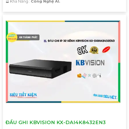
️🔮 Khả Năng :
Công Nghệ AI.
'
ĐẦU GHI KBVISION KX-DAI4K8432EN3