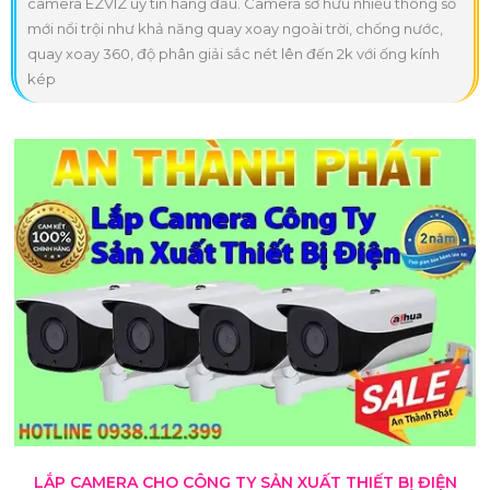
camera EZVIZ uy tín hàng đầu. Camera sở hữu nhiều thông số
mới nổi trội như khả năng quay xoay ngoài trời, chống nước,
quay xoay 360, độ phân giải sắc nét lên đến 2k với ống kính
kép
LẮP CAMERA CHO CÔNG TY SẢN XUẤT THIẾT BỊ ĐIỆN