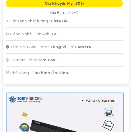
Giá Khuyến Mại: 30%
Giá Bán: Liên Hệ
🔆 Hình ảnh chất lượng :
Ultra 8k .
⚙ Công Nghệ Hình Ảnh :
IP.
🌚 Tầm Nhìn Ban Đêm :
Từng Vị Trí Camera .
🎲 Camera Dòng
Kim Loại.
️⌘ Khả Năng :
Thu hình Ổn Định.