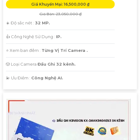
Giá Khuyến Mại: 16,500,000 ₫
Giá Bán: 23,050,000 ₫
☀️ Độ sắc nét :
32 MP.
👍 Công Nghệ Sử Dụng :
IP.
⭐ Xem ban đêm :
Từng Vị Trí Camera .
🎲 Loại Camera
Đầu Ghi 32 kênh.
️💫 Ưu Điểm :
Công Nghệ AI.