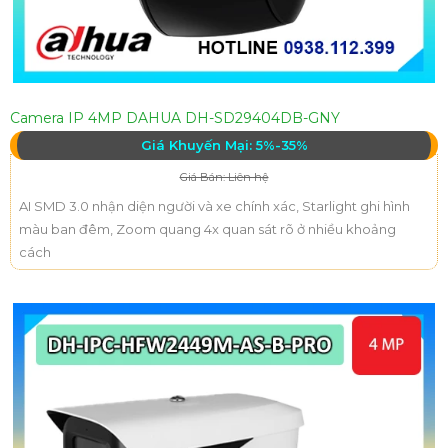
Camera IP 4MP DAHUA DH-SD29404DB-GNY
Giá Khuyến Mại: 5%-35%
Giá Bán: Liên hệ
AI SMD 3.0 nhận diện người và xe chính xác, Starlight ghi hình
màu ban đêm, Zoom quang 4x quan sát rõ ở nhiều khoảng
cách