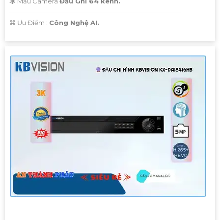
🕸️ Mẫu Camera
Đầu Ghi 64 kênh.
️⌘ Ưu Điểm :
Công Nghệ AI.