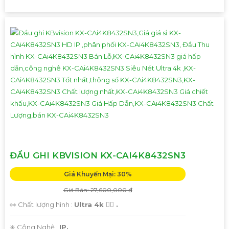
ĐẦU GHI KBVISION KX-CAI4K8432SN3
Giá Khuyến Mại: 30%
Giá Bán: 27,600,000 ₫
👀 Chất lượng hình :
Ultra 4k 👍🏾 .
✳️ Công Nghệ :
IP.