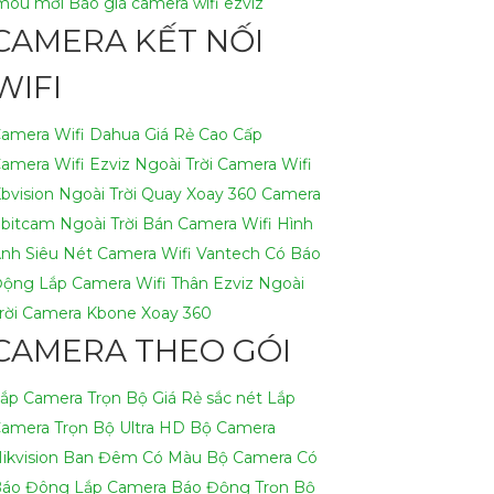
mou mới
Báo giá camera wifi ezviz
CAMERA KẾT NỐI
WIFI
amera Wifi Dahua Giá Rẻ Cao Cấp
amera Wifi Ezviz Ngoài Trời
Camera Wifi
bvision Ngoài Trời Quay Xoay 360
Camera
bitcam Ngoài Trời
Bán Camera Wifi Hình
nh Siêu Nét
Camera Wifi Vantech Có Báo
Động
Lắp Camera Wifi Thân Ezviz Ngoài
rời
Camera Kbone Xoay 360
CAMERA THEO GÓI
ắp Camera Trọn Bộ Giá Rẻ sắc nét
Lắp
amera Trọn Bộ Ultra HD
Bộ Camera
ikvision Ban Đêm Có Màu
Bộ Camera Có
áo Đông
Lắp Camera Báo Động Trọn Bộ