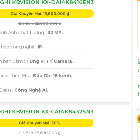
GHI KBVISION KX-DAI4K8416EN3
Giá Khuyến Mại: 15,800,000 ₫
Giá Bán: 22,000,000 ₫
 Hình Ành Chất Lượng :
32 MP.
h hợp công nghệ :
IP.
m ban đêm :
Từng Vị Trí Camera .
mera Theo Mẫu
Đầu Ghi 16 kênh.
 Điểm :
Công Nghệ AI.
C
GHI KBVISION KX-CAI4K8432SN3
Giá Khuyến Mại: 30%
Giá Bán: 27,600,000 ₫