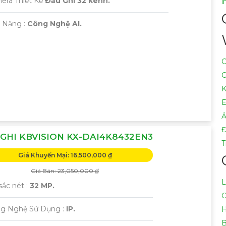
era Thiết Kế
Đầu Ghi 32 kênh.
i
ả Năng :
Công Nghệ AI.
C
C
K
E
Ả
GHI KBVISION KX-DAI4K8432EN3
T
Giá Khuyến Mại: 16,500,000 ₫
Giá Bán: 23,050,000 ₫
L
sắc nét :
32 MP.
C
ng Nghệ Sử Dụng :
IP.
H
B