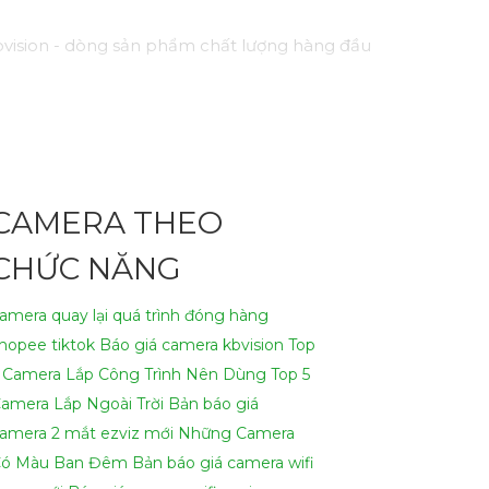
vision - dòng sản phẩm chất lượng hàng đầu
h như hồng ngoại, cảm biến chuyển động, và
một cách hiệu quả.
nhu cầu của bạn!
CAMERA THEO
ại để viết lại Cung cấp cho công trình.
CHỨC NĂNG
amera quay lại quá trình đóng hàng
hopee tiktok
Báo giá camera kbvision
Top
 Camera Lắp Công Trình Nên Dùng
Top 5
amera Lắp Ngoài Trời
Bản báo giá
amera 2 mắt ezviz mới
Những Camera
ó Màu Ban Đêm
Bản báo giá camera wifi