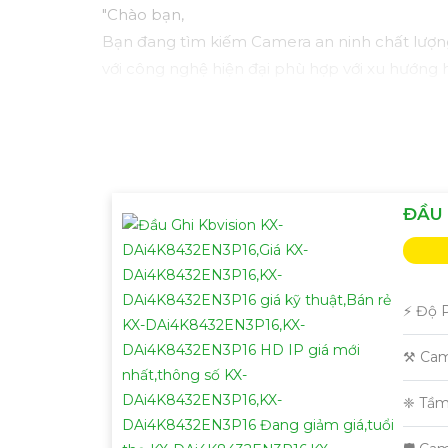
"Chào bạn,
Bạn đang tìm kiếm Camera an ninh chất lượn
với công nghệ hiện đại phù hợp với xu hướng h
Camera Kbvision không chỉ cung cấp hình ảnh
khả năng kết nối mạng linh hoạt.
Đặt mua ngay hôm nay để hưởng chiết khấu c
Hãy liên hệ với chúng tôi để được tư vấn chi 
Trân trọng,"
ĐẦU 
Hy vọng bạn sẽ hài lòng với bản mẫu này. Nếu
️⚡ Độ 
⚒ Cam
❈ Tầm