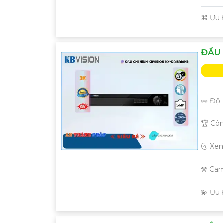
️⌘ Ưu
ĐẦU 
👀 Độ 
🏆 Cô
🌜 Xe
⚒ Cam
️💫 Ưu