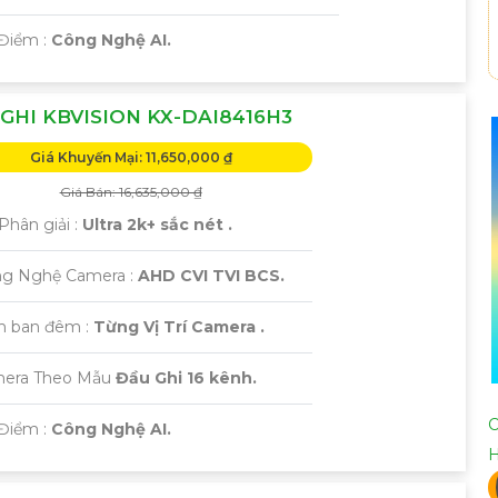
 Điểm :
Công Nghệ AI.
GHI KBVISION KX-DAI8416H3
Giá Khuyến Mại: 11,650,000 ₫
Giá Bán: 16,635,000 ₫
Phân giải :
Ultra 2k+ sắc nét .
ng Nghệ Camera :
AHD CVI TVI BCS.
m ban đêm :
Từng Vị Trí Camera .
era Theo Mẫu
Đầu Ghi 16 kênh.
C
 Điểm :
Công Nghệ AI.