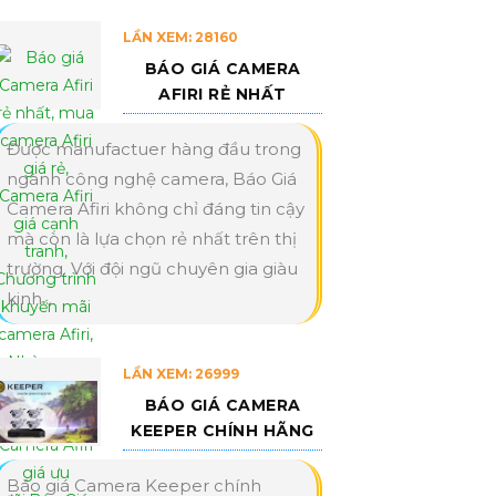
LẦN XEM: 28160
BÁO GIÁ CAMERA
AFIRI RẺ NHẤT
Được manufactuer hàng đầu trong
ngành công nghệ camera, Báo Giá
Camera Afiri không chỉ đáng tin cậy
mà còn là lựa chọn rẻ nhất trên thị
trường. Với đội ngũ chuyên gia giàu
kinh...
LẦN XEM: 26999
BÁO GIÁ CAMERA
KEEPER CHÍNH HÃNG
Báo giá Camera Keeper chính