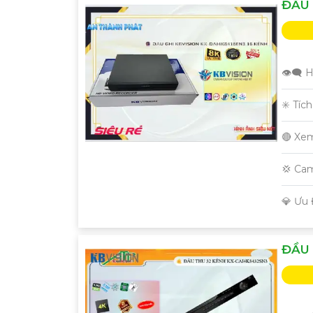
ĐẦU 
👁️‍🗨
✳️ Tíc
🔴 Xe
💢 Ca
️💎 Ưu
ĐẦU 