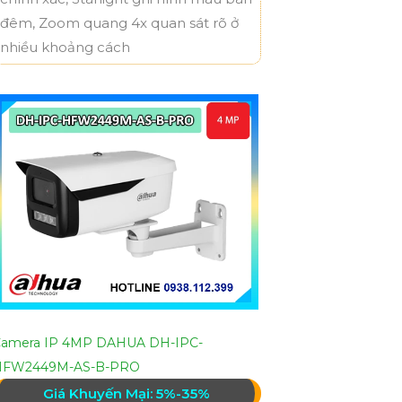
đêm, Zoom quang 4x quan sát rõ ở
nhiều khoảng cách
amera IP 4MP DAHUA DH-IPC-
HFW2449M-AS-B-PRO
Giá Khuyến Mại: 5%-35%