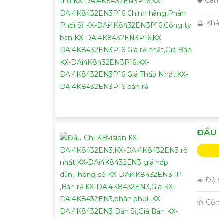
🛡 Cam
️🔮 Kh
ĐẦU 
☀️ Độ 
👍 Cô