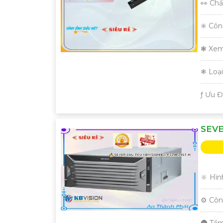
👀 Chấ
✳️ Cô
❃ Xem
❄ Loạ
️ƒ Ưu 
SEVE
🔆 Hìn
⚙ Côn
🌚 Tầ