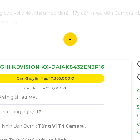
g cao với chiết khấu hấp dẫn? Hãy cân nhắc đến Camera Kb
iện nay.
 sắc nét, chất lượng mà còn có nhiều tính năng thông min
ao và bảo vệ ngôi nhà, cửa hàng hoặc văn phòng của bạn 
tiết và giúp bạn lựa chọn Camera Kbvision phù hợp nhất với 
GHI KBVISION KX-DAI4K8432EN3P16
 bạn cần thêm sự điều chỉnh hoặc hỗ trợ khác, đừng ngần ng
Giá Khuyến Mại: 17,395,000 ₫
Giá Bán: 34,950,000 ₫
c
Phân giải :
32 MP.
s
5
era Công nghệ :
IP.
C
c
 Nhìn Ban Đêm :
Từng Vị Trí Camera .
C