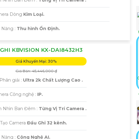
mera Dòng
Kim Loại.
ả Năng :
Thu hình Ổn Định.
GHI KBVISION KX-DAI8432H3
Giá Khuyến Mại: 30%
Giá Bán: 45,446,000 ₫
Phân giải :
Ultra 2k Chất Lượng Cao .
mera Công nghệ :
IP.
m Nhìn Ban Đêm :
Từng Vị Trí Camera .
 Tạo Camera
Đầu Ghi 32 kênh.
ả Năng :
Công Nghệ AI.