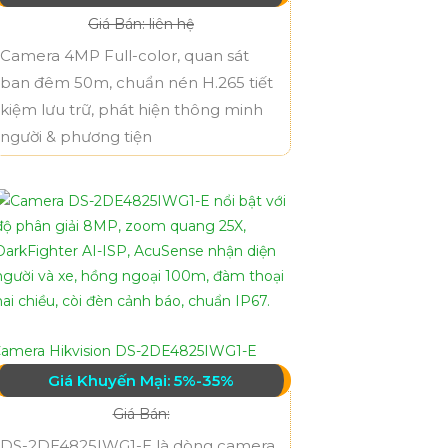
Giá Bán: liên hệ
Camera 4MP Full-color, quan sát
ban đêm 50m, chuẩn nén H.265 tiết
kiệm lưu trữ, phát hiện thông minh
người & phương tiện
amera Hikvision DS-2DE4825IWG1-E
Giá Khuyến Mại: 5%-35%
Giá Bán:
DS-2DE4825IWG1-E là dòng camera