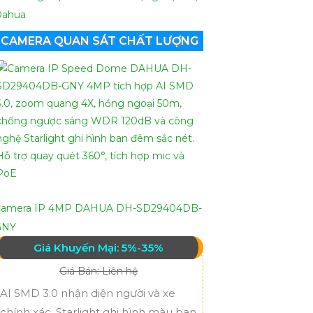
Dahua
CAMERA QUAN SÁT CHẤT LƯỢNG
Camera IP 4MP DAHUA DH-SD29404DB-
GNY
Giá Khuyến Mại: 5%-35%
Giá Bán: Liên hệ
AI SMD 3.0 nhận diện người và xe
chính xác, Starlight ghi hình màu ban