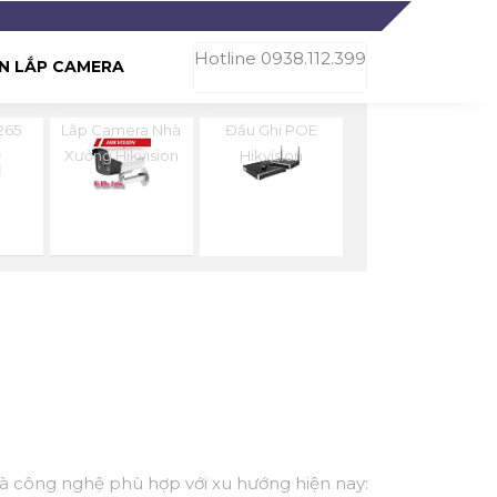
Hotline 0938.112.399
N LẮP CAMERA
265
Lắp Camera Nhà
Đầu Ghi POE
n
Xưởng Hikvision
Hikvision
 và công nghệ phù hợp với xu hướng hiện nay: