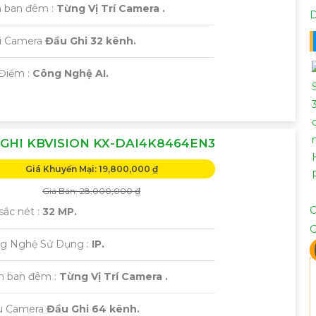
 ban đêm :
Từng Vị Trí Camera .
ại Camera
Đầu Ghi 32 kênh.
 Điểm :
Công Nghệ AI.
GHI KBVISION KX-DAI4K8464EN3
Giá Khuyến Mại: 19,800,000 ₫
Giá Bán: 28,000,000 ₫
sắc nét :
32 MP.
ng Nghệ Sử Dụng :
IP.
m ban đêm :
Từng Vị Trí Camera .
ẫu Camera
Đầu Ghi 64 kênh.