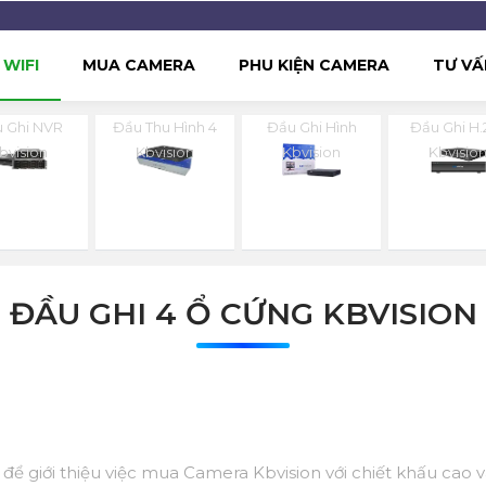
WIFI
MUA CAMERA
PHU KIỆN CAMERA
TƯ VẤ
 Ghi NVR
Đầu Thu Hình 4
Đầu Ghi Hình
Đầu Ghi H.
bvision
Kbvision
Kbvision
Kbvisio
ĐẦU GHI 4 Ổ CỨNG KBVISION
ệu để giới thiệu việc mua Camera Kbvision với chiết khấu cao