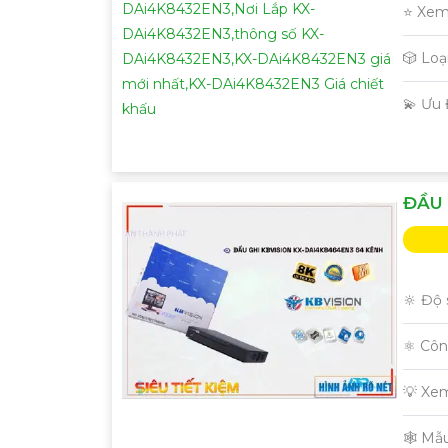
⭐ Xem
🎲 Lo
'
️💫 Ưu
ĐẦU 
🔆 Độ 
⚛️ Cô
💡 Xe
🕸️ M