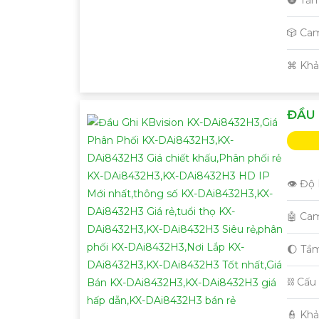
🎲 Ca
️⌘ Kh
ĐẦU 
👁 Độ 
🤖️ Ca
🌔 Tầ
⛓ Cấu
️👮 Kh