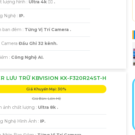
t lượng hình :
Ultra 4k 👍🏾 .
ng Nghệ :
IP.
 ban đêm :
Từng Vị Trí Camera .
i Camera
Đầu Ghi 32 kênh.
Điểm :
Công Nghệ AI.
R LƯU TRỮ KBVISION KX-F320R24ST-H
Giá Khuyến Mại: 30%
Giá Bán: Liên Hệ
h ảnh chất lượng :
Ultra 8k .
g Nghệ Hình Ảnh :
IP.
m Nhìn Ban Đêm :
Từng Vị Trí Camera .