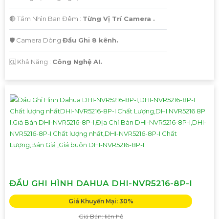
🔴 Tầm Nhìn Ban Đêm :
Từng Vị Trí Camera .
🛡 Camera Dòng
Đầu Ghi 8 kênh.
️🆑 Khả Năng :
Công Nghệ AI.
ĐẦU GHI HÌNH DAHUA DHI-NVR5216-8P-I
Giá Khuyến Mại: 30%
Giá Bán: liên hệ