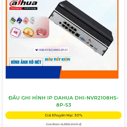
ĐẦU GHI HÌNH IP DAHUA DHI-NVR2108HS-
8P-S3
Giá Khuyến Mại: 30%
Giá Bán: 6,385,000 ₫