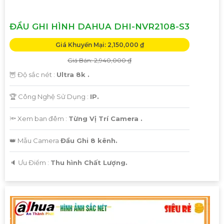
ĐẦU GHI HÌNH DAHUA DHI-NVR2108-S3
Giá Khuyến Mại: 2,150,000 ₫
Giá Bán: 2,940,000 ₫
🦉 Độ sắc nét :
Ultra 8k .
🏆 Công Nghệ Sử Dụng :
IP.
🔦 Xem ban đêm :
Từng Vị Trí Camera .
👑 Mẫu Camera
Đầu Ghi 8 kênh.
️🔈 Ưu Điểm :
Thu hình Chất Lượng.