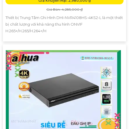
Giá Khuyến Mại: 2,980,000 ₫
Giá Bán: 4,285,000 ₫
Thiết bị Trung Tâm Ghi Hình DHI-NVR4108HS-4KS2-L là một thiết
bị chất lượng với khả năng thu hình ONVIF
H.265+/H.265/H.264+/H