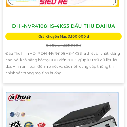
DHI-NVR4108HS-4KS3 ĐẦU THU DAHUA
Giá Khuyến Mại: 3,100,000 ₫
Giá Bán: 4,285,000 ₫
Đầu Thu hình HD IP DHI-NVR4108HS-4KS3 là thiết bị chất lượng
cao, với khả năng hỗ trợ HDD đến 20TB, giúp lưu trữ dữ liệu lâu
dài. Hình ảnh ban đêm rõ nét và sắc nét, cung cấp thông tin
chính xác trong mọi tình huống