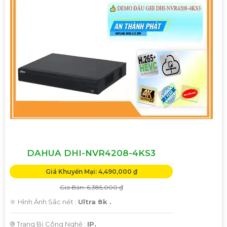
DAHUA DHI-NVR4208-4KS3
Giá Khuyến Mại: 4,490,000 ₫
Giá Bán: 6,385,000 ₫
🔆 Hình Ảnh Sắc nét :
Ultra 8k .
®️ Trang Bị Công Nghệ :
IP.