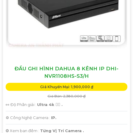
ĐẦU GHI HÌNH DAHUA 8 KÊNH IP DHI-
NVR1108HS-S3/H
Giá Khuyến Mại: 1,900,000 ₫
Giá Bán: 2,380,000 ₫
👀 Độ Phân giải :
Ultra 4k 👍🏾 .
⚙ Công Nghệ Camera :
IP.
❂ Xem ban đêm :
Từng Vị Trí Camera .