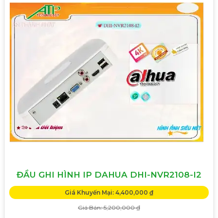
ĐẦU GHI HÌNH IP DAHUA DHI-NVR2108-I2
Giá Khuyến Mại: 4,400,000 ₫
Giá Bán: 5,200,000 ₫