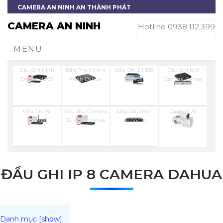
CAMERA AN NINH AN THÀNH PHÁT
CAMERA AN NINH
Hotline 0938.112.399
MENU
Đầu Ghi Hình
Đầu Thu Hình 4
Đầu Ghi 2 HDD
Đầu Ghi Ip 8
Dahua H.265
Kênh Dahua
Dahua
Camera Dahua
Đầu Ghi AI
Đầu Thu Camera
Đầu Ghi Hình
Camera Ai
Dahua
32 Kênh Dahua
Visioncop
Hikvision
ĐẦU GHI IP 8 CAMERA DAHUA