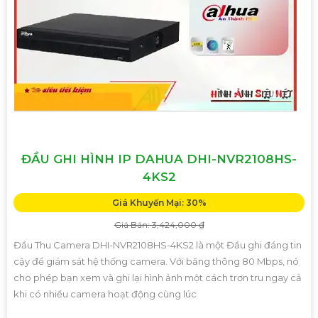
ĐẦU GHI HÌNH IP DAHUA DHI-NVR2108HS-
4KS2
Giá Khuyến Mại: 30%
Giá Bán: 3,424,000 ₫
Đầu Thu Camera DHI-NVR2108HS-4KS2 là một Đầu ghi đáng tin
cậy để giám sát hệ thống camera. Với băng thông 80 Mbps, nó
cho phép bạn xem và ghi lại hình ảnh một cách trơn tru ngay cả
khi có nhiều camera hoạt động cùng lúc