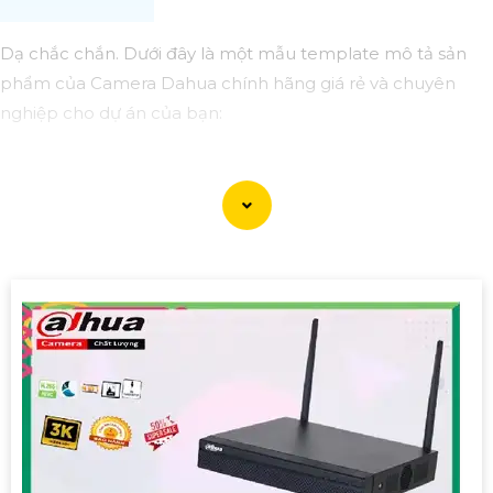
Dạ chắc chắn. Dưới đây là một mẫu template mô tả sản
phẩm của Camera Dahua chính hãng giá rẻ và chuyên
nghiệp cho dự án của bạn:
### Mô tả sản phẩm:
Tên sản phẩm: Camera Dahua chính hãng Mã sản phẩm:
DH-138
#### Đặc điểm nổi bật:🌠
1:
Chất lượng chuyên nghiệp:
Camera Dahua chính hãng được đánh giá cao về chất
lượng hình ảnh và độ tin cậy. Với độ phân giải sắc nét, hỗ trợ
nhiều chức năng thông minh, đây là lựa chọn hoàn hảo
cho dự án của bạn.
🎛
2:
Giá cả phải chăng: Dù là sản phẩm chất lượng chuyên
nghiệp nhưng Camera Dahua chính hãng vẫn có mức giá
vô cùng hấp dẫn, phù hợp với ngân sách của dự án.