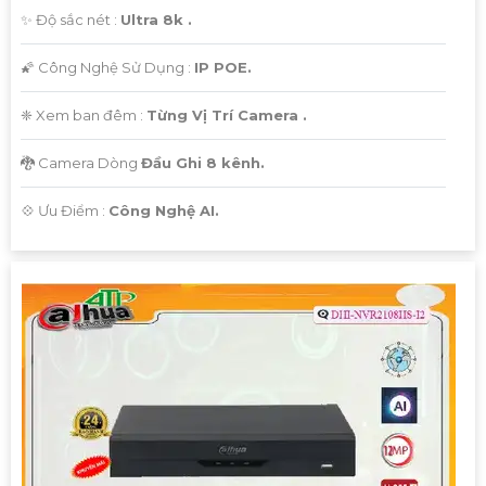
✨ Độ sắc nét :
Ultra 8k .
🌠 Công Nghệ Sử Dụng :
IP POE.
❈ Xem ban đêm :
Từng Vị Trí Camera .
🐉️ Camera Dòng
Đầu Ghi 8 kênh.
️💠 Ưu Điểm :
Công Nghệ AI.