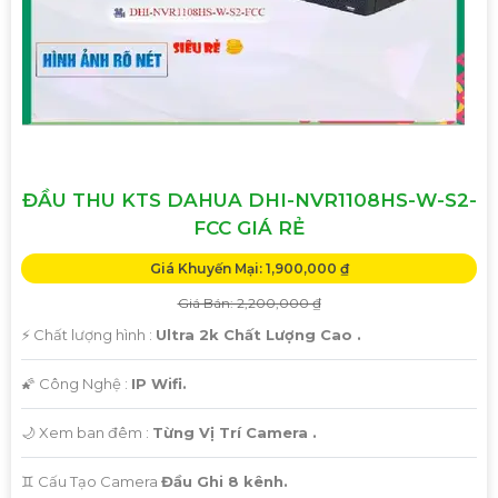
🛑
3:
Thiết kế hiện đại và đa dạng: Camera Dahua cung cấp
các mẫu thiết kế đa dạng, từ dạng bán cầu cho đến dạng
hồng ngoại, giúp bạn lựa chọn phù hợp với các phân khúc
và yêu cầu cụ thể.
#### Liên hệ để biết thêm thông tin chi tiết và đặt hàng:Để
được tư vấn và báo giá tốt nhất cho dự án của bạn, vui lòng
liên hệ theo thông tin sau:- Địa chỉ: [Địa chỉ cửa hàng hoặc
ĐẦU THU KTS DAHUA DHI-NVR1108HS-W-S2-
website]- Số điện thoại: [Số điện thoại liên hệ]- Email: [Địa
FCC GIÁ RẺ
chỉ email]
Giá Khuyến Mại: 1,900,000 ₫
Giá Bán: 2,200,000 ₫
Hy vọng mô tả trên sẽ giúp bạn có thêm thông tin về
Camera Dahua chính hãng và quyết định cho dự án của
️⚡ Chất lượng hình :
Ultra 2k Chất Lượng Cao .
mình. Nếu cần thêm hỗ trợ, bạn có thể cho biết thêm chi
🌠 Công Nghệ :
IP Wifi.
tiết để được tư vấn cụ thể hơn.
🌙 Xem ban đêm :
Từng Vị Trí Camera .
♊ Cấu Tạo Camera
Đầu Ghi 8 kênh.