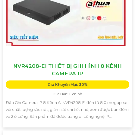
NVR4208-EI THIẾT BỊ GHI HÌNH 8 KÊNH
CAMERA IP
Giá Khuyến Mại: 30%
Giá Bán: Liên hệ
Đầu Ghi Camera IP 8 Kênh Ai NVR4208-EI đến từ 8.0 megapixel
với chất lượng sắc nét, giám sát chi tiết nhỏ, xem được ban đêm
và 2 ổ cứng. Sản phẩm đã được trang bị công nghệ IP...