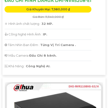
ĐẦU GHI HÌNH DAHUA DHI-NVR5208-EI
Giá Khuyến Mại: 7,980,000 ₫
Giá Bán: 11,340,000 ₫
🔆 Hình ảnh chất lượng :
32 MP.
👍 Công Nghệ Hình Ảnh :
IP.
✪ Tầm Nhìn Ban Đêm :
Từng Vị Trí Camera .
🎼️ Mẫu Camera
Đầu Ghi 8 kênh.
️🆑 Khả Năng :
Công Nghệ AI.