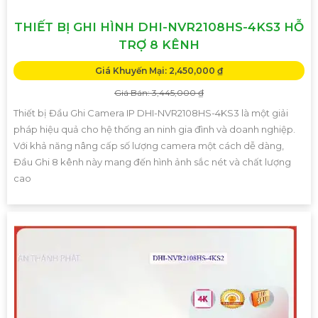
THIẾT BỊ GHI HÌNH DHI-NVR2108HS-4KS3 HỖ
TRỢ 8 KÊNH
Giá Khuyến Mại: 2,450,000 ₫
Giá Bán: 3,445,000 ₫
Thiết bị Đầu Ghi Camera IP DHI-NVR2108HS-4KS3 là một giải
pháp hiệu quả cho hệ thống an ninh gia đình và doanh nghiệp.
Với khả năng nâng cấp số lượng camera một cách dễ dàng,
Đầu Ghi 8 kênh này mang đến hình ảnh sắc nét và chất lượng
cao