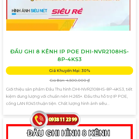
ĐẦU GHI 8 KÊNH IP POE DHI-NVR2108HS-
8P-4KS3
Giá Khuyến Mại: 30%
Giá Bán: 4,500,000 ₫
Giới thiệu sản phẩm Đầu Thu hình DHI-NVR2108HS-8P-4KS3, tiết
kiệm dung lượng với chuẩn nén H.265+. Đầu thu hỗ trợ IP POE,
cổng LAN RJ45 thuận tiện. Chất lượng hình ảnh siêu...