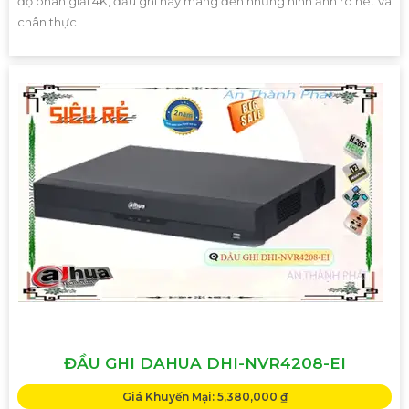
độ phân giải 4K, đầu ghi này mang đến những hình ảnh rõ nét và
chân thực
ĐẦU GHI DAHUA DHI-NVR4208-EI
Giá Khuyến Mại: 5,380,000 ₫