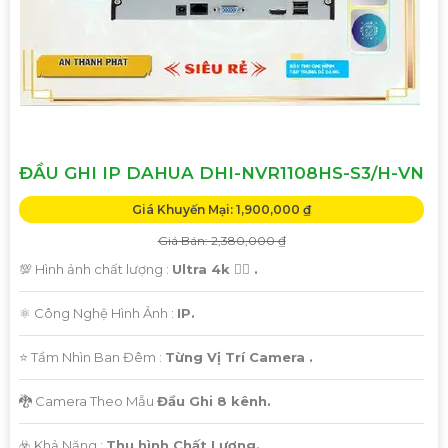
ĐẦU GHI IP DAHUA DHI-NVR1108HS-S3/H-VN
Giá Khuyến Mại: 1,900,000 ₫
Giá Bán: 2,380,000 ₫
💯 Hình ảnh chất lượng :
Ultra 4k 👍🏾 .
⚛️ Công Nghệ Hình Ảnh :
IP.
⭐ Tầm Nhìn Ban Đêm :
Từng Vị Trí Camera .
🐉️ Camera Theo Mẫu
Đầu Ghi 8 kênh.
️☣️ Khả Năng :
Thu hình Chất Lượng.