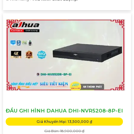
ĐẦU GHI HÌNH DAHUA DHI-NVR5208-8P-EI
Giá Khuyến Mại: 13,500,000 ₫
Giá Bán: 18,900,000 ₫