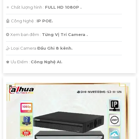
🔅 Chất lượng hình :
FULL HD 1080P .
🤖️ Công Nghệ :
IP POE.
❂ Xem ban đêm :
Từng Vị Trí Camera .
🤹 Loại Camera
Đầu Ghi 8 kênh.
️♚ Ưu Điểm :
Công Nghệ AI.