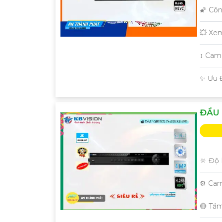
🌠 Cô
💥 Xe
↕️ Ca
️✨ Ưu 
ĐẦU 
🔆 Độ 
⚙ Cam
🔴 Tầ