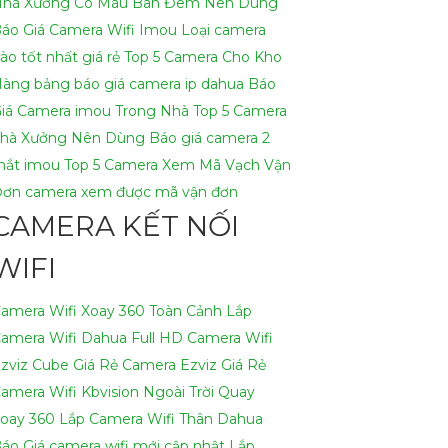
hà Xưởng Có Màu Ban Đêm Nên Dùng
áo Giá Camera Wifi Imou
Loại camera
ào tốt nhất giá rẻ
Top 5 Camera Cho Kho
Hàng
bảng báo giá camera ip dahua
Báo
iá Camera imou Trong Nhà
Top 5 Camera
hà Xưởng Nên Dùng
Báo giá camera 2
ắt imou
Top 5 Camera Xem Mã Vạch Vận
Đơn
camera xem được mã vận đơn
CAMERA KẾT NỐI
WIFI
amera Wifi Xoay 360 Toàn Cảnh
Lắp
amera Wifi Dahua Full HD
Camera Wifi
zviz Cube Giá Rẻ
Camera Ezviz Giá Rẻ
amera Wifi Kbvision Ngoài Trời Quay
oay 360
Lắp Camera Wifi Thân Dahua
áo Giá camera wifi mới cập nhật
Lắp