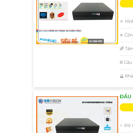
🔆 Hìn
✳️ Cô
🌈 Tầ
⛓ Cấu
️🔮 Kh
ĐẦU 
✨ Độ s