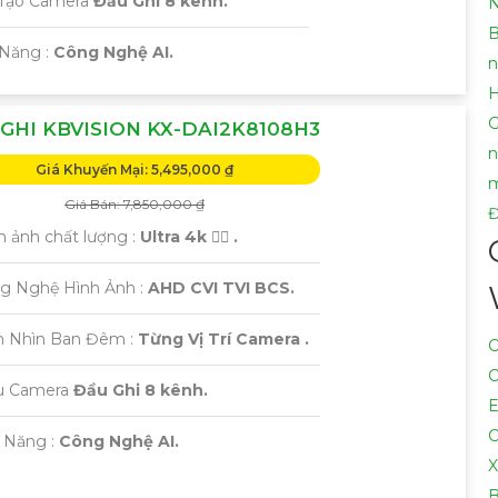
u Tạo Camera
Đầu Ghi 8 kênh.
N
B
ả Năng :
Công Nghệ AI.
n
G
GHI KBVISION KX-DAI2K8108H3
n
Giá Khuyến Mại: 5,495,000 ₫
m
Giá Bán: 7,850,000 ₫
h ảnh chất lượng :
Ultra 4k 👍🏾 .
ng Nghệ Hình Ảnh :
AHD CVI TVI BCS.
m Nhìn Ban Đêm :
Từng Vị Trí Camera .
C
C
u Camera
Đầu Ghi 8 kênh.
E
C
ả Năng :
Công Nghệ AI.
X
B