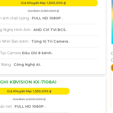
Giá Khuyến Mại: 1,500,000 ₫
Giá Bán: 2,150,000 ₫
h ảnh chất lượng :
FULL HD 1080P .
ng Nghệ Hình Ảnh :
AHD CVI TVI BCS.
m Nhìn Ban Đêm :
Từng Vị Trí Camera .
 Tạo Camera
Đầu Ghi 8 kênh.
ả Năng :
Công Nghệ AI.
GHI KBVISION KX-7108AI
Giá Khuyến Mại: 1,550,000 ₫
Giá Bán: 2,200,000 ₫
ắc nét :
FULL HD 1080P .