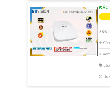
ĐẦU 
️⚡ Độ 
⚜️ Cô
❈ Xem
🐉️ Cấ
️⌘ Ưu