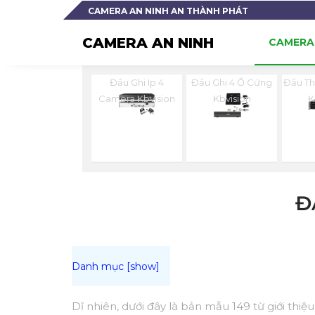
CAMERA AN NINH AN THÀNH PHÁT
CAMERA AN NINH
CAMERA 
Đầu Ghi Ip 4
Đầu Ghi 4 Ổ Cứng
Đầu Th
Camera Kbvision
Kbvision
K
Đ
Dĩ nhiên, dưới đây là bản mẫu 149 từ giới thi