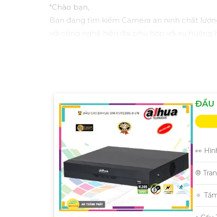
"Chào bạn,
Bạn đang tìm kiếm Camera an ninh chất lượn
với công nghệ hiện đại phù hợp với xu hướng h
Camera Kbvision không chỉ cung cấp hình ảnh
khả năng kết nối mạng linh hoạt.
Đặt mua ngay hôm nay để hưởng chiết khấu c
Hãy liên hệ với chúng tôi để được tư vấn chi 
Trân trọng,"
ĐẦU 
Hy vọng bạn sẽ hài lòng với bản mẫu này. Nếu
👀 Hìn
®️ Tra
🔅 Tầ