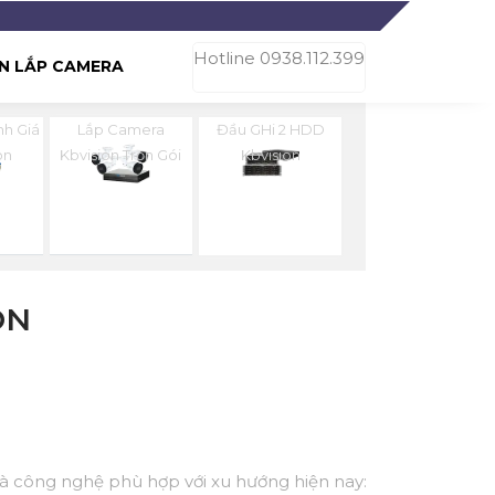
Hotline 0938.112.399
N LẮP CAMERA
nh Giá
Lắp Camera
Đầu GHi 2 HDD
on
Kbvision Trọn Gói
Kbvision
ON
 và công nghệ phù hợp với xu hướng hiện nay: