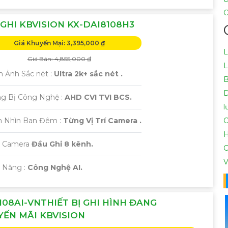
C
GHI KBVISION KX-DAI8108H3
Giá Khuyến Mại: 3,395,000 ₫
L
Giá Bán: 4,855,000 ₫
L
h Ảnh Sắc nét :
Ultra 2k+ sắc nét .
B
ng Bị Công Nghệ :
AHD CVI TVI BCS.
l
m Nhìn Ban Đêm :
Từng Vị Trí Camera .
C
H
i Camera
Đầu Ghi 8 kênh.
C
V
ả Năng :
Công Nghệ AI.
108AI-VNTHIẾT BỊ GHI HÌNH ĐANG
ẾN MÃI KBVISION