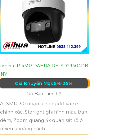
Camera IP 4MP DAHUA DH-SD29404DB-
GNY
Giá Khuyến Mại: 5%-35%
Giá Bán: Liên hệ
AI SMD 3.0 nhận diện người và xe
chính xác, Starlight ghi hình màu ban
đêm, Zoom quang 4x quan sát rõ ở
nhiều khoảng cách