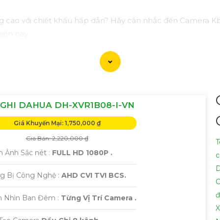
g cao với chiết khấu hấp dẫn? Hãy cân nhắc đến Camera Kb
iện nay.
 sắc nét, chất lượng mà còn có nhiều tính năng thông min
ao và bảo vệ ngôi nhà, cửa hàng hoặc văn phòng của bạn 
tiết và giúp bạn lựa chọn Camera Kbvision phù hợp nhất với 
GHI DAHUA DH-XVR1B08-I-VN
 bạn cần thêm sự điều chỉnh hoặc hỗ trợ khác, đừng ngần ng
Giá Khuyến Mại: 1,750,000 ₫
Giá Bán: 2,220,000 ₫
T
h Ảnh Sắc nét :
FULL HD 1080P .
c
D
ng Bị Công Nghệ :
AHD CVI TVI BCS.
C
đ
m Nhìn Ban Đêm :
Từng Vị Trí Camera .
X