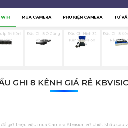
WIFI
MUA CAMERA
PHU KIỆN CAMERA
TƯ VẤ
u Ip 64 Kênh
Đầu Ghi 8 Ổ Cứng
Đầu Ghi Hình 32
Đầu Ghi 8 Kê
bvision
Kbvision
Kênh Kbvision
Rẻ Kbvisi
ẦU GHI 8 KÊNH GIÁ RẺ KBVISI
ệu để giới thiệu việc mua Camera Kbvision với chiết khấu cao