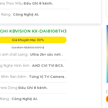
mera Theo Mẫu
Đầu Ghi 8 kênh.
ả Năng :
Công Nghệ AI.
GHI KBVISION KX-DAI8108TH3
Giá Khuyến Mại: 30%
Giá Bán: 55,800,000 ₫
h ảnh chất lượng :
Ultra 2k+ sắc nét .
g Nghệ Hình Ảnh :
AHD CVI TVI BCS.
 Nhìn Ban Đêm :
Từng Vị Trí Camera .
amera Dòng
Đầu Ghi 8 kênh.
C
ả Năng :
Công Nghệ AI.