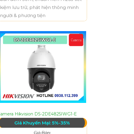
kiệm lưu trữ, phát hiện thông minh
người & phương tiện
amera Hikvision DS-2DE4825IWG1-E
Giá Khuyến Mại: 5%-35%
Giá Bán: