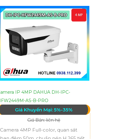
amera IP 4MP DAHUA DH-IPC-
HFW2449M-AS-B-PRO
Giá Khuyến Mại: 5%-35%
Giá Bán: liên hệ
Camera 4MP Full-color, quan sát
ban đêm 50m, chuẩn nén H.265 tiết