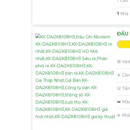
↕️ Cấ
️🎙 Kh
ĐẦU 
💯 Hìn
⚜️ Cô
'
💡 Tầ
👑 Mẫ
️☣️ Kh