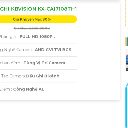
GHI KBVISION KX-CAI7108TH1
Giá Khuyến Mại: 30%
Giá Bán: 3,780,000 ₫
Phân giải :
FULL HD 1080P .
ng Nghệ Camera :
AHD CVI TVI BCS.
 ban đêm :
Từng Vị Trí Camera .
u Tạo Camera
Đầu Ghi 8 kênh.
 Điểm :
Công Nghệ AI.