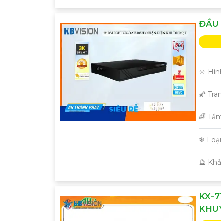
ĐẦU 
🔆 Hìn
🌠 Tra
🌈 Tầ
❄ Loạ
️🔮 Kh
KX-7
KHUY