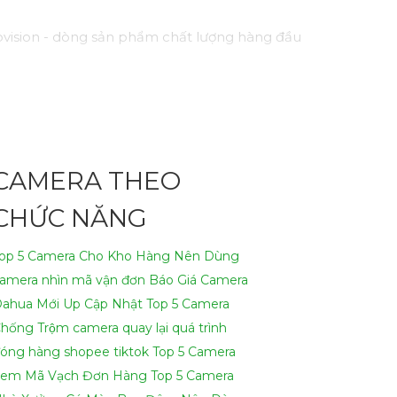
vision - dòng sản phẩm chất lượng hàng đầu
h như hồng ngoại, cảm biến chuyển động, và
một cách hiệu quả.
nhu cầu của bạn!
CAMERA THEO
ại để viết lại Cung cấp cho công trình.
CHỨC NĂNG
op 5 Camera Cho Kho Hàng Nên Dùng
amera nhìn mã vận đơn
Báo Giá Camera
ahua Mới Up Cập Nhật
Top 5 Camera
hống Trộm
camera quay lại quá trình
óng hàng shopee tiktok
Top 5 Camera
em Mã Vạch Đơn Hàng
Top 5 Camera