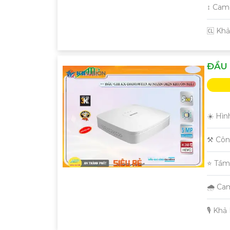
↕️ Ca
️🆑 Kh
ĐẦU 
☀️ Hìn
⚒ Côn
⭐ Tầm
🌧️ C
️🎙 Kh