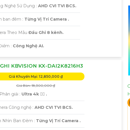
ng Nghệ Sử Dụng :
AHD CVI TVI BCS.
m ban đêm :
Từng Vị Trí Camera .
mera Theo Mẫu
Đầu Ghi 8 kênh.
Điểm :
Công Nghệ AI.
GHI KBVISION KX-DAI2K8216H3
Giá Khuyến Mại: 12,850,000 ₫
Giá Bán: 18,300,000 ₫
C
Phân giải :
Ultra 4k 👍🏾 .
era Công nghệ :
AHD CVI TVI BCS.
m Nhìn Ban Đêm :
Từng Vị Trí Camera .